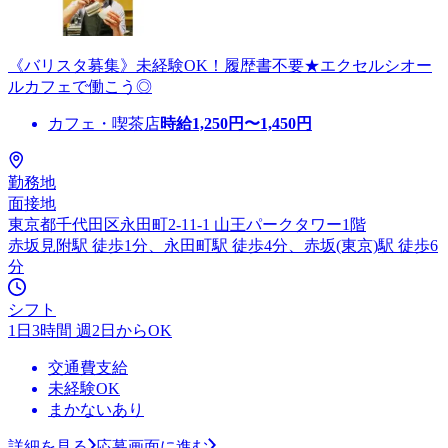
《バリスタ募集》未経験OK！履歴書不要★エクセルシオー
ルカフェで働こう◎
カフェ・喫茶店
時給
1,250
円〜
1,450
円
勤務地
面接地
東京都千代田区永田町2-11-1 山王パークタワー1階
赤坂見附駅 徒歩1分、永田町駅 徒歩4分、赤坂(東京)駅 徒歩6
分
シフト
1日3時間 週2日からOK
交通費支給
未経験OK
まかないあり
詳細を見る
応募画面に進む