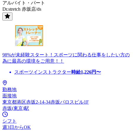
アルバイト・パート
Dr.stretch 赤坂店/ds
98%が未経験スタート！スポーツに関わる仕事をしたい方の
為に最高の環境をご用意！！
スポーツインストラクター
時給
1,226
円〜
勤務地
面接地
東京都港区赤坂2-14-34赤坂パロスビル1F
赤坂(東京)駅
シフト
週3日からOK