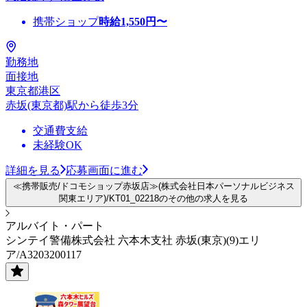
携帯ショップ
時給
1,550
円〜
勤務地
面接地
東京都港区
赤坂(東京都)駅から徒歩3分
交通費支給
未経験OK
詳細を見る
応募画面に進む
≪携帯販売/ドコモショップ赤坂店≫(株式会社日本パーソナルビジネス
関東エリア)/KT01_02218のその他の求人を見る
アルバイト・パート
シンテイ警備株式会社 六本木支社 赤坂(東京)(9)エリ
ア/A3203200117