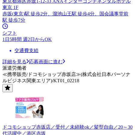
東京都港区赤坂1-12-33 ANAインターコンチネンタルホテル
東京 1F
赤坂(東京)駅 徒歩2分、溜池山王駅 徒歩4分、国会議事堂前
駅 徒歩7分
シフト
1日5時間 週2日からOK
交通費支給
詳細を見る
応募画面に進む
派遣労働者
≪携帯販売/ドコモショップ赤坂店≫(株式会社日本パーソナ
ルビジネス関東エリア)/KT01_02218
ドコモショップ赤坂店／受付／未経験ok／髪型自由／20～30
代活躍中／港区赤坂