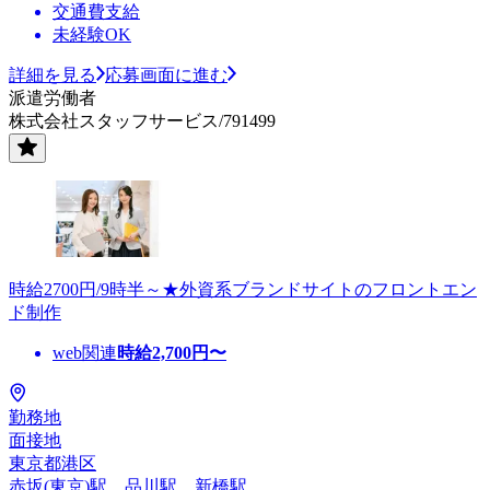
交通費支給
未経験OK
詳細を見る
応募画面に進む
派遣労働者
株式会社スタッフサービス/791499
時給2700円/9時半～★外資系ブランドサイトのフロントエン
ド制作
web関連
時給
2,700
円〜
勤務地
面接地
東京都港区
赤坂(東京)駅、品川駅、新橋駅