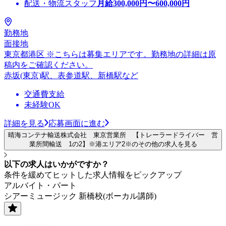
配送・物流スタッフ
月給
300,000
円〜
600,000
円
勤務地
面接地
東京都港区 ※こちらは募集エリアです。勤務地の詳細は原
稿内をご確認ください。
赤坂(東京)駅、表参道駅、新橋駅など
交通費支給
未経験OK
詳細を見る
応募画面に進む
晴海コンテナ輸送株式会社 東京営業所 【トレーラードライバー 営
業所間輸送 1の2】※港エリア2※のその他の求人を見る
以下の求人はいかがですか？
条件を緩めてヒットした求人情報をピックアップ
アルバイト・パート
シアーミュージック 新橋校(ボーカル講師)