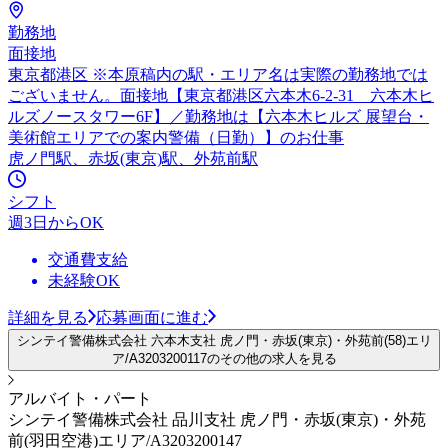
勤務地
面接地
東京都港区 ※本原稿内の駅・エリア名は実際の勤務地では
ございません。面接地【東京都港区六本木6-2-31 六本木ヒ
ルズノースタワー6F】／勤務地は【六本木ヒルズ 展望台・
美術館エリアでの案内警備（日勤）】のお仕事
虎ノ門駅、赤坂(東京)駅、外苑前駅
シフト
週3日からOK
交通費支給
未経験OK
詳細を見る
応募画面に進む
シンテイ警備株式会社 六本木支社 虎ノ門・赤坂(東京)・外苑前(58)エリ
ア/A3203200117のその他の求人を見る
アルバイト・パート
シンテイ警備株式会社 品川支社 虎ノ門・赤坂(東京)・外苑
前(羽田空港)エリア/A3203200147