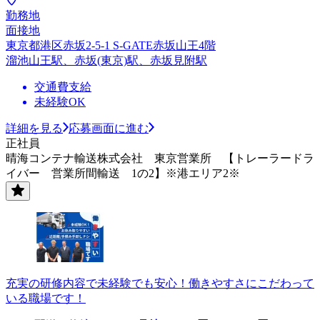
勤務地
面接地
東京都港区赤坂2-5-1 S-GATE赤坂山王4階
溜池山王駅、赤坂(東京)駅、赤坂見附駅
交通費支給
未経験OK
詳細を見る
応募画面に進む
正社員
晴海コンテナ輸送株式会社 東京営業所 【トレーラードラ
イバー 営業所間輸送 1の2】※港エリア2※
充実の研修内容で未経験でも安心！働きやすさにこだわって
いる職場です！