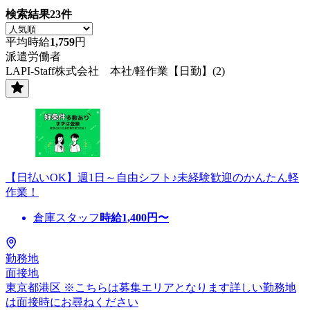
検索結果
23
件
平均時給
1,759
円
派遣労働者
LAPI-Staff株式会社 本社/軽作業【日勤】(2)
【日払いOK】週1日～自由シフト♪未経験歓迎のかんたん軽
作業！
倉庫スタッフ
時給
1,400
円〜
勤務地
面接地
東京都港区 ※こちらは募集エリアとなります詳しい勤務地
は面接時にお尋ねください