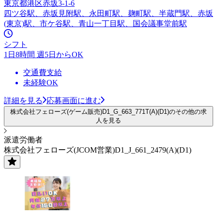
東京都港区赤坂3-1-6
四ツ谷駅、赤坂見附駅、永田町駅、麹町駅、半蔵門駅、赤坂
(東京)駅、市ケ谷駅、青山一丁目駅、国会議事堂前駅
シフト
1日8時間 週5日からOK
交通費支給
未経験OK
詳細を見る
応募画面に進む
株式会社フェローズ(ゲーム販売)D1_G_663_771T(A)(D1)のその他の求
人を見る
派遣労働者
株式会社フェローズ(JCOM営業)D1_J_661_2479(A)(D1)