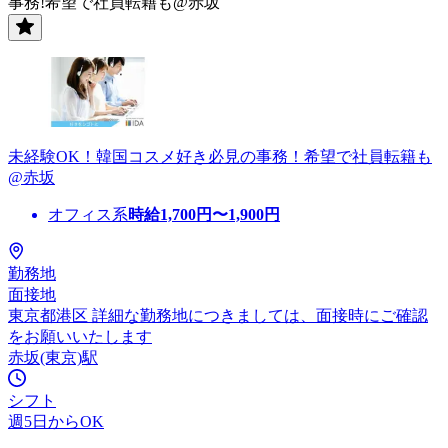
事務!希望で社員転籍も@赤坂
未経験OK！韓国コスメ好き必見の事務！希望で社員転籍も
@赤坂
オフィス系
時給
1,700
円〜
1,900
円
勤務地
面接地
東京都港区 詳細な勤務地につきましては、面接時にご確認
をお願いいたします
赤坂(東京)駅
シフト
週5日からOK