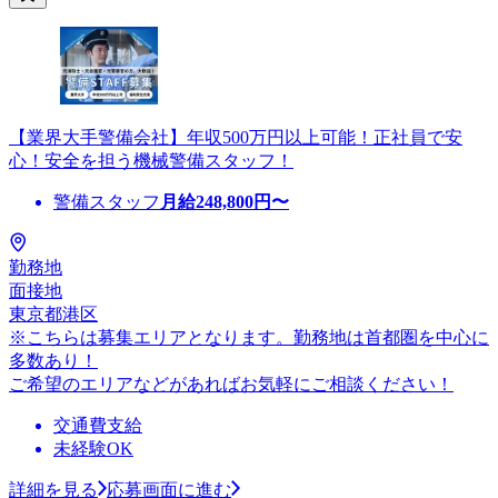
【業界大手警備会社】年収500万円以上可能！正社員で安
心！安全を担う機械警備スタッフ！
警備スタッフ
月給
248,800
円〜
勤務地
面接地
東京都港区
※こちらは募集エリアとなります。勤務地は首都圏を中心に
多数あり！
ご希望のエリアなどがあればお気軽にご相談ください！
交通費支給
未経験OK
詳細を見る
応募画面に進む