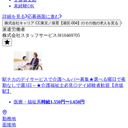
未経験OK
詳細を見る
応募画面に進む
株式会社キャリア CC東京／保育【港区-004】のその他の求人を見る
派遣労働者
株式会社スタッフサービス/H10469705
駅チカのデイサービスで介護ヘルパー募集★選べる曜日で夜
勤なしで週3日～★介護福祉士必見◎デイ経験者歓迎【赤坂
駅】
医療・福祉系
時給
1,550
円〜
1,650
円
勤務地
面接地