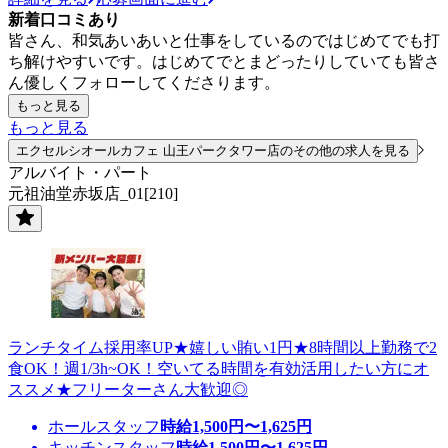
新着口コミあり
皆さん、和気あいあいと仕事をしているのではじめてでも打
ち解けやすいです。はじめてでとまどったりしていても皆さ
ん優しくフォローしてくださります。
もっと見る
もっと見る
エクセルシオールカフェ 山王パークタワー店のその他の求人を見る
アルバイト・パート
元祖油堂赤坂店_01[210]
ランチタイム採用率UP★嬉しい賄い1円★8時間以上勤務で2
食OK！週1/3h~OK！空いてる時間を有効活用したい方にオ
ススメ★フリーターさん大歓迎◎
ホールスタッフ
時給
1,500
円〜
1,625
円
キッチンスタッフ
時給
1,500
円〜
1,625
円