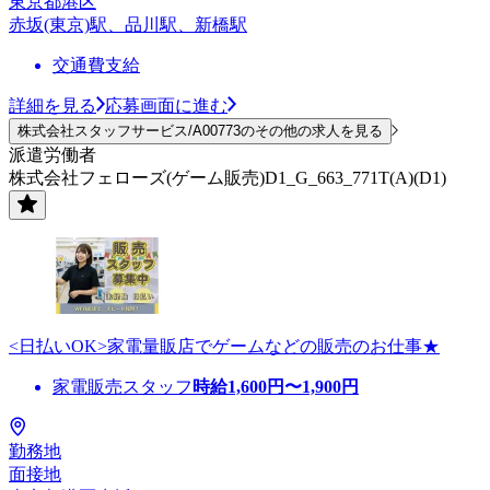
東京都港区
赤坂(東京)駅、品川駅、新橋駅
交通費支給
詳細を見る
応募画面に進む
株式会社スタッフサービス/A00773のその他の求人を見る
派遣労働者
株式会社フェローズ(ゲーム販売)D1_G_663_771T(A)(D1)
<日払いOK>家電量販店でゲームなどの販売のお仕事★
家電販売スタッフ
時給
1,600
円〜
1,900
円
勤務地
面接地