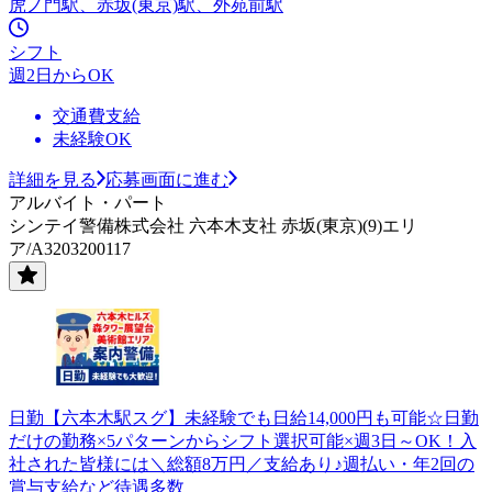
虎ノ門駅、赤坂(東京)駅、外苑前駅
シフト
週2日からOK
交通費支給
未経験OK
詳細を見る
応募画面に進む
アルバイト・パート
シンテイ警備株式会社 六本木支社 赤坂(東京)(9)エリ
ア/A3203200117
日勤【六本木駅スグ】未経験でも日給14,000円も可能☆日勤
だけの勤務×5パターンからシフト選択可能×週3日～OK！入
社された皆様には＼総額8万円／支給あり♪週払い・年2回の
賞与支給など待遇多数