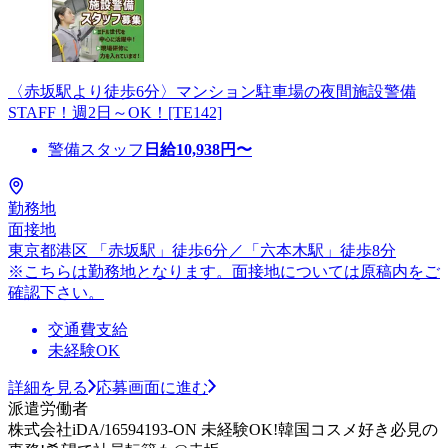
〈赤坂駅より徒歩6分〉マンション駐車場の夜間施設警備
STAFF！週2日～OK！[TE142]
警備スタッフ
日給
10,938
円〜
勤務地
面接地
東京都港区 「赤坂駅」徒歩6分／「六本木駅」徒歩8分
※こちらは勤務地となります。面接地については原稿内をご
確認下さい。
交通費支給
未経験OK
詳細を見る
応募画面に進む
派遣労働者
株式会社iDA/16594193-ON 未経験OK!韓国コスメ好き必見の