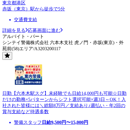
東京都港区
赤坂（東京）駅から徒歩で5分
交通費支給
詳細を見る
応募画面に進む
アルバイト・パート
シンテイ警備株式会社 六本木支社 虎ノ門・赤坂(東京)・外
苑前(58)エリア/A3203200117
日勤【六本木駅スグ】未経験でも日給14,000円も可能☆日勤
だけの勤務×5パターンからシフト選択可能×週3日～OK！入
社された皆様には＼総額8万円／支給あり♪週払い・年2回の
賞与支給など待遇多数
警備スタッフ
日給
9,500
円〜
15,000
円