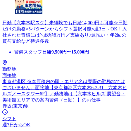
日勤【六本木駅スグ】未経験でも日給14,000円も可能☆日勤
だけの勤務×5パターンからシフト選択可能×週3日～OK！入
社された皆様には＼総額8万円／支給あり♪週払い・年2回の
賞与支給など待遇多数
警備スタッフ
日給
9,500
円〜
15,000
円
勤務地
面接地
東京都港区 ※本原稿内の駅・エリア名は実際の勤務地では
ございません。面接地【東京都港区六本木6-2-31 六本木ヒ
ルズノースタワー6F】／勤務地は【六本木ヒルズ 展望台・
美術館エリアでの案内警備（日勤）】のお仕事
赤坂(東京)駅
シフト
週3日からOK