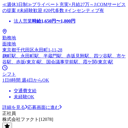
≪週休3日制≫プライベート充実×月給27万～J:COMサービス
の提案 #未経験歓迎 #20代多数 #インセンティブ有
法人営業
時給
1,650
円〜
1,800
円
勤務地
面接地
東京都千代田区永田町1-11-28
麹町駅、永田町駅、半蔵門駅、赤坂見附駅、四ツ谷駅、市ケ
谷駅、赤坂(東京)駅、国会議事堂前駅、霞ケ関(東京)駅
シフト
1日8時間 週4日からOK
交通費支給
未経験OK
詳細を見る
応募画面に進む
正社員
株式会社ファクト[12078]