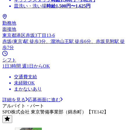
皿洗い・洗い場
時給
1,500
円〜
1,625
円
勤務地
面接地
東京都港区赤坂3丁目13-6
赤坂(東京)駅 徒歩3分、溜池山王駅 徒歩6分、赤坂見附駅 徒
歩7分
シフト
1日3時間 週1日からOK
交通費支給
未経験OK
まかないあり
詳細を見る
応募画面に進む
アルバイト・パート
SPD株式会社 東京警備事業部（錦糸町）【TE142】