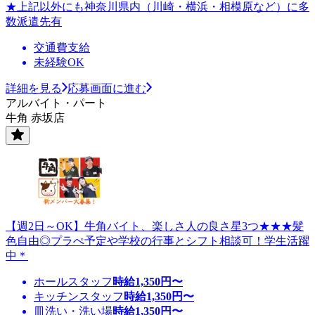
★上記以外にも神奈川県内（川崎・横浜・相模原など）に多
数派遣先有
交通費支給
未経験OK
詳細を見る
応募画面に進む
アルバイト・パート
牛角 赤坂店
【週2日～OK】牛角バイト、楽しさ人の良さ星3つ★★★髪
色自由◎プラぺ予定や学校の行事とシフト相談可！学生活躍
中＊
ホールスタッフ
時給
1,350
円〜
キッチンスタッフ
時給
1,350
円〜
皿洗い・洗い場
時給
1,350
円〜