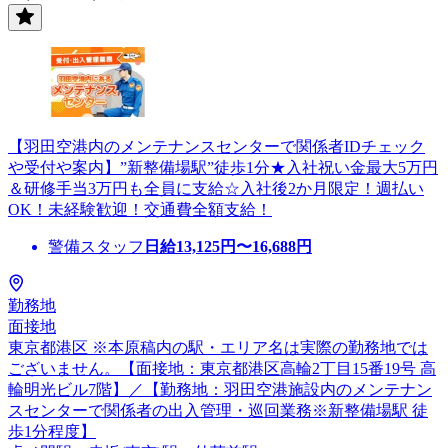
【羽田空港内のメンテナンスセンターで関係者IDチェック
や受付や案内】”新整備場駅”徒歩1分★入社祝い金最大5万円
＆研修手当3万円も全員に支給☆入社後2か月限定！週払い
OK！未経験歓迎！交通費全額支給！
警備スタッフ
日給
13,125
円〜
16,688
円
勤務地
面接地
東京都港区 ※本原稿内の駅・エリア名は実際の勤務地では
ございません。【面接地：東京都港区高輪2丁目15番19号 高
輪明光ビル7階】／【勤務地：羽田空港施設内のメンテナン
スセンターで関係者の出入管理・巡回業務※新整備場駅 徒
歩1分程度】