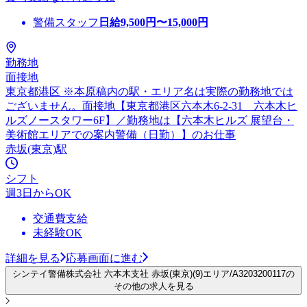
警備スタッフ
日給
9,500
円〜
15,000
円
勤務地
面接地
東京都港区 ※本原稿内の駅・エリア名は実際の勤務地では
ございません。面接地【東京都港区六本木6-2-31 六本木ヒ
ルズノースタワー6F】／勤務地は【六本木ヒルズ 展望台・
美術館エリアでの案内警備（日勤）】のお仕事
赤坂(東京)駅
シフト
週3日からOK
交通費支給
未経験OK
詳細を見る
応募画面に進む
シンテイ警備株式会社 六本木支社 赤坂(東京)(9)エリア/A3203200117の
その他の求人を見る