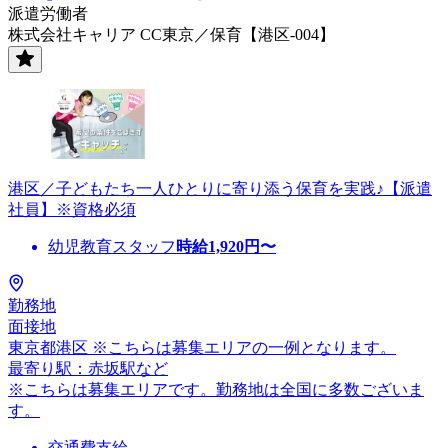
派遣労働者
株式会社キャリア CC東京／保育【港区-004】
港区／子どもたち一人ひとりに寄り添う保育を実践♪【派遣
社員】※資格必須
幼児教育スタッフ
時給
1,920
円〜
勤務地
面接地
東京都港区 ※こちらは募集エリアの一例となります。
最寄り駅：赤坂駅など
※こちらは募集エリアです。勤務地は全国に多数ございま
す。
交通費支給