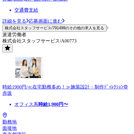
交通費支給
詳細を見る
応募画面に進む
株式会社スタッフサービス/791499のその他の求人を見る
派遣労働者
株式会社スタッフサービス/A00773
時給1900円/≪在宅勤務多め！≫施策設計・制作ﾃﾞｨﾚｸｼｮﾝ＠
赤坂
オフィス系
時給
1,900
円〜
勤務地
面接地