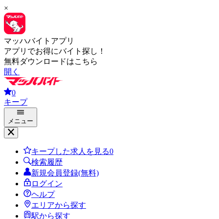
×
マッハバイトアプリ
アプリでお得にバイト探し！
無料ダウンロードはこちら
開く
0
キープ
メニュー
キープした求人を見る
0
検索履歴
新規会員登録(無料)
ログイン
ヘルプ
エリアから探す
駅から探す