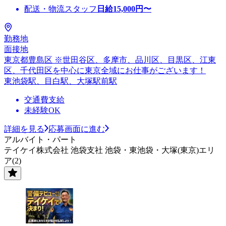
配送・物流スタッフ
日給
15,000
円〜
勤務地
面接地
東京都豊島区 ※世田谷区、多摩市、品川区、目黒区、江東
区、千代田区を中心に東京全域にお仕事がございます！
東池袋駅、目白駅、大塚駅前駅
交通費支給
未経験OK
詳細を見る
応募画面に進む
アルバイト・パート
テイケイ株式会社 池袋支社 池袋・東池袋・大塚(東京)エリ
ア(2)