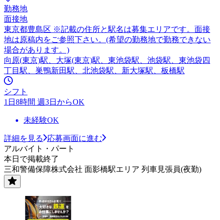
勤務地
面接地
東京都豊島区 ※記載の住所と駅名は募集エリアです。面接
地は原稿内をご参照下さい。(希望の勤務地で勤務できない
場合があります。)
向原(東京)駅、大塚(東京)駅、東池袋駅、池袋駅、東池袋四
丁目駅、巣鴨新田駅、北池袋駅、新大塚駅、板橋駅
シフト
1日8時間 週3日からOK
未経験OK
詳細を見る
応募画面に進む
アルバイト・パート
本日で掲載終了
三和警備保障株式会社 面影橋駅エリア 列車見張員(夜勤)