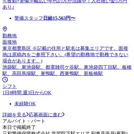
≪夜勤×警備≫幅広い年代の方が活躍中！入社祝い金5万円
あり♪
警備スタッフ
日給
15,563
円〜
勤務地
面接地
東京都豊島区 ※記載の住所と駅名は募集エリアです。面接
地は原稿内をご参照下さい。(希望の勤務地で勤務できない
場合があります。)
池袋駅、東池袋駅、都電雑司ケ谷駅、東池袋四丁目駅、板橋
駅、高田馬場駅、巣鴨駅、西巣鴨駅、新板橋駅
シフト
1日8時間 週3日からOK
未経験OK
詳細を見る
応募画面に進む
アルバイト・パート
本日で掲載終了
三和警備保障株式会社 学習院下駅エリア 列車見張員(夜勤)