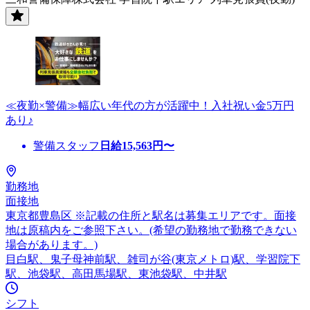
≪夜勤×警備≫幅広い年代の方が活躍中！入社祝い金5万円
あり♪
警備スタッフ
日給
15,563
円〜
勤務地
面接地
東京都豊島区 ※記載の住所と駅名は募集エリアです。面接
地は原稿内をご参照下さい。(希望の勤務地で勤務できない
場合があります。)
目白駅、鬼子母神前駅、雑司が谷(東京メトロ)駅、学習院下
駅、池袋駅、高田馬場駅、東池袋駅、中井駅
シフト