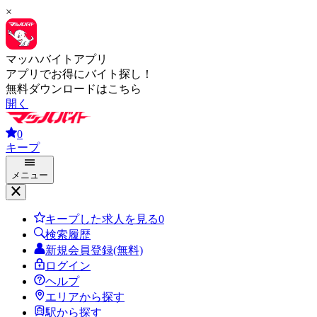
×
マッハバイトアプリ
アプリでお得にバイト探し！
無料ダウンロードはこちら
開く
0
キープ
メニュー
キープした求人を見る
0
検索履歴
新規会員登録(無料)
ログイン
ヘルプ
エリアから探す
駅から探す