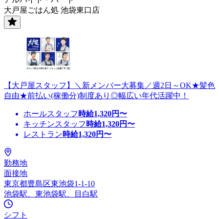
大戸屋ごはん処 池袋東口店
【大戸屋スタッフ】＼新メンバー大募集／週2日～OK★髪色
自由★前払い(稼働分)制度あり◎幅広い年代活躍中！
ホールスタッフ
時給
1,320
円〜
キッチンスタッフ
時給
1,320
円〜
レストラン
時給
1,320
円〜
勤務地
面接地
東京都豊島区東池袋1-1-10
池袋駅、東池袋駅、目白駅
シフト