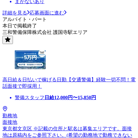
まかないあり
詳細を見る
応募画面に進む
アルバイト・パート
本日で掲載終了
三和警備保障株式会社 護国寺駅エリア
高日給＆日払いで稼げる日勤【交通警備】経験一切不問！電
話面接で即採用！
警備スタッフ
日給
12,000
円〜
15,850
円
勤務地
面接地
東京都文京区 ※記載の住所と駅名は募集エリアです。面接
地は原稿内をご参照下さい。(希望の勤務地で勤務できない