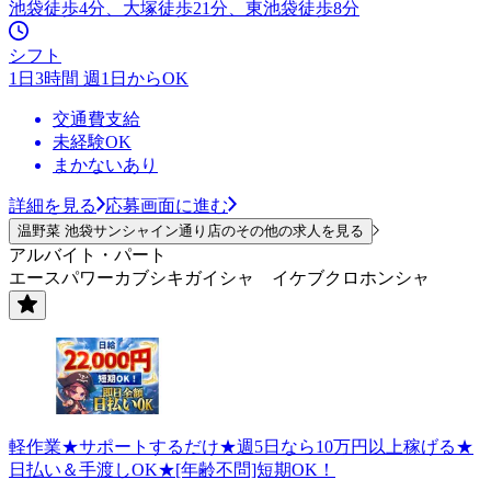
池袋徒歩4分、大塚徒歩21分、東池袋徒歩8分
シフト
1日3時間 週1日からOK
交通費支給
未経験OK
まかないあり
詳細を見る
応募画面に進む
温野菜 池袋サンシャイン通り店のその他の求人を見る
アルバイト・パート
エースパワーカブシキガイシャ イケブクロホンシャ
軽作業★サポートするだけ★週5日なら10万円以上稼げる★
日払い＆手渡しOK★[年齢不問]短期OK！