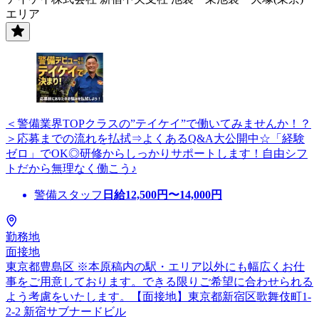
エリア
＜警備業界TOPクラスの”テイケイ”で働いてみませんか！？
＞応募までの流れを払拭⇒よくあるQ&A大公開中☆「経験
ゼロ」でOK◎研修からしっかりサポートします！自由シフ
トだから無理なく働こう♪
警備スタッフ
日給
12,500
円〜
14,000
円
勤務地
面接地
東京都豊島区 ※本原稿内の駅・エリア以外にも幅広くお仕
事をご用意しております。できる限りご希望に合わせられる
よう考慮をいたします。【面接地】東京都新宿区歌舞伎町1-
2-2 新宿サブナードビル