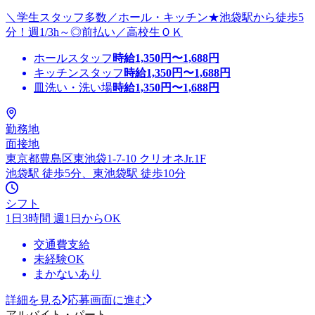
＼学生スタッフ多数／ホール・キッチン★池袋駅から徒歩5
分！週1/3h～◎前払い／高校生ＯＫ
ホールスタッフ
時給
1,350
円〜
1,688
円
キッチンスタッフ
時給
1,350
円〜
1,688
円
皿洗い・洗い場
時給
1,350
円〜
1,688
円
勤務地
面接地
東京都豊島区東池袋1-7-10 クリオネJr.1F
池袋駅 徒歩5分、東池袋駅 徒歩10分
シフト
1日3時間 週1日からOK
交通費支給
未経験OK
まかないあり
詳細を見る
応募画面に進む
アルバイト・パート