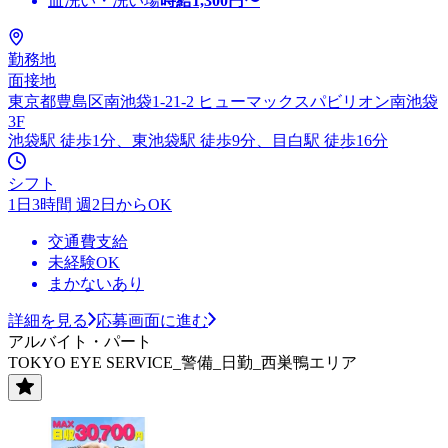
皿洗い・洗い場
時給
1,300
円〜
勤務地
面接地
東京都豊島区南池袋1-21-2 ヒューマックスパビリオン南池袋
3F
池袋駅 徒歩1分、東池袋駅 徒歩9分、目白駅 徒歩16分
シフト
1日3時間 週2日からOK
交通費支給
未経験OK
まかないあり
詳細を見る
応募画面に進む
アルバイト・パート
TOKYO EYE SERVICE_警備_日勤_西巣鴨エリア