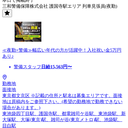
本日で掲載終了
三和警備保障株式会社 護国寺駅エリア 列車見張員(夜勤)
≪夜勤×警備≫幅広い年代の方が活躍中！入社祝い金5万円
あり♪
警備スタッフ
日給
15,563
円〜
勤務地
面接地
東京都文京区 ※記載の住所と駅名は募集エリアです。面接
地は原稿内をご参照下さい。(希望の勤務地で勤務できない
場合があります。)
東池袋四丁目駅、護国寺駅、都電雑司ケ谷駅、東池袋駅、新
大塚駅、大塚(東京)駅、雑司が谷(東京メトロ)駅、池袋駅、
目白駅