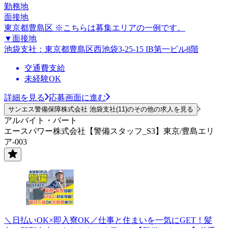
勤務地
面接地
東京都豊島区 ※こちらは募集エリアの一例です。
▼面接地
池袋支社：東京都豊島区西池袋3-25-15 IB第一ビル8階
交通費支給
未経験OK
詳細を見る
応募画面に進む
サンエス警備保障株式会社 池袋支社(11)のその他の求人を見る
アルバイト・パート
エースパワー株式会社【警備スタッフ_S3】東京/豊島エリ
ア-003
＼日払いOK×即入寮OK／仕事と住まいを一気にGET！髪