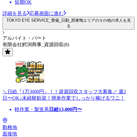
短期OK
詳細を見る
応募画面に進む
TOKYO EYE SERVICE_警備_日勤_西巣鴨エリアのその他の求人を見
る
アルバイト・パート
有限会社鰐渕商事_資源回収(8)
＼日給『1万3000円』！！資源回収スタッフ大募集／ 週2
日〜OK♪未経験歓迎！簡単作業でしっかり稼げるワニ！
軽作業・製造系
日給
13,000
円〜
勤務地
面接地