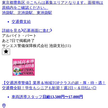
東京都豊島区 ※こちらは募集エリアとなります。面接地は
原稿内をご確認ください。
池袋駅、北池袋駅、東池袋駅
交通費支給
詳細を見る
応募画面に進む
アルバイト・パート
あと7日で掲載終了
サンエス警備保障株式会社 池袋支社(11)
【交通誘導警備】業界＆地域TOPクラスの超・厚・待・遇！
交通費全額！学生もシニアも歓迎！週2日～＆日払い◎
車両誘導スタッフ
日給
13,500
円〜
17,000
円