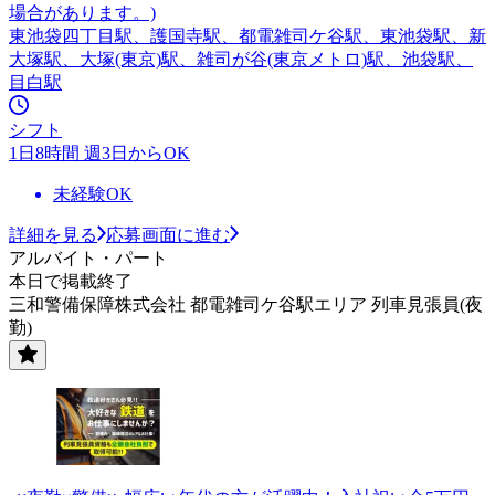
場合があります。)
東池袋四丁目駅、護国寺駅、都電雑司ケ谷駅、東池袋駅、新
大塚駅、大塚(東京)駅、雑司が谷(東京メトロ)駅、池袋駅、
目白駅
シフト
1日8時間 週3日からOK
未経験OK
詳細を見る
応募画面に進む
アルバイト・パート
本日で掲載終了
三和警備保障株式会社 都電雑司ケ谷駅エリア 列車見張員(夜
勤)