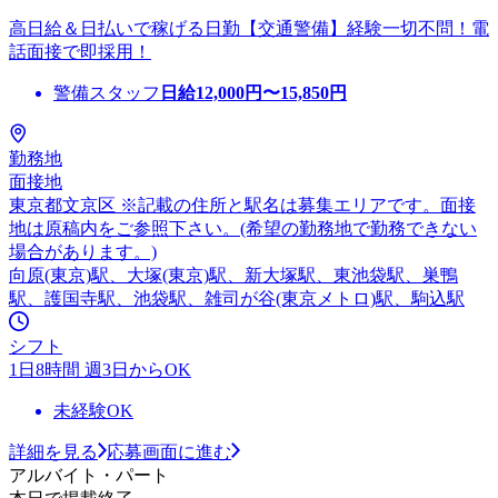
高日給＆日払いで稼げる日勤【交通警備】経験一切不問！電
話面接で即採用！
警備スタッフ
日給
12,000
円〜
15,850
円
勤務地
面接地
東京都文京区 ※記載の住所と駅名は募集エリアです。面接
地は原稿内をご参照下さい。(希望の勤務地で勤務できない
場合があります。)
向原(東京)駅、大塚(東京)駅、新大塚駅、東池袋駅、巣鴨
駅、護国寺駅、池袋駅、雑司が谷(東京メトロ)駅、駒込駅
シフト
1日8時間 週3日からOK
未経験OK
詳細を見る
応募画面に進む
アルバイト・パート