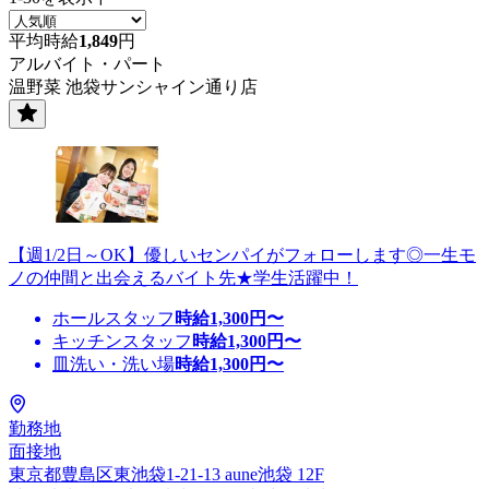
平均時給
1,849
円
アルバイト・パート
温野菜 池袋サンシャイン通り店
【週1/2日～OK】優しいセンパイがフォローします◎一生モ
ノの仲間と出会えるバイト先★学生活躍中！
ホールスタッフ
時給
1,300
円〜
キッチンスタッフ
時給
1,300
円〜
皿洗い・洗い場
時給
1,300
円〜
勤務地
面接地
東京都豊島区東池袋1-21-13 aune池袋 12F