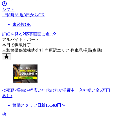
シフト
1日8時間 週3日からOK
未経験OK
詳細を見る
応募画面に進む
アルバイト・パート
本日で掲載終了
三和警備保障株式会社 向原駅エリア 列車見張員(夜勤)
≪夜勤×警備≫幅広い年代の方が活躍中！入社祝い金5万円
あり♪
警備スタッフ
日給
15,563
円〜