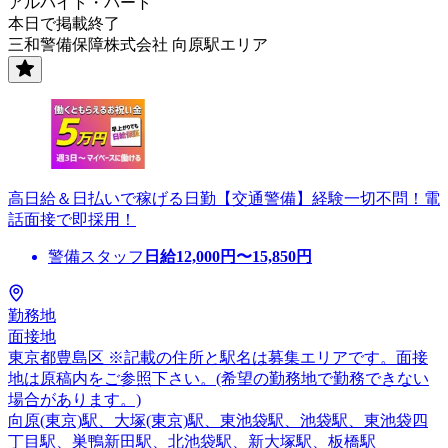
アルバイト・パート
本日で掲載終了
三和警備保障株式会社 向原駅エリア
高日給＆日払いで稼げる日勤【交通警備】経験一切不問！電
話面接で即採用！
警備スタッフ
日給
12,000
円〜
15,850
円
勤務地
面接地
東京都豊島区 ※記載の住所と駅名は募集エリアです。面接
地は原稿内をご参照下さい。(希望の勤務地で勤務できない
場合があります。)
向原(東京)駅、大塚(東京)駅、東池袋駅、池袋駅、東池袋四
丁目駅、巣鴨新田駅、北池袋駅、新大塚駅、板橋駅