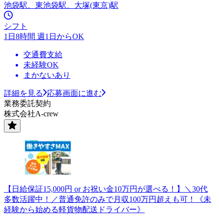
池袋駅、東池袋駅、大塚(東京)駅
シフト
1日8時間 週1日からOK
交通費支給
未経験OK
まかないあり
詳細を見る
応募画面に進む
業務委託契約
株式会社A-crew
【日給保証15,000円 or お祝い金10万円が選べる！】＼30代
多数活躍中！／普通免許のみで月収100万円超えも可！《未
経験から始める軽貨物配送ドライバー》