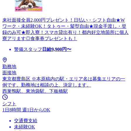
来社面接全員2,000円プレゼント！日払い・シフト自由★W
ワーク・未経験OK！タトゥー・髪型自由★現金手渡し・登
録のみ可★即入寮！スマホ貸出有り！都内好立地箇所に個人
寮アリます◎食事券プレゼントも！
警備スタッフ
日給
9,900
円〜
勤務地
面接地
東京都豊島区 ※本原稿内の駅・エリア名は募集エリアの一
例です。勤務地は相談の上、決定します。
西巣鴨駅、東池袋駅、下板橋駅
シフト
1日8時間 週1日からOK
交通費支給
未経験OK