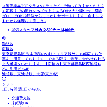
＜警備業界TOPクラスの”テイケイ”で働いてみませんか！？
＞応募までの流れを払拭⇒よくあるQ&A大公開中☆「経験
ゼロ」でOK◎研修からしっかりサポートします！自由シフ
トだから無理なく働こう♪
警備スタッフ
日給
12,500
円〜
14,000
円
勤務地
面接地
東京都豊島区 ※本原稿内の駅・エリア以外にも幅広くお仕
事をご用意しております。できる限りご希望に合わせられる
よう考慮をいたします。【面接地】東京都豊島区西池袋1-
25-1 恩田ビル4F
池袋駅、東池袋駅、大塚(東京)駅
シフト
1日8時間 週1日からOK
交通費支給
未経験OK