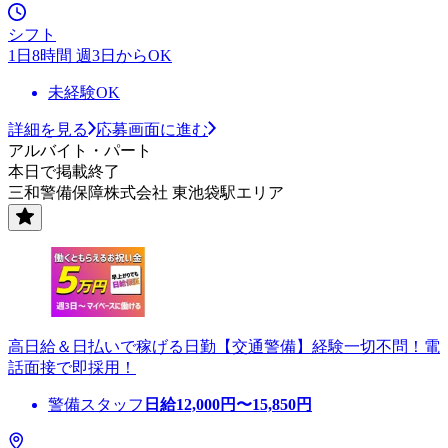
シフト
1日8時間 週3日からOK
未経験OK
詳細を見る
応募画面に進む
アルバイト・パート
本日で掲載終了
三和警備保障株式会社 東池袋駅エリア
高日給＆日払いで稼げる日勤【交通警備】経験一切不問！電
話面接で即採用！
警備スタッフ
日給
12,000
円〜
15,850
円