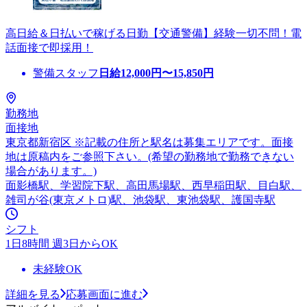
高日給＆日払いで稼げる日勤【交通警備】経験一切不問！電
話面接で即採用！
警備スタッフ
日給
12,000
円〜
15,850
円
勤務地
面接地
東京都新宿区 ※記載の住所と駅名は募集エリアです。面接
地は原稿内をご参照下さい。(希望の勤務地で勤務できない
場合があります。)
面影橋駅、学習院下駅、高田馬場駅、西早稲田駅、目白駅、
雑司が谷(東京メトロ)駅、池袋駅、東池袋駅、護国寺駅
シフト
1日8時間 週3日からOK
未経験OK
詳細を見る
応募画面に進む