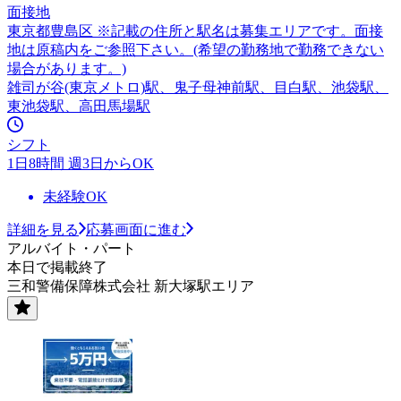
面接地
東京都豊島区 ※記載の住所と駅名は募集エリアです。面接
地は原稿内をご参照下さい。(希望の勤務地で勤務できない
場合があります。)
雑司が谷(東京メトロ)駅、鬼子母神前駅、目白駅、池袋駅、
東池袋駅、高田馬場駅
シフト
1日8時間 週3日からOK
未経験OK
詳細を見る
応募画面に進む
アルバイト・パート
本日で掲載終了
三和警備保障株式会社 新大塚駅エリア