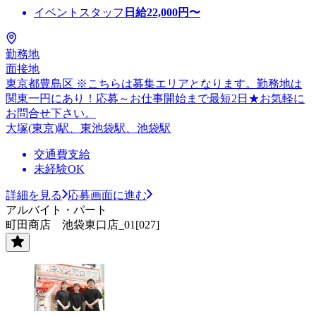
イベントスタッフ
日給
22,000
円〜
勤務地
面接地
東京都豊島区 ※こちらは募集エリアとなります。勤務地は
関東一円にあり！応募～お仕事開始まで最短2日★お気軽に
お問合せ下さい。
大塚(東京)駅、東池袋駅、池袋駅
交通費支給
未経験OK
詳細を見る
応募画面に進む
アルバイト・パート
町田商店 池袋東口店_01[027]