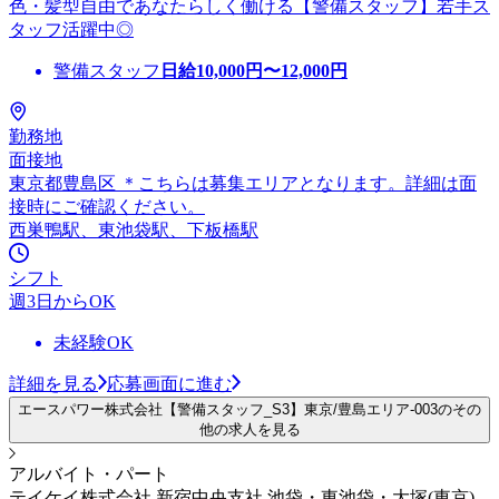
色・髪型自由であなたらしく働ける【警備スタッフ】若手ス
タッフ活躍中◎
警備スタッフ
日給
10,000
円〜
12,000
円
勤務地
面接地
東京都豊島区 ＊こちらは募集エリアとなります。詳細は面
接時にご確認ください。
西巣鴨駅、東池袋駅、下板橋駅
シフト
週3日からOK
未経験OK
詳細を見る
応募画面に進む
エースパワー株式会社【警備スタッフ_S3】東京/豊島エリア-003のその
他の求人を見る
アルバイト・パート
テイケイ株式会社 新宿中央支社 池袋・東池袋・大塚(東京)