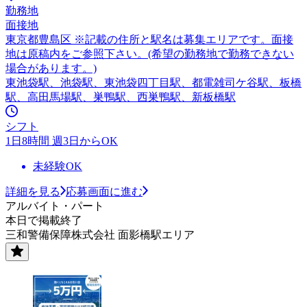
勤務地
面接地
東京都豊島区 ※記載の住所と駅名は募集エリアです。面接
地は原稿内をご参照下さい。(希望の勤務地で勤務できない
場合があります。)
東池袋駅、池袋駅、東池袋四丁目駅、都電雑司ケ谷駅、板橋
駅、高田馬場駅、巣鴨駅、西巣鴨駅、新板橋駅
シフト
1日8時間 週3日からOK
未経験OK
詳細を見る
応募画面に進む
アルバイト・パート
本日で掲載終了
三和警備保障株式会社 面影橋駅エリア