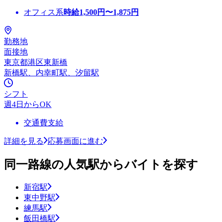
オフィス系
時給
1,500
円〜
1,875
円
勤務地
面接地
東京都港区東新橋
新橋駅、内幸町駅、汐留駅
シフト
週4日からOK
交通費支給
詳細を見る
応募画面に進む
同一路線の人気駅からバイトを探す
新宿駅
東中野駅
練馬駅
飯田橋駅