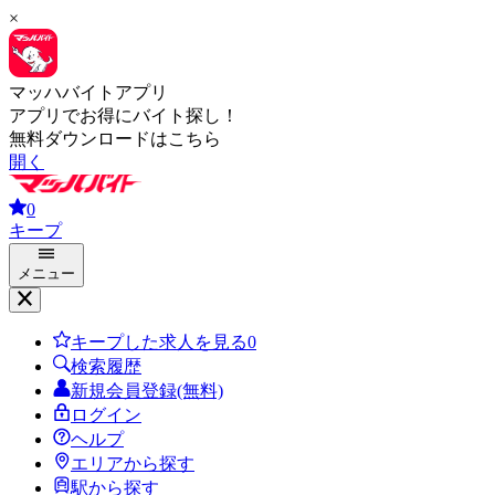
×
マッハバイトアプリ
アプリでお得にバイト探し！
無料ダウンロードはこちら
開く
0
キープ
メニュー
キープした求人を見る
0
検索履歴
新規会員登録(無料)
ログイン
ヘルプ
エリアから探す
駅から探す