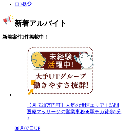
両国駅
新着アルバイト
新着案件1件掲載中！
【月収28万円可】人気の港区エリア！訪問
医療マッサージの営業事務★駅チカ徒歩5分
♪
08月07日UP