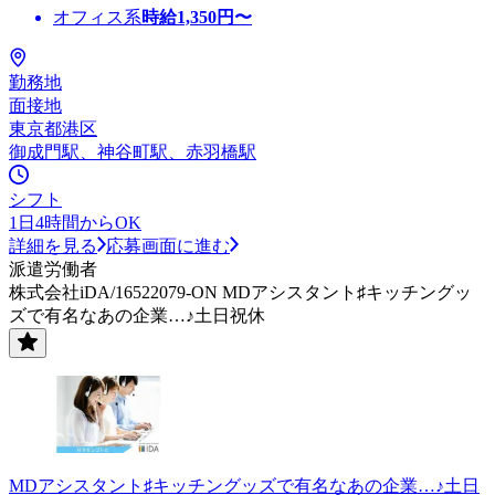
オフィス系
時給
1,350
円〜
勤務地
面接地
東京都港区
御成門駅、神谷町駅、赤羽橋駅
シフト
1日4時間からOK
詳細を見る
応募画面に進む
派遣労働者
株式会社iDA/16522079-ON MDアシスタント♯キッチングッ
ズで有名なあの企業…♪土日祝休
MDアシスタント♯キッチングッズで有名なあの企業…♪土日