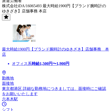
派遣労働者
株式会社iDA/16065493 最大時給1900円【ブランド腕時計の
ゆきざき】店舗事務 本店
最大時給1900円【ブランド腕時計のゆきざき】店舗事務 本
店
オフィス系
時給
1,500
円〜
1,900
円
勤務地
面接地
東京都港区 詳細な勤務地につきましては、面接時にご確認
をお願いいたします
六本木駅
シフト