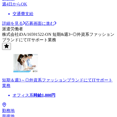
週4日からOK
交通費支給
詳細を見る
応募画面に進む
派遣労働者
株式会社iDA/16591522-ON 短期&週3~◎外資系ファッション
ブランドにてITサポート業務
短期＆週3～◎外資系ファッションブランドにてITサポート
業務
オフィス系
時給
1,800
円
勤務地
面接地