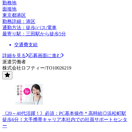
勤務地
面接地
東京都港区
勤務詳細：港区
通勤方法：徒歩/バス/電車
最寄り駅：三田駅から徒歩5分
交通費支給
詳細を見る
応募画面に進む
派遣労働者
株式会社ロフティー/TO10026219
《20～40代活躍！》必須：PC基本操作＊高時給◎浜松町駅
徒歩6分！大手携帯キャリア本社内での社員サポートセンタ
ー