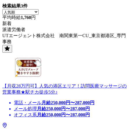
検索結果
3
件
平均時給
1,760
円
新着
派遣労働者
UTエージェント株式会社 南関東第一CU_東京都港区_専門
事務
【月収28万円可】人気の港区エリア！訪問医療マッサージの
営業事務★駅チカ徒歩5分♪
電話・メール
月給
250,000
円〜
287,000
円
メール処理
月給
250,000
円〜
287,000
円
オフィス系
月給
250,000
円〜
287,000
円