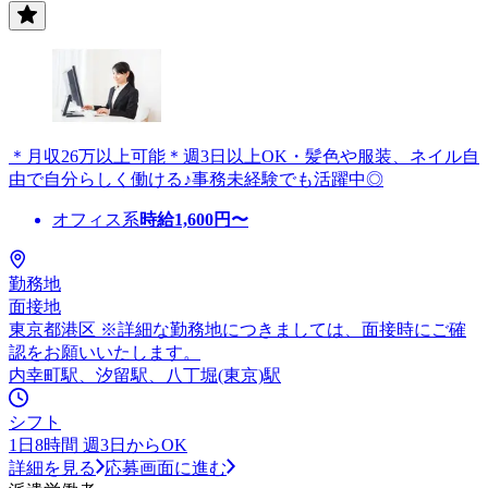
＊月収26万以上可能＊週3日以上OK・髪色や服装、ネイル自
由で自分らしく働ける♪事務未経験でも活躍中◎
オフィス系
時給
1,600
円〜
勤務地
面接地
東京都港区 ※詳細な勤務地につきましては、面接時にご確
認をお願いいたします。
内幸町駅、汐留駅、八丁堀(東京)駅
シフト
1日8時間 週3日からOK
詳細を見る
応募画面に進む