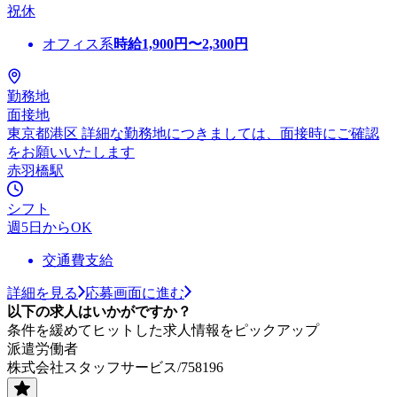
祝休
オフィス系
時給
1,900
円〜
2,300
円
勤務地
面接地
東京都港区 詳細な勤務地につきましては、面接時にご確認
をお願いいたします
赤羽橋駅
シフト
週5日からOK
交通費支給
詳細を見る
応募画面に進む
以下の求人はいかがですか？
条件を緩めてヒットした求人情報をピックアップ
派遣労働者
株式会社スタッフサービス/758196