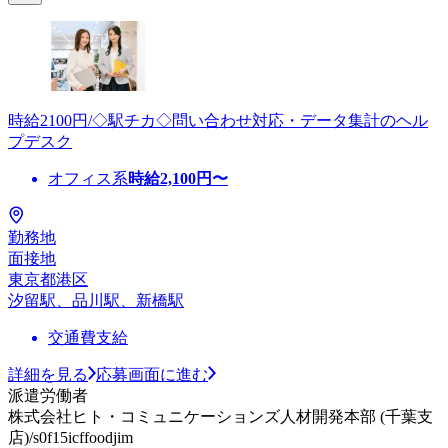
時給2100円/◇駅チカ◇問い合わせ対応・データ集計のヘル
プデスク
オフィス系
時給
2,100
円〜
勤務地
面接地
東京都港区
汐留駅、品川駅、新橋駅
交通費支給
詳細を見る
応募画面に進む
派遣労働者
株式会社ヒト・コミュニケーションズ人材開発本部 (千葉支
店)/s0f15icffoodjim