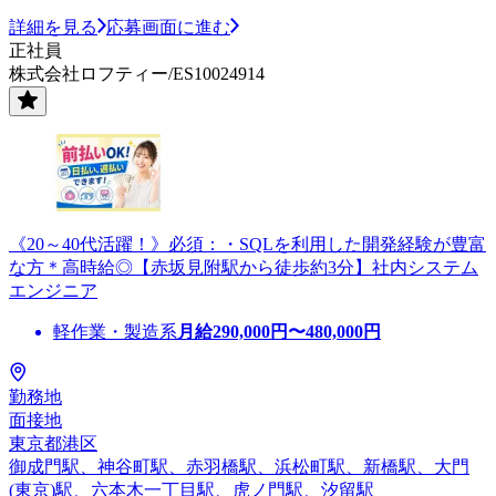
詳細を見る
応募画面に進む
正社員
株式会社ロフティー/ES10024914
《20～40代活躍！》必須：・SQLを利用した開発経験が豊富
な方＊高時給◎【赤坂見附駅から徒歩約3分】社内システム
エンジニア
軽作業・製造系
月給
290,000
円〜
480,000
円
勤務地
面接地
東京都港区
御成門駅、神谷町駅、赤羽橋駅、浜松町駅、新橋駅、大門
(東京)駅、六本木一丁目駅、虎ノ門駅、汐留駅