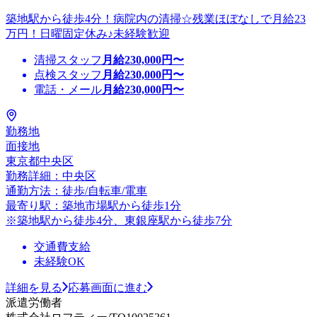
築地駅から徒歩4分！病院内の清掃☆残業ほぼなしで月給23
万円！日曜固定休み♪未経験歓迎
清掃スタッフ
月給
230,000
円〜
点検スタッフ
月給
230,000
円〜
電話・メール
月給
230,000
円〜
勤務地
面接地
東京都中央区
勤務詳細：中央区
通勤方法：徒歩/自転車/電車
最寄り駅：築地市場駅から徒歩1分
※築地駅から徒歩4分、東銀座駅から徒歩7分
交通費支給
未経験OK
詳細を見る
応募画面に進む
派遣労働者