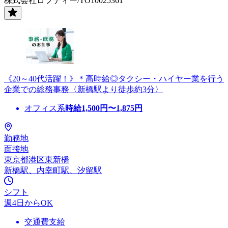
株式会社ロフティー/TO10025361
《20～40代活躍！》＊高時給◎タクシー・ハイヤー業を行う
企業での総務事務〈新橋駅より徒歩約3分〉
オフィス系
時給
1,500
円〜
1,875
円
勤務地
面接地
東京都港区東新橋
新橋駅、内幸町駅、汐留駅
シフト
週4日からOK
交通費支給