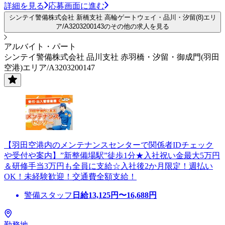
詳細を見る
応募画面に進む
シンテイ警備株式会社 新橋支社 高輪ゲートウェイ・品川・汐留(8)エリ
ア/A3203200143のその他の求人を見る
アルバイト・パート
シンテイ警備株式会社 品川支社 赤羽橋・汐留・御成門(羽田
空港)エリア/A3203200147
【羽田空港内のメンテナンスセンターで関係者IDチェック
や受付や案内】”新整備場駅”徒歩1分★入社祝い金最大5万円
＆研修手当3万円も全員に支給☆入社後2か月限定！週払い
OK！未経験歓迎！交通費全額支給！
警備スタッフ
日給
13,125
円〜
16,688
円
勤務地