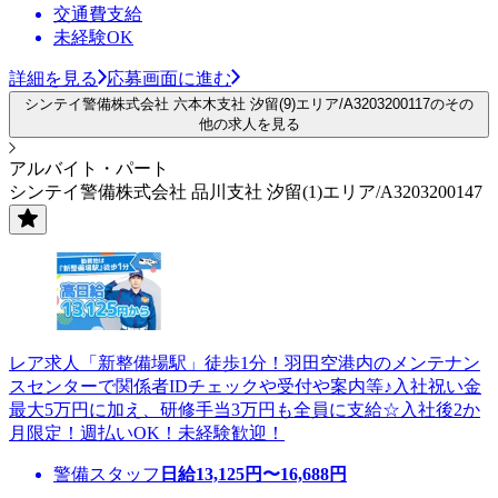
交通費支給
未経験OK
詳細を見る
応募画面に進む
シンテイ警備株式会社 六本木支社 汐留(9)エリア/A3203200117のその
他の求人を見る
アルバイト・パート
シンテイ警備株式会社 品川支社 汐留(1)エリア/A3203200147
レア求人「新整備場駅」徒歩1分！羽田空港内のメンテナン
スセンターで関係者IDチェックや受付や案内等♪入社祝い金
最大5万円に加え、研修手当3万円も全員に支給☆入社後2か
月限定！週払いOK！未経験歓迎！
警備スタッフ
日給
13,125
円〜
16,688
円