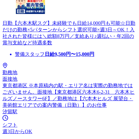
日勤【六本木駅スグ】未経験でも日給14,000円も可能☆日勤
だけの勤務×5パターンからシフト選択可能×週3日～OK！入
社された皆様には＼総額8万円／支給あり♪週払い・年2回の
賞与支給など待遇多数
警備スタッフ
日給
9,500
円〜
15,000
円
勤務地
面接地
東京都港区 ※本原稿内の駅・エリア名は実際の勤務地では
ございません。面接地【東京都港区六本木6-2-31 六本木ヒ
ルズノースタワー6F】／勤務地は【六本木ヒルズ 展望台・
美術館エリアでの案内警備（日勤）】のお仕事
汐留駅
シフト
週3日からOK