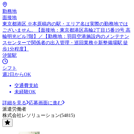
勤務地
面接地
東京都港区 ※本原稿内の駅・エリア名は実際の勤務地では
ございません。【面接地：東京都港区高輪2丁目15番19号 高
輪明光ビル7階】／【勤務地：羽田空港施設内のメンテナン
スセンターで関係者の出入管理・巡回業務※新整備場駅 徒
歩1分程度】
汐留駅
シフト
週2日からOK
交通費支給
未経験OK
詳細を見る
応募画面に進む
派遣労働者
株式会社レソリューション(54815)