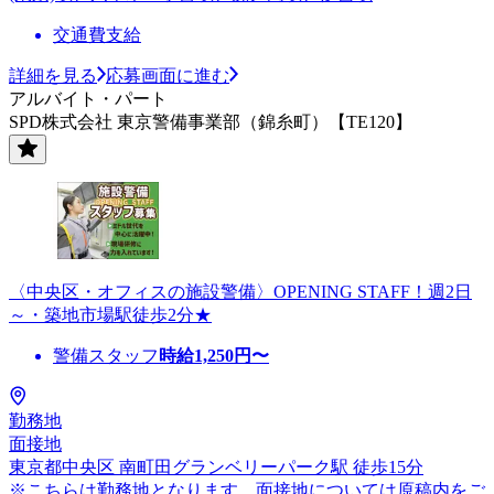
交通費支給
詳細を見る
応募画面に進む
アルバイト・パート
SPD株式会社 東京警備事業部（錦糸町）【TE120】
〈中央区・オフィスの施設警備〉OPENING STAFF！週2日
～・築地市場駅徒歩2分★
警備スタッフ
時給
1,250
円〜
勤務地
面接地
東京都中央区 南町田グランベリーパーク駅 徒歩15分
※こちらは勤務地となります。面接地については原稿内をご