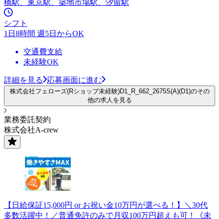
橋駅、東京駅、築地市場駅、汐留駅
シフト
1日8時間 週5日からOK
交通費支給
未経験OK
詳細を見る
応募画面に進む
株式会社フェローズ(Rショップ未経験)D1_R_662_2675S(A)(D1)のその
他の求人を見る
業務委託契約
株式会社A-crew
【日給保証15,000円 or お祝い金10万円が選べる！】＼30代
多数活躍中！／普通免許のみで月収100万円超えも可！《未