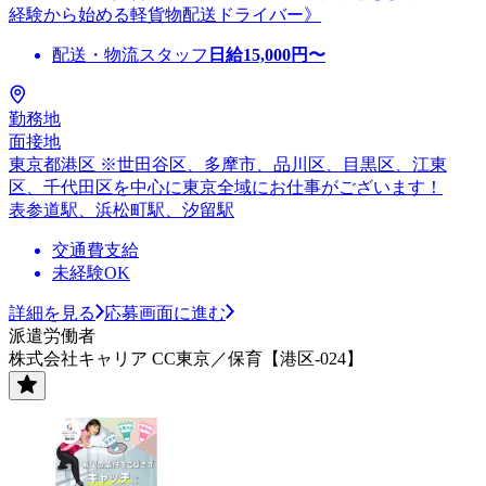
経験から始める軽貨物配送ドライバー》
配送・物流スタッフ
日給
15,000
円〜
勤務地
面接地
東京都港区 ※世田谷区、多摩市、品川区、目黒区、江東
区、千代田区を中心に東京全域にお仕事がございます！
表参道駅、浜松町駅、汐留駅
交通費支給
未経験OK
詳細を見る
応募画面に進む
派遣労働者
株式会社キャリア CC東京／保育【港区-024】