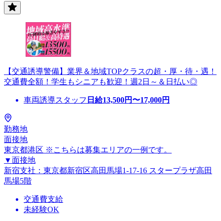
【交通誘導警備】業界＆地域TOPクラスの超・厚・待・遇！
交通費全額！学生もシニアも歓迎！週2日～＆日払い◎
車両誘導スタッフ
日給
13,500
円〜
17,000
円
勤務地
面接地
東京都港区 ※こちらは募集エリアの一例です。
▼面接地
新宿支社：東京都新宿区高田馬場1-17-16 スタープラザ高田
馬場5階
交通費支給
未経験OK