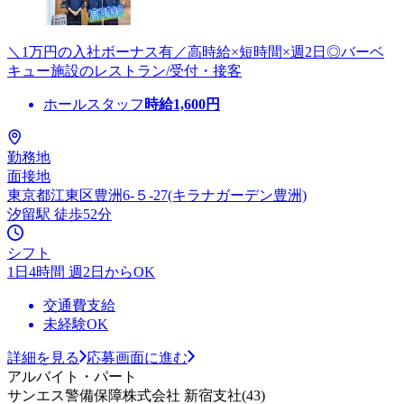
＼1万円の入社ボーナス有／高時給×短時間×週2日◎バーベ
キュー施設のレストラン/受付・接客
ホールスタッフ
時給
1,600
円
勤務地
面接地
東京都江東区豊洲6-５-27(キラナガーデン豊洲)
汐留駅 徒歩52分
シフト
1日4時間 週2日からOK
交通費支給
未経験OK
詳細を見る
応募画面に進む
アルバイト・パート
サンエス警備保障株式会社 新宿支社(43)