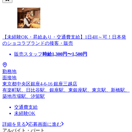
【未経験OK・昇給あり・交通費支給】1日4H～可！日本発
のショコラブランドの接客・販売
販売スタッフ
時給
1,300
円〜
1,500
円
勤務地
面接地
東京都中央区銀座4-6-16 銀座三越店
有楽町駅、日比谷駅、銀座駅、東銀座駅、東京駅、新橋駅、
築地市場駅、汐留駅
交通費支給
未経験OK
詳細を見る
応募画面に進む
アルバイト・パート