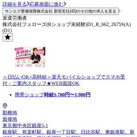
詳細を見る
応募画面に進む
サンエス警備保障株式会社 新宿支社(43)のその他の求人を見る
派遣労働者
株式会社フェローズ(Rショップ未経験)D1_R_662_2675S(A)
(D1)
＜日払いOK×高時給＞楽天モバイルショップでスマホ受
付・ご案内スタッフ★WEB面談OK
携帯ショップ
時給
1,700
円〜
1,900
円
勤務地
面接地
東京都中央区銀座5-1
銀座駅、有楽町駅、銀座一丁目駅、日比谷駅、東銀座駅、新