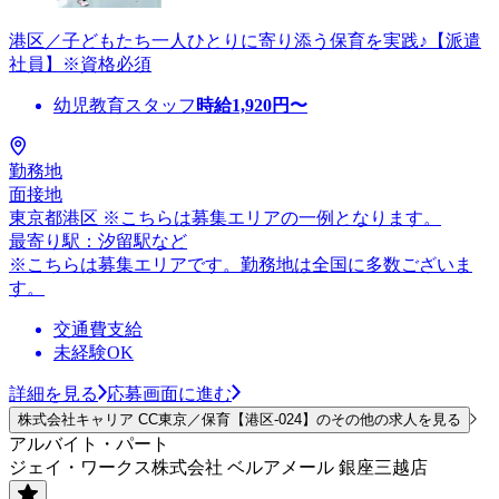
港区／子どもたち一人ひとりに寄り添う保育を実践♪【派遣
社員】※資格必須
幼児教育スタッフ
時給
1,920
円〜
勤務地
面接地
東京都港区 ※こちらは募集エリアの一例となります。
最寄り駅：汐留駅など
※こちらは募集エリアです。勤務地は全国に多数ございま
す。
交通費支給
未経験OK
詳細を見る
応募画面に進む
株式会社キャリア CC東京／保育【港区-024】のその他の求人を見る
アルバイト・パート
ジェイ・ワークス株式会社 ベルアメール 銀座三越店