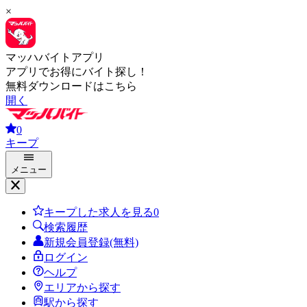
×
マッハバイトアプリ
アプリでお得にバイト探し！
無料ダウンロードはこちら
開く
0
キープ
メニュー
キープした求人を見る
0
検索履歴
新規会員登録(無料)
ログイン
ヘルプ
エリアから探す
駅から探す