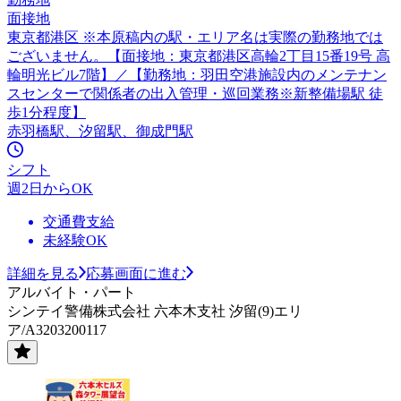
面接地
東京都港区 ※本原稿内の駅・エリア名は実際の勤務地では
ございません。【面接地：東京都港区高輪2丁目15番19号 高
輪明光ビル7階】／【勤務地：羽田空港施設内のメンテナン
スセンターで関係者の出入管理・巡回業務※新整備場駅 徒
歩1分程度】
赤羽橋駅、汐留駅、御成門駅
シフト
週2日からOK
交通費支給
未経験OK
詳細を見る
応募画面に進む
アルバイト・パート
シンテイ警備株式会社 六本木支社 汐留(9)エリ
ア/A3203200117