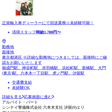
正規輸入車ディーラーにて回送業務☆未経験可能！
清掃スタッフ
時給
1,700
円〜
勤務地
面接地
東京都港区 ※詳細な勤務地につきましては、面接時にご確
認をお願いいたします
御成門駅、神谷町駅、赤羽橋駅、浜松町駅、新橋駅、大門
(東京)駅、六本木一丁目駅、虎ノ門駅、汐留駅
交通費支給
未経験OK
詳細を見る
応募画面に進む
アルバイト・パート
シンテイ警備株式会社 六本木支社 汐留(9)エリ