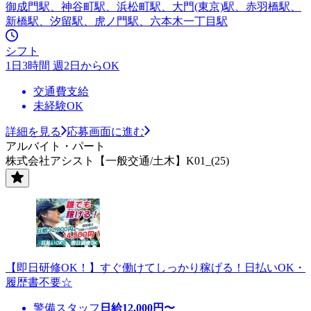
御成門駅、神谷町駅、浜松町駅、大門(東京)駅、赤羽橋駅、
新橋駅、汐留駅、虎ノ門駅、六本木一丁目駅
シフト
1日3時間 週2日からOK
交通費支給
未経験OK
詳細を見る
応募画面に進む
アルバイト・パート
株式会社アシスト【一般交通/土木】K01_(25)
【即日研修OK！】すぐ働けてしっかり稼げる！日払いOK・
履歴書不要☆
警備スタッフ
日給
12,000
円〜