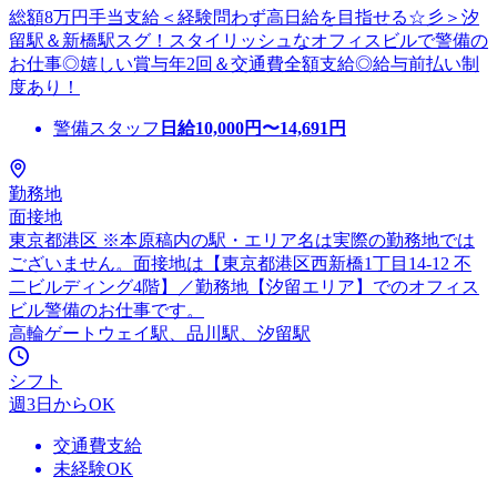
総額8万円手当支給＜経験問わず高日給を目指せる☆彡＞汐
留駅＆新橋駅スグ！スタイリッシュなオフィスビルで警備の
お仕事◎嬉しい賞与年2回＆交通費全額支給◎給与前払い制
度あり！
警備スタッフ
日給
10,000
円〜
14,691
円
勤務地
面接地
東京都港区 ※本原稿内の駅・エリア名は実際の勤務地では
ございません。面接地は【東京都港区西新橋1丁目14-12 不
二ビルディング4階】／勤務地【汐留エリア】でのオフィス
ビル警備のお仕事です。
高輪ゲートウェイ駅、品川駅、汐留駅
シフト
週3日からOK
交通費支給
未経験OK