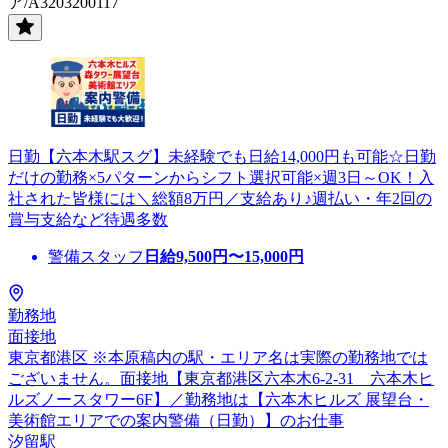
ア/A3203200117
日勤【六本木駅スグ】未経験でも日給14,000円も可能☆日勤
だけの勤務×5パターンからシフト選択可能×週3日～OK！入
社された皆様には＼総額8万円／支給あり♪週払い・年2回の
賞与支給など待遇多数
警備スタッフ
日給
9,500
円〜
15,000
円
勤務地
面接地
東京都港区 ※本原稿内の駅・エリア名は実際の勤務地では
ございません。面接地【東京都港区六本木6-2-31 六本木ヒ
ルズノースタワー6F】／勤務地は【六本木ヒルズ 展望台・
美術館エリアでの案内警備（日勤）】のお仕事
汐留駅