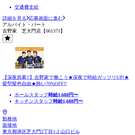
交通費支給
詳細を見る
応募画面に進む
アルバイト・パート
吉野家 芝大門店【061371】
【深夜急募!!】吉野家で働こう★深夜で時給ガッツリUP!★
髪型髪色自由★賄い70%OFF!!
ホールスタッフ
時給
1,688
円〜
キッチンスタッフ
時給
1,688
円〜
勤務地
面接地
東京都港区芝大門2丁目1-2 山口ビル