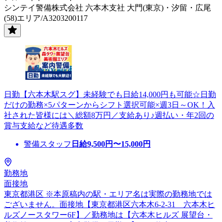
シンテイ警備株式会社 六本木支社 大門(東京)・汐留・広尾
(58)エリア/A3203200117
日勤【六本木駅スグ】未経験でも日給14,000円も可能☆日勤
だけの勤務×5パターンからシフト選択可能×週3日～OK！入
社された皆様には＼総額8万円／支給あり♪週払い・年2回の
賞与支給など待遇多数
警備スタッフ
日給
9,500
円〜
15,000
円
勤務地
面接地
東京都港区 ※本原稿内の駅・エリア名は実際の勤務地では
ございません。面接地【東京都港区六本木6-2-31 六本木ヒ
ルズノースタワー6F】／勤務地は【六本木ヒルズ 展望台・