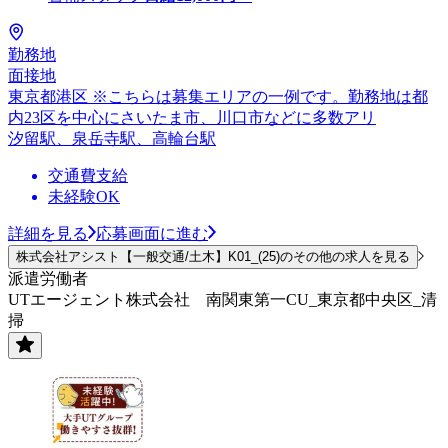
勤務地
面接地
東京都港区 ※こちらは募集エリアの一例です。勤務地は都
内23区を中心にさいたま市、川口市などに多数アリ
汐留駅、泉岳寺駅、高輪台駅
交通費支給
未経験OK
詳細を見る
応募画面に進む
株式会社アシスト【一般交通/土木】K01_(25)のその他の求人を見る
派遣労働者
UTエージェント株式会社 南関東第一CU_東京都中央区_清
掃