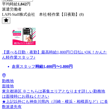
平均時給
1,842
円
派遣労働者
LAPI-Staff株式会社 本社/軽作業【日夜勤】(8)
【選べる日勤・夜勤】最高時給1,800円◎日払いOK！かんた
ん軽作業スタッフ♪
倉庫スタッフ
時給
1,400
円〜
1,800
円
勤務地
面接地
東京都港区 ※こちらは募集エリアとなります詳しい勤務地
は面接時にお尋ねください
★上記以外にも神奈川県内（川崎・横浜・相模原など）に多
数派遣先有