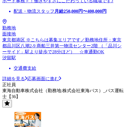
ポート事務＞！働きやすさにこだわっている職場です♪
配送・物流スタッフ
月給
250,000
円〜
400,000
円
勤務地
面接地
東京都港区 ※こちらは募集エリアです／勤務地住所：東京
都品川区八潮2-9 商船三井第一物流センター2階 （「品川シ
ーサイド」駅より徒歩で28分ほど） ☆車通勤OK
汐留駅
交通費支給
詳細を見る
応募画面に進む
正社員
東海自動車株式会社（勤務地:株式会社東海バス）_バス運転
士【36】