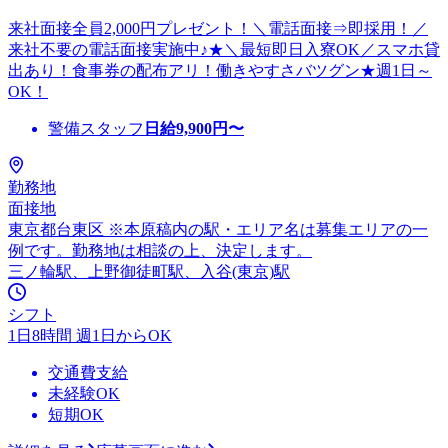
来社面接全員2,000円プレゼント！＼電話面接⇒即採用！／
来社不要の電話面接実施中♪★＼最短即日入寮OK／スマホ貸
出あり！食事券の配布アリ！働きやすさバツグン★週1日～
OK！
警備スタッフ
日給
9,900
円〜
勤務地
面接地
東京都台東区 ※本原稿内の駅・エリア名は募集エリアの一
例です。勤務地は相談の上、決定します。
三ノ輪駅、上野御徒町駅、入谷(東京)駅
シフト
1日8時間 週1日からOK
交通費支給
未経験OK
短期OK