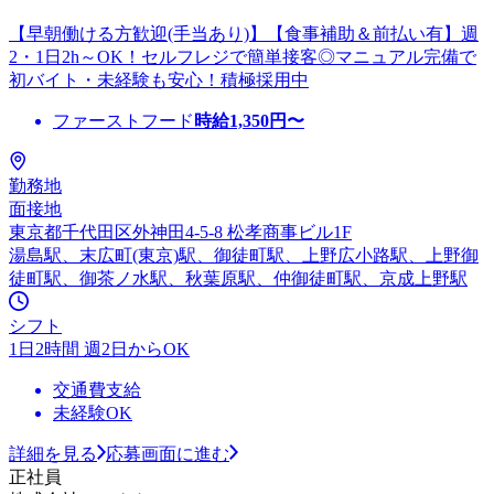
【早朝働ける方歓迎(手当あり)】【食事補助＆前払い有】週
2・1日2h～OK！セルフレジで簡単接客◎マニュアル完備で
初バイト・未経験も安心！積極採用中
ファーストフード
時給
1,350
円〜
勤務地
面接地
東京都千代田区外神田4-5-8 松孝商事ビル1F
湯島駅、末広町(東京)駅、御徒町駅、上野広小路駅、上野御
徒町駅、御茶ノ水駅、秋葉原駅、仲御徒町駅、京成上野駅
シフト
1日2時間 週2日からOK
交通費支給
未経験OK
詳細を見る
応募画面に進む
正社員