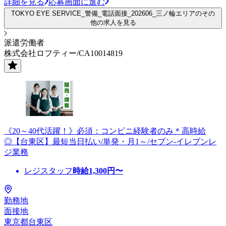
詳細を見る
応募画面に進む
TOKYO EYE SERVICE_警備_電話面接_202606_三ノ輪エリアのその
他の求人を見る
派遣労働者
株式会社ロフティー/CA10014819
《20～40代活躍！》必須：コンビニ経験者のみ＊高時給
◎【台東区】最短当日払い/単発・月1～/セブン-イレブンレ
ジ業務
レジスタッフ
時給
1,300
円〜
勤務地
面接地
東京都台東区