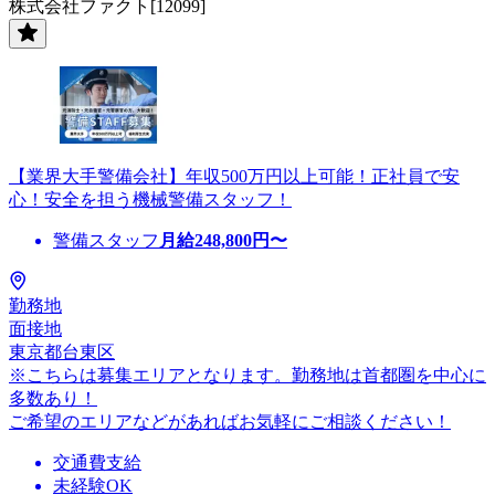
株式会社ファクト[12099]
【業界大手警備会社】年収500万円以上可能！正社員で安
心！安全を担う機械警備スタッフ！
警備スタッフ
月給
248,800
円〜
勤務地
面接地
東京都台東区
※こちらは募集エリアとなります。勤務地は首都圏を中心に
多数あり！
ご希望のエリアなどがあればお気軽にご相談ください！
交通費支給
未経験OK