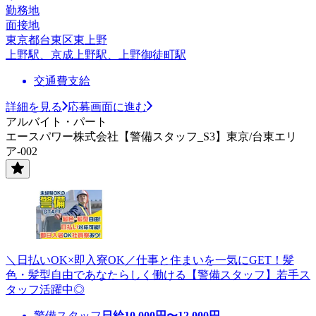
勤務地
面接地
東京都台東区東上野
上野駅、京成上野駅、上野御徒町駅
交通費支給
詳細を見る
応募画面に進む
アルバイト・パート
エースパワー株式会社【警備スタッフ_S3】東京/台東エリ
ア-002
＼日払いOK×即入寮OK／仕事と住まいを一気にGET！髪
色・髪型自由であなたらしく働ける【警備スタッフ】若手ス
タッフ活躍中◎
警備スタッフ
日給
10,000
円〜
12,000
円