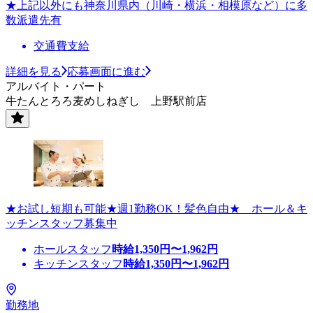
★上記以外にも神奈川県内（川崎・横浜・相模原など）に多
数派遣先有
交通費支給
詳細を見る
応募画面に進む
アルバイト・パート
牛たんとろろ麦めしねぎし 上野駅前店
★お試し短期も可能★週1勤務OK！髪色自由★ ホール＆キ
ッチンスタッフ募集中
ホールスタッフ
時給
1,350
円〜
1,962
円
キッチンスタッフ
時給
1,350
円〜
1,962
円
勤務地