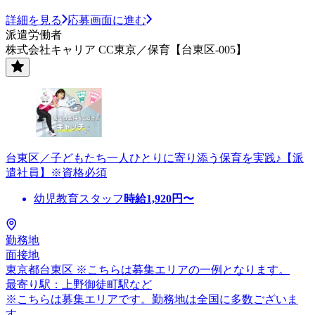
詳細を見る
応募画面に進む
派遣労働者
株式会社キャリア CC東京／保育【台東区-005】
台東区／子どもたち一人ひとりに寄り添う保育を実践♪【派
遣社員】※資格必須
幼児教育スタッフ
時給
1,920
円〜
勤務地
面接地
東京都台東区 ※こちらは募集エリアの一例となります。
最寄り駅：上野御徒町駅など
※こちらは募集エリアです。勤務地は全国に多数ございま
す。