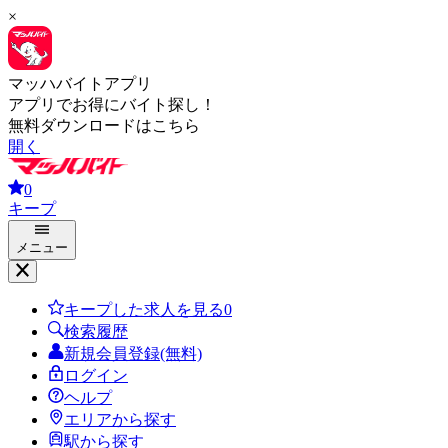
×
マッハバイトアプリ
アプリでお得にバイト探し！
無料ダウンロードはこちら
開く
0
キープ
メニュー
キープした求人を見る
0
検索履歴
新規会員登録(無料)
ログイン
ヘルプ
エリアから探す
駅から探す