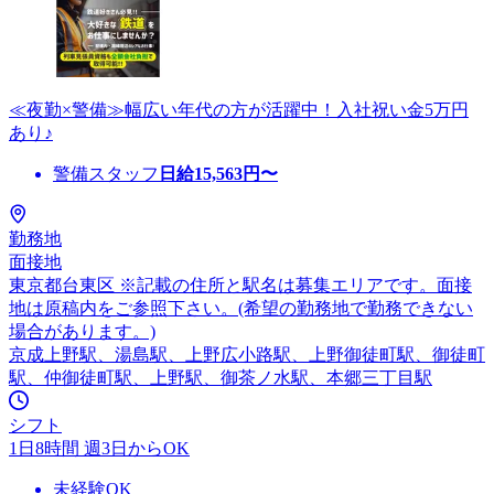
≪夜勤×警備≫幅広い年代の方が活躍中！入社祝い金5万円
あり♪
警備スタッフ
日給
15,563
円〜
勤務地
面接地
東京都台東区 ※記載の住所と駅名は募集エリアです。面接
地は原稿内をご参照下さい。(希望の勤務地で勤務できない
場合があります。)
京成上野駅、湯島駅、上野広小路駅、上野御徒町駅、御徒町
駅、仲御徒町駅、上野駅、御茶ノ水駅、本郷三丁目駅
シフト
1日8時間 週3日からOK
未経験OK