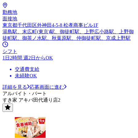
勤務地
面接地
東京都千代田区外神田4-5-8 松孝商事ビル1F
湯島駅、末広町(東京)駅、御徒町駅、上野広小路駅、上野御
徒町駅、御茶ノ水駅、秋葉原駅、仲御徒町駅、京成上野駅
シフト
1日2時間 週2日からOK
交通費支給
未経験OK
詳細を見る
応募画面に進む
アルバイト・パート
すき家 アキバ田代通り店2