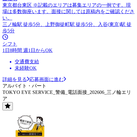
東京都台東区 ※記載のエリアは募集エリアの一例です。現
場は多数御座います。面接に関しては原稿内をご確認くださ
い。
三ノ輪駅 徒歩5分、上野御徒町駅 徒歩5分、入谷(東京)駅 徒
歩5分
シフト
1日8時間 週1日からOK
交通費支給
未経験OK
詳細を見る
応募画面に進む
アルバイト・パート
TOKYO EYE SERVICE_警備_電話面接_202606_三ノ輪エリ
ア