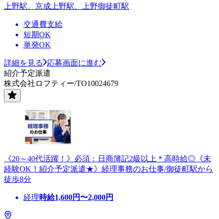
上野駅、京成上野駅、上野御徒町駅
交通費支給
短期OK
単発OK
詳細を見る
応募画面に進む
紹介予定派遣
株式会社ロフティー/TO10024679
《20～40代活躍！》必須：日商簿記2級以上＊高時給◎《未
経験OK！紹介予定派遣★》経理事務のお仕事/御徒町駅から
徒歩8分
経理
時給
1,600
円〜
2,000
円