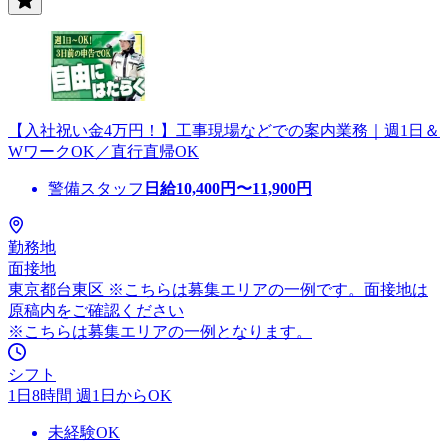
【入社祝い金4万円！】工事現場などでの案内業務｜週1日＆
WワークOK／直行直帰OK
警備スタッフ
日給
10,400
円〜
11,900
円
勤務地
面接地
東京都台東区 ※こちらは募集エリアの一例です。面接地は
原稿内をご確認ください
※こちらは募集エリアの一例となります。
シフト
1日8時間 週1日からOK
未経験OK