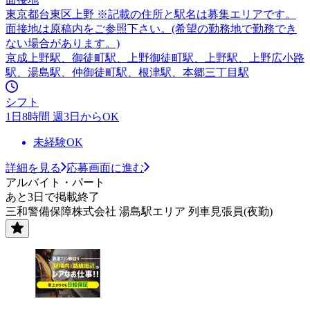
東京都台東区上野 ※記載の住所と駅名は募集エリアです。
面接地は原稿内をご参照下さい。(希望の勤務地で勤務でき
ない場合があります。)
京成上野駅、御徒町駅、上野御徒町駅、上野駅、上野広小路
駅、湯島駅、仲御徒町駅、根津駅、本郷三丁目駅
シフト
1日8時間 週3日からOK
未経験OK
詳細を見る
応募画面に進む
アルバイト・パート
あと3日で掲載終了
三和警備保障株式会社 湯島駅エリア 列車見張員(夜勤)