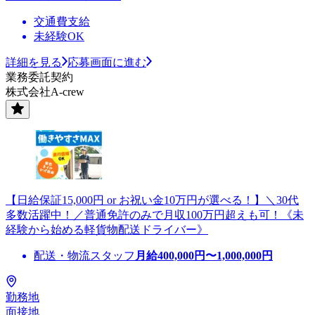
交通費支給
未経験OK
詳細を見る
応募画面に進む
業務委託契約
株式会社A-crew
【日給保証15,000円 or お祝い金10万円が選べる！】＼30代
多数活躍中！／普通免許のみで月収100万円超えも可！《未
経験から始める軽貨物配送ドライバー》
配送・物流スタッフ
月給
400,000
円〜
1,000,000
円
勤務地
面接地