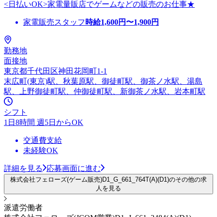
<日払いOK>家電量販店でゲームなどの販売のお仕事★
家電販売スタッフ
時給
1,600
円〜
1,900
円
勤務地
面接地
東京都千代田区神田花岡町1-1
末広町(東京)駅、秋葉原駅、御徒町駅、御茶ノ水駅、湯島
駅、上野御徒町駅、仲御徒町駅、新御茶ノ水駅、岩本町駅
シフト
1日8時間 週5日からOK
交通費支給
未経験OK
詳細を見る
応募画面に進む
株式会社フェローズ(ゲーム販売)D1_G_661_764T(A)(D1)のその他の求
人を見る
派遣労働者