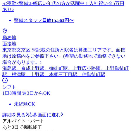
≪夜勤×警備≫幅広い年代の方が活躍中！入社祝い金5万円
あり♪
警備スタッフ
日給
15,563
円〜
勤務地
面接地
東京都文京区 ※記載の住所と駅名は募集エリアです。面接
地は原稿内をご参照下さい。(希望の勤務地で勤務できない
場合があります。)
湯島駅、京成上野駅、御徒町駅、上野広小路駅、上野御徒町
駅、根津駅、上野駅、本郷三丁目駅、仲御徒町駅
シフト
1日8時間 週3日からOK
未経験OK
詳細を見る
応募画面に進む
アルバイト・パート
あと3日で掲載終了