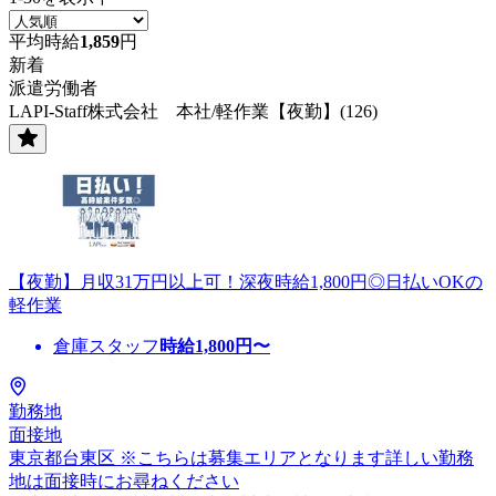
平均時給
1,859
円
新着
派遣労働者
LAPI-Staff株式会社 本社/軽作業【夜勤】(126)
【夜勤】月収31万円以上可！深夜時給1,800円◎日払いOKの
軽作業
倉庫スタッフ
時給
1,800
円〜
勤務地
面接地
東京都台東区 ※こちらは募集エリアとなります詳しい勤務
地は面接時にお尋ねください