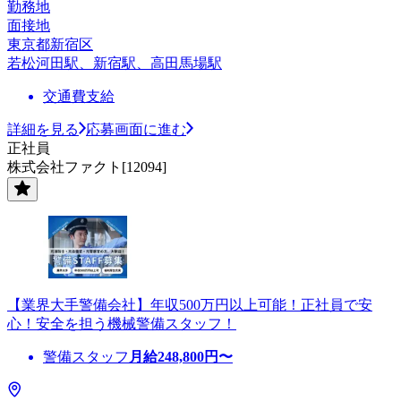
勤務地
面接地
東京都新宿区
若松河田駅、新宿駅、高田馬場駅
交通費支給
詳細を見る
応募画面に進む
正社員
株式会社ファクト[12094]
【業界大手警備会社】年収500万円以上可能！正社員で安
心！安全を担う機械警備スタッフ！
警備スタッフ
月給
248,800
円〜