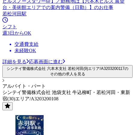
ヒルズノースタワー6F】／勤務地は【六本木ヒルズ 展望
台・美術館エリアでの案内警備（日勤）】のお仕事
若松河田駅
シフト
週3日からOK
交通費支給
未経験OK
詳細を見る
応募画面に進む
シンテイ警備株式会社 六本木支社 若松河田(9)エリア/A3203200117の
その他の求人を見る
アルバイト・パート
シンテイ警備株式会社 池袋支社 牛込柳町・若松河田・東新
宿(30)エリア/A3203200108