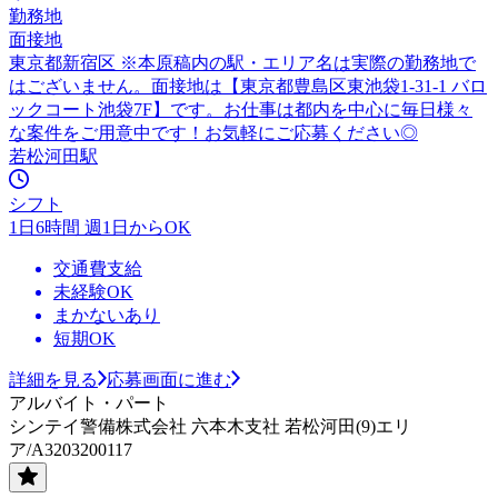
勤務地
面接地
東京都新宿区 ※本原稿内の駅・エリア名は実際の勤務地で
はございません。面接地は【東京都豊島区東池袋1-31-1 バロ
ックコート池袋7F】です。お仕事は都内を中心に毎日様々
な案件をご用意中です！お気軽にご応募ください◎
若松河田駅
シフト
1日6時間 週1日からOK
交通費支給
未経験OK
まかないあり
短期OK
詳細を見る
応募画面に進む
アルバイト・パート
シンテイ警備株式会社 六本木支社 若松河田(9)エリ
ア/A3203200117