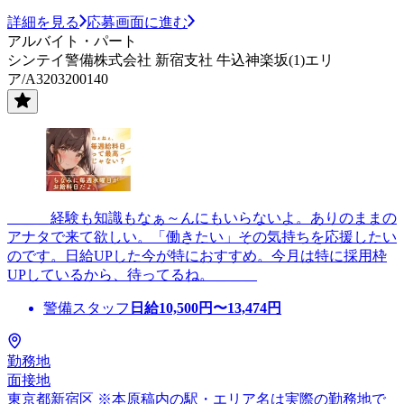
詳細を見る
応募画面に進む
アルバイト・パート
シンテイ警備株式会社 新宿支社 牛込神楽坂(1)エリ
ア/A3203200140
＿＿＿経験も知識もなぁ～んにもいらないよ。ありのままの
アナタで来て欲しい。「働きたい」その気持ちを応援したい
のです。日給UPした今が特におすすめ。今月は特に採用枠
UPしているから、待ってるね。＿＿＿
警備スタッフ
日給
10,500
円〜
13,474
円
勤務地
面接地
東京都新宿区 ※本原稿内の駅・エリア名は実際の勤務地で