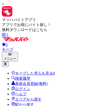
×
マッハバイトアプリ
アプリでお得にバイト探し！
無料ダウンロードはこちら
開く
0
キープ
メニュー
キープした求人を見る
0
検索履歴
新規会員登録(無料)
ログイン
ヘルプ
エリアから探す
駅から探す