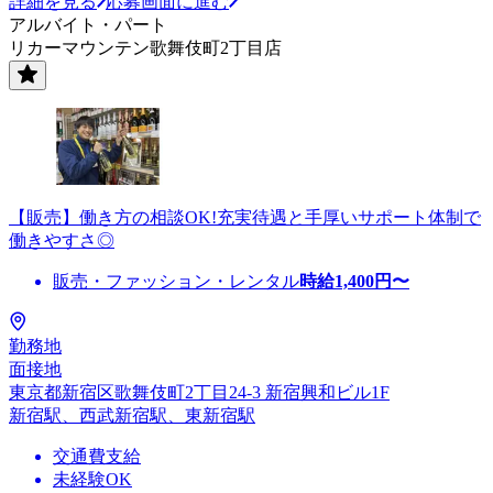
詳細を見る
応募画面に進む
アルバイト・パート
リカーマウンテン歌舞伎町2丁目店
【販売】働き方の相談OK!充実待遇と手厚いサポート体制で
働きやすさ◎
販売・ファッション・レンタル
時給
1,400
円〜
勤務地
面接地
東京都新宿区歌舞伎町2丁目24-3 新宿興和ビル1F
新宿駅、西武新宿駅、東新宿駅
交通費支給
未経験OK