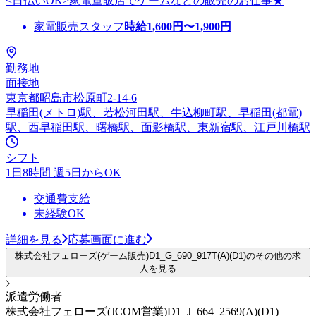
<日払いOK>家電量販店でゲームなどの販売のお仕事★
家電販売スタッフ
時給
1,600
円〜
1,900
円
勤務地
面接地
東京都昭島市松原町2-14-6
早稲田(メトロ)駅、若松河田駅、牛込柳町駅、早稲田(都電)
駅、西早稲田駅、曙橋駅、面影橋駅、東新宿駅、江戸川橋駅
シフト
1日8時間 週5日からOK
交通費支給
未経験OK
詳細を見る
応募画面に進む
株式会社フェローズ(ゲーム販売)D1_G_690_917T(A)(D1)のその他の求
人を見る
派遣労働者
株式会社フェローズ(JCOM営業)D1_J_664_2569(A)(D1)