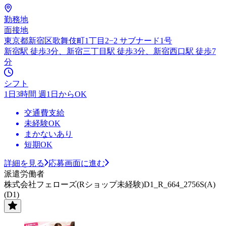
勤務地
面接地
東京都新宿区歌舞伎町1丁目2−2 サブナード1号
新宿駅 徒歩3分、新宿三丁目駅 徒歩3分、新宿西口駅 徒歩7
分
シフト
1日3時間 週1日からOK
交通費支給
未経験OK
まかないあり
短期OK
詳細を見る
応募画面に進む
派遣労働者
株式会社フェローズ(Rショップ未経験)D1_R_664_2756S(A)
(D1)