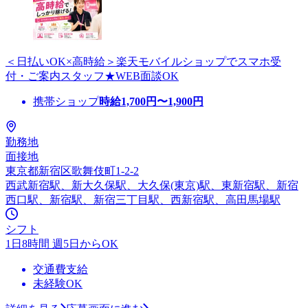
＜日払いOK×高時給＞楽天モバイルショップでスマホ受
付・ご案内スタッフ★WEB面談OK
携帯ショップ
時給
1,700
円〜
1,900
円
勤務地
面接地
東京都新宿区歌舞伎町1-2-2
西武新宿駅、新大久保駅、大久保(東京)駅、東新宿駅、新宿
西口駅、新宿駅、新宿三丁目駅、西新宿駅、高田馬場駅
シフト
1日8時間 週5日からOK
交通費支給
未経験OK