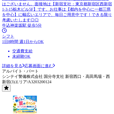
はございません。面接地は【新宿支社：東京都新宿区西新宿
1-3-15栃木ビル5F】です。お仕事は【都内を中心に一都三県
を中心】に幅広いエリアで、毎日ご用意中です！できる限り
考慮いたします◎◎
牛込神楽坂駅 徒歩5分
シフト
1日8時間 週1日からOK
交通費支給
未経験OK
詳細を見る
応募画面に進む
アルバイト・パート
シンテイ警備株式会社 国分寺支社 新宿西口・高田馬場・西
新宿(3)エリア/A3203200124