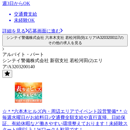
週3日からOK
交通費支給
未経験OK
詳細を見る
応募画面に進む
シンテイ警備株式会社 六本木支社 若松河田(9)エリア/A3203200117の
その他の求人を見る
アルバイト・パート
シンテイ警備株式会社 新宿支社 若松河田(2)エリ
ア/A3203200140
☆＊*六本木ヒルズ内・周辺エリアでイベント設営警備*＊☆
毎週水曜日がお給料日♪交通費全額支給や直行直帰、日給保
証、有給休暇など働きやすい環境整えております！未経験ス
タート9割以上！Wワークも歓迎です！