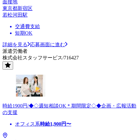
面接地
東京都新宿区
若松河田駅
交通費支給
短期OK
詳細を見る
応募画面に進む
派遣労働者
株式会社スタッフサービス/716427
時給1900円/◆◇週短相談OK＊期間限定◇◆企画・広報活動
の支援
オフィス系
時給
1,900
円〜