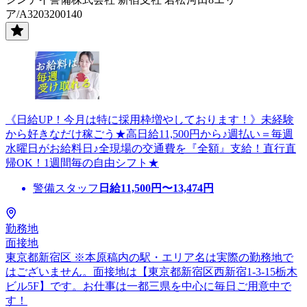
ア/A3203200140
《日給UP！今月は特に採用枠増やしております！》未経験
から好きなだけ稼ごう★高日給11,500円から♪週払い＝毎週
水曜日がお給料日♪全現場の交通費を『全額』支給！直行直
帰OK！1週間毎の自由シフト★
警備スタッフ
日給
11,500
円〜
13,474
円
勤務地
面接地
東京都新宿区 ※本原稿内の駅・エリア名は実際の勤務地で
はございません。面接地は【東京都新宿区西新宿1-3-15栃木
ビル5F】です。お仕事は一都三県を中心に毎日ご用意中で
す！