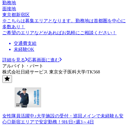
勤務地
面接地
東京都新宿区
※こちらは募集エリアとなります。勤務地は首都圏を中心に
多数あり！
ご希望のエリアなどがあればお気軽にご相談ください！
交通費支給
未経験OK
詳細を見る
応募画面に進む
アルバイト・パート
株式会社日経サービス 東京女子医科大学/TK568
女性隊員活躍中♪大学施設の受付・巡回メインで未経験も安
心◎新宿エリアで安定勤務！9H/日×週3～4日