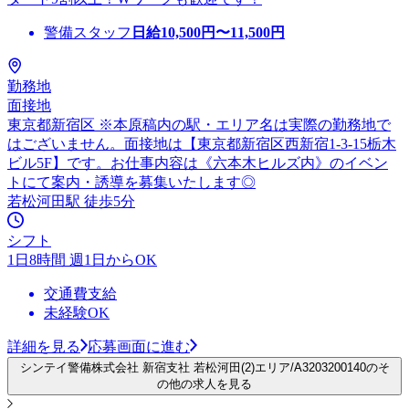
警備スタッフ
日給
10,500
円〜
11,500
円
勤務地
面接地
東京都新宿区 ※本原稿内の駅・エリア名は実際の勤務地で
はございません。面接地は【東京都新宿区西新宿1-3-15栃木
ビル5F】です。お仕事内容は《六本木ヒルズ内》のイベン
トにて案内・誘導を募集いたします◎
若松河田駅 徒歩5分
シフト
1日8時間 週1日からOK
交通費支給
未経験OK
詳細を見る
応募画面に進む
シンテイ警備株式会社 新宿支社 若松河田(2)エリア/A3203200140のそ
の他の求人を見る