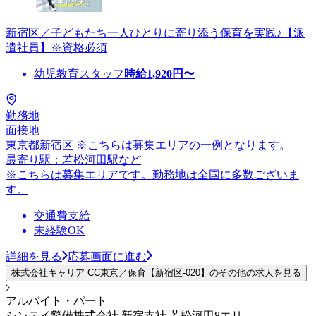
新宿区／子どもたち一人ひとりに寄り添う保育を実践♪【派
遣社員】※資格必須
幼児教育スタッフ
時給
1,920
円〜
勤務地
面接地
東京都新宿区 ※こちらは募集エリアの一例となります。
最寄り駅：若松河田駅など
※こちらは募集エリアです。勤務地は全国に多数ございま
す。
交通費支給
未経験OK
詳細を見る
応募画面に進む
株式会社キャリア CC東京／保育【新宿区-020】のその他の求人を見る
アルバイト・パート
シンテイ警備株式会社 新宿支社 若松河田8エリ