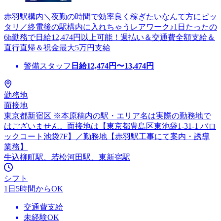
赤羽駅構内＼夜勤の時間で効率良く稼ぎたいなんて方にピッ
タリ／終電後の駅構内に入れちゃうレアワーク♪1日たったの
6h勤務で日給12,474円以上可能！週払い＆交通費全額支給＆
直行直帰＆祝金最大5万円支給
警備スタッフ
日給
12,474
円〜
13,474
円
勤務地
面接地
東京都新宿区 ※本原稿内の駅・エリア名は実際の勤務地で
はございません。面接地は【東京都豊島区東池袋1-31-1 バロ
ックコート池袋7F】／勤務地【赤羽駅工事にて案内・誘導
業務】
牛込柳町駅、若松河田駅、東新宿駅
シフト
1日5時間からOK
交通費支給
未経験OK