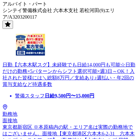
アルバイト・パート
シンテイ警備株式会社 六本木支社 若松河田(9)エリ
ア/A3203200117
日勤【六本木駅スグ】未経験でも日給14,000円も可能☆日勤
だけの勤務×5パターンからシフト選択可能×週3日～OK！入
社された皆様には＼総額8万円／支給あり♪週払い・年2回の
賞与支給など待遇多数
警備スタッフ
日給
9,500
円〜
15,000
円
勤務地
面接地
東京都新宿区 ※本原稿内の駅・エリア名は実際の勤務地で
はございません。面接地【東京都港区六本木6-2-31 六本木