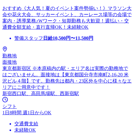
おすすめ《大人気！夏のイベント案件勢揃い！》マラソン大
会や花火大会、サッカーイベント、カーレース場等の会場で
案内・誘導業務♪Wワーク・短期勤務も大歓迎！週払い・交
通費全額支給・直行直帰OK！未経験OK
警備スタッフ
日給
10,500
円〜
11,500
円
勤務地
面接地
東京都新宿区 ※本原稿内の駅・エリア名は実際の勤務地で
はございません。面接地は【東京都国分寺市南町2-16-20 米
沢ビル４階】です。勤務先は都内・23区外を中心に様々なエ
リアにご用意中です！
新宿西口駅、高田馬場駅、西新宿駅
シフト
1日8時間 週1日からOK
交通費支給
未経験OK