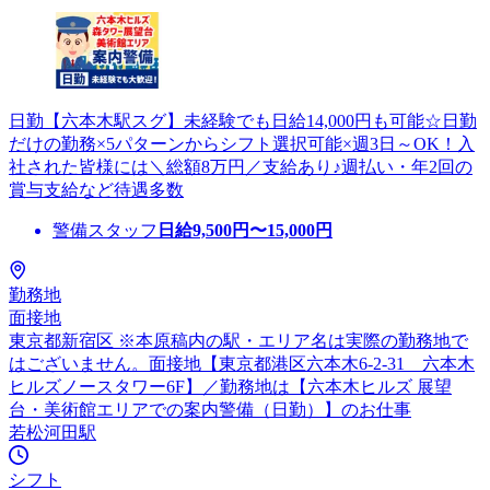
日勤【六本木駅スグ】未経験でも日給14,000円も可能☆日勤
だけの勤務×5パターンからシフト選択可能×週3日～OK！入
社された皆様には＼総額8万円／支給あり♪週払い・年2回の
賞与支給など待遇多数
警備スタッフ
日給
9,500
円〜
15,000
円
勤務地
面接地
東京都新宿区 ※本原稿内の駅・エリア名は実際の勤務地で
はございません。面接地【東京都港区六本木6-2-31 六本木
ヒルズノースタワー6F】／勤務地は【六本木ヒルズ 展望
台・美術館エリアでの案内警備（日勤）】のお仕事
若松河田駅
シフト