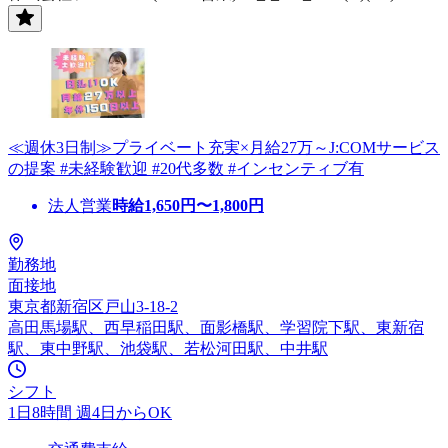
≪週休3日制≫プライベート充実×月給27万～J:COMサービス
の提案 #未経験歓迎 #20代多数 #インセンティブ有
法人営業
時給
1,650
円〜
1,800
円
勤務地
面接地
東京都新宿区戸山3-18-2
高田馬場駅、西早稲田駅、面影橋駅、学習院下駅、東新宿
駅、東中野駅、池袋駅、若松河田駅、中井駅
シフト
1日8時間 週4日からOK