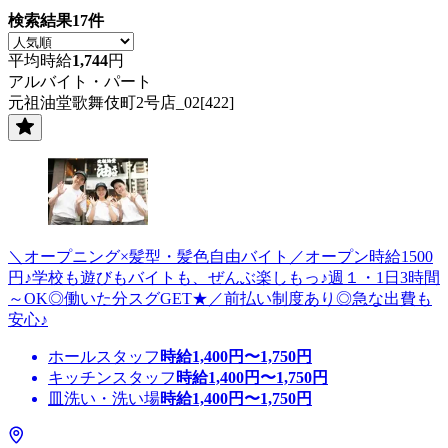
検索結果
17
件
平均時給
1,744
円
アルバイト・パート
元祖油堂歌舞伎町2号店_02[422]
＼オープニング×髪型・髪色自由バイト／オープン時給1500
円♪学校も遊びもバイトも、ぜんぶ楽しもっ♪週１・1日3時間
～OK◎働いた分スグGET★／前払い制度あり◎急な出費も
安心♪
ホールスタッフ
時給
1,400
円〜
1,750
円
キッチンスタッフ
時給
1,400
円〜
1,750
円
皿洗い・洗い場
時給
1,400
円〜
1,750
円