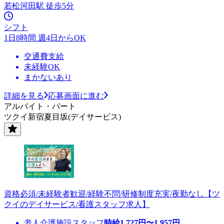
若松河田駅 徒歩5分
シフト
1日8時間 週4日からOK
交通費支給
未経験OK
まかないあり
詳細を見る
応募画面に進む
アルバイト・パート
ツクイ新宿夏目坂(デイサービス)
資格必須/未経験者歓迎/経験不問/研修制度充実/夜勤なし【ツ
クイのデイサービス/看護スタッフ求人】
老人介護施設スタッフ
時給
1,727
円〜
1,957
円