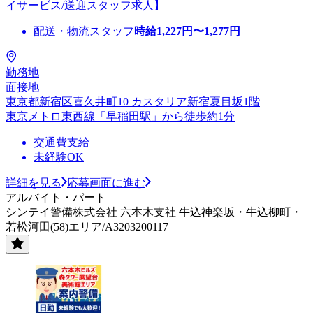
イサービス/送迎スタッフ求人】
配送・物流スタッフ
時給
1,227
円〜
1,277
円
勤務地
面接地
東京都新宿区喜久井町10 カスタリア新宿夏目坂1階
東京メトロ東西線「早稲田駅」から徒歩約1分
交通費支給
未経験OK
詳細を見る
応募画面に進む
アルバイト・パート
シンテイ警備株式会社 六本木支社 牛込神楽坂・牛込柳町・
若松河田(58)エリア/A3203200117