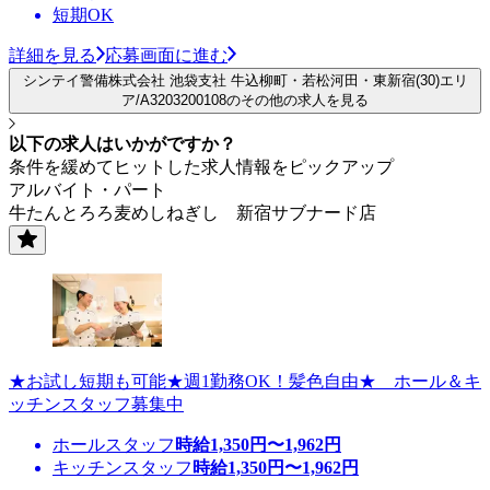
短期OK
詳細を見る
応募画面に進む
シンテイ警備株式会社 池袋支社 牛込柳町・若松河田・東新宿(30)エリ
ア/A3203200108のその他の求人を見る
以下の求人はいかがですか？
条件を緩めてヒットした求人情報をピックアップ
アルバイト・パート
牛たんとろろ麦めしねぎし 新宿サブナード店
★お試し短期も可能★週1勤務OK！髪色自由★ ホール＆キ
ッチンスタッフ募集中
ホールスタッフ
時給
1,350
円〜
1,962
円
キッチンスタッフ
時給
1,350
円〜
1,962
円