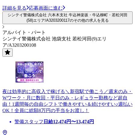
詳細を見る
応募画面に進む
シンテイ警備株式会社 六本木支社 牛込神楽坂・牛込柳町・若松河田
(58)エリア/A3203200117のその他の求人を見る
アルバイト・パート
シンテイ警備株式会社 池袋支社 若松河田(9)エリ
ア/A3203200108
夜は効率的に高収入で稼げる＼新宿駅で働こう／週末のみ・
Wワーク・月に数回・平日のみ・レギュラー勤務など超自
由！1週間毎の自由シフトで働きやすい＆続けやすい♪週払い
OK！全員に総額8万円の手当をお渡し！
警備スタッフ
日給
12,474
円〜
13,474
円