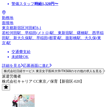
警備スタッフ
時給
1,320
円〜
勤務地
面接地
東京都新宿区河田町8-1
若松河田駅、早稲田(メトロ)駅、東新宿駅、曙橋駅、西早稲
田駅、新大久保駅、早稲田(都電)駅、面影橋駅、大久保(東
京)駅
交通費支給
未経験OK
詳細を見る
応募画面に進む
株式会社日経サービス 東京女子医科大学/TK568のその他の求人を見る
派遣労働者
株式会社キャリア CC東京／保育【新宿区-020】