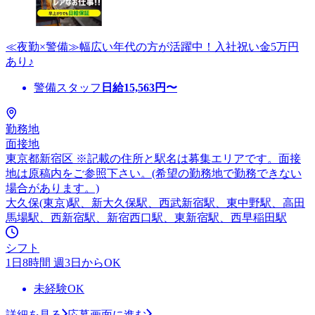
≪夜勤×警備≫幅広い年代の方が活躍中！入社祝い金5万円
あり♪
警備スタッフ
日給
15,563
円〜
勤務地
面接地
東京都新宿区 ※記載の住所と駅名は募集エリアです。面接
地は原稿内をご参照下さい。(希望の勤務地で勤務できない
場合があります。)
大久保(東京)駅、新大久保駅、西武新宿駅、東中野駅、高田
馬場駅、西新宿駅、新宿西口駅、東新宿駅、西早稲田駅
シフト
1日8時間 週3日からOK
未経験OK
詳細を見る
応募画面に進む