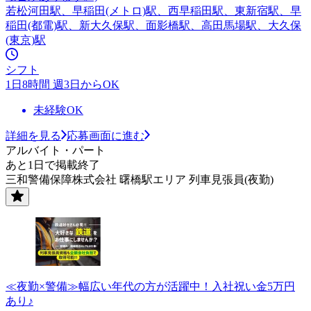
若松河田駅、早稲田(メトロ)駅、西早稲田駅、東新宿駅、早
稲田(都電)駅、新大久保駅、面影橋駅、高田馬場駅、大久保
(東京)駅
シフト
1日8時間 週3日からOK
未経験OK
詳細を見る
応募画面に進む
アルバイト・パート
あと1日で掲載終了
三和警備保障株式会社 曙橋駅エリア 列車見張員(夜勤)
≪夜勤×警備≫幅広い年代の方が活躍中！入社祝い金5万円
あり♪