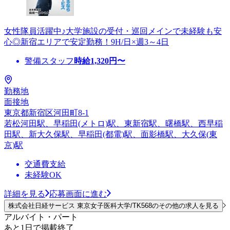
女性隊員活躍中♪大学施設の受付・巡回メインで未経験も安
心◎新宿エリアで安定勤務！9H/日×週3～4日
警備スタッフ
時給
1,320
円〜
勤務地
面接地
東京都新宿区河田町8-1
若松河田駅、早稲田(メトロ)駅、東新宿駅、曙橋駅、西早稲
田駅、新大久保駅、早稲田(都電)駅、面影橋駅、大久保(東
京)駅
交通費支給
未経験OK
詳細を見る
応募画面に進む
株式会社日経サービス 東京女子医科大学/TK568のその他の求人を見る
アルバイト・パート
あと1日で掲載終了