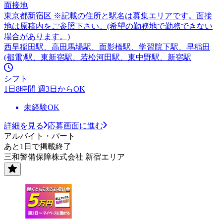
面接地
東京都新宿区 ※記載の住所と駅名は募集エリアです。面接
地は原稿内をご参照下さい。(希望の勤務地で勤務できない
場合があります。)
西早稲田駅、高田馬場駅、面影橋駅、学習院下駅、早稲田
(都電)駅、東新宿駅、若松河田駅、東中野駅、新宿駅
シフト
1日8時間 週3日からOK
未経験OK
詳細を見る
応募画面に進む
アルバイト・パート
あと1日で掲載終了
三和警備保障株式会社 新宿エリア