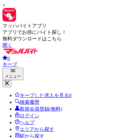
×
マッハバイトアプリ
アプリでお得にバイト探し！
無料ダウンロードはこちら
開く
0
キープ
メニュー
キープした求人を見る
0
検索履歴
新規会員登録(無料)
ログイン
ヘルプ
エリアから探す
駅から探す