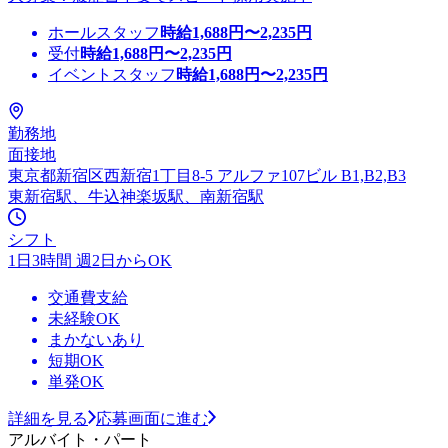
ホールスタッフ
時給
1,688
円〜
2,235
円
受付
時給
1,688
円〜
2,235
円
イベントスタッフ
時給
1,688
円〜
2,235
円
勤務地
面接地
東京都新宿区西新宿1丁目8-5 アルファ107ビル B1,B2,B3
東新宿駅、牛込神楽坂駅、南新宿駅
シフト
1日3時間 週2日からOK
交通費支給
未経験OK
まかないあり
短期OK
単発OK
詳細を見る
応募画面に進む
アルバイト・パート