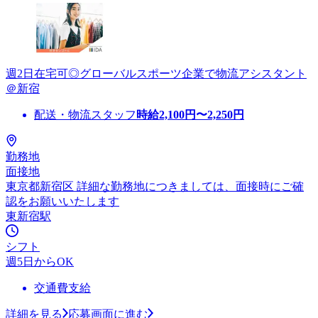
週2日在宅可◎グローバルスポーツ企業で物流アシスタント
＠新宿
配送・物流スタッフ
時給
2,100
円〜
2,250
円
勤務地
面接地
東京都新宿区 詳細な勤務地につきましては、面接時にご確
認をお願いいたします
東新宿駅
シフト
週5日からOK
交通費支給
詳細を見る
応募画面に進む