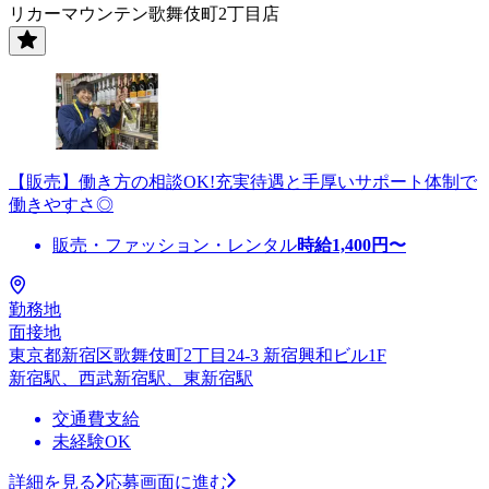
リカーマウンテン歌舞伎町2丁目店
【販売】働き方の相談OK!充実待遇と手厚いサポート体制で
働きやすさ◎
販売・ファッション・レンタル
時給
1,400
円〜
勤務地
面接地
東京都新宿区歌舞伎町2丁目24-3 新宿興和ビル1F
新宿駅、西武新宿駅、東新宿駅
交通費支給
未経験OK
詳細を見る
応募画面に進む