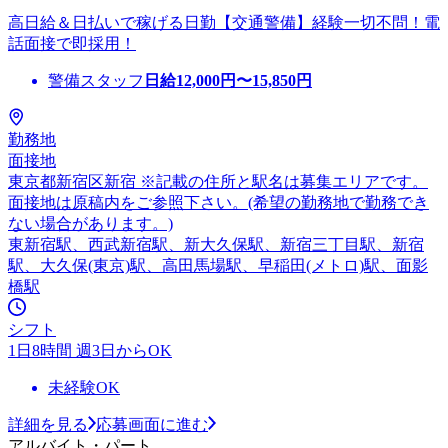
高日給＆日払いで稼げる日勤【交通警備】経験一切不問！電
話面接で即採用！
警備スタッフ
日給
12,000
円〜
15,850
円
勤務地
面接地
東京都新宿区新宿 ※記載の住所と駅名は募集エリアです。
面接地は原稿内をご参照下さい。(希望の勤務地で勤務でき
ない場合があります。)
東新宿駅、西武新宿駅、新大久保駅、新宿三丁目駅、新宿
駅、大久保(東京)駅、高田馬場駅、早稲田(メトロ)駅、面影
橋駅
シフト
1日8時間 週3日からOK
未経験OK
詳細を見る
応募画面に進む
アルバイト・パート