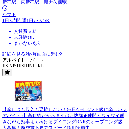
新宿駅、東新宿駅、新大久保駅
シフト
1日3時間 週1日からOK
交通費支給
未経験OK
まかないあり
詳細を見る
応募画面に進む
アルバイト・パート
JIS NISHISHINJUKU
【楽しさも収入も妥協しない！毎日がイベント級に楽しいレ
アバイト♪】高時給だからタイパも抜群★仲間とワイワイ働
きながら効率よく稼げるダイニングBARのオープニング級
大募集！履歴書不要でスピード採用実施中