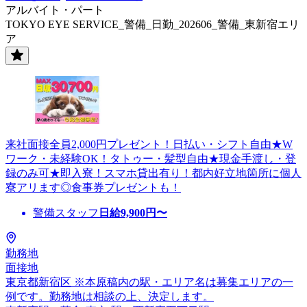
アルバイト・パート
TOKYO EYE SERVICE_警備_日勤_202606_警備_東新宿エリ
ア
来社面接全員2,000円プレゼント！日払い・シフト自由★W
ワーク・未経験OK！タトゥー・髪型自由★現金手渡し・登
録のみ可★即入寮！スマホ貸出有り！都内好立地箇所に個人
寮アリます◎食事券プレゼントも！
警備スタッフ
日給
9,900
円〜
勤務地
面接地
東京都新宿区 ※本原稿内の駅・エリア名は募集エリアの一
例です。勤務地は相談の上、決定します。