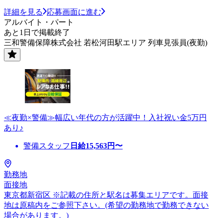
詳細を見る
応募画面に進む
アルバイト・パート
あと1日で掲載終了
三和警備保障株式会社 若松河田駅エリア 列車見張員(夜勤)
≪夜勤×警備≫幅広い年代の方が活躍中！入社祝い金5万円
あり♪
警備スタッフ
日給
15,563
円〜
勤務地
面接地
東京都新宿区 ※記載の住所と駅名は募集エリアです。面接
地は原稿内をご参照下さい。(希望の勤務地で勤務できない
場合があります。)