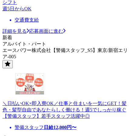
シフト
週5日からOK
交通費支給
詳細を見る
応募画面に進む
新着
アルバイト・パート
エースパワー株式会社【警備スタッフ_S5】東京/新宿エリ
ア-005
＼日払いOK×即入寮OK／仕事と住まいを一気にGET！髪
色・髪型自由であなたらしく働ける！週5でしっかり稼ぐ
【警備スタッフ】若手スタッフ活躍中◎
警備スタッフ
日給
12,000
円〜