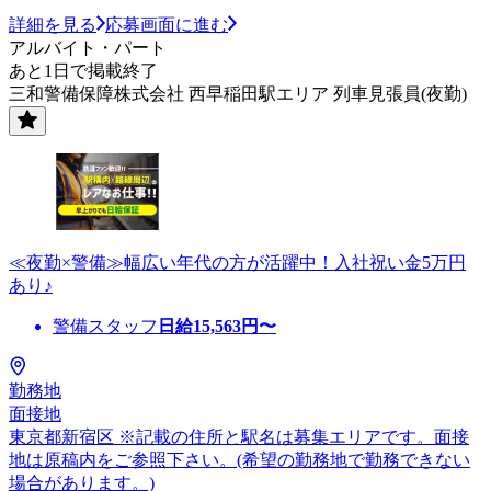
詳細を見る
応募画面に進む
アルバイト・パート
あと1日で掲載終了
三和警備保障株式会社 西早稲田駅エリア 列車見張員(夜勤)
≪夜勤×警備≫幅広い年代の方が活躍中！入社祝い金5万円
あり♪
警備スタッフ
日給
15,563
円〜
勤務地
面接地
東京都新宿区 ※記載の住所と駅名は募集エリアです。面接
地は原稿内をご参照下さい。(希望の勤務地で勤務できない
場合があります。)