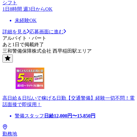
シフト
1日8時間 週3日からOK
未経験OK
詳細を見る
応募画面に進む
アルバイト・パート
あと1日で掲載終了
三和警備保障株式会社 西早稲田駅エリア
高日給＆日払いで稼げる日勤【交通警備】経験一切不問！電
話面接で即採用！
警備スタッフ
日給
12,000
円〜
15,850
円
勤務地