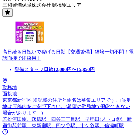
三和警備保障株式会社 曙橋駅エリア
高日給＆日払いで稼げる日勤【交通警備】経験一切不問！電
話面接で即採用！
警備スタッフ
日給
12,000
円〜
15,850
円
勤務地
面接地
東京都新宿区 ※記載の住所と駅名は募集エリアです。面接
地は原稿内をご参照下さい。(希望の勤務地で勤務できない
場合があります。)
若松河田駅、曙橋駅、四谷三丁目駅、早稲田(メトロ)駅、新
宿御苑前駅、東新宿駅、四ツ谷駅、市ケ谷駅、信濃町駅