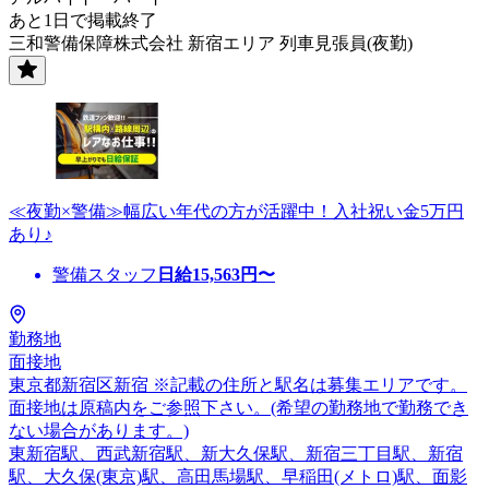
あと1日で掲載終了
三和警備保障株式会社 新宿エリア 列車見張員(夜勤)
≪夜勤×警備≫幅広い年代の方が活躍中！入社祝い金5万円
あり♪
警備スタッフ
日給
15,563
円〜
勤務地
面接地
東京都新宿区新宿 ※記載の住所と駅名は募集エリアです。
面接地は原稿内をご参照下さい。(希望の勤務地で勤務でき
ない場合があります。)
東新宿駅、西武新宿駅、新大久保駅、新宿三丁目駅、新宿
駅、大久保(東京)駅、高田馬場駅、早稲田(メトロ)駅、面影