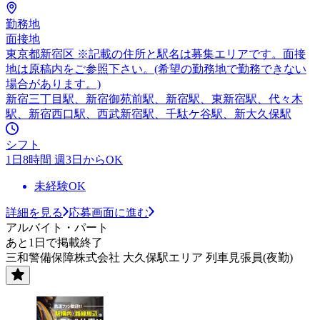
勤務地
面接地
東京都新宿区 ※記載の住所と駅名は募集エリアです。面接
地は原稿内をご参照下さい。(希望の勤務地で勤務できない
場合があります。)
新宿三丁目駅、新宿御苑前駅、新宿駅、東新宿駅、代々木
駅、新宿西口駅、西武新宿駅、千駄ケ谷駅、新大久保駅
シフト
1日8時間 週3日からOK
未経験OK
詳細を見る
応募画面に進む
アルバイト・パート
あと1日で掲載終了
三和警備保障株式会社 大久保駅エリア 列車見張員(夜勤)