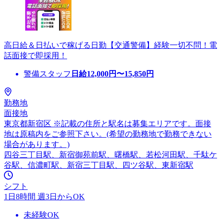
高日給＆日払いで稼げる日勤【交通警備】経験一切不問！電
話面接で即採用！
警備スタッフ
日給
12,000
円〜
15,850
円
勤務地
面接地
東京都新宿区 ※記載の住所と駅名は募集エリアです。面接
地は原稿内をご参照下さい。(希望の勤務地で勤務できない
場合があります。)
四谷三丁目駅、新宿御苑前駅、曙橋駅、若松河田駅、千駄ケ
谷駅、信濃町駅、新宿三丁目駅、四ツ谷駅、東新宿駅
シフト
1日8時間 週3日からOK
未経験OK