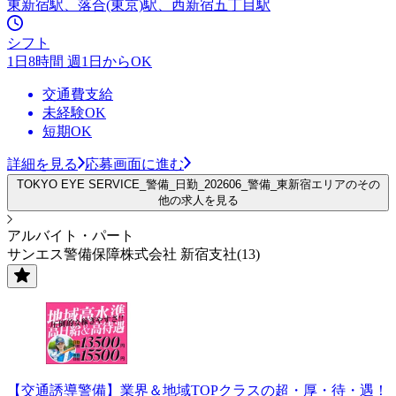
東新宿駅、落合(東京)駅、西新宿五丁目駅
シフト
1日8時間 週1日からOK
交通費支給
未経験OK
短期OK
詳細を見る
応募画面に進む
TOKYO EYE SERVICE_警備_日勤_202606_警備_東新宿エリアのその
他の求人を見る
アルバイト・パート
サンエス警備保障株式会社 新宿支社(13)
【交通誘導警備】業界＆地域TOPクラスの超・厚・待・遇！