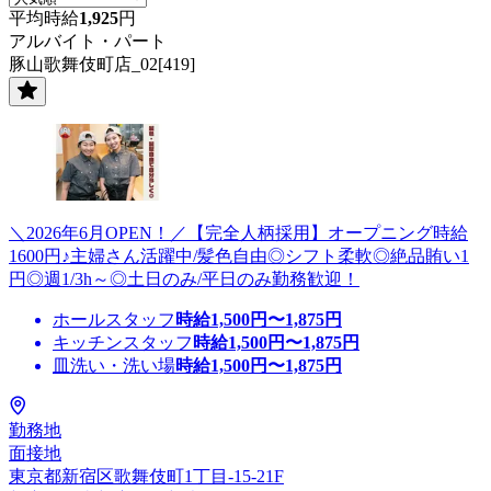
平均時給
1,925
円
アルバイト・パート
豚山歌舞伎町店_02[419]
＼2026年6月OPEN！／【完全人柄採用】オープニング時給
1600円♪主婦さん活躍中/髪色自由◎シフト柔軟◎絶品賄い1
円◎週1/3h～◎土日のみ/平日のみ勤務歓迎！
ホールスタッフ
時給
1,500
円〜
1,875
円
キッチンスタッフ
時給
1,500
円〜
1,875
円
皿洗い・洗い場
時給
1,500
円〜
1,875
円
勤務地
面接地
東京都新宿区歌舞伎町1丁目-15-21F