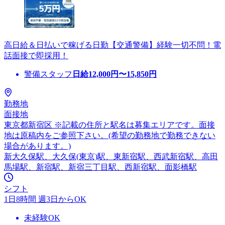
高日給＆日払いで稼げる日勤【交通警備】経験一切不問！電
話面接で即採用！
警備スタッフ
日給
12,000
円〜
15,850
円
勤務地
面接地
東京都新宿区 ※記載の住所と駅名は募集エリアです。面接
地は原稿内をご参照下さい。(希望の勤務地で勤務できない
場合があります。)
新大久保駅、大久保(東京)駅、東新宿駅、西武新宿駅、高田
馬場駅、新宿駅、新宿三丁目駅、西新宿駅、面影橋駅
シフト
1日8時間 週3日からOK
未経験OK