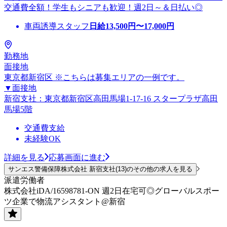
交通費全額！学生もシニアも歓迎！週2日～＆日払い◎
車両誘導スタッフ
日給
13,500
円〜
17,000
円
勤務地
面接地
東京都新宿区 ※こちらは募集エリアの一例です。
▼面接地
新宿支社：東京都新宿区高田馬場1-17-16 スタープラザ高田
馬場5階
交通費支給
未経験OK
詳細を見る
応募画面に進む
サンエス警備保障株式会社 新宿支社(13)のその他の求人を見る
派遣労働者
株式会社iDA/16598781-ON 週2日在宅可◎グローバルスポー
ツ企業で物流アシスタント@新宿