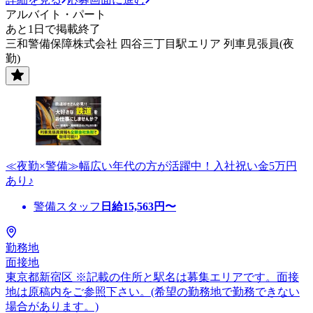
アルバイト・パート
あと1日で掲載終了
三和警備保障株式会社 四谷三丁目駅エリア 列車見張員(夜
勤)
≪夜勤×警備≫幅広い年代の方が活躍中！入社祝い金5万円
あり♪
警備スタッフ
日給
15,563
円〜
勤務地
面接地
東京都新宿区 ※記載の住所と駅名は募集エリアです。面接
地は原稿内をご参照下さい。(希望の勤務地で勤務できない
場合があります。)