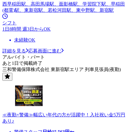
西早稲田駅、高田馬場駅、面影橋駅、学習院下駅、早稲田
(都電)駅、東新宿駅、若松河田駅、東中野駅、新宿駅
シフト
1日8時間 週3日からOK
未経験OK
詳細を見る
応募画面に進む
アルバイト・パート
あと1日で掲載終了
三和警備保障株式会社 東新宿駅エリア 列車見張員(夜勤)
≪夜勤×警備≫幅広い年代の方が活躍中！入社祝い金5万円
あり♪
警備スタッフ
日給
15,563
円〜