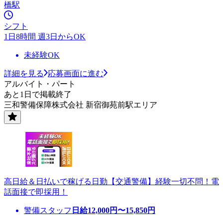
橋駅
シフト
1日8時間 週3日からOK
未経験OK
詳細を見る
応募画面に進む
アルバイト・パート
あと1日で掲載終了
三和警備保障株式会社 新宿御苑前駅エリア
高日給＆日払いで稼げる日勤【交通警備】経験一切不問！電
話面接で即採用！
警備スタッフ
日給
12,000
円〜
15,850
円