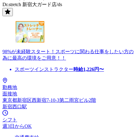
Dr.stretch 新宿大ガード店/ds
98%が未経験スタート！スポーツに関わる仕事をしたい方の
為に最高の環境をご用意！！
スポーツインストラクター
時給
1,226
円〜
勤務地
面接地
東京都新宿区西新宿7-10-3第二雨宮ビル2階
新宿西口駅
シフト
週3日からOK