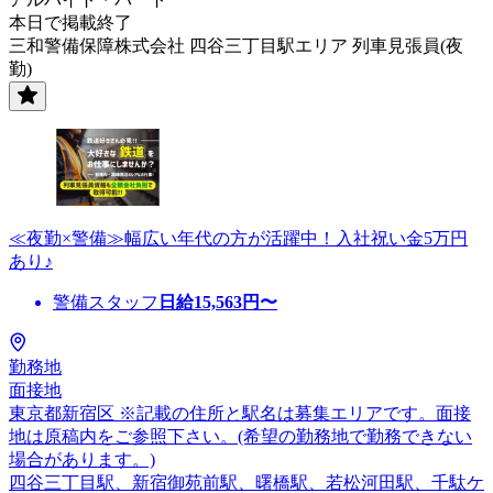
本日で掲載終了
三和警備保障株式会社 四谷三丁目駅エリア 列車見張員(夜
勤)
≪夜勤×警備≫幅広い年代の方が活躍中！入社祝い金5万円
あり♪
警備スタッフ
日給
15,563
円〜
勤務地
面接地
東京都新宿区 ※記載の住所と駅名は募集エリアです。面接
地は原稿内をご参照下さい。(希望の勤務地で勤務できない
場合があります。)
四谷三丁目駅、新宿御苑前駅、曙橋駅、若松河田駅、千駄ケ