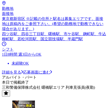
勤務地
面接地
東京都新宿区 ※記載の住所と駅名は募集エリアです。面接
地は原稿内をご参照下さい。(希望の勤務地で勤務できない
場合があります。)
四ツ谷駅、四谷三丁目駅、曙橋駅、市ケ谷駅、麹町駅、牛込
柳町駅、若松河田駅、国立競技場駅、半蔵門駅
シフト
1日8時間 週3日からOK
未経験OK
詳細を見る
応募画面に進む
アルバイト・パート
本日で掲載終了
三和警備保障株式会社 曙橋駅エリア 列車見張員(夜勤)