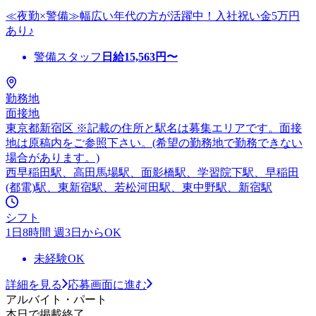
≪夜勤×警備≫幅広い年代の方が活躍中！入社祝い金5万円
あり♪
警備スタッフ
日給
15,563
円〜
勤務地
面接地
東京都新宿区 ※記載の住所と駅名は募集エリアです。面接
地は原稿内をご参照下さい。(希望の勤務地で勤務できない
場合があります。)
西早稲田駅、高田馬場駅、面影橋駅、学習院下駅、早稲田
(都電)駅、東新宿駅、若松河田駅、東中野駅、新宿駅
シフト
1日8時間 週3日からOK
未経験OK
詳細を見る
応募画面に進む
アルバイト・パート
本日で掲載終了