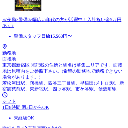
≪夜勤×警備≫幅広い年代の方が活躍中！入社祝い金5万円
あり♪
警備スタッフ
日給
15,563
円〜
勤務地
面接地
東京都新宿区 ※記載の住所と駅名は募集エリアです。面接
地は原稿内をご参照下さい。(希望の勤務地で勤務できない
場合があります。)
若松河田駅、曙橋駅、四谷三丁目駅、早稲田(メトロ)駅、新
宿御苑前駅、東新宿駅、四ツ谷駅、市ケ谷駅、信濃町駅
シフト
1日8時間 週3日からOK
未経験OK