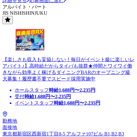
詳細を見る
応募画面に進む
アルバイト・パート
JIS NISHISHINJUKU
【楽しさも収入も妥協しない！毎日がイベント級に楽しいレ
アバイト♪】高時給だからタイパも抜群★仲間とワイワイ働
きながら効率よく稼げるダイニングBARのオープニング級
大募集！履歴書不要でスピード採用実施中
ホールスタッフ
時給
1,688
円〜
2,235
円
受付
時給
1,688
円〜
2,235
円
イベントスタッフ
時給
1,688
円〜
2,235
円
勤務地
面接地
東京都新宿区西新宿1丁目8-5 アルファ107ビル B1,B2,B3