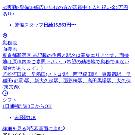
≪夜勤×警備≫幅広い年代の方が活躍中！入社祝い金5万円
あり♪
警備スタッフ
日給
15,563
円〜
勤務地
面接地
東京都新宿区 ※記載の住所と駅名は募集エリアです。面接
地は原稿内をご参照下さい。(希望の勤務地で勤務できない
場合があります。)
若松河田駅、早稲田(メトロ)駅、西早稲田駅、東新宿駅、早
稲田(都電)駅、新大久保駅、面影橋駅、高田馬場駅、大久保
(東京)駅
シフト
1日8時間 週3日からOK
未経験OK
詳細を見る
応募画面に進む
アルバイト・パート