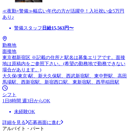
≪夜勤×警備≫幅広い年代の方が活躍中！入社祝い金5万円
あり♪
警備スタッフ
日給
15,563
円〜
勤務地
面接地
東京都新宿区 ※記載の住所と駅名は募集エリアです。面接
地は原稿内をご参照下さい。(希望の勤務地で勤務できない
場合があります。)
大久保(東京)駅、新大久保駅、西武新宿駅、東中野駅、高田
馬場駅、西新宿駅、新宿西口駅、東新宿駅、西早稲田駅
シフト
1日8時間 週3日からOK
未経験OK
詳細を見る
応募画面に進む
アルバイト・パート