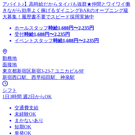
アバイト♪】高時給だからタイパも抜群★仲間とワイワイ働
きながら効率よく稼げるダイニングBARのオープニング級
大募集！履歴書不要でスピード採用実施中
ホールスタッフ
時給
1,688
円〜
2,235
円
受付
時給
1,688
円〜
2,235
円
イベントスタッフ
時給
1,688
円〜
2,235
円
勤務地
面接地
東京都新宿区新宿3-23-7 ユニカビル9F
新宿西口駅、西早稲田駅、神泉駅
シフト
1日3時間 週2日からOK
交通費支給
未経験OK
まかないあり
短期OK
単発OK