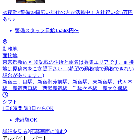
≪夜勤×警備≫幅広い年代の方が活躍中！入社祝い金5万円
あり♪
警備スタッフ
日給
15,563
円〜
勤務地
面接地
東京都新宿区 ※記載の住所と駅名は募集エリアです。面接
地は原稿内をご参照下さい。(希望の勤務地で勤務できない
場合があります。)
新宿三丁目駅、新宿御苑前駅、新宿駅、東新宿駅、代々木
駅、新宿西口駅、西武新宿駅、千駄ケ谷駅、新大久保駅
シフト
1日8時間 週3日からOK
未経験OK
詳細を見る
応募画面に進む
アルバイト・パート