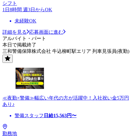
シフト
1日8時間 週3日からOK
未経験OK
詳細を見る
応募画面に進む
アルバイト・パート
本日で掲載終了
三和警備保障株式会社 牛込柳町駅エリア 列車見張員(夜勤)
≪夜勤×警備≫幅広い年代の方が活躍中！入社祝い金5万円
あり♪
警備スタッフ
日給
15,563
円〜
勤務地