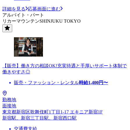
詳細を見る
応募画面に進む
アルバイト・パート
リカーマウンテンSHINJUKU TOKYO
【販売】働き方の相談OK!充実待遇と手厚いサポート体制で
働きやすさ◎
販売・ファッション・レンタル
時給
1,400
円〜
勤務地
面接地
東京都新宿区歌舞伎町1丁目1-17 エキニア新宿1F
新宿駅、新宿三丁目駅、新宿西口駅
交通費支給