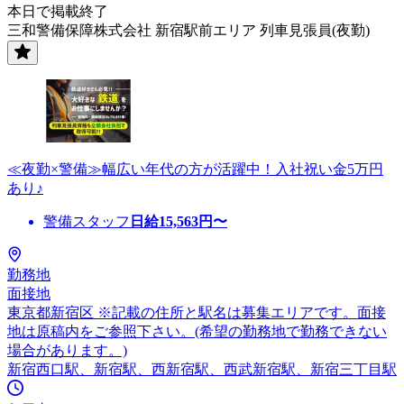
本日で掲載終了
三和警備保障株式会社 新宿駅前エリア 列車見張員(夜勤)
≪夜勤×警備≫幅広い年代の方が活躍中！入社祝い金5万円
あり♪
警備スタッフ
日給
15,563
円〜
勤務地
面接地
東京都新宿区 ※記載の住所と駅名は募集エリアです。面接
地は原稿内をご参照下さい。(希望の勤務地で勤務できない
場合があります。)
新宿西口駅、新宿駅、西新宿駅、西武新宿駅、新宿三丁目駅