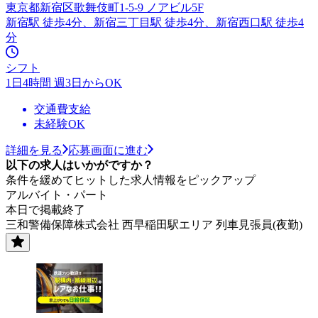
東京都新宿区歌舞伎町1-5-9 ノアビル5F
新宿駅 徒歩4分、新宿三丁目駅 徒歩4分、新宿西口駅 徒歩4
分
シフト
1日4時間 週3日からOK
交通費支給
未経験OK
詳細を見る
応募画面に進む
以下の求人はいかがですか？
条件を緩めてヒットした求人情報をピックアップ
アルバイト・パート
本日で掲載終了
三和警備保障株式会社 西早稲田駅エリア 列車見張員(夜勤)