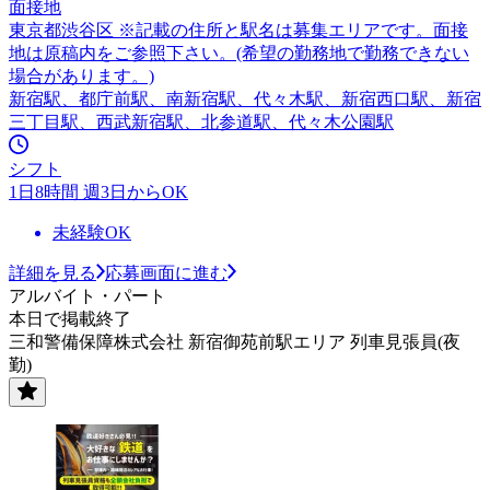
面接地
東京都渋谷区 ※記載の住所と駅名は募集エリアです。面接
地は原稿内をご参照下さい。(希望の勤務地で勤務できない
場合があります。)
新宿駅、都庁前駅、南新宿駅、代々木駅、新宿西口駅、新宿
三丁目駅、西武新宿駅、北参道駅、代々木公園駅
シフト
1日8時間 週3日からOK
未経験OK
詳細を見る
応募画面に進む
アルバイト・パート
本日で掲載終了
三和警備保障株式会社 新宿御苑前駅エリア 列車見張員(夜
勤)