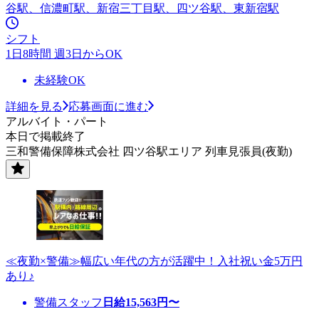
谷駅、信濃町駅、新宿三丁目駅、四ツ谷駅、東新宿駅
シフト
1日8時間 週3日からOK
未経験OK
詳細を見る
応募画面に進む
アルバイト・パート
本日で掲載終了
三和警備保障株式会社 四ツ谷駅エリア 列車見張員(夜勤)
≪夜勤×警備≫幅広い年代の方が活躍中！入社祝い金5万円
あり♪
警備スタッフ
日給
15,563
円〜