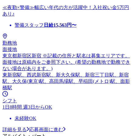
≪夜勤×警備≫幅広い年代の方が活躍中！入社祝い金5万円
あり♪
警備スタッフ
日給
15,563
円〜
勤務地
面接地
東京都新宿区新宿 ※記載の住所と駅名は募集エリアです。
面接地は原稿内をご参照下さい。(希望の勤務地で勤務でき
ない場合があります。)
東新宿駅、西武新宿駅、新大久保駅、新宿三丁目駅、新宿
駅、大久保(東京)駅、高田馬場駅、早稲田(メトロ)駅、面影
橋駅
シフト
1日8時間 週3日からOK
未経験OK
詳細を見る
応募画面に進む
アルバイト・パート