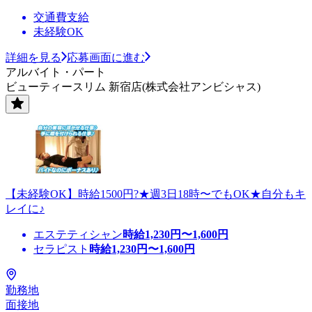
交通費支給
未経験OK
詳細を見る
応募画面に進む
アルバイト・パート
ビューティースリム 新宿店(株式会社アンビシャス)
【未経験OK】時給1500円?★週3日18時〜でもOK★自分もキ
レイに♪
エステティシャン
時給
1,230
円〜
1,600
円
セラピスト
時給
1,230
円〜
1,600
円
勤務地
面接地