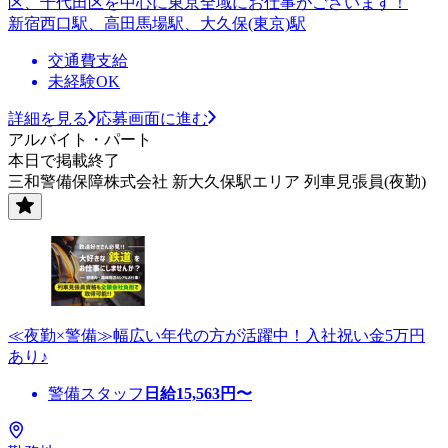
区、千代田区を中心に東京全域にお仕事がございます！
新宿西口駅、高田馬場駅、大久保(東京)駅
交通費支給
未経験OK
詳細を見る
応募画面に進む
アルバイト・パート
本日で掲載終了
三和警備保障株式会社 新大久保駅エリア 列車見張員(夜勤)
≪夜勤×警備≫幅広い年代の方が活躍中！入社祝い金5万円
あり♪
警備スタッフ
日給
15,563
円〜