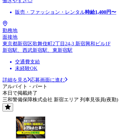
働きやすさ◎
販売・ファッション・レンタル
時給
1,400
円〜
勤務地
面接地
東京都新宿区歌舞伎町2丁目24-3 新宿興和ビル1F
新宿駅、西武新宿駅、東新宿駅
交通費支給
未経験OK
詳細を見る
応募画面に進む
アルバイト・パート
本日で掲載終了
三和警備保障株式会社 新宿エリア 列車見張員(夜勤)