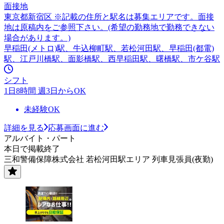
面接地
東京都新宿区 ※記載の住所と駅名は募集エリアです。面接
地は原稿内をご参照下さい。(希望の勤務地で勤務できない
場合があります。)
早稲田(メトロ)駅、牛込柳町駅、若松河田駅、早稲田(都電)
駅、江戸川橋駅、面影橋駅、西早稲田駅、曙橋駅、市ケ谷駅
シフト
1日8時間 週3日からOK
未経験OK
詳細を見る
応募画面に進む
アルバイト・パート
本日で掲載終了
三和警備保障株式会社 若松河田駅エリア 列車見張員(夜勤)