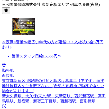
三和警備保障株式会社 東新宿駅エリア 列車見張員(夜勤)
≪夜勤×警備≫幅広い年代の方が活躍中！入社祝い金5万円
あり♪
警備スタッフ
日給
15,563
円〜
勤務地
面接地
東京都新宿区 ※記載の住所と駅名は募集エリアです。面接
地は原稿内をご参照下さい。(希望の勤務地で勤務できない
場合があります。)
新大久保駅、大久保(東京)駅、東新宿駅、西武新宿駅、高田
馬場駅、新宿駅、新宿三丁目駅、西新宿駅、面影橋駅