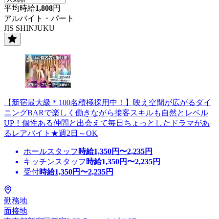
平均時給
1,808
円
アルバイト・パート
JIS SHINJUKU
【新宿最大級＊100名積極採用中！】映え空間が広がるダイ
ニングBARで楽しく働きながら接客スキルも自然とレベル
UP！個性ある仲間と出会えて毎日ちょっとしたドラマがあ
るレアバイト★週2日～OK
ホールスタッフ
時給
1,350
円〜
2,235
円
キッチンスタッフ
時給
1,350
円〜
2,235
円
受付
時給
1,350
円〜
2,235
円
勤務地
面接地