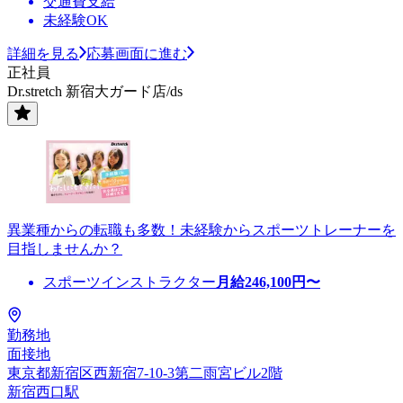
交通費支給
未経験OK
詳細を見る
応募画面に進む
正社員
Dr.stretch 新宿大ガード店/ds
異業種からの転職も多数！未経験からスポーツトレーナーを
目指しませんか？
スポーツインストラクター
月給
246,100
円〜
勤務地
面接地
東京都新宿区西新宿7-10-3第二雨宮ビル2階
新宿西口駅