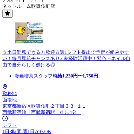
ネットルーム歌舞伎町店
☆土日勤務できる方歓迎☆週1シフト提出で予定が組みやす
い！毎月昇給チャンスあり♪ 未経験活躍中！髪色・ネイル自
由で自分らしく働ける◎
漫画喫茶スタッフ
時給
1,230
円〜
1,750
円
勤務地
面接地
東京都新宿区歌舞伎町２丁目３３−１１
西武新宿線「西武新宿駅」徒歩4分！
シフト
1日3時間 週1日からOK