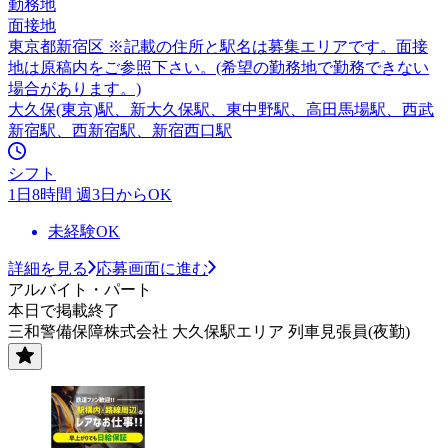
勤務地
面接地
東京都新宿区 ※記載の住所と駅名は募集エリアです。面接
地は原稿内をご参照下さい。(希望の勤務地で勤務できない
場合があります。)
大久保(東京)駅、新大久保駅、東中野駅、高田馬場駅、西武
新宿駅、西新宿駅、新宿西口駅
シフト
1日8時間 週3日からOK
未経験OK
詳細を見る
応募画面に進む
アルバイト・パート
本日で掲載終了
三和警備保障株式会社 大久保駅エリア 列車見張員(夜勤)