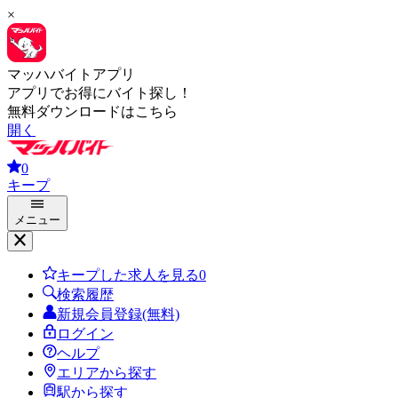
×
マッハバイトアプリ
アプリでお得にバイト探し！
無料ダウンロードはこちら
開く
0
キープ
メニュー
キープした求人を見る
0
検索履歴
新規会員登録(無料)
ログイン
ヘルプ
エリアから探す
駅から探す