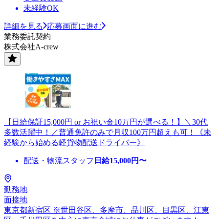
未経験OK
詳細を見る
応募画面に進む
業務委託契約
株式会社A-crew
【日給保証15,000円 or お祝い金10万円が選べる！】＼30代
多数活躍中！／普通免許のみで月収100万円超えも可！《未
経験から始める軽貨物配送ドライバー》
配送・物流スタッフ
日給
15,000
円〜
勤務地
面接地
東京都新宿区 ※世田谷区、多摩市、品川区、目黒区、江東