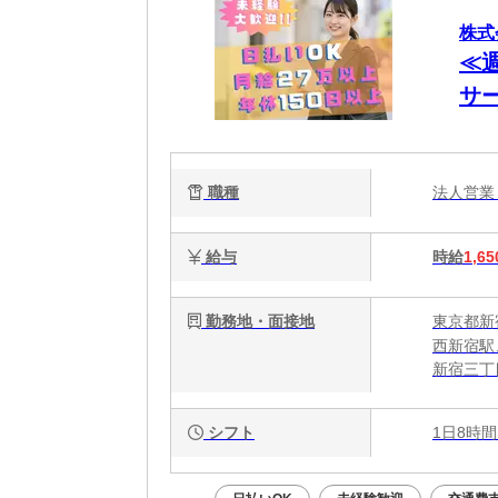
株式会
≪週
サー
ィ
職種
法人営
給与
時給
1,65
勤務地・面接地
東京都新宿
西新宿駅
新宿三丁
シフト
1日8時間