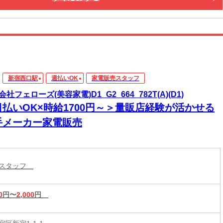
新宿西口駅
週払いOK
家電販売スタッフ
社フェローズ(美容家電)D1_G2_664_782T(A)(D1)
日払いOK×時給1700円～＞量販店経験が活かせる
手メーカー家電販売
売スタッフ
0
円〜
2,000
円