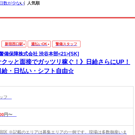
日数が少ない
人気順
新宿西口駅
週払いOK
警備スタッフ
警備保障株式会社 渋谷本部<21>[SK]
サクッと面接でガッツリ稼ぐ！》日給さらにUP！
日給・日払い・シフト自由☆
タッフ
00
円〜
宿区 ※記載のエリアは募集エリアの一例です。現場は多数御座いま