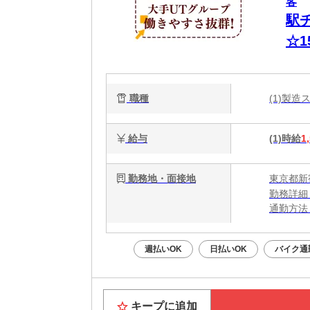
客
駅
☆
職種
(1)製
給与
(1)時給
1
勤務地・面接地
東京都新
勤務詳細
通勤方法
最寄り駅
週払いOK
日払いOK
バイク通
キープに追加