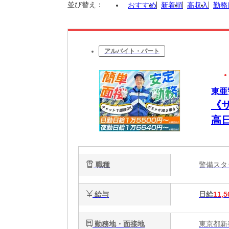
並び替え：
おすすめ
新着順
高収入
勤務
アルバイト・パート
東亜
《
高
職種
警備ス
給与
日給
11,5
勤務地・面接地
東京都新