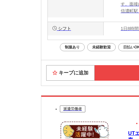
す。面接
信濃町駅
シフト
1日8時間
制服あり
未経験歓迎
日払いO
キープに追加
派遣労働者
UT