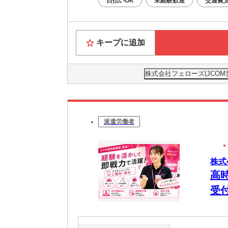
日払いOK
未経験歓迎
交通費
キープに追加
株式会社フェローズ(JCOM営業
派遣労働者
株式会
高
受