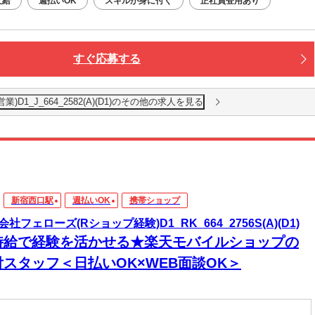
支給
週払いOK
スキルが身に付く
正社員登用あり
すぐ応募する
)D1_J_664_2582(A)(D1)のその他の求人を見る
新宿西口駅
週払いOK
携帯ショップ
社フェローズ(Rショップ経験)D1_RK_664_2756S(A)(D1)
時給で経験を活かせる★楽天モバイルショップの
付スタッフ＜日払いOK×WEB面談OK＞