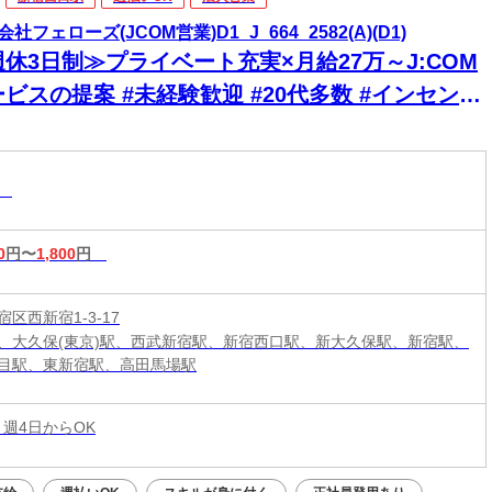
社フェローズ(JCOM営業)D1_J_664_2582(A)(D1)
休3日制≫プライベート充実×月給27万～J:COM
ビスの提案 #未経験歓迎 #20代多数 #インセンテ
ブ有
業
0
円〜
1,800
円
区西新宿1-3-17
、大久保(東京)駅、西武新宿駅、新宿西口駅、新大久保駅、新宿駅、
目駅、東新宿駅、高田馬場駅
 週4日からOK