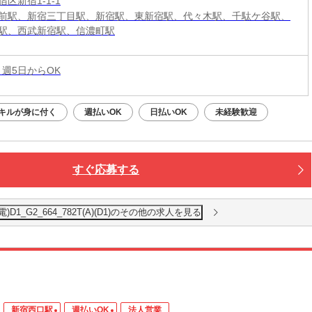
区新宿1-1-1
前駅、新宿三丁目駅、新宿駅、東新宿駅、代々木駅、千駄ケ谷駅、
駅、西武新宿駅、信濃町駅
 週5日からOK
キルが身に付く
週払いOK
日払いOK
未経験歓迎
すぐ応募する
1_G2_664_782T(A)(D1)のその他の求人を見る
新宿西口駅
週払いOK
法人営業