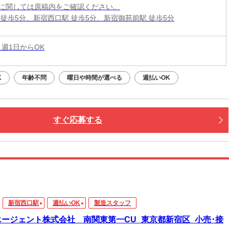
に関しては原稿内をご確認ください。
 徒歩5分、新宿西口駅 徒歩5分、新宿御苑前駅 徒歩5分
 週1日からOK
K
年齢不問
曜日や時間が選べる
週払いOK
すぐ応募する
新宿西口駅
週払いOK
製造スタッフ
エージェント株式会社 南関東第一CU_東京都新宿区_小売･接