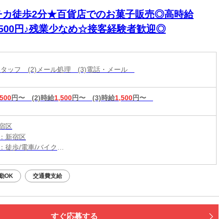
チカ徒歩2分★百貨店でのお菓子販売◎高時給
1500円♪残業少なめ☆接客経験者歓迎◎
造スタッフ (2)メール処理 (3)電話・メール
,500
円〜
(2)時給
1,500
円〜
(3)時給
1,500
円〜
宿区
：新宿区
：徒歩/電車/バイク
：新宿三丁目駅から徒歩2分
勤OK
交通費支給
すぐ応募する