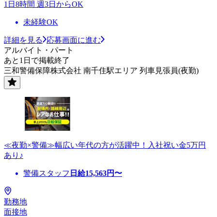
1日8時間 週3日からOK
未経験OK
詳細を見る
応募画面に進む
アルバイト・パート
あと1日で掲載終了
三和警備保障株式会社 南千住駅エリア 列車見張員(夜勤)
≪夜勤×警備≫幅広い年代の方が活躍中！入社祝い金5万円
あり♪
警備スタッフ
日給
15,563
円〜
勤務地
面接地