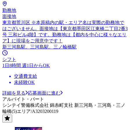
勤務地
面接地
東京都荒川区 ※本原稿内の駅・エリア名は実際の勤務地で
はございません。面接地は【東京都墨田区江東橋二丁目2番3
号 三和ビル4階】です。勤務地は【都内を中心に様々なエリ
ア】に現場をご用意中です！
新三河島駅、三河島駅、三ノ輪橋駅
シフト
1日8時間 週1日からOK
交通費支給
未経験OK
詳細を見る
応募画面に進む
アルバイト・パート
シンテイ警備株式会社 錦糸町支社 新三河島・三河島・三ノ
輪橋(5)エリア/A3203200119