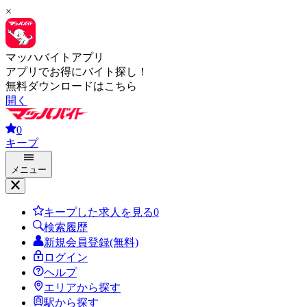
×
マッハバイトアプリ
アプリでお得にバイト探し！
無料ダウンロードはこちら
開く
0
キープ
メニュー
キープした求人を見る
0
検索履歴
新規会員登録(無料)
ログイン
ヘルプ
エリアから探す
駅から探す