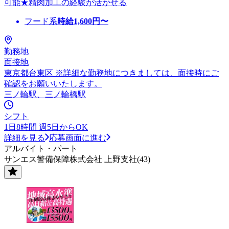
可能★精肉加工の経験が活かせる
フード系
時給
1,600
円〜
勤務地
面接地
東京都台東区 ※詳細な勤務地につきましては、面接時にご
確認をお願いいたします。
三ノ輪駅、三ノ輪橋駅
シフト
1日8時間 週5日からOK
詳細を見る
応募画面に進む
アルバイト・パート
サンエス警備保障株式会社 上野支社(43)