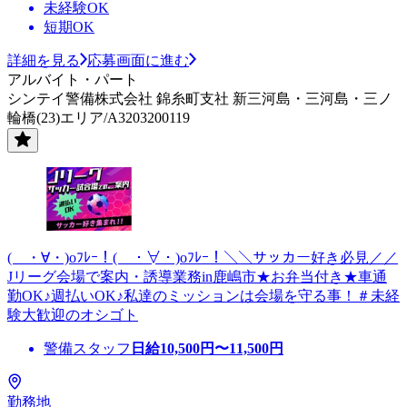
未経験OK
短期OK
詳細を見る
応募画面に進む
アルバイト・パート
シンテイ警備株式会社 錦糸町支社 新三河島・三河島・三ノ
輪橋(23)エリア/A3203200119
( ・∀・)oﾌﾚｰ！( ・∀・)oﾌﾚｰ！＼＼サッカー好き必見／／
Jリーグ会場で案内・誘導業務in鹿嶋市★お弁当付き★車通
勤OK♪週払いOK♪私達のミッションは会場を守る事！＃未経
験大歓迎のオシゴト
警備スタッフ
日給
10,500
円〜
11,500
円
勤務地