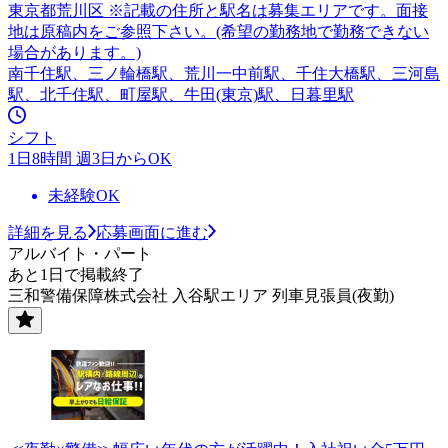
東京都荒川区 ※記載の住所と駅名は募集エリアです。面接
地は原稿内をご参照下さい。(希望の勤務地で勤務できない
場合があります。)
南千住駅、三ノ輪橋駅、荒川一中前駅、千住大橋駅、三河島
駅、北千住駅、町屋駅、牛田(東京)駅、日暮里駅
シフト
1日8時間 週3日からOK
未経験OK
詳細を見る
応募画面に進む
アルバイト・パート
あと1日で掲載終了
三和警備保障株式会社 入谷駅エリア 列車見張員(夜勤)