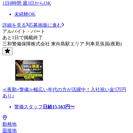
1日8時間 週3日からOK
未経験OK
詳細を見る
応募画面に進む
アルバイト・パート
あと1日で掲載終了
三和警備保障株式会社 東向島駅エリア 列車見張員(夜勤)
≪夜勤×警備≫幅広い年代の方が活躍中！入社祝い金5万円
あり♪
警備スタッフ
日給
15,563
円〜
勤務地
面接地