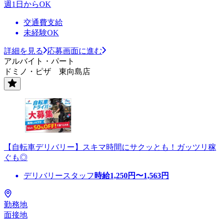
週1日からOK
交通費支給
未経験OK
詳細を見る
応募画面に進む
アルバイト・パート
ドミノ・ピザ 東向島店
【自転車デリバリー】スキマ時間にサクッとも！ガッツリ稼
ぐも◎
デリバリースタッフ
時給
1,250
円〜
1,563
円
勤務地
面接地