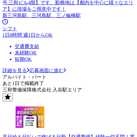
号 三和ビル4階】です。勤務地は【都内を中心に様々なエリ
ア】に現場をご用意中です！
新三河島駅、三河島駅、三ノ輪橋駅
シフト
1日8時間 週1日からOK
交通費支給
未経験OK
短期OK
詳細を見る
応募画面に進む
アルバイト・パート
あと1日で掲載終了
三和警備保障株式会社 入谷駅エリア
高日給＆日払いで稼げる日勤【交通警備】経験一切不問！電