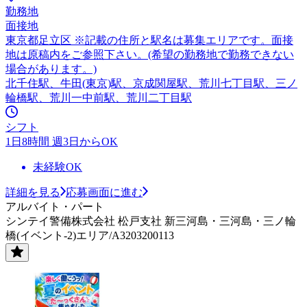
勤務地
面接地
東京都足立区 ※記載の住所と駅名は募集エリアです。面接
地は原稿内をご参照下さい。(希望の勤務地で勤務できない
場合があります。)
北千住駅、牛田(東京)駅、京成関屋駅、荒川七丁目駅、三ノ
輪橋駅、荒川一中前駅、荒川二丁目駅
シフト
1日8時間 週3日からOK
未経験OK
詳細を見る
応募画面に進む
アルバイト・パート
シンテイ警備株式会社 松戸支社 新三河島・三河島・三ノ輪
橋(イベント-2)エリア/A3203200113