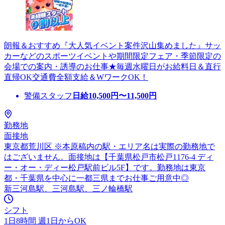
朗報＆おすすめ『大人気イベント案件沢山集めました』サッ
カーなどのスポーツイベントや期間限定フェア・季節限定の
会場での案内・誘導のお仕事★毎週水曜日がお給料日＆直行
直帰OK交通費全額支給＆WワークOK！
警備スタッフ
日給
10,500
円〜
11,500
円
勤務地
面接地
東京都荒川区 ※本原稿内の駅・エリア名は実際の勤務地で
はございません。面接地は【千葉県松戸市松戸1176-4 ディ
ー・オー・ディー松戸駅前ビル5F】です。勤務地は東京
都・千葉県を中心に一都三県までお仕事ご用意中◎
新三河島駅、三河島駅、三ノ輪橋駅
シフト
1日8時間 週1日からOK