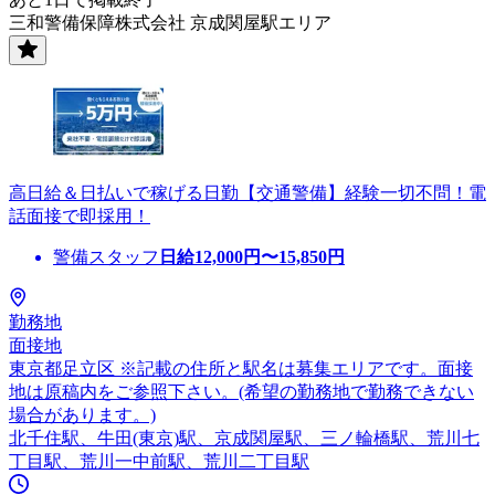
三和警備保障株式会社 京成関屋駅エリア
高日給＆日払いで稼げる日勤【交通警備】経験一切不問！電
話面接で即採用！
警備スタッフ
日給
12,000
円〜
15,850
円
勤務地
面接地
東京都足立区 ※記載の住所と駅名は募集エリアです。面接
地は原稿内をご参照下さい。(希望の勤務地で勤務できない
場合があります。)
北千住駅、牛田(東京)駅、京成関屋駅、三ノ輪橋駅、荒川七
丁目駅、荒川一中前駅、荒川二丁目駅