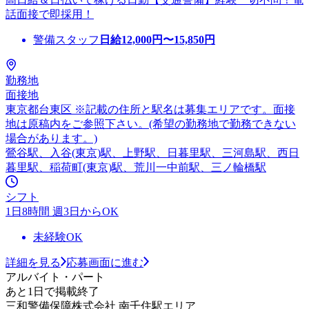
話面接で即採用！
警備スタッフ
日給
12,000
円〜
15,850
円
勤務地
面接地
東京都台東区 ※記載の住所と駅名は募集エリアです。面接
地は原稿内をご参照下さい。(希望の勤務地で勤務できない
場合があります。)
鶯谷駅、入谷(東京)駅、上野駅、日暮里駅、三河島駅、西日
暮里駅、稲荷町(東京)駅、荒川一中前駅、三ノ輪橋駅
シフト
1日8時間 週3日からOK
未経験OK
詳細を見る
応募画面に進む
アルバイト・パート
あと1日で掲載終了
三和警備保障株式会社 南千住駅エリア