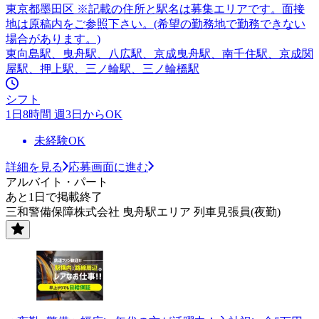
東京都墨田区 ※記載の住所と駅名は募集エリアです。面接
地は原稿内をご参照下さい。(希望の勤務地で勤務できない
場合があります。)
東向島駅、曳舟駅、八広駅、京成曳舟駅、南千住駅、京成関
屋駅、押上駅、三ノ輪駅、三ノ輪橋駅
シフト
1日8時間 週3日からOK
未経験OK
詳細を見る
応募画面に進む
アルバイト・パート
あと1日で掲載終了
三和警備保障株式会社 曳舟駅エリア 列車見張員(夜勤)