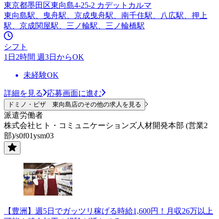
東京都墨田区東向島4-25-2 カデットカルマ
東向島駅、曳舟駅、京成曳舟駅、南千住駅、八広駅、押上
駅、京成関屋駅、三ノ輪駅、三ノ輪橋駅
シフト
1日2時間 週3日からOK
未経験OK
詳細を見る
応募画面に進む
ドミノ・ピザ 東向島店のその他の求人を見る
派遣労働者
株式会社ヒト・コミュニケーションズ人材開発本部 (営業2
部)/s0f01ysm03
【豊洲】週5日でガッツリ稼げる時給1,600円！月収26万以上