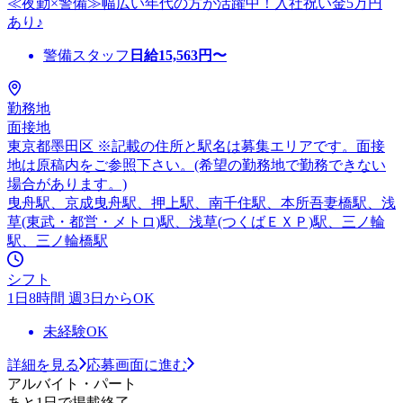
≪夜勤×警備≫幅広い年代の方が活躍中！入社祝い金5万円
あり♪
警備スタッフ
日給
15,563
円〜
勤務地
面接地
東京都墨田区 ※記載の住所と駅名は募集エリアです。面接
地は原稿内をご参照下さい。(希望の勤務地で勤務できない
場合があります。)
曳舟駅、京成曳舟駅、押上駅、南千住駅、本所吾妻橋駅、浅
草(東武・都営・メトロ)駅、浅草(つくばＥＸＰ)駅、三ノ輪
駅、三ノ輪橋駅
シフト
1日8時間 週3日からOK
未経験OK
詳細を見る
応募画面に進む
アルバイト・パート
あと1日で掲載終了