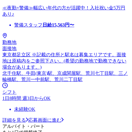
≪夜勤×警備≫幅広い年代の方が活躍中！入社祝い金5万円
あり♪
警備スタッフ
日給
15,563
円〜
勤務地
面接地
東京都足立区 ※記載の住所と駅名は募集エリアです。面接
地は原稿内をご参照下さい。(希望の勤務地で勤務できない
場合があります。)
北千住駅、牛田(東京)駅、京成関屋駅、荒川七丁目駅、三ノ
輪橋駅、荒川一中前駅、荒川二丁目駅
シフト
1日8時間 週3日からOK
未経験OK
詳細を見る
応募画面に進む
アルバイト・パート