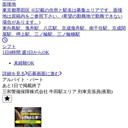
面接地
東京都墨田区 ※記載の住所と駅名は募集エリアです。面接
地は原稿内をご参照下さい。(希望の勤務地で勤務できない
場合があります。)
東向島駅、曳舟駅、八広駅、京成曳舟駅、南千住駅、京成関
屋駅、押上駅、三ノ輪駅、三ノ輪橋駅
シフト
1日8時間 週3日からOK
未経験OK
詳細を見る
応募画面に進む
アルバイト・パート
あと1日で掲載終了
三和警備保障株式会社 牛田駅エリア 列車見張員(夜勤)