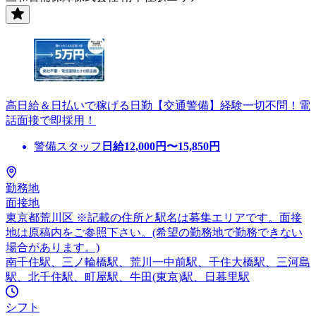
高日給＆日払いで稼げる日勤【交通警備】経験一切不問！電
話面接で即採用！
警備スタッフ
日給
12,000
円〜
15,850
円
勤務地
面接地
東京都荒川区 ※記載の住所と駅名は募集エリアです。面接
地は原稿内をご参照下さい。(希望の勤務地で勤務できない
場合があります。)
南千住駅、三ノ輪橋駅、荒川一中前駅、千住大橋駅、三河島
駅、北千住駅、町屋駅、牛田(東京)駅、日暮里駅
シフト