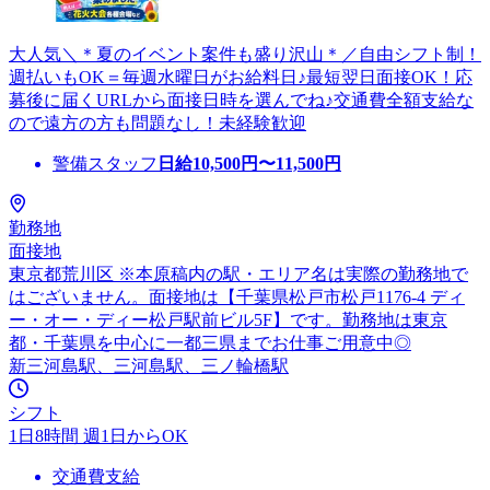
大人気＼＊夏のイベント案件も盛り沢山＊／自由シフト制！
週払いもOK＝毎週水曜日がお給料日♪最短翌日面接OK！応
募後に届くURLから面接日時を選んでね♪交通費全額支給な
ので遠方の方も問題なし！未経験歓迎
警備スタッフ
日給
10,500
円〜
11,500
円
勤務地
面接地
東京都荒川区 ※本原稿内の駅・エリア名は実際の勤務地で
はございません。面接地は【千葉県松戸市松戸1176-4 ディ
ー・オー・ディー松戸駅前ビル5F】です。勤務地は東京
都・千葉県を中心に一都三県までお仕事ご用意中◎
新三河島駅、三河島駅、三ノ輪橋駅
シフト
1日8時間 週1日からOK
交通費支給