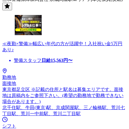
≪夜勤×警備≫幅広い年代の方が活躍中！入社祝い金5万円
あり♪
警備スタッフ
日給
15,563
円〜
勤務地
面接地
東京都足立区 ※記載の住所と駅名は募集エリアです。面接
地は原稿内をご参照下さい。(希望の勤務地で勤務できない
場合があります。)
北千住駅、牛田(東京)駅、京成関屋駅、三ノ輪橋駅、荒川七
丁目駅、荒川一中前駅、荒川二丁目駅
シフト