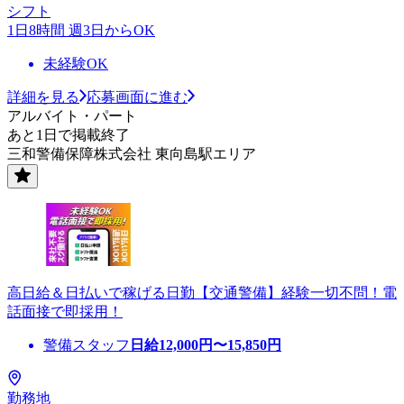
シフト
1日8時間 週3日からOK
未経験OK
詳細を見る
応募画面に進む
アルバイト・パート
あと1日で掲載終了
三和警備保障株式会社 東向島駅エリア
高日給＆日払いで稼げる日勤【交通警備】経験一切不問！電
話面接で即採用！
警備スタッフ
日給
12,000
円〜
15,850
円
勤務地