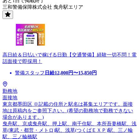
あと1日で掲載終了
三和警備保障株式会社 曳舟駅エリア
高日給＆日払いで稼げる日勤【交通警備】経験一切不問！電
話面接で即採用！
警備スタッフ
日給
12,000
円〜
15,850
円
勤務地
面接地
東京都墨田区 ※記載の住所と駅名は募集エリアです。面接
地は原稿内をご参照下さい。(希望の勤務地で勤務できない
場合があります。)
曳舟駅、京成曳舟駅、押上駅、南千住駅、本所吾妻橋駅、浅
草(東武・都営・メトロ)駅、浅草(つくばＥＸＰ)駅、三ノ輪
駅、三ノ輪橋駅