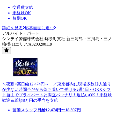
交通費支給
未経験OK
短期OK
詳細を見る
応募画面に進む
アルバイト・パート
シンテイ警備株式会社 錦糸町支社 新三河島・三河島・三ノ
輪橋(1)エリア/A3203200119
＼夜勤×高日給12,474円～！／東京都内に現場多数◎人通り
が少ない時間帯だから落ち着いて働ける♪週1日～OK&シフ
ト自由でプライベートと両立バッチリ！週払いOK！未経験
歓迎＆総額8万円の手当を支給！
警備スタッフ
日給
12,474
円〜
18,397
円