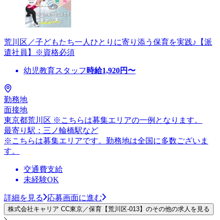
荒川区／子どもたち一人ひとりに寄り添う保育を実践♪【派
遣社員】※資格必須
幼児教育スタッフ
時給
1,920
円〜
勤務地
面接地
東京都荒川区 ※こちらは募集エリアの一例となります。
最寄り駅：三ノ輪橋駅など
※こちらは募集エリアです。勤務地は全国に多数ございま
す。
交通費支給
未経験OK
詳細を見る
応募画面に進む
株式会社キャリア CC東京／保育【荒川区-013】のその他の求人を見る