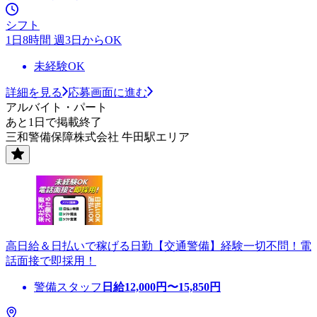
シフト
1日8時間 週3日からOK
未経験OK
詳細を見る
応募画面に進む
アルバイト・パート
あと1日で掲載終了
三和警備保障株式会社 牛田駅エリア
高日給＆日払いで稼げる日勤【交通警備】経験一切不問！電
話面接で即採用！
警備スタッフ
日給
12,000
円〜
15,850
円