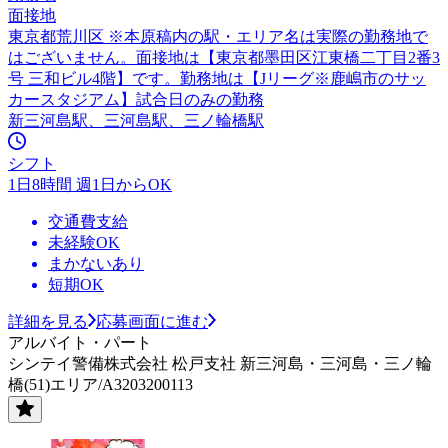
面接地
東京都荒川区 ※本原稿内の駅・エリア名は実際の勤務地で
はございません。面接地は【東京都墨田区江東橋二丁目2番3
号 三和ビル4階】です。勤務地は【Jリーグ※鹿嶋市のサッ
カースタジアム】試合日のみの勤務
新三河島駅、三河島駅、三ノ輪橋駅
シフト
1日8時間 週1日からOK
交通費支給
未経験OK
まかないあり
短期OK
詳細を見る
応募画面に進む
アルバイト・パート
シンテイ警備株式会社 松戸支社 新三河島・三河島・三ノ輪
橋(51)エリア/A3203200113