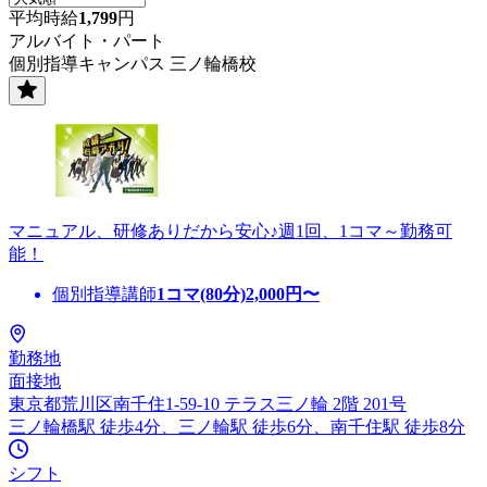
平均時給
1,799
円
アルバイト・パート
個別指導キャンパス 三ノ輪橋校
マニュアル、研修ありだから安心♪週1回、1コマ～勤務可
能！
個別指導講師
1コマ(80分)
2,000
円〜
勤務地
面接地
東京都荒川区南千住1-59-10 テラス三ノ輪 2階 201号
三ノ輪橋駅 徒歩4分、三ノ輪駅 徒歩6分、南千住駅 徒歩8分
シフト