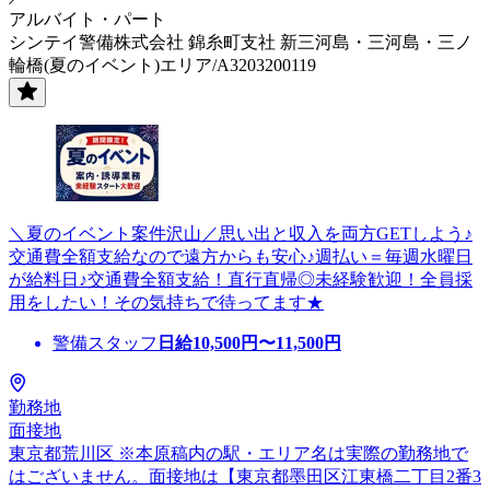
アルバイト・パート
シンテイ警備株式会社 錦糸町支社 新三河島・三河島・三ノ
輪橋(夏のイベント)エリア/A3203200119
＼夏のイベント案件沢山／思い出と収入を両方GETしよう♪
交通費全額支給なので遠方からも安心♪週払い＝毎週水曜日
が給料日♪交通費全額支給！直行直帰◎未経験歓迎！全員採
用をしたい！その気持ちで待ってます★
警備スタッフ
日給
10,500
円〜
11,500
円
勤務地
面接地
東京都荒川区 ※本原稿内の駅・エリア名は実際の勤務地で
はございません。面接地は【東京都墨田区江東橋二丁目2番3