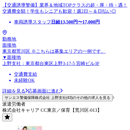
【交通誘導警備】業界＆地域TOPクラスの超・厚・待・遇！
交通費全額！学生もシニアも歓迎！週2日～＆日払い◎
車両誘導スタッフ
日給
13,500
円〜
17,000
円
勤務地
面接地
東京都荒川区 ※こちらは募集エリアの一例です。
▼面接地
上野支社：東京都台東区上野3-17-5 宮崎ビル3F
交通費支給
未経験OK
詳細を見る
応募画面に進む
サンエス警備保障株式会社 上野支社(43)のその他の求人を見る
派遣労働者
株式会社キャリア CC東京／保育【荒川区-013】