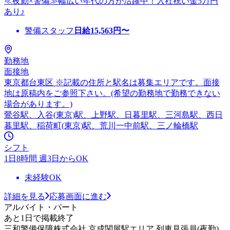
≪夜勤×警備≫幅広い年代の方が活躍中！入社祝い金5万円
あり♪
警備スタッフ
日給
15,563
円〜
勤務地
面接地
東京都台東区 ※記載の住所と駅名は募集エリアです。面接
地は原稿内をご参照下さい。(希望の勤務地で勤務できない
場合があります。)
鶯谷駅、入谷(東京)駅、上野駅、日暮里駅、三河島駅、西日
暮里駅、稲荷町(東京)駅、荒川一中前駅、三ノ輪橋駅
シフト
1日8時間 週3日からOK
未経験OK
詳細を見る
応募画面に進む
アルバイト・パート
あと1日で掲載終了
三和警備保障株式会社 京成関屋駅エリア 列車見張員(夜勤)