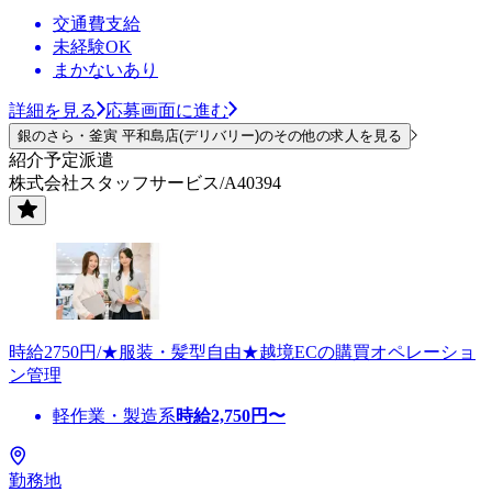
交通費支給
未経験OK
まかないあり
詳細を見る
応募画面に進む
銀のさら・釜寅 平和島店(デリバリー)のその他の求人を見る
紹介予定派遣
株式会社スタッフサービス/A40394
時給2750円/★服装・髪型自由★越境ECの購買オペレーショ
ン管理
軽作業・製造系
時給
2,750
円〜
勤務地