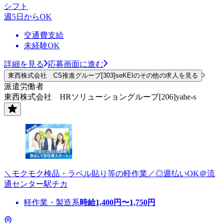
シフト
週5日からOK
交通費支給
未経験OK
詳細を見る
応募画面に進む
東西株式会社 CS推進グループ[303]seKEIのその他の求人を見る
派遣労働者
東西株式会社 HRソリューショングループ[206]yahe-s
＼モクモク検品・ラベル貼り等の軽作業／◎週払いOK＠流
通センター駅チカ
軽作業・製造系
時給
1,400
円〜
1,750
円