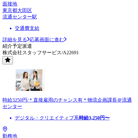
面接地
東京都大田区
流通センター駅
交通費支給
詳細を見る
応募画面に進む
紹介予定派遣
株式会社スタッフサービス/A22691
時給3250円/＊直接雇用のチャンス有＊物流企画課長＠流通
センター
デジタル・クリエイティブ系
時給
3,250
円〜
勤務地