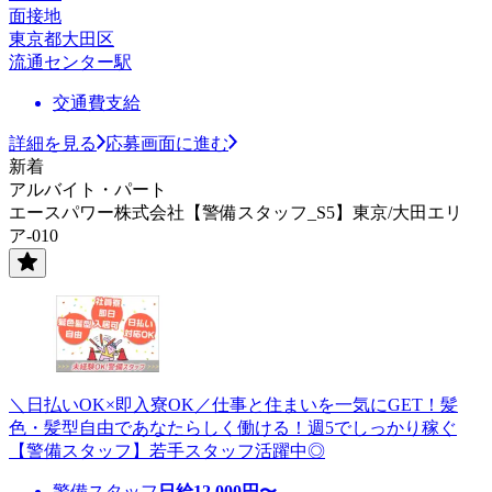
面接地
東京都大田区
流通センター駅
交通費支給
詳細を見る
応募画面に進む
新着
アルバイト・パート
エースパワー株式会社【警備スタッフ_S5】東京/大田エリ
ア-010
＼日払いOK×即入寮OK／仕事と住まいを一気にGET！髪
色・髪型自由であなたらしく働ける！週5でしっかり稼ぐ
【警備スタッフ】若手スタッフ活躍中◎
警備スタッフ
日給
12,000
円〜