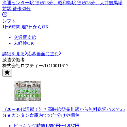
流通センター駅 徒歩23分、昭和島駅 徒歩28分、大井競馬場
前駅 徒歩30分
シフト
1日6時間 週3日からOK
交通費支給
未経験OK
詳細を見る
応募画面に進む
派遣労働者
株式会社ロフティー/TO10011617
《20～40代活躍！》＊高時給◎品川駅から無料送迎バスで25
分★カンタン倉庫内での仕分けや梱包
ピッキング
時給
1,550
円〜
1,937
円