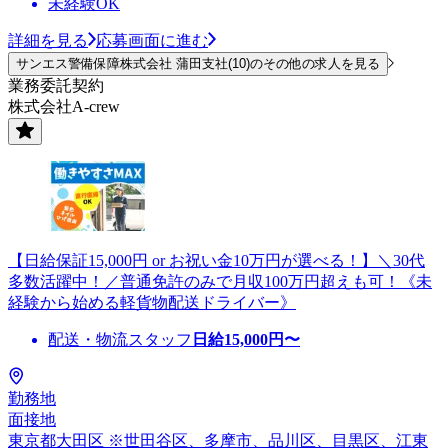
未経験OK
詳細を見る
応募画面に進む
サンエス警備保障株式会社 蒲田支社(10)のその他の求人を見る
業務委託契約
株式会社A-crew
【日給保証15,000円 or お祝い金10万円が選べる！】＼30代
多数活躍中！／普通免許のみで月収100万円超えも可！《未
経験から始める軽貨物配送ドライバー》
配送・物流スタッフ
日給
15,000
円〜
勤務地
面接地
東京都大田区 ※世田谷区、多摩市、品川区、目黒区、江東