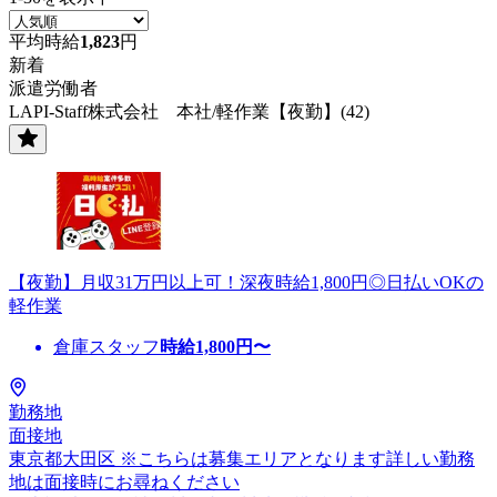
平均時給
1,823
円
新着
派遣労働者
LAPI-Staff株式会社 本社/軽作業【夜勤】(42)
【夜勤】月収31万円以上可！深夜時給1,800円◎日払いOKの
軽作業
倉庫スタッフ
時給
1,800
円〜
勤務地
面接地
東京都大田区 ※こちらは募集エリアとなります詳しい勤務
地は面接時にお尋ねください