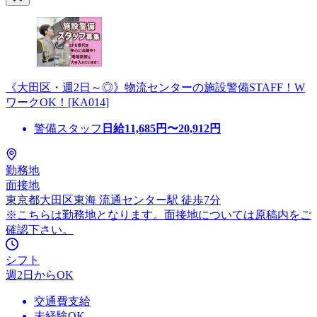
《大田区・週2日～◎》物流センターの施設警備STAFF！W
ワークOK！[KA014]
警備スタッフ
日給
11,685
円〜
20,912
円
勤務地
面接地
東京都大田区東海 流通センター駅 徒歩7分
※こちらは勤務地となります。面接地については原稿内をご
確認下さい。
シフト
週2日からOK
交通費支給
未経験OK