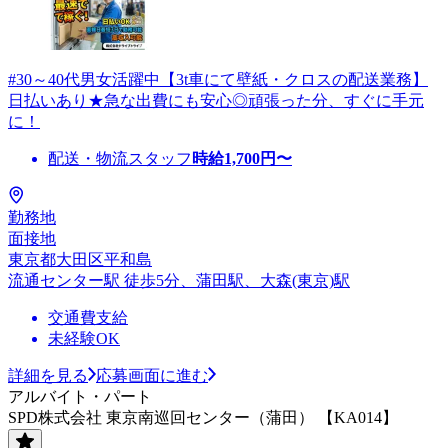
#30～40代男女活躍中【3t車にて壁紙・クロスの配送業務】
日払いあり★急な出費にも安心◎頑張った分、すぐに手元
に！
配送・物流スタッフ
時給
1,700
円〜
勤務地
面接地
東京都大田区平和島
流通センター駅 徒歩5分、蒲田駅、大森(東京)駅
交通費支給
未経験OK
詳細を見る
応募画面に進む
アルバイト・パート
SPD株式会社 東京南巡回センター（蒲田） 【KA014】