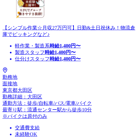
【シンプル作業☆月収27万円可】日勤&土日祝休み！物流倉
庫でピッキングなど♪
軽作業・製造系
時給
1,400
円〜
製造スタッフ
時給
1,400
円〜
仕分けスタッフ
時給
1,400
円〜
勤務地
面接地
東京都大田区
勤務詳細：大田区
通勤方法：徒歩/自転車/バス/電車/バイク
最寄り駅：流通センター駅から徒歩10分
※バイクは原付のみ
交通費支給
未経験OK