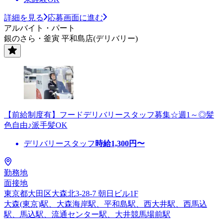
詳細を見る
応募画面に進む
アルバイト・パート
銀のさら・釜寅 平和島店(デリバリー)
【前給制度有】フードデリバリースタッフ募集☆週1～◎髪
色自由♪派手髪OK
デリバリースタッフ
時給
1,300
円〜
勤務地
面接地
東京都大田区大森北3-28-7 朝日ビル1F
大森(東京)駅、大森海岸駅、平和島駅、西大井駅、西馬込
駅、馬込駅、流通センター駅、大井競馬場前駅