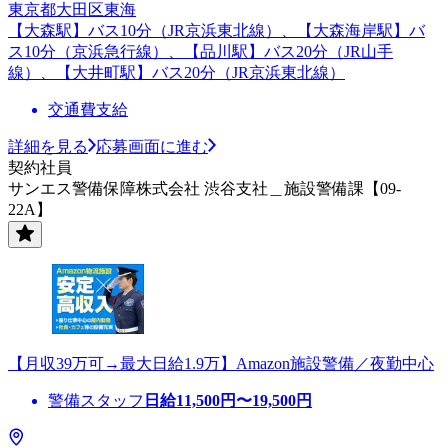
東京都大田区東海
【大森駅】バス10分（JR京浜東北線）、【大森海岸駅】バ
ス10分（京浜急行線）、【品川駅】バス20分（JR山手
線）、【大井町駅】バス20分（JR京浜東北線）
交通費支給
詳細を見る
応募画面に進む
契約社員
サンエス警備保障株式会社 渋谷支社＿施設警備課【09-
22A】
【月収39万可→最大日給1.9万】Amazon施設警備／夜勤中心
警備スタッフ
日給
11,500
円〜
19,500
円