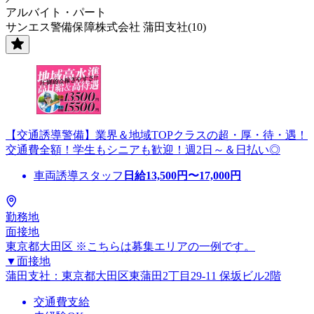
アルバイト・パート
サンエス警備保障株式会社 蒲田支社(10)
【交通誘導警備】業界＆地域TOPクラスの超・厚・待・遇！
交通費全額！学生もシニアも歓迎！週2日～＆日払い◎
車両誘導スタッフ
日給
13,500
円〜
17,000
円
勤務地
面接地
東京都大田区 ※こちらは募集エリアの一例です。
▼面接地
蒲田支社：東京都大田区東蒲田2丁目29-11 保坂ビル2階
交通費支給