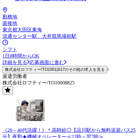
勤務地
面接地
東京都大田区東海
流通センター駅、大井競馬場前駅
シフト
1日8時間からOK
詳細を見る
応募画面に進む
株式会社ロフティー/TO10011617のその他の求人を見る
派遣労働者
株式会社ロフティー/TO10008825
《20～40代活躍！》＊高時給◎【品川駅から無料送迎バス25
分】夜勤★機械オペレーター≪22時～翌7時≫