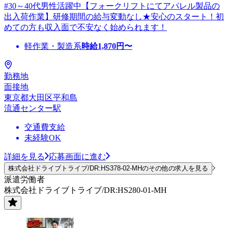
#30～40代男性活躍中【フォークリフトにてアパレル製品の
出入荷作業】研修期間の給与変動なし★安心のスタート！初
めての方も収入面で不安なく始められます！
軽作業・製造系
時給
1,870
円〜
勤務地
面接地
東京都大田区平和島
流通センター駅
交通費支給
未経験OK
詳細を見る
応募画面に進む
株式会社ドライブトライブ/DR:HS378-02-MHのその他の求人を見る
派遣労働者
株式会社ドライブトライブ/DR:HS280-01-MH