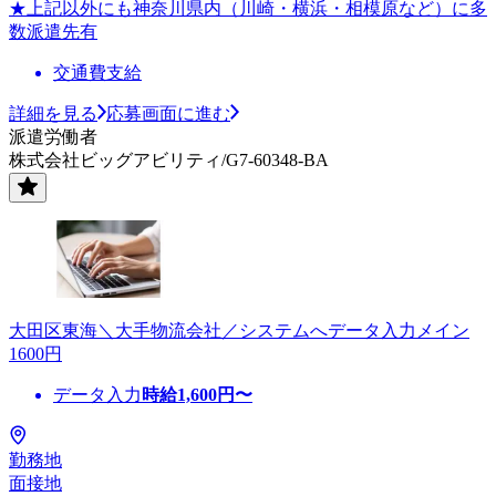
★上記以外にも神奈川県内（川崎・横浜・相模原など）に多
数派遣先有
交通費支給
詳細を見る
応募画面に進む
派遣労働者
株式会社ビッグアビリティ/G7-60348-BA
大田区東海＼大手物流会社／システムへデータ入力メイン
1600円
データ入力
時給
1,600
円〜
勤務地
面接地