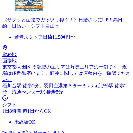
《サクッと面接でガッツリ稼ぐ！》日給さらにUP！高日
給・日払い・シフト自由☆
警備スタッフ
日給
11,500
円〜
勤務地
面接地
東京都大田区 ※記載のエリアは募集エリアの一例です。現
場は多数御座います。面接に関しては原稿内をご確認くださ
い。
石川台駅 徒歩5分、羽田空港第３ターミナル(京急)駅 徒歩5
分、流通センター駅 徒歩5分
シフト
1日8時間 週1日からOK
未経験OK
詳細を見る
応募画面に進む