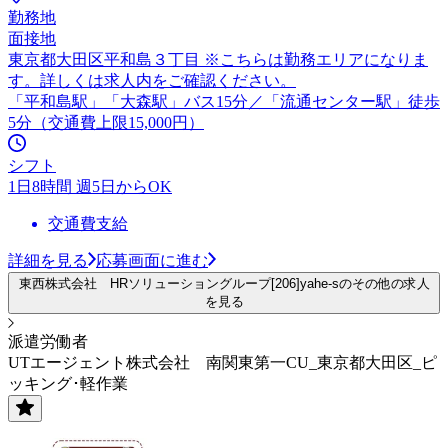
勤務地
面接地
東京都大田区平和島３丁目 ※こちらは勤務エリアになりま
す。詳しくは求人内をご確認ください。
「平和島駅」「大森駅」バス15分／「流通センター駅」徒歩
5分（交通費上限15,000円）
シフト
1日8時間 週5日からOK
交通費支給
詳細を見る
応募画面に進む
東西株式会社 HRソリューショングループ[206]yahe-sのその他の求人
を見る
派遣労働者
UTエージェント株式会社 南関東第一CU_東京都大田区_ピ
ッキング･軽作業