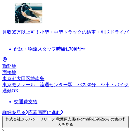
月収35万以上可！小型・中型トラックの納車・引取ドライバ
ー
配送・物流スタッフ
時給
1,700
円〜
勤務地
面接地
東京都大田区城南島
東京モノレール 流通センター駅 バス30分 ※車・バイク
通勤OK
交通費支給
詳細を見る
応募画面に進む
株式会社ジャパン・リリーフ 秋葉原支店/akdrmhR-16962のその他の求
人を見る