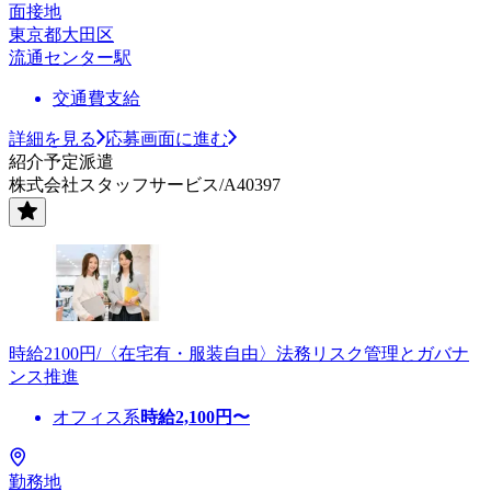
面接地
東京都大田区
流通センター駅
交通費支給
詳細を見る
応募画面に進む
紹介予定派遣
株式会社スタッフサービス/A40397
時給2100円/〈在宅有・服装自由〉法務リスク管理とガバナ
ンス推進
オフィス系
時給
2,100
円〜
勤務地