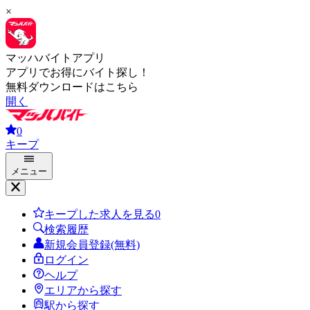
×
マッハバイトアプリ
アプリでお得にバイト探し！
無料ダウンロードはこちら
開く
0
キープ
メニュー
キープした求人を見る
0
検索履歴
新規会員登録(無料)
ログイン
ヘルプ
エリアから探す
駅から探す