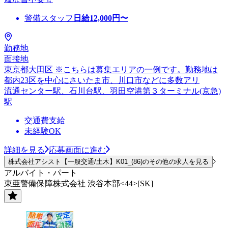
警備スタッフ
日給
12,000
円〜
勤務地
面接地
東京都大田区 ※こちらは募集エリアの一例です。勤務地は
都内23区を中心にさいたま市、川口市などに多数アリ
流通センター駅、石川台駅、羽田空港第３ターミナル(京急)
駅
交通費支給
未経験OK
詳細を見る
応募画面に進む
株式会社アシスト【一般交通/土木】K01_(86)のその他の求人を見る
アルバイト・パート
東亜警備保障株式会社 渋谷本部<44>[SK]