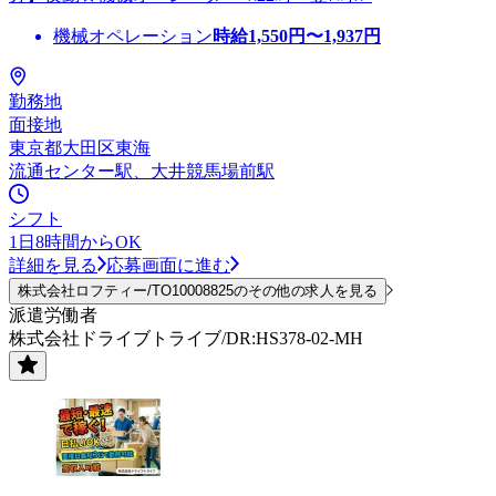
機械オペレーション
時給
1,550
円〜
1,937
円
勤務地
面接地
東京都大田区東海
流通センター駅、大井競馬場前駅
シフト
1日8時間からOK
詳細を見る
応募画面に進む
株式会社ロフティー/TO10008825のその他の求人を見る
派遣労働者
株式会社ドライブトライブ/DR:HS378-02-MH