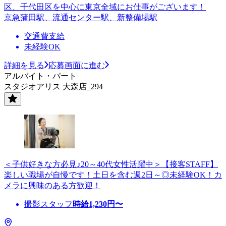
区、千代田区を中心に東京全域にお仕事がございます！
京急蒲田駅、流通センター駅、新整備場駅
交通費支給
未経験OK
詳細を見る
応募画面に進む
アルバイト・パート
スタジオアリス 大森店_294
＜子供好きな方必見♪20～40代女性活躍中＞【接客STAFF】
楽しい職場が自慢です！土日を含む週2日～◎未経験OK！カ
メラに興味のある方歓迎！
撮影スタッフ
時給
1,230
円〜