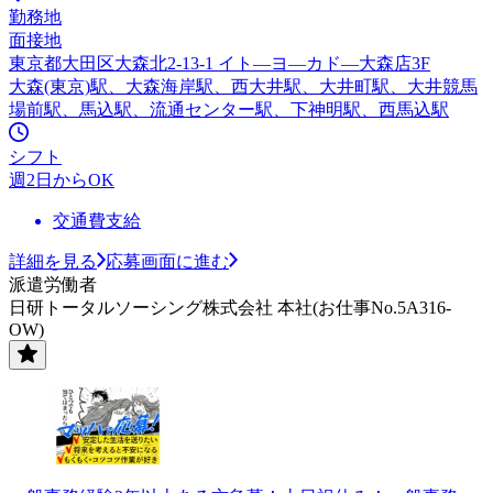
勤務地
面接地
東京都大田区大森北2-13-1 イト—ヨ—カド—大森店3F
大森(東京)駅、大森海岸駅、西大井駅、大井町駅、大井競馬
場前駅、馬込駅、流通センター駅、下神明駅、西馬込駅
シフト
週2日からOK
交通費支給
詳細を見る
応募画面に進む
派遣労働者
日研トータルソーシング株式会社 本社(お仕事No.5A316-
OW)