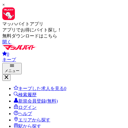
×
マッハバイトアプリ
アプリでお得にバイト探し！
無料ダウンロードはこちら
開く
0
キープ
メニュー
キープした求人を見る
0
検索履歴
新規会員登録(無料)
ログイン
ヘルプ
エリアから探す
駅から探す