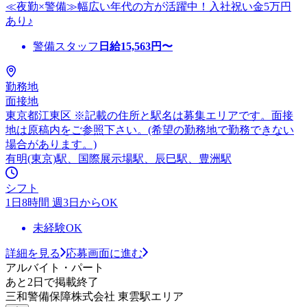
≪夜勤×警備≫幅広い年代の方が活躍中！入社祝い金5万円
あり♪
警備スタッフ
日給
15,563
円〜
勤務地
面接地
東京都江東区 ※記載の住所と駅名は募集エリアです。面接
地は原稿内をご参照下さい。(希望の勤務地で勤務できない
場合があります。)
有明(東京)駅、国際展示場駅、辰巳駅、豊洲駅
シフト
1日8時間 週3日からOK
未経験OK
詳細を見る
応募画面に進む
アルバイト・パート
あと2日で掲載終了
三和警備保障株式会社 東雲駅エリア