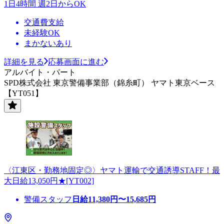
1日4時間 週2日からOK
交通費支給
未経験OK
まかないあり
詳細を見る
応募画面に進む
アルバイト・パート
SPD株式会社 東京警備事業部（錦糸町） ヤマト東京ベース
【YT051】
〈江東区・勤務地固定◎〉ヤマト運輸で交通誘導STAFF！最
大日給13,050円★[YT002]
警備スタッフ
日給
11,380
円〜
15,685
円