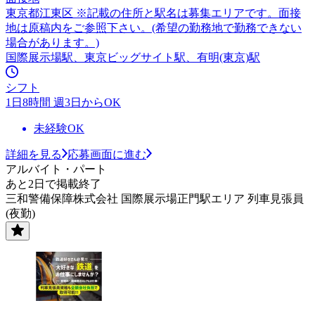
東京都江東区 ※記載の住所と駅名は募集エリアです。面接
地は原稿内をご参照下さい。(希望の勤務地で勤務できない
場合があります。)
国際展示場駅、東京ビッグサイト駅、有明(東京)駅
シフト
1日8時間 週3日からOK
未経験OK
詳細を見る
応募画面に進む
アルバイト・パート
あと2日で掲載終了
三和警備保障株式会社 国際展示場正門駅エリア 列車見張員
(夜勤)