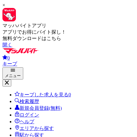
×
マッハバイトアプリ
アプリでお得にバイト探し！
無料ダウンロードはこちら
開く
0
キープ
メニュー
キープした求人を見る
0
検索履歴
新規会員登録(無料)
ログイン
ヘルプ
エリアから探す
駅から探す