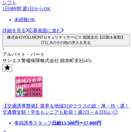
シフト
1日8時間 週1日からOK
未経験OK
詳細を見る
応募画面に進む
株式会社VOLLMONTセキュリティサービス 両国支社【日勤＆夜勤】
(71)_Aのその他の求人を見る
アルバイト・パート
サンエス警備保障株式会社 錦糸町支社(45)
【交通誘導警備】業界＆地域TOPクラスの超・厚・待・遇！
交通費全額！学生もシニアも歓迎！週2日～＆日払い◎
車両誘導スタッフ
日給
13,500
円〜
17,000
円