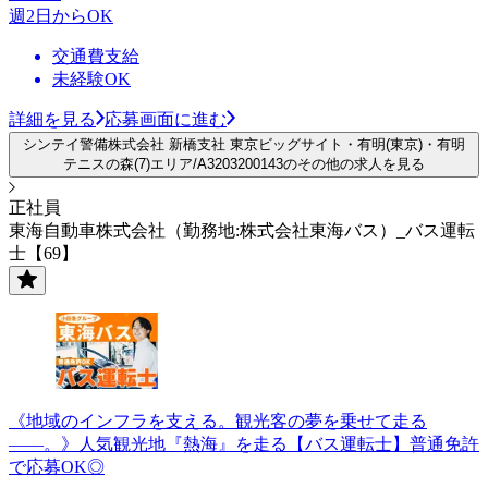
週2日からOK
交通費支給
未経験OK
詳細を見る
応募画面に進む
シンテイ警備株式会社 新橋支社 東京ビッグサイト・有明(東京)・有明
テニスの森(7)エリア/A3203200143のその他の求人を見る
正社員
東海自動車株式会社（勤務地:株式会社東海バス）_バス運転
士【69】
《地域のインフラを支える。観光客の夢を乗せて走る
――。》人気観光地『熱海』を走る【バス運転士】普通免許
で応募OK◎