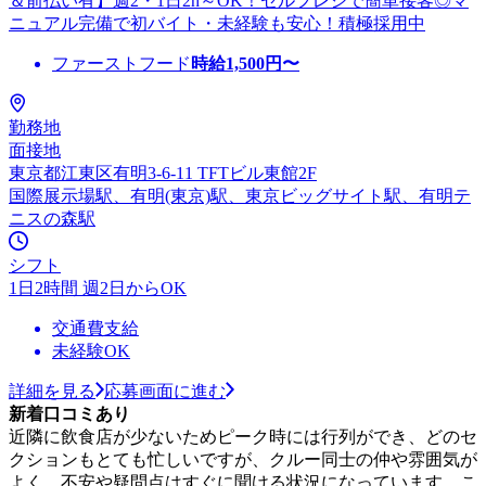
＆前払い有】週2・1日2h～OK！セルフレジで簡単接客◎マ
ニュアル完備で初バイト・未経験も安心！積極採用中
ファーストフード
時給
1,500
円〜
勤務地
面接地
東京都江東区有明3-6-11 TFTビル東館2F
国際展示場駅、有明(東京)駅、東京ビッグサイト駅、有明テ
ニスの森駅
シフト
1日2時間 週2日からOK
交通費支給
未経験OK
詳細を見る
応募画面に進む
新着口コミあり
近隣に飲食店が少ないためピーク時には行列ができ、どのセ
クションもとても忙しいですが、クルー同士の仲や雰囲気が
よく、不安や疑問点はすぐに聞ける状況になっています。こ