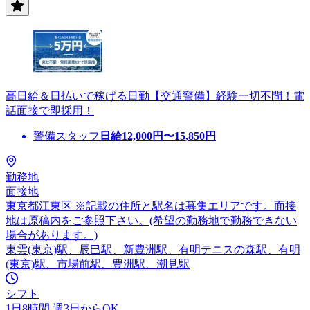
高日給＆日払いで稼げる日勤【交通警備】経験一切不問！電
話面接で即採用！
警備スタッフ
日給
12,000
円〜
15,850
円
勤務地
面接地
東京都江東区 ※記載の住所と駅名は募集エリアです。面接
地は原稿内をご参照下さい。(希望の勤務地で勤務できない
場合があります。)
東雲(東京)駅、辰巳駅、新豊洲駅、有明テニスの森駅、有明
(東京)駅、市場前駅、豊洲駅、潮見駅
シフト
1日8時間 週3日からOK