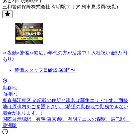
あと2日で掲載終了
三和警備保障株式会社 有明駅エリア 列車見張員(夜勤)
≪夜勤×警備≫幅広い年代の方が活躍中！入社祝い金5万円
あり♪
警備スタッフ
日給
15,563
円〜
勤務地
面接地
東京都江東区 ※記載の住所と駅名は募集エリアです。面接
地は原稿内をご参照下さい。(希望の勤務地で勤務できない
場合があります。)
国際展示場駅、有明(東京)駅、有明テニスの森駅、辰巳駅、
豊洲駅