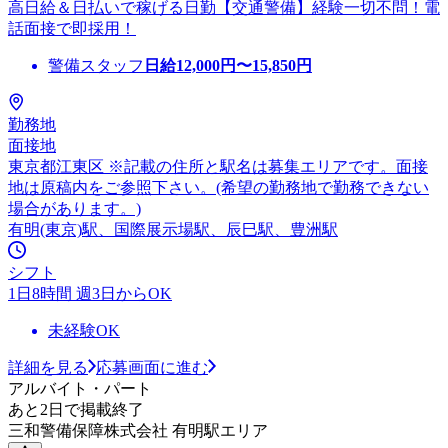
高日給＆日払いで稼げる日勤【交通警備】経験一切不問！電
話面接で即採用！
警備スタッフ
日給
12,000
円〜
15,850
円
勤務地
面接地
東京都江東区 ※記載の住所と駅名は募集エリアです。面接
地は原稿内をご参照下さい。(希望の勤務地で勤務できない
場合があります。)
有明(東京)駅、国際展示場駅、辰巳駅、豊洲駅
シフト
1日8時間 週3日からOK
未経験OK
詳細を見る
応募画面に進む
アルバイト・パート
あと2日で掲載終了
三和警備保障株式会社 有明駅エリア