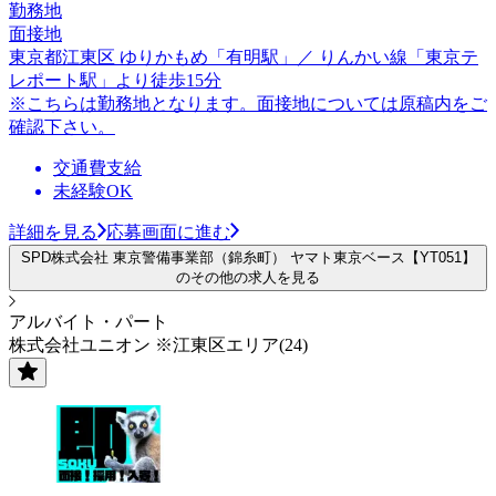
勤務地
面接地
東京都江東区 ゆりかもめ「有明駅」／ りんかい線「東京テ
レポート駅」より徒歩15分
※こちらは勤務地となります。面接地については原稿内をご
確認下さい。
交通費支給
未経験OK
詳細を見る
応募画面に進む
SPD株式会社 東京警備事業部（錦糸町） ヤマト東京ベース【YT051】
のその他の求人を見る
アルバイト・パート
株式会社ユニオン ※江東区エリア(24)