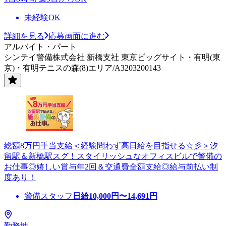
未経験OK
詳細を見る
応募画面に進む
アルバイト・パート
シンテイ警備株式会社 新橋支社 東京ビッグサイト・有明(東
京)・有明テニスの森(8)エリア/A3203200143
総額8万円手当支給＜経験問わず高日給を目指せる☆彡＞汐
留駅＆新橋駅スグ！スタイリッシュなオフィスビルで警備の
お仕事◎嬉しい賞与年2回＆交通費全額支給◎給与前払い制
度あり！
警備スタッフ
日給
10,000
円〜
14,691
円
勤務地