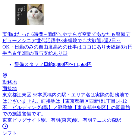
実働はたった6時間～勤務＼やすらぎ空間であなたも警備デ
ビュー／シニア世代活躍中×未経験でも大歓迎♪週2日～
OK・日勤のみの自由度高めの仕事はココにあり★総額8万円
手当＆年2回の賞与支給あり◎
警備スタッフ
日給
8,400
円〜
11,563
円
勤務地
面接地
東京都江東区 ※本原稿内の駅・エリア名は実際の勤務地で
はございません。面接地は【東京都港区西新橋1丁目14-12
不二ビルディング4階】／勤務地【東京都中央区】の図書館
での施設警備です。
東京ビッグサイト駅、有明(東京)駅、有明テニスの森駅
シフト