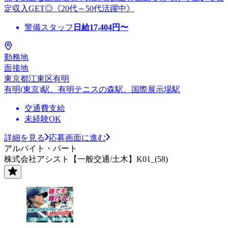
定収入GET◎《20代～50代活躍中》
警備スタッフ
日給
17,404
円〜
勤務地
面接地
東京都江東区有明
有明(東京)駅、有明テニスの森駅、国際展示場駅
交通費支給
未経験OK
詳細を見る
応募画面に進む
アルバイト・パート
株式会社アシスト【一般交通/土木】K01_(58)