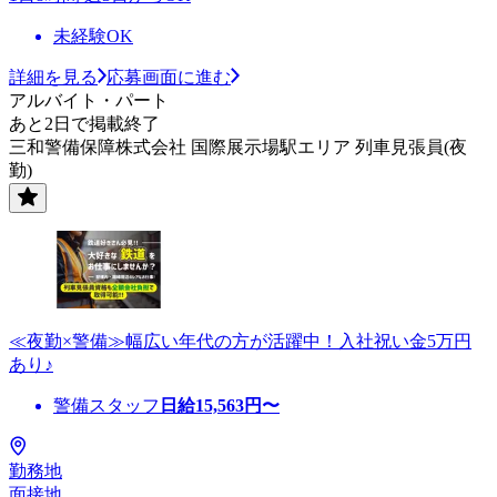
未経験OK
詳細を見る
応募画面に進む
アルバイト・パート
あと2日で掲載終了
三和警備保障株式会社 国際展示場駅エリア 列車見張員(夜
勤)
≪夜勤×警備≫幅広い年代の方が活躍中！入社祝い金5万円
あり♪
警備スタッフ
日給
15,563
円〜
勤務地
面接地