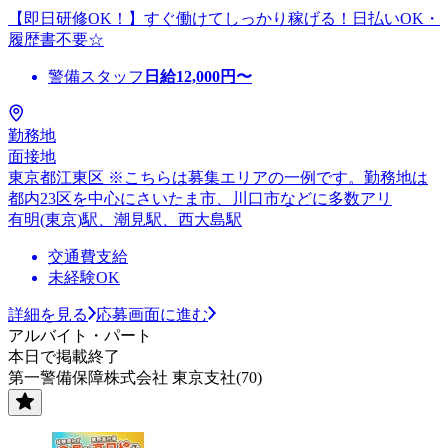
【即日研修OK！】すぐ働けてしっかり稼げる！日払いOK・
履歴書不要☆
警備スタッフ
日給
12,000
円〜
勤務地
面接地
東京都江東区 ※こちらは募集エリアの一例です。勤務地は
都内23区を中心にさいたま市、川口市などに多数アリ
有明(東京)駅、潮見駅、西大島駅
交通費支給
未経験OK
詳細を見る
応募画面に進む
アルバイト・パート
本日で掲載終了
第一警備保障株式会社 東京支社(70)