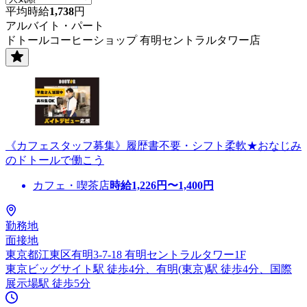
平均時給
1,738
円
アルバイト・パート
ドトールコーヒーショップ 有明セントラルタワー店
《カフェスタッフ募集》履歴書不要・シフト柔軟★おなじみ
のドトールで働こう
カフェ・喫茶店
時給
1,226
円〜
1,400
円
勤務地
面接地
東京都江東区有明3-7-18 有明セントラルタワー1F
東京ビッグサイト駅 徒歩4分、有明(東京)駅 徒歩4分、国際
展示場駅 徒歩5分