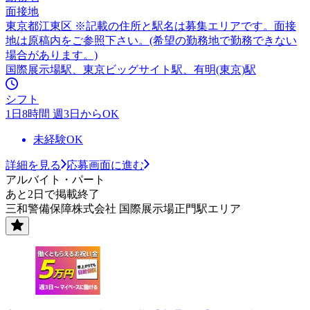
面接地
東京都江東区 ※記載の住所と駅名は募集エリアです。面接
地は原稿内をご参照下さい。(希望の勤務地で勤務できない
場合があります。)
国際展示場駅、東京ビッグサイト駅、有明(東京)駅
シフト
1日8時間 週3日からOK
未経験OK
詳細を見る
応募画面に進む
アルバイト・パート
あと2日で掲載終了
三和警備保障株式会社 国際展示場正門駅エリア