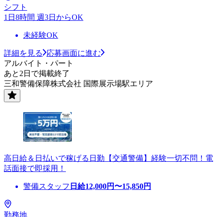
シフト
1日8時間 週3日からOK
未経験OK
詳細を見る
応募画面に進む
アルバイト・パート
あと2日で掲載終了
三和警備保障株式会社 国際展示場駅エリア
高日給＆日払いで稼げる日勤【交通警備】経験一切不問！電
話面接で即採用！
警備スタッフ
日給
12,000
円〜
15,850
円
勤務地