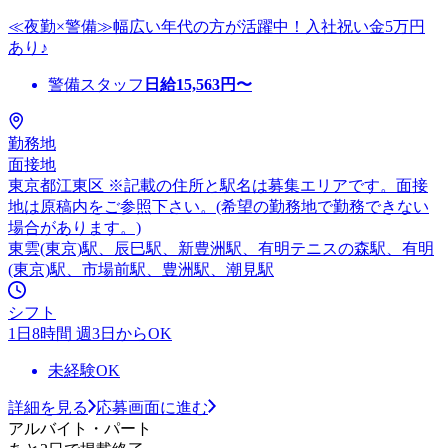
≪夜勤×警備≫幅広い年代の方が活躍中！入社祝い金5万円
あり♪
警備スタッフ
日給
15,563
円〜
勤務地
面接地
東京都江東区 ※記載の住所と駅名は募集エリアです。面接
地は原稿内をご参照下さい。(希望の勤務地で勤務できない
場合があります。)
東雲(東京)駅、辰巳駅、新豊洲駅、有明テニスの森駅、有明
(東京)駅、市場前駅、豊洲駅、潮見駅
シフト
1日8時間 週3日からOK
未経験OK
詳細を見る
応募画面に進む
アルバイト・パート