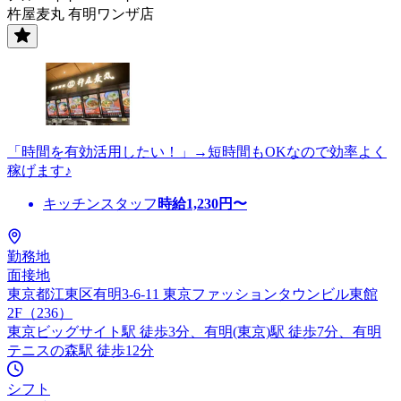
杵屋麦丸 有明ワンザ店
「時間を有効活用したい！」→短時間もOKなので効率よく
稼げます♪
キッチンスタッフ
時給
1,230
円〜
勤務地
面接地
東京都江東区有明3-6-11 東京ファッションタウンビル東館
2F（236）
東京ビッグサイト駅 徒歩3分、有明(東京)駅 徒歩7分、有明
テニスの森駅 徒歩12分
シフト