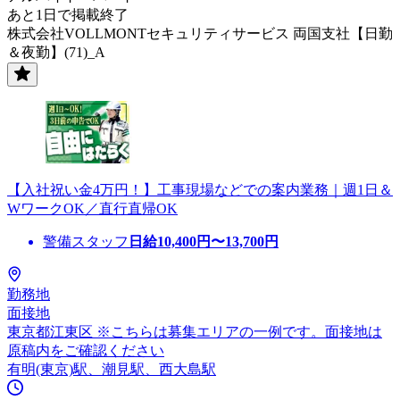
あと1日で掲載終了
株式会社VOLLMONTセキュリティサービス 両国支社【日勤
＆夜勤】(71)_A
【入社祝い金4万円！】工事現場などでの案内業務｜週1日＆
WワークOK／直行直帰OK
警備スタッフ
日給
10,400
円〜
13,700
円
勤務地
面接地
東京都江東区 ※こちらは募集エリアの一例です。面接地は
原稿内をご確認ください
有明(東京)駅、潮見駅、西大島駅