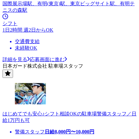
国際展示場駅、有明(東京)駅、東京ビッグサイト駅、有明テ
ニスの森駅
シフト
1日2時間 週2日からOK
交通費支給
未経験OK
詳細を見る
応募画面に進む
日本ガード株式会社 駐車場スタッフ
はじめてでも安心♪シフト相談OKの駐車場警備スタッフ／日
給1万円も可
警備スタッフ
日給
8,000
円〜
10,000
円