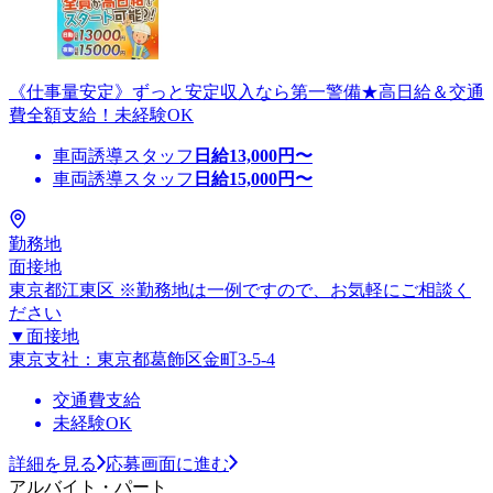
《仕事量安定》ずっと安定収入なら第一警備★高日給＆交通
費全額支給！未経験OK
車両誘導スタッフ
日給
13,000
円〜
車両誘導スタッフ
日給
15,000
円〜
勤務地
面接地
東京都江東区 ※勤務地は一例ですので、お気軽にご相談く
ださい
▼面接地
東京支社：東京都葛飾区金町3-5-4
交通費支給
未経験OK
詳細を見る
応募画面に進む
アルバイト・パート