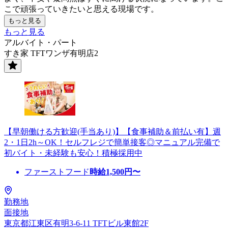
こで頑張っていきたいと思える現場です。
もっと見る
もっと見る
アルバイト・パート
すき家 TFTワンザ有明店2
【早朝働ける方歓迎(手当あり)】【食事補助＆前払い有】週
2・1日2h～OK！セルフレジで簡単接客◎マニュアル完備で
初バイト・未経験も安心！積極採用中
ファーストフード
時給
1,500
円〜
勤務地
面接地
東京都江東区有明3-6-11 TFTビル東館2F