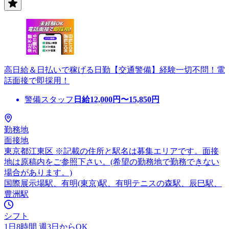
高日給＆日払いで稼げる日勤【交通警備】経験一切不問！電
話面接で即採用！
警備スタッフ
日給
12,000
円〜
15,850
円
勤務地
面接地
東京都江東区 ※記載の住所と駅名は募集エリアです。面接
地は原稿内をご参照下さい。(希望の勤務地で勤務できない
場合があります。)
国際展示場駅、有明(東京)駅、有明テニスの森駅、辰巳駅、
豊洲駅
シフト
1日8時間 週3日からOK