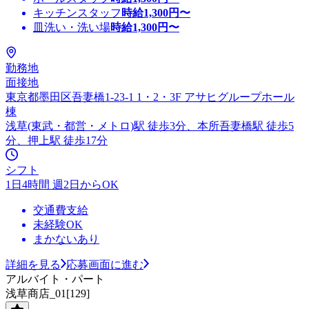
キッチンスタッフ
時給
1,300
円〜
皿洗い・洗い場
時給
1,300
円〜
勤務地
面接地
東京都墨田区吾妻橋1-23-1 1・2・3F アサヒグループホール
棟
浅草(東武・都営・メトロ)駅 徒歩3分、本所吾妻橋駅 徒歩5
分、押上駅 徒歩17分
シフト
1日4時間 週2日からOK
交通費支給
未経験OK
まかないあり
詳細を見る
応募画面に進む
アルバイト・パート
浅草商店_01[129]