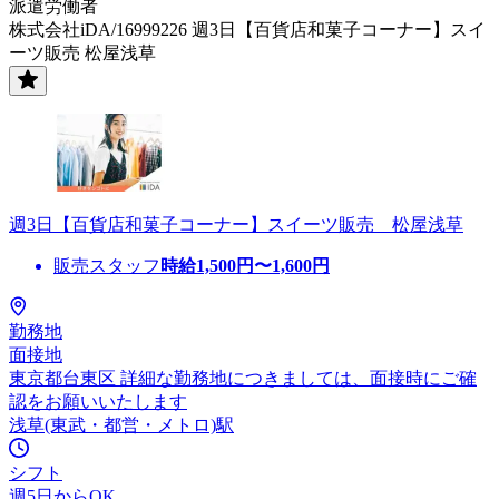
派遣労働者
株式会社iDA/16999226 週3日【百貨店和菓子コーナー】スイ
ーツ販売 松屋浅草
週3日【百貨店和菓子コーナー】スイーツ販売 松屋浅草
販売スタッフ
時給
1,500
円〜
1,600
円
勤務地
面接地
東京都台東区 詳細な勤務地につきましては、面接時にご確
認をお願いいたします
浅草(東武・都営・メトロ)駅
シフト
週5日からOK