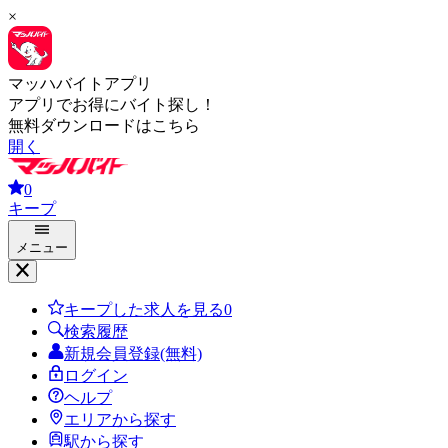
×
マッハバイトアプリ
アプリでお得にバイト探し！
無料ダウンロードはこちら
開く
0
キープ
メニュー
キープした求人を見る
0
検索履歴
新規会員登録(無料)
ログイン
ヘルプ
エリアから探す
駅から探す