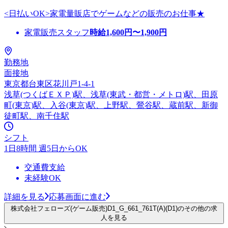
<日払いOK>家電量販店でゲームなどの販売のお仕事★
家電販売スタッフ
時給
1,600
円〜
1,900
円
勤務地
面接地
東京都台東区花川戸1-4-1
浅草(つくばＥＸＰ)駅、浅草(東武・都営・メトロ)駅、田原
町(東京)駅、入谷(東京)駅、上野駅、鶯谷駅、蔵前駅、新御
徒町駅、南千住駅
シフト
1日8時間 週5日からOK
交通費支給
未経験OK
詳細を見る
応募画面に進む
株式会社フェローズ(ゲーム販売)D1_G_661_761T(A)(D1)のその他の求
人を見る