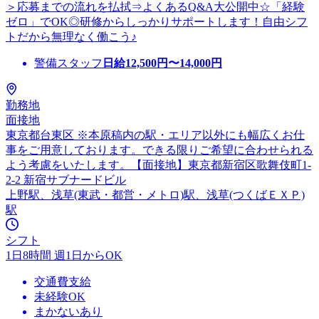
＞応募までの流れを払拭⇒よくあるQ&A大公開中☆「経験
ゼロ」でOK◎研修からしっかりサポートします！自由シフ
トだから無理なく働こう♪
警備スタッフ
日給
12,500
円〜
14,000
円
勤務地
面接地
東京都台東区 ※本原稿内の駅・エリア以外にも幅広くお仕
事をご用意しております。できる限りご希望に合わせられる
よう考慮をいたします。【面接地】東京都新宿区歌舞伎町1-
2-2 新宿サブナードビル
上野駅、浅草(東武・都営・メトロ)駅、浅草(つくばＥＸＰ)
駅
シフト
1日8時間 週1日からOK
交通費支給
未経験OK
まかないあり