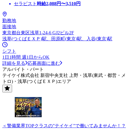
セラピスト
時給
2,088
円〜
3,510
円
勤務地
面接地
東京都台東区浅草1-24-6 GJ2ビル2F
浅草(つくばＥＸＰ)駅、田原町(東京)駅、入谷(東京)駅
シフト
1日1時間 週1日からOK
詳細を見る
応募画面に進む
アルバイト・パート
テイケイ株式会社 新宿中央支社 上野・浅草(東武・都営・メ
トロ)・浅草(つくばＥＸＰ)エリア
＜警備業界TOPクラスの”テイケイ”で働いてみませんか！？