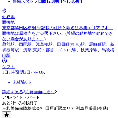
警備スタッフ
日給
12,000
円〜
15,850
円
勤務地
面接地
東京都墨田区横網 ※記載の住所と駅名は募集エリアです。
面接地は原稿内をご参照下さい。(希望の勤務地で勤務でき
ない場合があります。)
蔵前駅、両国駅、浅草橋駅、田原町(東京)駅、馬喰町駅、新
御徒町駅、浅草(東武・都営・メトロ)駅、秋葉原駅、馬喰横
山駅
シフト
1日8時間 週3日からOK
未経験OK
詳細を見る
応募画面に進む
アルバイト・パート
あと2日で掲載終了
三和警備保障株式会社 田原町駅エリア 列車見張員(夜勤)