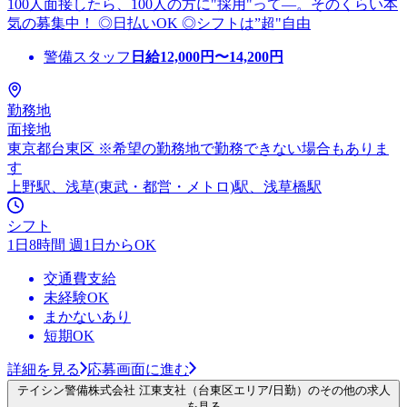
100人面接したら、100人の方に"採用"って―。そのくらい本
気の募集中！ ◎日払いOK ◎シフトは”超"自由
警備スタッフ
日給
12,000
円〜
14,200
円
勤務地
面接地
東京都台東区 ※希望の勤務地で勤務できない場合もありま
す
上野駅、浅草(東武・都営・メトロ)駅、浅草橋駅
シフト
1日8時間 週1日からOK
交通費支給
未経験OK
まかないあり
短期OK
詳細を見る
応募画面に進む
テイシン警備株式会社 江東支社（台東区エリア/日勤）のその他の求人
を見る