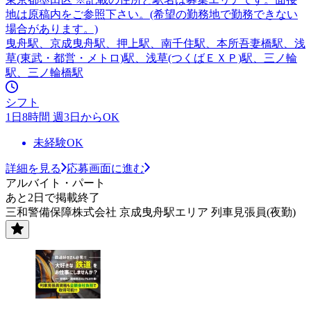
地は原稿内をご参照下さい。(希望の勤務地で勤務できない
場合があります。)
曳舟駅、京成曳舟駅、押上駅、南千住駅、本所吾妻橋駅、浅
草(東武・都営・メトロ)駅、浅草(つくばＥＸＰ)駅、三ノ輪
駅、三ノ輪橋駅
シフト
1日8時間 週3日からOK
未経験OK
詳細を見る
応募画面に進む
アルバイト・パート
あと2日で掲載終了
三和警備保障株式会社 京成曳舟駅エリア 列車見張員(夜勤)