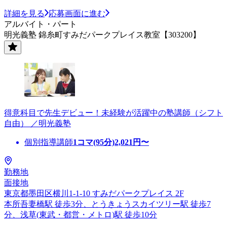
詳細を見る
応募画面に進む
アルバイト・パート
明光義塾 錦糸町すみだパークプレイス教室【303200】
得意科目で先生デビュー！未経験が活躍中の塾講師（シフト
自由） ／明光義塾
個別指導講師
1コマ(95分)
2,021
円〜
勤務地
面接地
東京都墨田区横川1-1-10 すみだパークプレイス 2F
本所吾妻橋駅 徒歩3分、とうきょうスカイツリー駅 徒歩7
分、浅草(東武・都営・メトロ)駅 徒歩10分