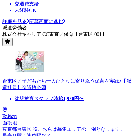
交通費支給
未経験OK
詳細を見る
応募画面に進む
派遣労働者
株式会社キャリア CC東京／保育【台東区-001】
台東区／子どもたち一人ひとりに寄り添う保育を実践♪【派
遣社員】※資格必須
幼児教育スタッフ
時給
1,920
円〜
勤務地
面接地
東京都台東区 ※こちらは募集エリアの一例となります。
最寄り駅：浅草駅など