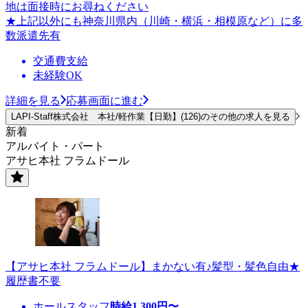
地は面接時にお尋ねください
★上記以外にも神奈川県内（川崎・横浜・相模原など）に多
数派遣先有
交通費支給
未経験OK
詳細を見る
応募画面に進む
LAPI-Staff株式会社 本社/軽作業【日勤】(126)のその他の求人を見る
新着
アルバイト・パート
アサヒ本社 フラムドール
【アサヒ本社 フラムドール】まかない有♪髪型・髪色自由★
履歴書不要
ホールスタッフ
時給
1,300
円〜