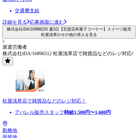
交通費支給
詳細を見る
応募画面に進む
株式会社iDA/16999226 週3日【百貨店和菓子コーナー】スイーツ販売
松屋浅草のその他の求人を見る
派遣労働者
株式会社iDA/16896512 松屋浅草店で雑貨品などのレジ対応!
松屋浅草店で雑貨品などのレジ対応！
アパレル販売スタッフ
時給
1,500
円〜
1,600
円
勤務地
面接地