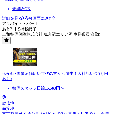
未経験OK
詳細を見る
応募画面に進む
アルバイト・パート
あと2日で掲載終了
三和警備保障株式会社 曳舟駅エリア 列車見張員(夜勤)
≪夜勤×警備≫幅広い年代の方が活躍中！入社祝い金5万円
あり♪
警備スタッフ
日給
15,563
円〜
勤務地
面接地
東京都墨田区 ※記載の住所と駅名は募集エリアです。面接