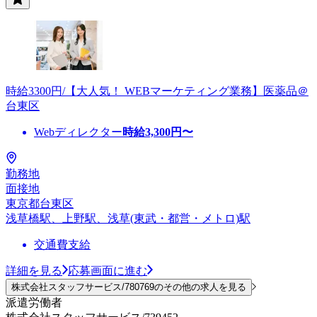
時給3300円/【大人気！ WEBマーケティング業務】医薬品＠
台東区
Webディレクター
時給
3,300
円〜
勤務地
面接地
東京都台東区
浅草橋駅、上野駅、浅草(東武・都営・メトロ)駅
交通費支給
詳細を見る
応募画面に進む
株式会社スタッフサービス/780769のその他の求人を見る
派遣労働者