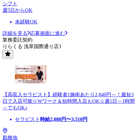
シフト
週5日からOK
未経験OK
詳細を見る
応募画面に進む
業務委託契約
りらくる 浅草国際通り店3
【高収入セラピスト】経験者1施術あたり2,840円～！最短3
日で入店可能☆Wワーク＆短時間入店もOK☆週1日～1時間
～でもOK♪
セラピスト
時給
2,088
円〜
3,510
円
勤務地