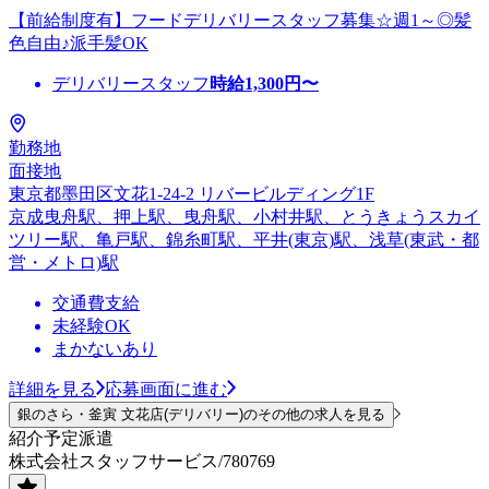
【前給制度有】フードデリバリースタッフ募集☆週1～◎髪
色自由♪派手髪OK
デリバリースタッフ
時給
1,300
円〜
勤務地
面接地
東京都墨田区文花1-24-2 リバービルディング1F
京成曳舟駅、押上駅、曳舟駅、小村井駅、とうきょうスカイ
ツリー駅、亀戸駅、錦糸町駅、平井(東京)駅、浅草(東武・都
営・メトロ)駅
交通費支給
未経験OK
まかないあり
詳細を見る
応募画面に進む
銀のさら・釜寅 文花店(デリバリー)のその他の求人を見る
紹介予定派遣
株式会社スタッフサービス/780769