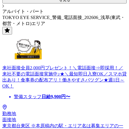
アルバイト・パート
TOKYO EYE SERVICE_警備_電話面接_202606_浅草(東武・
都営・メトロ)エリア
来社面接全員2,000円プレゼント！＼電話面接⇒即採用！／
来社不要の電話面接実施中♪★＼最短即日入寮OK／スマホ貸
出あり！食事券の配布アリ！働きやすさバツグン★週1日～
OK！
警備スタッフ
日給
9,900
円〜
勤務地
面接地
東京都台東区 ※本原稿内の駅・エリア名は募集エリアの一