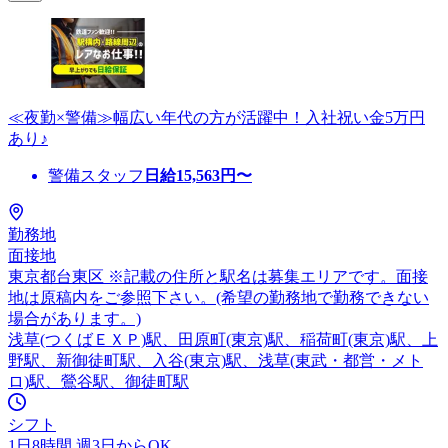
≪夜勤×警備≫幅広い年代の方が活躍中！入社祝い金5万円
あり♪
警備スタッフ
日給
15,563
円〜
勤務地
面接地
東京都台東区 ※記載の住所と駅名は募集エリアです。面接
地は原稿内をご参照下さい。(希望の勤務地で勤務できない
場合があります。)
浅草(つくばＥＸＰ)駅、田原町(東京)駅、稲荷町(東京)駅、上
野駅、新御徒町駅、入谷(東京)駅、浅草(東武・都営・メト
ロ)駅、鶯谷駅、御徒町駅
シフト
1日8時間 週3日からOK