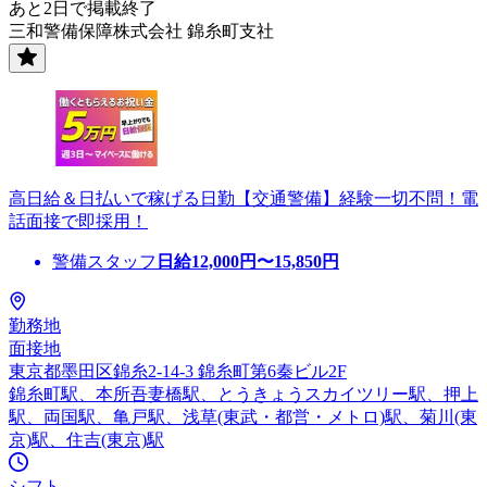
あと2日で掲載終了
三和警備保障株式会社 錦糸町支社
高日給＆日払いで稼げる日勤【交通警備】経験一切不問！電
話面接で即採用！
警備スタッフ
日給
12,000
円〜
15,850
円
勤務地
面接地
東京都墨田区錦糸2-14-3 錦糸町第6秦ビル2F
錦糸町駅、本所吾妻橋駅、とうきょうスカイツリー駅、押上
駅、両国駅、亀戸駅、浅草(東武・都営・メトロ)駅、菊川(東
京)駅、住吉(東京)駅
シフト