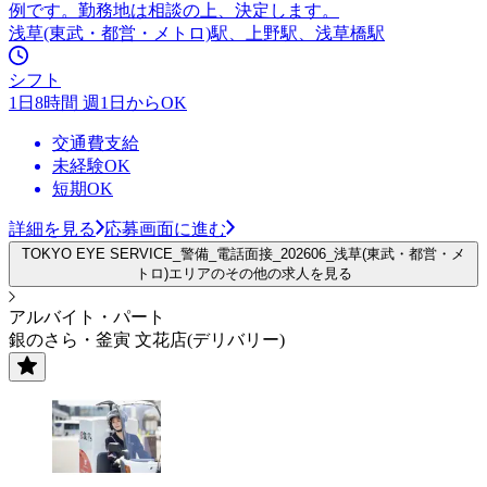
例です。勤務地は相談の上、決定します。
浅草(東武・都営・メトロ)駅、上野駅、浅草橋駅
シフト
1日8時間 週1日からOK
交通費支給
未経験OK
短期OK
詳細を見る
応募画面に進む
TOKYO EYE SERVICE_警備_電話面接_202606_浅草(東武・都営・メ
トロ)エリアのその他の求人を見る
アルバイト・パート
銀のさら・釜寅 文花店(デリバリー)