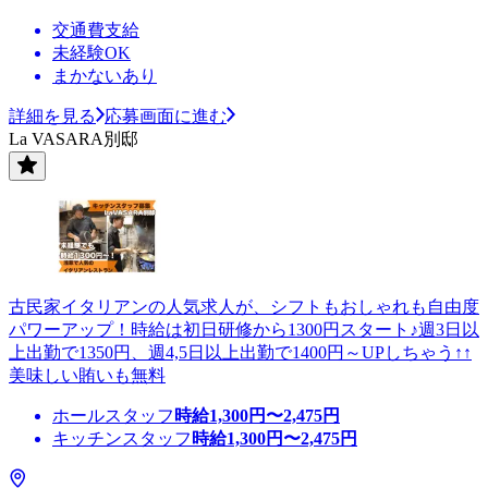
交通費支給
未経験OK
まかないあり
詳細を見る
応募画面に進む
La VASARA別邸
古民家イタリアンの人気求人が、シフトもおしゃれも自由度
パワーアップ！時給は初日研修から1300円スタート♪週3日以
上出勤で1350円、週4,5日以上出勤で1400円～UPしちゃう↑↑
美味しい賄いも無料
ホールスタッフ
時給
1,300
円〜
2,475
円
キッチンスタッフ
時給
1,300
円〜
2,475
円