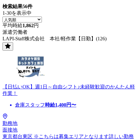
検索結果
56
件
1-30を表示中
平均時給
1,862
円
派遣労働者
LAPI-Staff株式会社 本社/軽作業【日勤】(126)
【日払いOK】週1日～自由シフト♪未経験歓迎のかんたん軽
作業！
倉庫スタッフ
時給
1,400
円〜
勤務地
面接地
東京都台東区 ※こちらは募集エリアとなります詳しい勤務