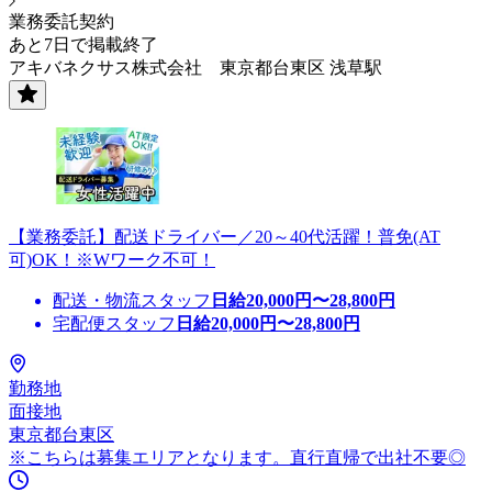
業務委託契約
あと7日で掲載終了
アキバネクサス株式会社 東京都台東区 浅草駅
【業務委託】配送ドライバー／20～40代活躍！普免(AT
可)OK！※Wワーク不可！
配送・物流スタッフ
日給
20,000
円〜
28,800
円
宅配便スタッフ
日給
20,000
円〜
28,800
円
勤務地
面接地
東京都台東区
※こちらは募集エリアとなります。直行直帰で出社不要◎