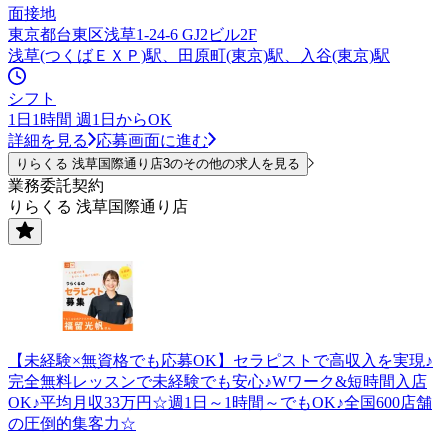
面接地
東京都台東区浅草1-24-6 GJ2ビル2F
浅草(つくばＥＸＰ)駅、田原町(東京)駅、入谷(東京)駅
シフト
1日1時間 週1日からOK
詳細を見る
応募画面に進む
りらくる 浅草国際通り店3のその他の求人を見る
業務委託契約
りらくる 浅草国際通り店
【未経験×無資格でも応募OK】セラピストで高収入を実現♪
完全無料レッスンで未経験でも安心♪Wワーク&短時間入店
OK♪平均月収33万円☆週1日～1時間～でもOK♪全国600店舗
の圧倒的集客力☆