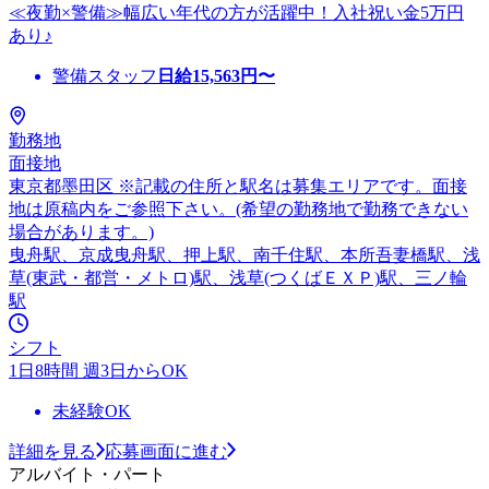
≪夜勤×警備≫幅広い年代の方が活躍中！入社祝い金5万円
あり♪
警備スタッフ
日給
15,563
円〜
勤務地
面接地
東京都墨田区 ※記載の住所と駅名は募集エリアです。面接
地は原稿内をご参照下さい。(希望の勤務地で勤務できない
場合があります。)
曳舟駅、京成曳舟駅、押上駅、南千住駅、本所吾妻橋駅、浅
草(東武・都営・メトロ)駅、浅草(つくばＥＸＰ)駅、三ノ輪
駅
シフト
1日8時間 週3日からOK
未経験OK
詳細を見る
応募画面に進む
アルバイト・パート