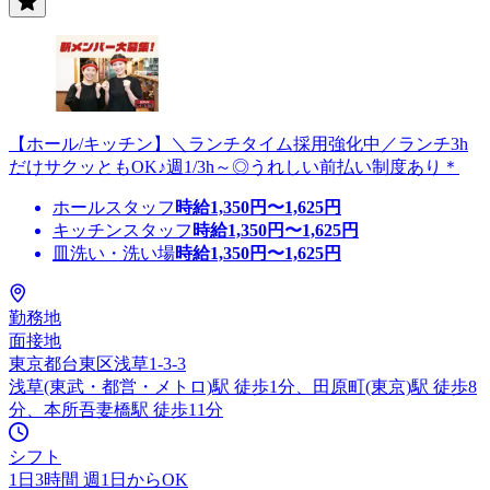
【ホール/キッチン】＼ランチタイム採用強化中／ランチ3h
だけサクッともOK♪週1/3h～◎うれしい前払い制度あり＊
ホールスタッフ
時給
1,350
円〜
1,625
円
キッチンスタッフ
時給
1,350
円〜
1,625
円
皿洗い・洗い場
時給
1,350
円〜
1,625
円
勤務地
面接地
東京都台東区浅草1-3-3
浅草(東武・都営・メトロ)駅 徒歩1分、田原町(東京)駅 徒歩8
分、本所吾妻橋駅 徒歩11分
シフト
1日3時間 週1日からOK