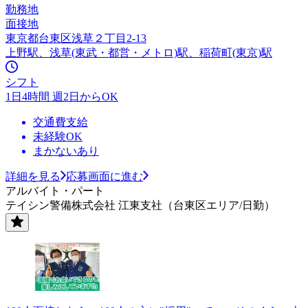
勤務地
面接地
東京都台東区浅草２丁目2-13
上野駅、浅草(東武・都営・メトロ)駅、稲荷町(東京)駅
シフト
1日4時間 週2日からOK
交通費支給
未経験OK
まかないあり
詳細を見る
応募画面に進む
アルバイト・パート
テイシン警備株式会社 江東支社（台東区エリア/日勤）