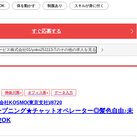
OK
体を動かす
制服あり
スキルが身に付く
すぐ応募する
株式会社01/yoko251113-Tのその他の求人を見る
神奈川県
オフィス系
データ入力
会社KOSMO(東京支社)/8720
ープニング★チャットオペレーター◎髪色自由♪未
OK