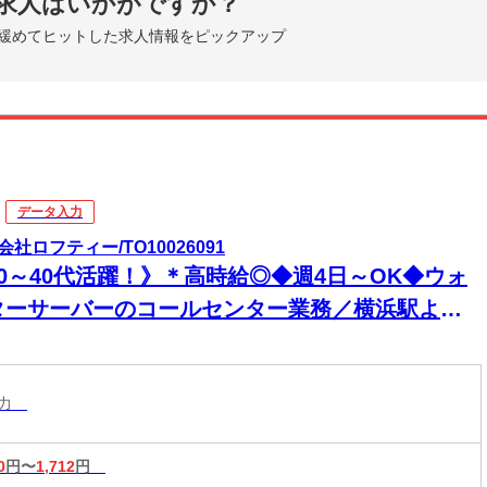
求人はいかがですか？
緩めてヒットした求人情報をピックアップ
データ入力
会社ロフティー/TO10026091
20～40代活躍！》＊高時給◎◆週4日～OK◆ウォ
ターサーバーのコールセンター業務／横浜駅より
歩2分
入力
0
円〜
1,712
円