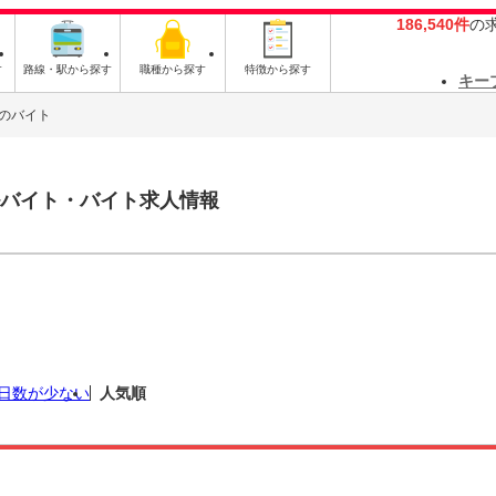
186,540件
の
す
路線・駅から探す
職種から探す
特徴から探す
キー
のバイト
バイト・バイト求人情報
日数が少ない
人気順