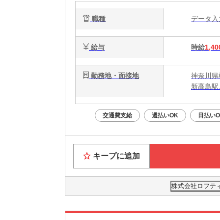
職種
データ
給与
時給
1,40
勤務地・面接地
神奈川県
新高島駅
交通費支給
週払いOK
日払いO
キープに追加
株式会社ロフティー