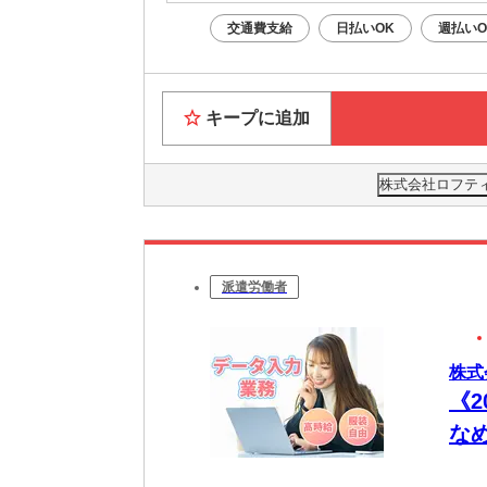
交通費支給
日払いOK
週払いO
キープに追加
株式会社ロフティー
派遣労働者
株式
《
な
の