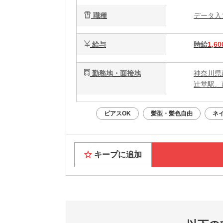
職種
データ
給与
時給
1,60
勤務地・面接地
神奈川県
辻堂駅、
ピアスOK
髪型・髪色自由
ネ
キープに追加