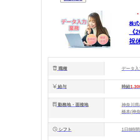
株式
《
祝
事
ツ
職種
データ
給与
時給
1,30
勤務地・面接地
神奈川県
橋本(神奈
シフト
1日8時間