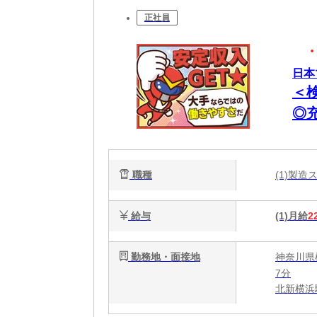
正社員
日本
＜
◎
職種
(1)製
給与
(1)月給
2
勤務地・面接地
神奈川県
7分
北新横浜