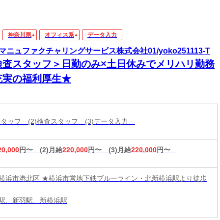
神奈川県
オフィス系
データ入力
マニュファクチャリングサービス株式会社01/yoko251113-T
検査スタッフ＞日勤のみ×土日休みでメリハリ勤務
充実の福利厚生★
造スタッフ (2)検査スタッフ (3)データ入力
20,000
円〜
(2)月給
220,000
円〜
(3)月給
220,000
円〜
横浜市港北区 ★横浜市営地下鉄ブルーライン・北新横浜駅より徒歩
駅、新羽駅、新横浜駅