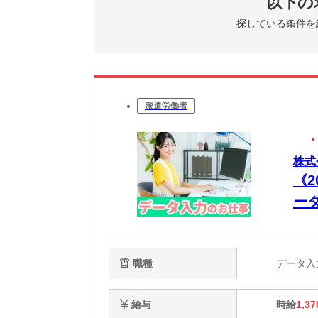
以下の
探している条件を
派遣労働者
株式
《
ー
徒
職種
データ
給与
時給
1,37