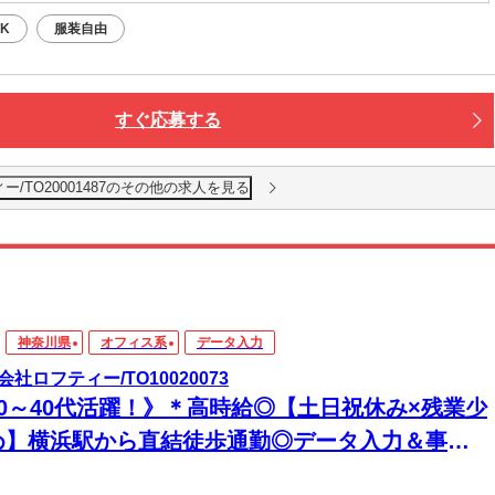
K
服装自由
すぐ応募する
/TO20001487のその他の求人を見る
神奈川県
オフィス系
データ入力
会社ロフティー/TO10020073
20～40代活躍！》＊高時給◎【土日祝休み×残業少
め】横浜駅から直結徒歩通勤◎データ入力＆事務
お仕事★時給1400円｜みなとみらいエリア