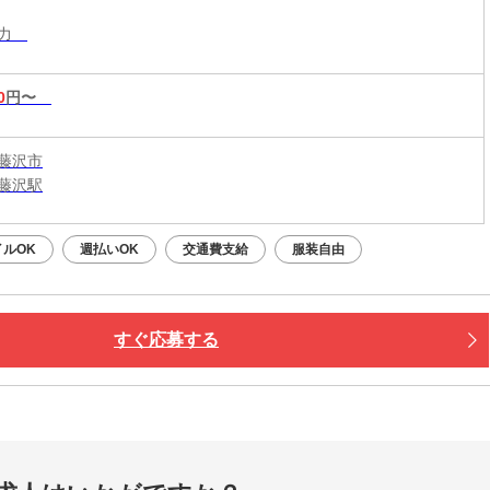
入力
0
円〜
藤沢市
藤沢駅
イルOK
週払いOK
交通費支給
服装自由
すぐ応募する