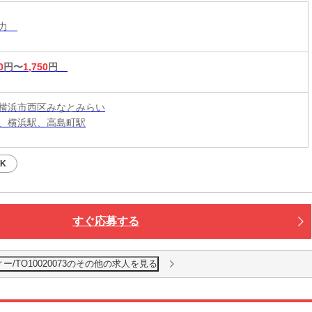
入力
0
円〜
1,750
円
横浜市西区みなとみらい
、横浜駅、高島町駅
K
すぐ応募する
/TO10020073のその他の求人を見る