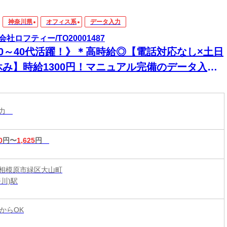
神奈川県
オフィス系
データ入力
会社ロフティー/TO20001487
20～40代活躍！》＊高時給◎【電話対応なし×土日
休み】時給1300円！マニュアル完備のデータ入力
務◎未経験からでも自分のペースで進められるコ
コツ作業♪
入力
0
円〜
1,625
円
相模原市緑区大山町
川)駅
からOK