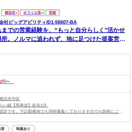
横浜市
オフィス系
営業
会社ビッグアビリティ/D1-56607-BA
れまでの営業経験を、“もっと自分らしく"活かせ
場所。ノルマに追われず、地に足つけた提案営業
0
円〜
横浜市中区
らい線【馬車道】徒歩1分
固定です。下記勤務地でも同時募集しておりますのでお気軽にご相
い。
堂、淵野辺、小田原、新百合ヶ丘、上大岡、京浜急行堀ノ内
歓迎
制服あり