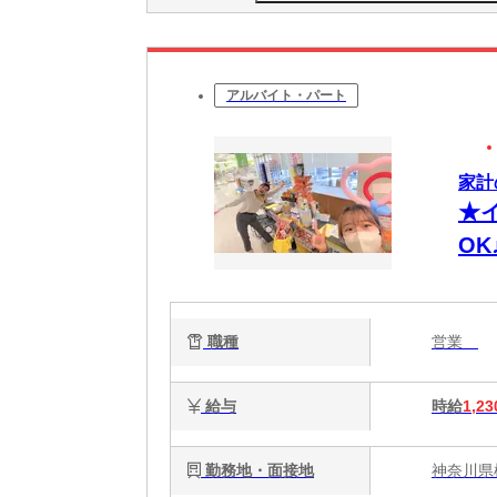
アルバイト・パート
家計
★
OK
職種
営業
給与
時給
1,23
勤務地・面接地
神奈川県