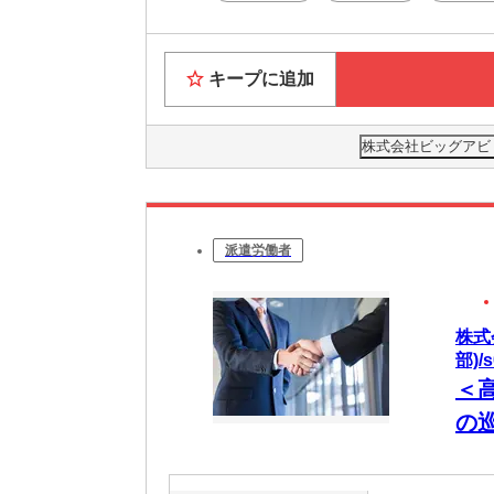
キープに追加
株式会社ビッグアビリテ
派遣労働者
株式
部)/s
＜
の