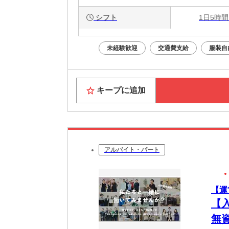
シフト
1日5時間
未経験歓迎
交通費支給
服装自
キープに追加
アルバイト・パート
【運
【
無