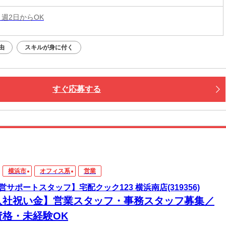
 週2日からOK
由
スキルが身に付く
すぐ応募する
横浜市
オフィス系
営業
営サポートスタッフ】宅配クック123 横浜南店(319356)
入社祝い金】営業スタッフ・事務スタッフ募集／
資格・未経験OK