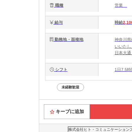
職種
営業
給与
時給
2,10
勤務地・面接地
神奈川県
いいたし
日本大通
シフト
1日7.5
未経験歓迎
キープに追加
株式会社ヒト・コミュニケーションズ人材