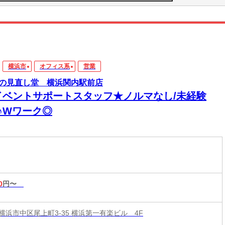
横浜市
オフィス系
営業
の見直し堂 横浜関内駅前店
イベントサポートスタッフ★ノルマなし/未経験
♪Wワーク◎
0
円〜
横浜市中区尾上町3-35 横浜第一有楽ビル 4F