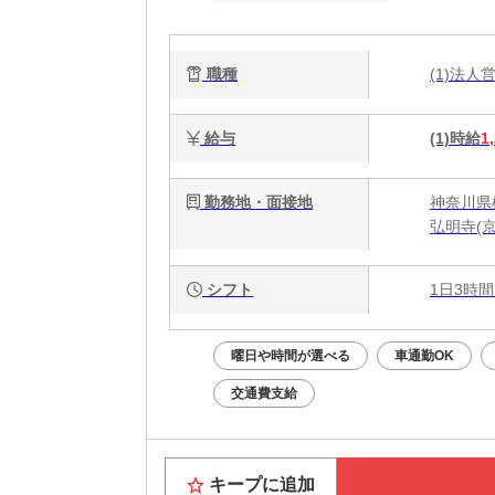
職種
(1)法人
給与
(1)時給
1
勤務地・面接地
神奈川県横
弘明寺(京
シフト
1日3時間
曜日や時間が選べる
車通勤OK
交通費支給
キープに追加