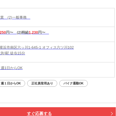
営業 (2)一般事務
,250
円〜
(2)時給
1,230
円〜
浜市南区六ッ川1-645-1 オフィス六ツ川102
急)駅 徒歩15分
 週1日からOK
週１日からOK
正社員登用あり
バイク通勤OK
すぐ応募する