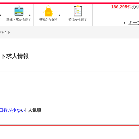
186,295件
の
す
路線・駅から探す
職種から探す
特徴から探す
キー
バイト
イト求人情報
日数が少ない
人気順