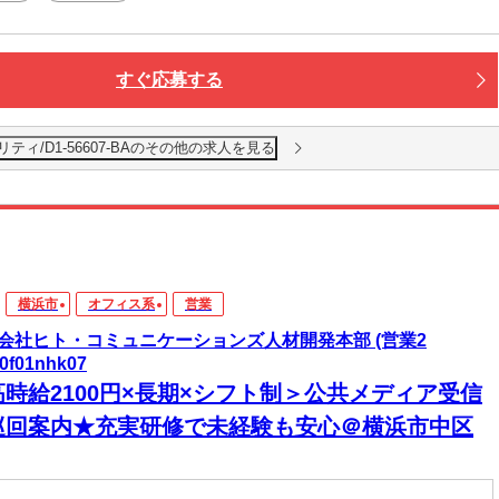
すぐ応募する
ィ/D1-56607-BAのその他の求人を見る
横浜市
オフィス系
営業
会社ヒト・コミュニケーションズ人材開発本部 (営業2
0f01nhk07
高時給2100円×長期×シフト制＞公共メディア受信
巡回案内★充実研修で未経験も安心＠横浜市中区