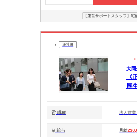
【運営サポートスタッフ】宅配ク
正社員
大同
《
厚
職種
法人営
給与
月給
230,