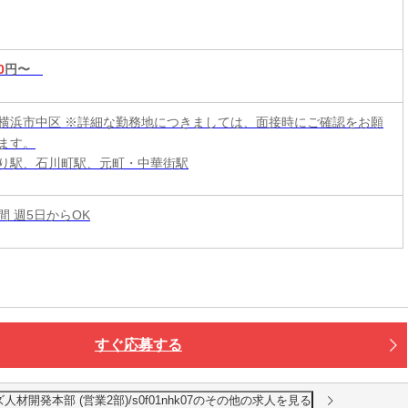
0
円〜
横浜市中区 ※詳細な勤務地につきましては、面接時にご確認をお願
ます。
り駅、石川町駅、元町・中華街駅
時間 週5日からOK
すぐ応募する
開発本部 (営業2部)/s0f01nhk07のその他の求人を見る