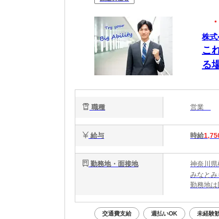
株式
こ
る
を!
職種
営業
給与
時給
1,75
勤務地・面接地
神奈川県
みなとみ
勤務地は
談くださ
大和、辻
交通費支給
週払いOK
未経験