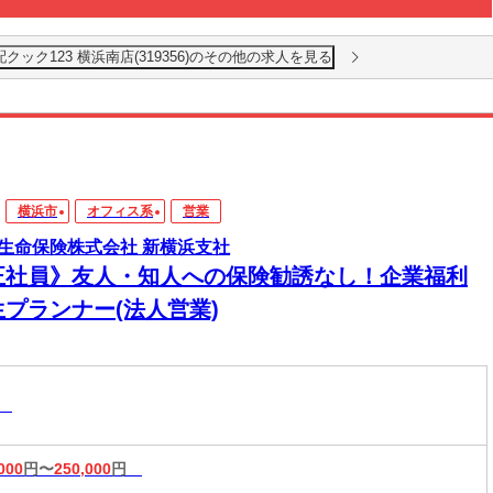
ック123 横浜南店(319356)のその他の求人を見る
横浜市
オフィス系
営業
生命保険株式会社 新横浜支社
正社員》友人・知人への保険勧誘なし！企業福利
生プランナー(法人営業)
業
000
円〜
250,000
円