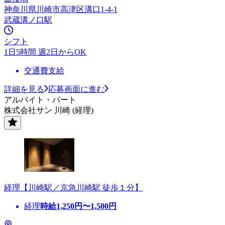
神奈川県川崎市高津区溝口1-4-1
武蔵溝ノ口駅
シフト
1日5時間 週2日からOK
交通費支給
詳細を見る
応募画面に進む
アルバイト・パート
株式会社サン 川崎 (経理)
経理【川崎駅／京急川崎駅 徒歩１分】
経理
時給
1,250
円〜
1,500
円