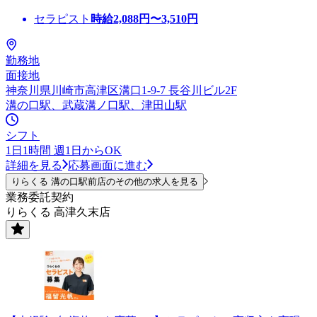
セラピスト
時給
2,088
円〜
3,510
円
勤務地
面接地
神奈川県川崎市高津区溝口1-9-7 長谷川ビル2F
溝の口駅、武蔵溝ノ口駅、津田山駅
シフト
1日1時間 週1日からOK
詳細を見る
応募画面に進む
りらくる 溝の口駅前店のその他の求人を見る
業務委託契約
りらくる 高津久末店