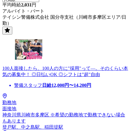
平均時給
2,031
円
アルバイト・パート
テイシン警備株式会社 国分寺支社（川崎市多摩区エリア/日
勤）
100人面接したら、100人の方に"採用"って―。そのくらい本
気の募集中！ ◎日払いOK ◎シフトは”超"自由
警備スタッフ
日給
12,000
円〜
14,200
円
勤務地
面接地
神奈川県川崎市多摩区 ※希望の勤務地で勤務できない場合
もあります
登戸駅、中之島駅、稲田堤駅