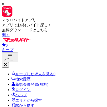
×
マッハバイトアプリ
アプリでお得にバイト探し！
無料ダウンロードはこちら
開く
0
キープ
メニュー
キープした求人を見る
0
検索履歴
新規会員登録(無料)
ログイン
ヘルプ
エリアから探す
駅から探す