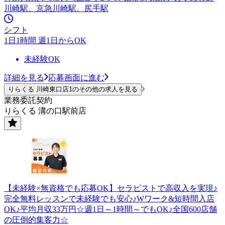
川崎駅、京急川崎駅、尻手駅
シフト
1日1時間 週1日からOK
未経験OK
詳細を見る
応募画面に進む
りらくる 川崎東口店1のその他の求人を見る
業務委託契約
りらくる 溝の口駅前店
【未経験×無資格でも応募OK】セラピストで高収入を実現♪
完全無料レッスンで未経験でも安心♪Wワーク&短時間入店
OK♪平均月収33万円☆週1日～1時間～でもOK♪全国600店舗
の圧倒的集客力☆