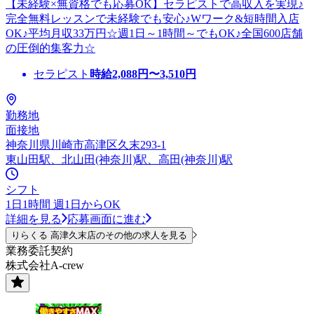
【未経験×無資格でも応募OK】セラピストで高収入を実現♪
完全無料レッスンで未経験でも安心♪Wワーク&短時間入店
OK♪平均月収33万円☆週1日～1時間～でもOK♪全国600店舗
の圧倒的集客力☆
セラピスト
時給
2,088
円〜
3,510
円
勤務地
面接地
神奈川県川崎市高津区久末293-1
東山田駅、北山田(神奈川)駅、高田(神奈川)駅
シフト
1日1時間 週1日からOK
詳細を見る
応募画面に進む
りらくる 高津久末店のその他の求人を見る
業務委託契約
株式会社A-crew