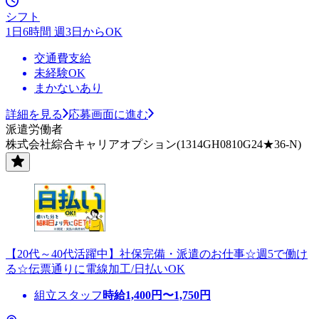
シフト
1日6時間 週3日からOK
交通費支給
未経験OK
まかないあり
詳細を見る
応募画面に進む
派遣労働者
株式会社綜合キャリアオプション(1314GH0810G24★36-N)
【20代～40代活躍中】社保完備・派遣のお仕事☆週5で働け
る☆伝票通りに電線加工/日払いOK
組立スタッフ
時給
1,400
円〜
1,750
円