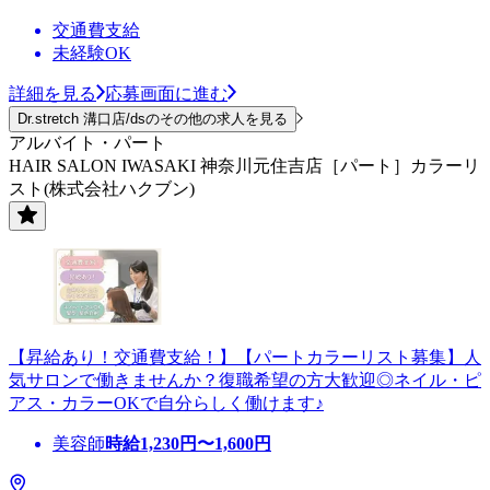
交通費支給
未経験OK
詳細を見る
応募画面に進む
Dr.stretch 溝口店/dsのその他の求人を見る
アルバイト・パート
HAIR SALON IWASAKI 神奈川元住吉店［パート］カラーリ
スト(株式会社ハクブン)
【昇給あり！交通費支給！】【パートカラーリスト募集】人
気サロンで働きませんか？復職希望の方大歓迎◎ネイル・ピ
アス・カラーOKで自分らしく働けます♪
美容師
時給
1,230
円〜
1,600
円