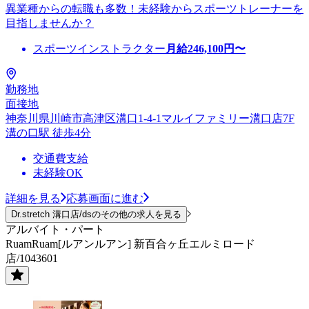
異業種からの転職も多数！未経験からスポーツトレーナーを
目指しませんか？
スポーツインストラクター
月給
246,100
円〜
勤務地
面接地
神奈川県川崎市高津区溝口1-4-1マルイファミリー溝口店7F
溝の口駅 徒歩4分
交通費支給
未経験OK
詳細を見る
応募画面に進む
Dr.stretch 溝口店/dsのその他の求人を見る
アルバイト・パート
RuamRuam[ルアンルアン] 新百合ヶ丘エルミロード
店/1043601