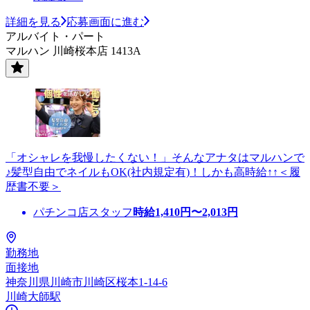
詳細を見る
応募画面に進む
アルバイト・パート
マルハン 川崎桜本店 1413A
「オシャレを我慢したくない！」そんなアナタはマルハンで
♪髪型自由でネイルもOK(社内規定有)！しかも高時給↑↑＜履
歴書不要＞
パチンコ店スタッフ
時給
1,410
円〜
2,013
円
勤務地
面接地
神奈川県川崎市川崎区桜本1-14-6
川崎大師駅