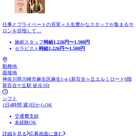
仕事とプライベートの充実＝人生豊かなスタッフが集まるサ
ロンを目指して…
施術スタッフ
時給
1,226
円〜
1,500
円
セラピスト
時給
1,226
円〜
1,500
円
勤務地
面接地
神奈川県川崎市麻生区麻生1-4-1新百合ヶ丘エルミロード6階
新百合ケ丘駅 徒歩3分
シフト
1日4時間 週3日からOK
交通費支給
未経験OK
詳細を見る
応募画面に進む