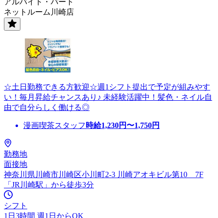
アルバイト・パート
ネットルーム川崎店
☆土日勤務できる方歓迎☆週1シフト提出で予定が組みやす
い！毎月昇給チャンスあり♪ 未経験活躍中！髪色・ネイル自
由で自分らしく働ける◎
漫画喫茶スタッフ
時給
1,230
円〜
1,750
円
勤務地
面接地
神奈川県川崎市川崎区小川町2-3 川崎アオキビル第10 7F
「JR川崎駅」から徒歩3分
シフト
1日3時間 週1日からOK