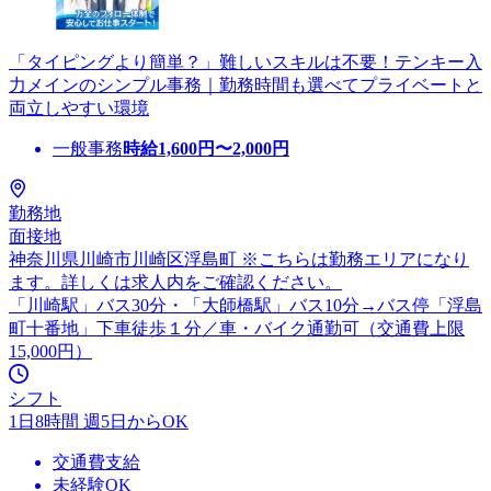
「タイピングより簡単？」難しいスキルは不要！テンキー入
力メインのシンプル事務｜勤務時間も選べてプライベートと
両立しやすい環境
一般事務
時給
1,600
円〜
2,000
円
勤務地
面接地
神奈川県川崎市川崎区浮島町 ※こちらは勤務エリアになり
ます。詳しくは求人内をご確認ください。
「川崎駅」バス30分・「大師橋駅」バス10分→バス停「浮島
町十番地」下車徒歩１分／車・バイク通勤可（交通費上限
15,000円）
シフト
1日8時間 週5日からOK
交通費支給
未経験OK