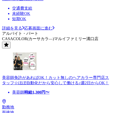
交通費支給
未経験OK
短期OK
詳細を見る
応募画面に進む
アルバイト・パート
CASACOLOR(カーサカラ―)マルイファミリー溝口店
美容師免許があればOK！カット無しのヘアカラー専門店ス
タッフ☆ほぼ自動化だから安心して働ける♪週2日からOK！
美容師
時給
1,300
円〜
勤務地
面接地