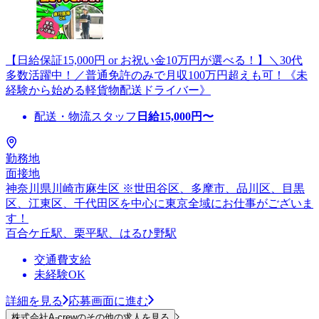
【日給保証15,000円 or お祝い金10万円が選べる！】＼30代
多数活躍中！／普通免許のみで月収100万円超えも可！《未
経験から始める軽貨物配送ドライバー》
配送・物流スタッフ
日給
15,000
円〜
勤務地
面接地
神奈川県川崎市麻生区 ※世田谷区、多摩市、品川区、目黒
区、江東区、千代田区を中心に東京全域にお仕事がございま
す！
百合ケ丘駅、栗平駅、はるひ野駅
交通費支給
未経験OK
詳細を見る
応募画面に進む
株式会社A-crewのその他の求人を見る