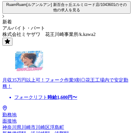
RuamRuam[ルアンルアン] 新百合ヶ丘エルミロード店/1043601のその
他の求人を見る
新着
アルバイト・パート
株式会社ミヤザワ 花王川崎事業所/k.kawa2
月収35万円以上可！フォーク作業9割◎花王工場内で安定勤
務！
フォークリフト
時給
1,600
円〜
勤務地
面接地
神奈川県川崎市川崎区浮島町