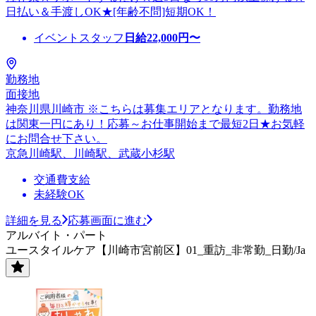
日払い＆手渡しOK★[年齢不問]短期OK！
イベントスタッフ
日給
22,000
円〜
勤務地
面接地
神奈川県川崎市 ※こちらは募集エリアとなります。勤務地
は関東一円にあり！応募～お仕事開始まで最短2日★お気軽
にお問合せ下さい。
京急川崎駅、川崎駅、武蔵小杉駅
交通費支給
未経験OK
詳細を見る
応募画面に進む
アルバイト・パート
ユースタイルケア【川崎市宮前区】01_重訪_非常勤_日勤/Ja