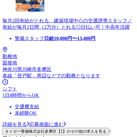
毎月2回有給がとれる、建築現場中心の交通誘導スタッフ／
有給が毎月2日間（2万分）とれる◎日払い可！中高年活躍
警備スタッフ
日給
10,000
円〜
13,400
円
勤務地
面接地
神奈川県川崎市多摩区
各線「登戸駅」周辺などでの勤務となります
シフト
1日8時間からOK
交通費支給
未経験OK
詳細を見る
応募画面に進む
タイガー警備株式会社多摩区【1】のその他の求人を見る