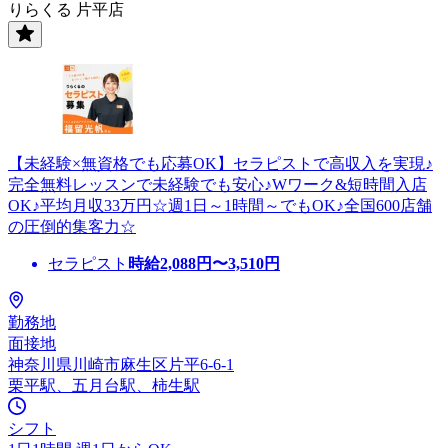
りらくる 片平店
【未経験×無資格でも応募OK】セラピストで高収入を実現♪
完全無料レッスンで未経験でも安心♪Wワーク&短時間入店
OK♪平均月収33万円☆週1日～1時間～でもOK♪全国600店舗
の圧倒的集客力☆
セラピスト
時給
2,088
円〜
3,510
円
勤務地
面接地
神奈川県川崎市麻生区片平6-6-1
栗平駅、五月台駅、柿生駅
シフト