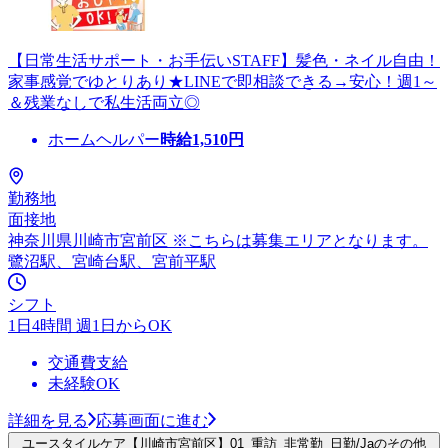
【日常生活サポート・お手伝いSTAFF】髪色・ネイル自由！
家事感覚でゆとりあり★LINEで即相談できる→安心！週1～
＆残業なしで私生活両立◎
ホームヘルパー
時給
1,510
円
勤務地
面接地
神奈川県川崎市宮前区 ※こちらは募集エリアとなります。
鷺沼駅、宮崎台駅、宮前平駅
シフト
1日4時間 週1日からOK
交通費支給
未経験OK
詳細を見る
応募画面に進む
ユースタイルケア【川崎市宮前区】01_重訪_非常勤_日勤/Jaのその他