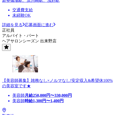
新整備場駅、浜川崎駅、浅野駅
交通費支給
未経験OK
詳細を見る
応募画面に進む
正社員
アルバイト・パート
ヘアサロンシーズン 出来野店
【美容師募集】雑務なし×ノルマなし!安定収入&希望休100%
の美容室です★
美容師
月給
250,000
円〜
330,000
円
美容師
時給
1,300
円〜
1,400
円