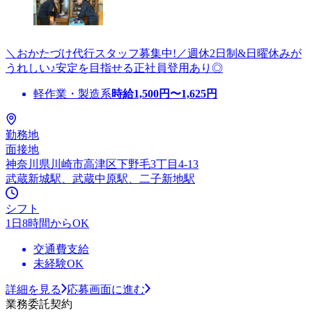
＼おかたづけ代行スタッフ募集中!／週休2日制&日曜休みが
うれしい♪安定を目指せる正社員登用あり◎
軽作業・製造系
時給
1,500
円〜
1,625
円
勤務地
面接地
神奈川県川崎市高津区下野毛3丁目4-13
武蔵新城駅、武蔵中原駅、二子新地駅
シフト
1日8時間からOK
交通費支給
未経験OK
詳細を見る
応募画面に進む
業務委託契約