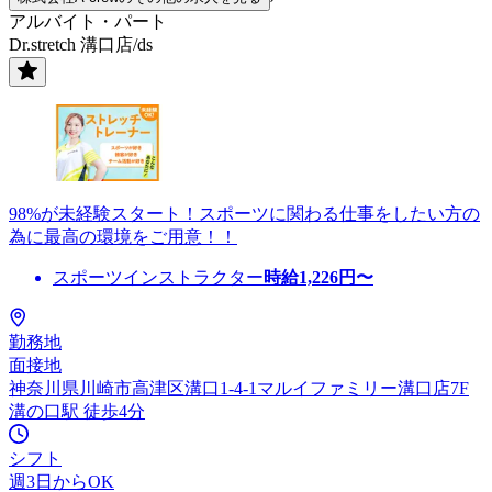
アルバイト・パート
Dr.stretch 溝口店/ds
98%が未経験スタート！スポーツに関わる仕事をしたい方の
為に最高の環境をご用意！！
スポーツインストラクター
時給
1,226
円〜
勤務地
面接地
神奈川県川崎市高津区溝口1-4-1マルイファミリー溝口店7F
溝の口駅 徒歩4分
シフト
週3日からOK