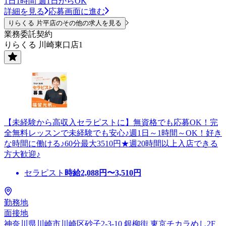
1日1時間 週1日からOK
詳細を見る
応募画面に進む
りらくる 片平店のその他の求人を見る
業務委託契約
りらくる 川崎東口店1
【未経験から高収入セラピストに】無資格でも応募OK！完
全無料レッスンで未経験でも安心♪週1日～1時間～OK！好き
な時間に働ける♪60分最大3510円★週20時間以上入店できる
方大歓迎♪
セラピスト
時給
2,088
円〜
3,510
円
勤務地
面接地
神奈川県川崎市川崎区砂子2-3-10 銀柳街 東京チカラめし2F