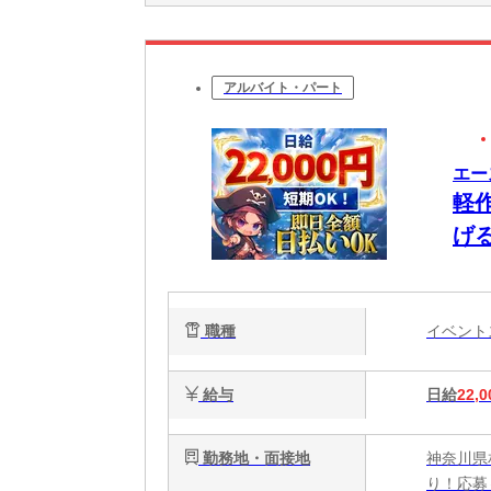
アルバイト・パート
エー
軽
げ
職種
イベン
給与
日給
22,0
勤務地・面接地
神奈川県
り！応募