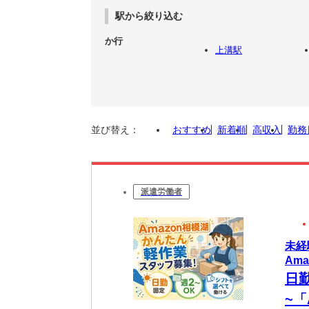
駅から絞り込む
か行
上溝駅
並び替え：
おすすめ
新着順
高収入
勤務
派遣労働者
未経
Ama
日
~