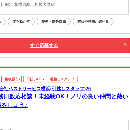
奈川)駅、相模原駅、相模大野駅
給
体を動かす
髪型・髪色自由
曜日や時間が選べる
すぐ応募する
相模原市
日払いOK
引越しスタッフ
会社ベストサービス横浜(引越しスタッフ)26
勤務日数応相談！未経験OK！ノリの良い仲間と熱い
事をしよう♪