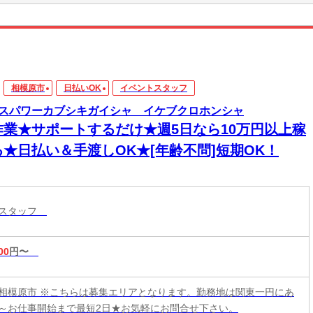
相模原市
日払いOK
イベントスタッフ
スパワーカブシキガイシャ イケブクロホンシャ
作業★サポートするだけ★週5日なら10万円以上稼
る★日払い＆手渡しOK★[年齢不問]短期OK！
トスタッフ
00
円〜
相模原市 ※こちらは募集エリアとなります。勤務地は関東一円にあ
～お仕事開始まで最短2日★お気軽にお問合せ下さい。