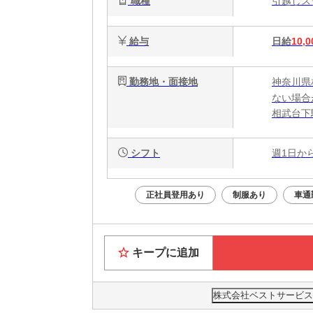
職種
引越し
給与
日給
10,0
勤務地・面接地
神奈川県
ない場合
相武台下
シフト
週1日か
正社員登用あり
制服あり
車通
キープに追加
株式会社ベストサービス