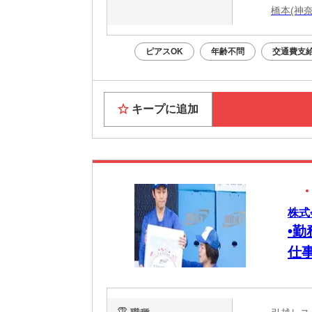
橋本(神
ピアスOK
年齢不問
交通費支
キープに追加
株式
•
仕