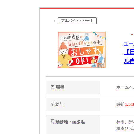
アルバイト・パート
ユー
【
ル
る
職種
ホーム
給与
時給
1,51
勤務地・面接地
神奈川県
橋本(神