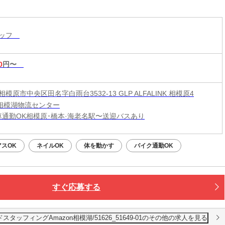
・主婦（夫）歓迎！長期も大歓迎◎無料送迎・車
勤可
タッフ
0
円〜
模原市中央区田名字白雨台3532-13 GLP ALFALINK 相模原4
on相模湖物流センター
車通勤OK相模原･橋本·海老名駅〜送迎バスあり
アスOK
ネイルOK
体を動かす
バイク通勤OK
すぐ応募する
フィングAmazon相模湖/51626_51649-01のその他の求人を見る