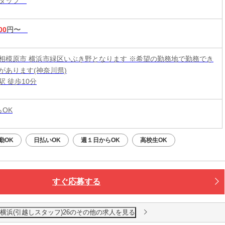
スタッフ
00
円〜
相模原市 横浜市緑区いぶき野となります ※希望の勤務地で勤務でき
があります(神奈川県)
駅 徒歩10分
らOK
勤OK
日払いOK
週１日からOK
高校生OK
すぐ応募する
横浜(引越しスタッフ)26のその他の求人を見る