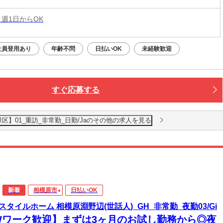
 週1日からOK
社員登用あり
年齢不問
日払いOK
未経験歓迎
すぐ応募する
】01_重訪_非常勤_日勤/Jaのその他の求人を見る
新着
相模原市
日払いOK
スタイルホーム 相模原淵野辺(世話人)_GH_非常勤_夜勤03/Gi
Wワーク歓迎】まずは3ヶ月のお試し勤務から◎夜