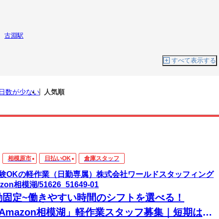
古淵駅
すべて表示する
日数が少ない
人気順
相模原市
日払いOK
倉庫スタッフ
験OKの軽作業（日勤専属）株式会社ワールドスタッフィング
zon相模湖/51626_51649-01
勤固定~働きやすい時間のシフトを選べる！
「Amazon相模湖」軽作業スタッフ募集｜短期は学