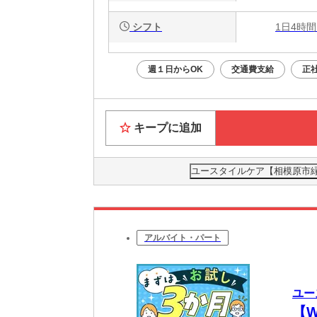
シフト
1日4時間
週１日からOK
交通費支給
正
キープに追加
ユースタイルケア【相模原市緑区
アルバイト・パート
ユー
【