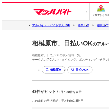
エリアから探
アルバイト・バイト求人TOP
神奈川県
相模原市
相模原市、日払いOK
のアル
相模原市、日払いOKの求人情報一覧。
データ入力(PC入力)・タイピング、ポスティング・チラ
相模原市
日払いOK
43件がヒット
/
1件〜30件を表示
この条件の平均時給：平均時給1,854円