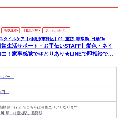
相模原市
日払いOK
ホームヘルパー
スタイルケア【相模原市緑区】01_重訪_非常勤_日勤/Ja
日常生活サポート・お手伝いSTAFF】髪色・ネイ
自由！家事感覚でゆとりあり★LINEで即相談でき
→安心！週1～＆残業なしで私生活両立◎
ヘルパー
0
円
相模原市緑区 ※こちらは募集エリアとなります。
奈川)駅、相模湖駅、藤野駅