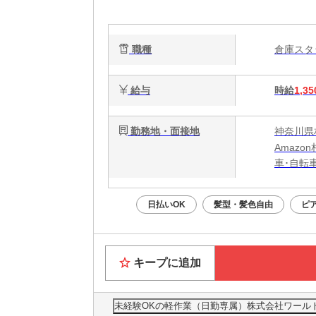
生
通
職種
倉庫ス
給与
時給
1,35
勤務地・面接地
神奈川県相
Amaz
車･自転
日払いOK
髪型・髪色自由
ピ
キープに追加
未経験OKの軽作業（日勤専属）株式会社ワールドスタッ