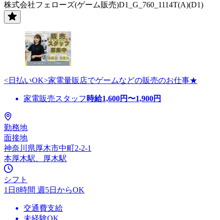
株式会社フェローズ(ゲーム販売)D1_G_760_1114T(A)(D1)
<日払いOK>家電量販店でゲームなどの販売のお仕事★
家電販売スタッフ
時給
1,600
円〜
1,900
円
勤務地
面接地
神奈川県厚木市中町2-2-1
本厚木駅、厚木駅
シフト
1日8時間 週5日からOK
交通費支給
未経験OK