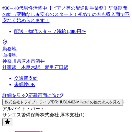
#30～40代男性活躍中【ピアノ等の配送助手業務】研修期間
の給与変動なし★安心のスタート！初めての方も収入面で不
安なく始められます！
配送・物流スタッフ
時給
1,400
円〜
勤務地
面接地
神奈川県厚木市酒井
社家駅、本厚木駅、愛甲石田駅
交通費支給
未経験OK
詳細を見る
応募画面に進む
株式会社ドライブトライブ/DR:HU314-02-MHのその他の求人を見る
アルバイト・パート
サンエス警備保障株式会社 厚木支社(1)