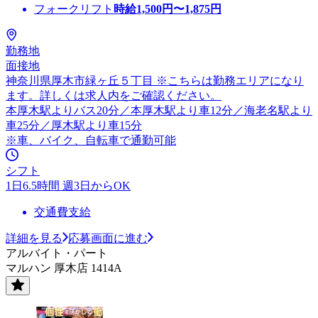
フォークリフト
時給
1,500
円〜
1,875
円
勤務地
面接地
神奈川県厚木市緑ヶ丘５丁目 ※こちらは勤務エリアになり
ます。詳しくは求人内をご確認ください。
本厚木駅よりバス20分／本厚木駅より車12分／海老名駅より
車25分／厚木駅より車15分
※車、バイク、自転車で通勤可能
シフト
1日6.5時間 週3日からOK
交通費支給
詳細を見る
応募画面に進む
アルバイト・パート
マルハン 厚木店 1414A