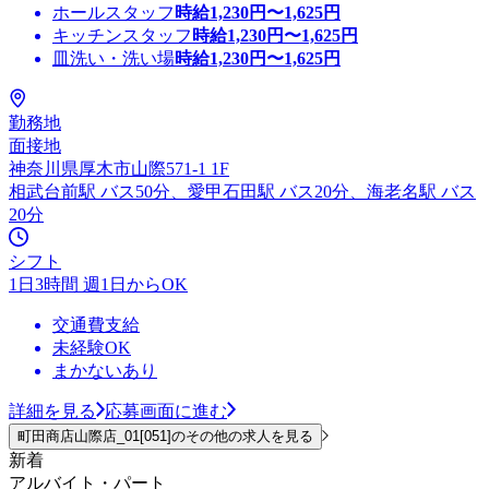
ホールスタッフ
時給
1,230
円〜
1,625
円
キッチンスタッフ
時給
1,230
円〜
1,625
円
皿洗い・洗い場
時給
1,230
円〜
1,625
円
勤務地
面接地
神奈川県厚木市山際571-1 1F
相武台前駅 バス50分、愛甲石田駅 バス20分、海老名駅 バス
20分
シフト
1日3時間 週1日からOK
交通費支給
未経験OK
まかないあり
詳細を見る
応募画面に進む
町田商店山際店_01[051]のその他の求人を見る
新着
アルバイト・パート