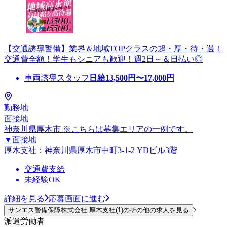
【交通誘導警備】業界＆地域TOPクラスの超・厚・待・遇！
交通費全額！学生もシニアも歓迎！週2日～＆日払い◎
車両誘導スタッフ
日給
13,500
円〜
17,000
円
勤務地
面接地
神奈川県厚木市 ※こちらは募集エリアの一例です。
▼面接地
厚木支社：神奈川県厚木市中町3-1-2 YDビル3階
交通費支給
未経験OK
詳細を見る
応募画面に進む
サンエス警備保障株式会社 厚木支社(1)のその他の求人を見る
派遣労働者