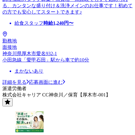
る、カンタンな盛り付け＆洗浄メインのお仕事です！初めて
の方でも安心してスタートできます♪
給食スタッフ
時給
1,240
円〜
勤務地
面接地
神奈川県厚木市愛名932-1
小田急線「愛甲石田」駅から車で約10分
まかないあり
詳細を見る
応募画面に進む
派遣労働者
株式会社キャリア CC神奈川／保育【厚木市-001】