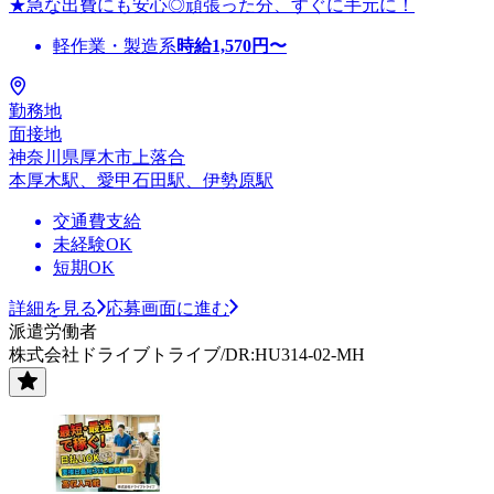
★急な出費にも安心◎頑張った分、すぐに手元に！
軽作業・製造系
時給
1,570
円〜
勤務地
面接地
神奈川県厚木市上落合
本厚木駅、愛甲石田駅、伊勢原駅
交通費支給
未経験OK
短期OK
詳細を見る
応募画面に進む
派遣労働者
株式会社ドライブトライブ/DR:HU314-02-MH