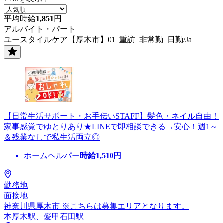
平均時給
1,851
円
アルバイト・パート
ユースタイルケア【厚木市】01_重訪_非常勤_日勤/Ja
【日常生活サポート・お手伝いSTAFF】髪色・ネイル自由！
家事感覚でゆとりあり★LINEで即相談できる→安心！週1～
＆残業なしで私生活両立◎
ホームヘルパー
時給
1,510
円
勤務地
面接地
神奈川県厚木市 ※こちらは募集エリアとなります。
本厚木駅、愛甲石田駅