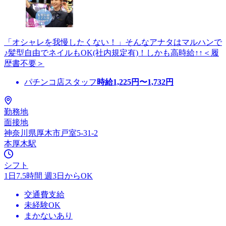
「オシャレを我慢したくない！」そんなアナタはマルハンで
♪髪型自由でネイルもOK(社内規定有)！しかも高時給↑↑＜履
歴書不要＞
パチンコ店スタッフ
時給
1,225
円〜
1,732
円
勤務地
面接地
神奈川県厚木市戸室5-31-2
本厚木駅
シフト
1日7.5時間 週3日からOK
交通費支給
未経験OK
まかないあり