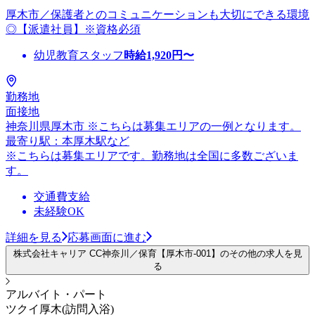
厚木市／保護者とのコミュニケーションも大切にできる環境
◎【派遣社員】※資格必須
幼児教育スタッフ
時給
1,920
円〜
勤務地
面接地
神奈川県厚木市 ※こちらは募集エリアの一例となります。
最寄り駅：本厚木駅など
※こちらは募集エリアです。勤務地は全国に多数ございま
す。
交通費支給
未経験OK
詳細を見る
応募画面に進む
株式会社キャリア CC神奈川／保育【厚木市-001】のその他の求人を見
る
アルバイト・パート
ツクイ厚木(訪問入浴)