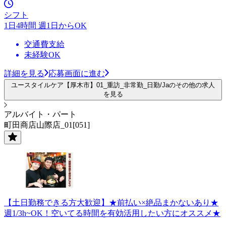
シフト
1日4時間 週1日からOK
交通費支給
未経験OK
詳細を見る
応募画面に進む
ユースタイルケア【厚木市】01_重訪_非常勤_日勤/Jaのその他の求人
を見る
アルバイト・パート
町田商店山際店_01[051]
【土日勤務できる方大歓迎】★前払い×絶品まかないあり★
週1/3h~OK！空いてる時間を有効活用したい方にオススメ★