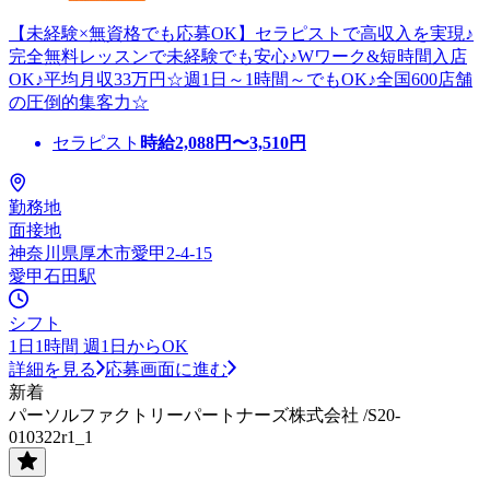
【未経験×無資格でも応募OK】セラピストで高収入を実現♪
完全無料レッスンで未経験でも安心♪Wワーク&短時間入店
OK♪平均月収33万円☆週1日～1時間～でもOK♪全国600店舗
の圧倒的集客力☆
セラピスト
時給
2,088
円〜
3,510
円
勤務地
面接地
神奈川県厚木市愛甲2-4-15
愛甲石田駅
シフト
1日1時間 週1日からOK
詳細を見る
応募画面に進む
新着
パーソルファクトリーパートナーズ株式会社 /S20-
010322r1_1