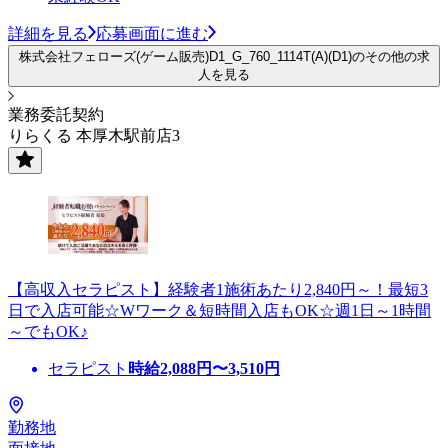
詳細を見る
応募画面に進む
株式会社フェローズ(ゲーム販売)D1_G_760_1114T(A)(D1)のその他の求
人を見る
業務委託契約
りらくる 本厚木駅前店3
【高収入セラピスト】経験者1施術あたり2,840円～！最短3
日で入店可能☆Wワーク＆短時間入店もOK☆週1日～1時間
～でもOK♪
セラピスト
時給
2,088
円〜
3,510
円
勤務地