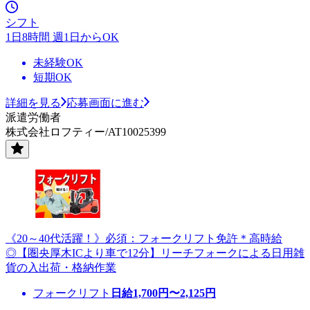
シフト
1日8時間 週1日からOK
未経験OK
短期OK
詳細を見る
応募画面に進む
派遣労働者
株式会社ロフティー/AT10025399
《20～40代活躍！》必須：フォークリフト免許＊高時給
◎【圏央厚木ICより車で12分】リーチフォークによる日用雑
貨の入出荷・格納作業
フォークリフト
日給
1,700
円〜
2,125
円