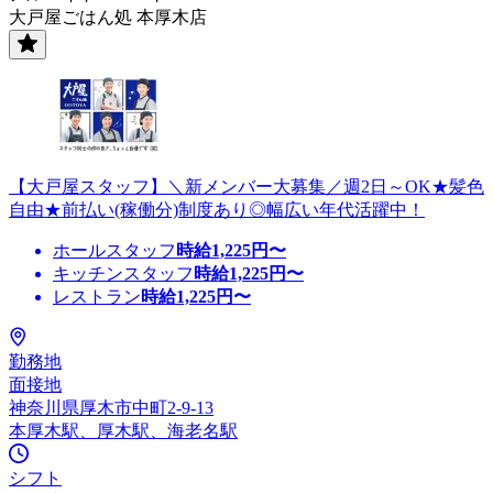
大戸屋ごはん処 本厚木店
【大戸屋スタッフ】＼新メンバー大募集／週2日～OK★髪色
自由★前払い(稼働分)制度あり◎幅広い年代活躍中！
ホールスタッフ
時給
1,225
円〜
キッチンスタッフ
時給
1,225
円〜
レストラン
時給
1,225
円〜
勤務地
面接地
神奈川県厚木市中町2-9-13
本厚木駅、厚木駅、海老名駅
シフト