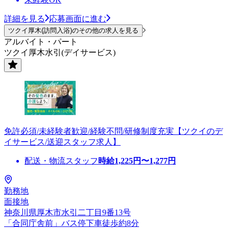
詳細を見る
応募画面に進む
ツクイ厚木(訪問入浴)のその他の求人を見る
アルバイト・パート
ツクイ厚木水引(デイサービス)
免許必須/未経験者歓迎/経験不問/研修制度充実【ツクイのデ
イサービス/送迎スタッフ求人】
配送・物流スタッフ
時給
1,225
円〜
1,277
円
勤務地
面接地
神奈川県厚木市水引二丁目9番13号
「合同庁舎前」バス停下車徒歩約8分