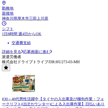
勤務地
面接地
神奈川県厚木市三田上川原
シフト
1日8時間 週4日からOK
交通費支給
詳細を見る
応募画面に進む
派遣労働者
株式会社ドライブトライブ/DR:HU273-03-MH
#30～40代男性活躍中【タイヤの入出庫及び梱包作業・フォ
ークリフト(ほぼカウンター)による入出庫作業】日払いあり