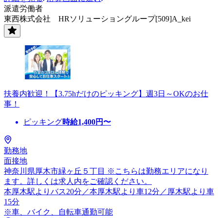
派遣労働者
東西株式会社 HRソリューショングループ[509]A_kei
扶養内歓迎！【3.75hだけのピッキング】週3日～OKのお仕
事！
ピッキング
時給
1,400
円〜
勤務地
面接地
神奈川県厚木市緑ヶ丘５丁目 ※こちらは勤務エリアになり
ます。詳しくは求人内をご確認ください。
本厚木駅よりバス20分／本厚木駅より車12分／厚木駅より車
15分
※車、バイク、自転車通勤可能