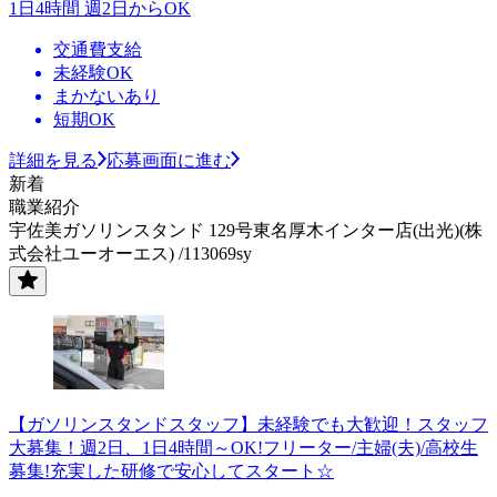
1日4時間 週2日からOK
交通費支給
未経験OK
まかないあり
短期OK
詳細を見る
応募画面に進む
新着
職業紹介
宇佐美ガソリンスタンド 129号東名厚木インター店(出光)(株
式会社ユーオーエス) /113069sy
【ガソリンスタンドスタッフ】未経験でも大歓迎！スタッフ
大募集！週2日、1日4時間～OK!フリーター/主婦(夫)/高校生
募集!充実した研修で安心してスタート☆