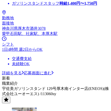
ガソリンスタンドスタッフ
時給
1,400
円〜
1,750
円
勤務地
面接地
神奈川県厚木市酒井3078
愛甲石田駅、社家駅、本厚木駅
シフト
1日4時間 週2日からOK
交通費支給
未経験OK
詳細を見る
応募画面に進む
新着
職業紹介
宇佐美ガソリンスタンド 129号厚木南インター店(ENEOS)(株
式会社ユーオーエス) /113060sy