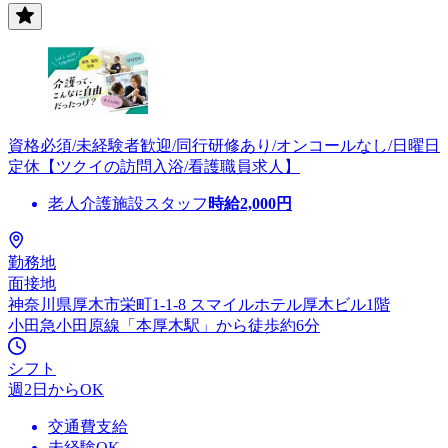
資格必須/未経験者歓迎/同行研修あり/オンコールなし/日曜日
定休【ツクイの訪問入浴/看護職員求人】
老人介護施設スタッフ
時給
2,000
円
勤務地
面接地
神奈川県厚木市栄町1-1-8 スマイルホテル厚木ビル1階
小田急小田原線「本厚木駅」から徒歩約6分
シフト
週2日からOK
交通費支給
未経験OK