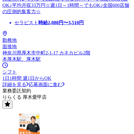
OK♪平均月収33万円☆週1日～1時間～でもOK♪全国600店舗
の圧倒的集客力☆
セラピスト
時給
2,088
円〜
3,510
円
勤務地
面接地
神奈川県厚木市中町2-1-17 カネカビル2階
本厚木駅、厚木駅
シフト
1日1時間 週1日からOK
詳細を見る
応募画面に進む
業務委託契約
りらくる 厚木愛甲店