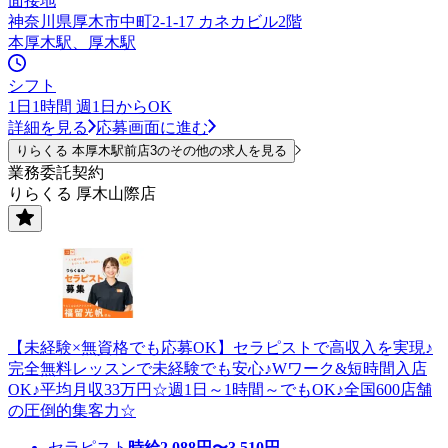
面接地
神奈川県厚木市中町2-1-17 カネカビル2階
本厚木駅、厚木駅
シフト
1日1時間 週1日からOK
詳細を見る
応募画面に進む
りらくる 本厚木駅前店3のその他の求人を見る
業務委託契約
りらくる 厚木山際店
【未経験×無資格でも応募OK】セラピストで高収入を実現♪
完全無料レッスンで未経験でも安心♪Wワーク&短時間入店
OK♪平均月収33万円☆週1日～1時間～でもOK♪全国600店舗
の圧倒的集客力☆
セラピスト
時給
2,088
円〜
3,510
円