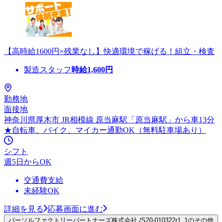
【高時給1600円×残業なし】快適環境で稼げる！組立・検査
製造スタッフ
時給
1,600
円
勤務地
面接地
神奈川県厚木市 JR相模線 原当麻駅「原当麻駅」から車13分
★自転車、バイク、マイカー通勤OK（無料駐車場あり）
シフト
週5日からOK
交通費支給
未経験OK
詳細を見る
応募画面に進む
パーソルファクトリーパートナーズ株式会社 /S20-010322r1_1のその他