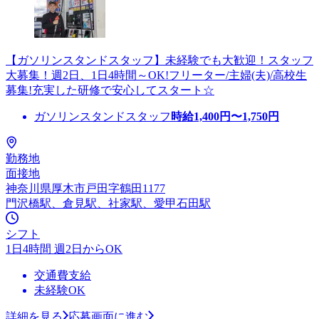
【ガソリンスタンドスタッフ】未経験でも大歓迎！スタッフ
大募集！週2日、1日4時間～OK!フリーター/主婦(夫)/高校生
募集!充実した研修で安心してスタート☆
ガソリンスタンドスタッフ
時給
1,400
円〜
1,750
円
勤務地
面接地
神奈川県厚木市戸田字鶴田1177
門沢橋駅、倉見駅、社家駅、愛甲石田駅
シフト
1日4時間 週2日からOK
交通費支給
未経験OK
詳細を見る
応募画面に進む