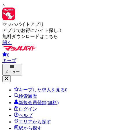
×
マッハバイトアプリ
アプリでお得にバイト探し！
無料ダウンロードはこちら
開く
0
キープ
メニュー
キープした求人を見る
0
検索履歴
新規会員登録(無料)
ログイン
ヘルプ
エリアから探す
駅から探す