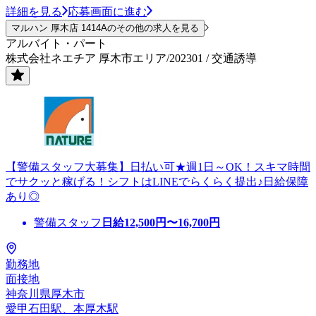
詳細を見る
応募画面に進む
マルハン 厚木店 1414Aのその他の求人を見る
アルバイト・パート
株式会社ネエチア 厚木市エリア/202301 / 交通誘導
【警備スタッフ大募集】日払い可★週1日～OK！スキマ時間
でサクッと稼げる！シフトはLINEでらくらく提出♪日給保障
あり◎
警備スタッフ
日給
12,500
円〜
16,700
円
勤務地
面接地
神奈川県厚木市
愛甲石田駅、本厚木駅