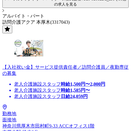
の求人を見る
アルバイト・パート
訪問介護アクア 本厚木(3317043)
【入社祝い金】サービス提供責任者／訪問介護員／夜勤専従
の募集
老人介護施設スタッフ
時給
1,500
円〜
2,000
円
老人介護施設スタッフ
時給
1,585
円〜
老人介護施設スタッフ
日給
24,059
円
勤務地
面接地
神奈川県厚木市田村町9-33 ACCオフィス1階