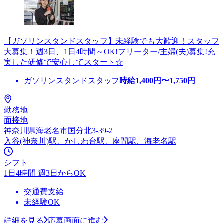
【ガソリンスタンドスタッフ】未経験でも大歓迎！スタッフ
大募集！週3日、1日4時間～OK!フリーター/主婦(夫)募集!充
実した研修で安心してスタート☆
ガソリンスタンドスタッフ
時給
1,400
円〜
1,750
円
勤務地
面接地
神奈川県海老名市国分北3-39-2
入谷(神奈川)駅、かしわ台駅、座間駅、海老名駅
シフト
1日4時間 週3日からOK
交通費支給
未経験OK
詳細を見る
応募画面に進む