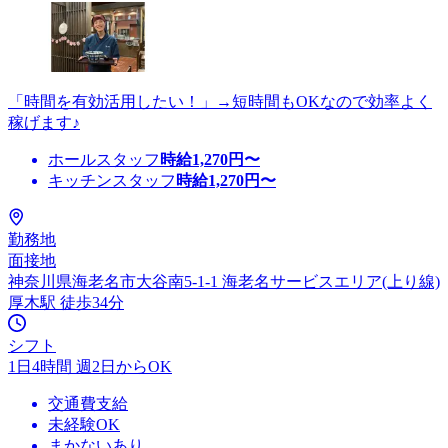
「時間を有効活用したい！」→短時間もOKなので効率よく
稼げます♪
ホールスタッフ
時給
1,270
円〜
キッチンスタッフ
時給
1,270
円〜
勤務地
面接地
神奈川県海老名市大谷南5-1-1 海老名サービスエリア(上り線)
厚木駅 徒歩34分
シフト
1日4時間 週2日からOK
交通費支給
未経験OK
まかないあり