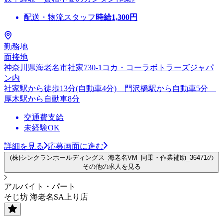
配送・物流スタッフ
時給
1,300
円
勤務地
面接地
神奈川県海老名市社家730-1コカ・コーラボトラーズジャパ
ン内
社家駅から徒歩13分(自動車4分) 門沢橋駅から自動車5分
厚木駅から自動車8分
交通費支給
未経験OK
詳細を見る
応募画面に進む
(株)シンクランホールディングス_海老名VM_同乗・作業補助_36471の
その他の求人を見る
アルバイト・パート
そじ坊 海老名SA上り店