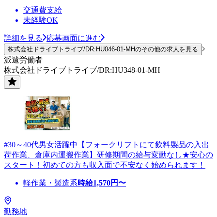
交通費支給
未経験OK
詳細を見る
応募画面に進む
株式会社ドライブトライブ/DR:HU046-01-MHのその他の求人を見る
派遣労働者
株式会社ドライブトライブ/DR:HU348-01-MH
#30～40代男女活躍中【フォークリフトにて飲料製品の入出
荷作業、倉庫内運搬作業】研修期間の給与変動なし★安心の
スタート！初めての方も収入面で不安なく始められます！
軽作業・製造系
時給
1,570
円〜
勤務地