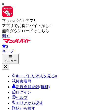
×
マッハバイトアプリ
アプリでお得にバイト探し！
無料ダウンロードはこちら
開く
0
キープ
メニュー
キープした求人を見る
0
検索履歴
新規会員登録(無料)
ログイン
ヘルプ
エリアから探す
駅から探す