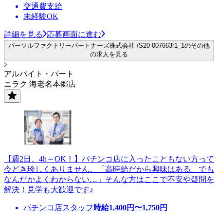
交通費支給
未経験OK
詳細を見る
応募画面に進む
パーソルファクトリーパートナーズ株式会社 /S20-007663r1_1のその他
の求人を見る
アルバイト・パート
ニラク 海老名本郷店
【週2日、4h～OK！】パチンコ店に入ったこともない方って
今どき珍しくありません。「高時給だから興味はある。でも
なんだかよくわからない…」そんな方はここで不安や疑問を
解決！見学も大歓迎です♪
パチンコ店スタッフ
時給
1,400
円〜
1,750
円