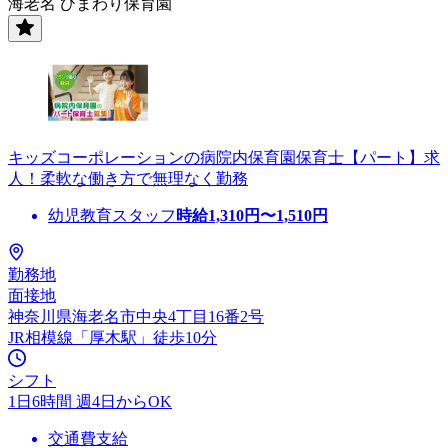
海老名 ひまわり保育園
キッズコーポレーションの病院内保育園保育士【パート】求
人！柔軟な働き方で無理なく勤務
幼児教育スタッフ
時給
1,310
円〜
1,510
円
勤務地
面接地
神奈川県海老名市中央4丁目16番2号
JR相模線「厚木駅」徒歩10分
シフト
1日6時間 週4日からOK
交通費支給