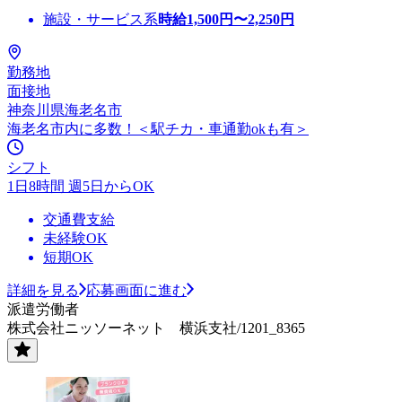
施設・サービス系
時給
1,500
円〜
2,250
円
勤務地
面接地
神奈川県海老名市
海老名市内に多数！＜駅チカ・車通勤okも有＞
シフト
1日8時間 週5日からOK
交通費支給
未経験OK
短期OK
詳細を見る
応募画面に進む
派遣労働者
株式会社ニッソーネット 横浜支社/1201_8365