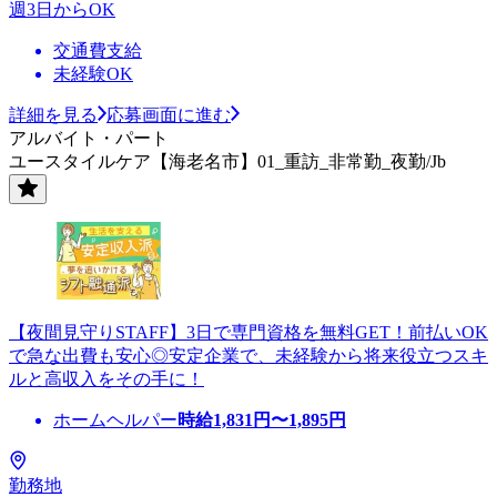
週3日からOK
交通費支給
未経験OK
詳細を見る
応募画面に進む
アルバイト・パート
ユースタイルケア【海老名市】01_重訪_非常勤_夜勤/Jb
【夜間見守りSTAFF】3日で専門資格を無料GET！前払いOK
で急な出費も安心◎安定企業で、未経験から将来役立つスキ
ルと高収入をその手に！
ホームヘルパー
時給
1,831
円〜
1,895
円
勤務地