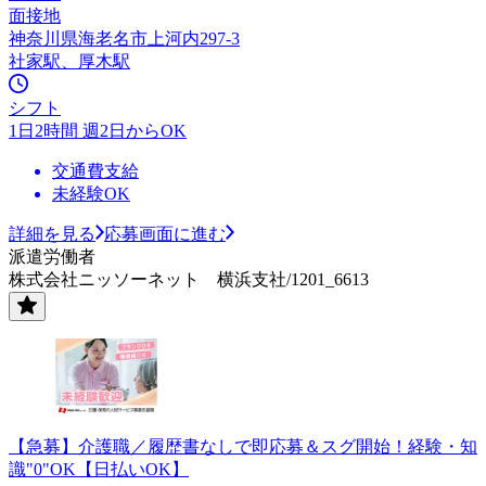
面接地
神奈川県海老名市上河内297-3
社家駅、厚木駅
シフト
1日2時間 週2日からOK
交通費支給
未経験OK
詳細を見る
応募画面に進む
派遣労働者
株式会社ニッソーネット 横浜支社/1201_6613
【急募】介護職／履歴書なしで即応募＆スグ開始！経験・知
識"0"OK【日払いOK】