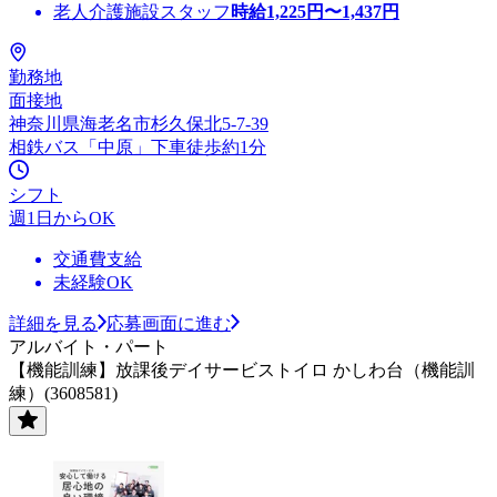
老人介護施設スタッフ
時給
1,225
円〜
1,437
円
勤務地
面接地
神奈川県海老名市杉久保北5-7-39
相鉄バス「中原」下車徒歩約1分
シフト
週1日からOK
交通費支給
未経験OK
詳細を見る
応募画面に進む
アルバイト・パート
【機能訓練】放課後デイサービストイロ かしわ台（機能訓
練）(3608581)