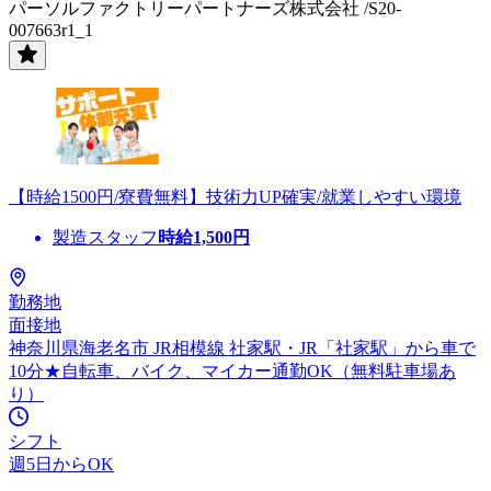
パーソルファクトリーパートナーズ株式会社 /S20-
007663r1_1
【時給1500円/寮費無料】技術力UP確実/就業しやすい環境
製造スタッフ
時給
1,500
円
勤務地
面接地
神奈川県海老名市 JR相模線 社家駅・JR「社家駅」から車で
10分★自転車、バイク、マイカー通勤OK（無料駐車場あ
り）
シフト
週5日からOK