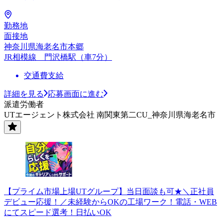
勤務地
面接地
神奈川県海老名市本郷
JR相模線 門沢橋駅（車7分）
交通費支給
詳細を見る
応募画面に進む
派遣労働者
UTエージェント株式会社 南関東第二CU_神奈川県海老名市
【プライム市場上場UTグループ】当日面談も可★＼正社員
デビュー応援！／未経験からOKの工場ワーク！電話・WEB
にてスピード選考！日払いOK