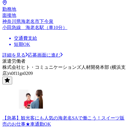
勤務地
面接地
神奈川県海老名市下今泉
小田急線 海老名駅（車10分）
交通費支給
短期OK
詳細を見る
応募画面に進む
派遣労働者
株式会社ヒト・コミュニケーションズ人材開発本部 (横浜支
店)/s0f11gs0209
【急募】観光客にも人気の海老名SAで働こう！スイーツ販
売のお仕事★車通勤OK