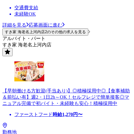
交通費支給
未経験OK
詳細を見る
応募画面に進む
すき家 海老名上河内店2のその他の求人を見る
アルバイト・パート
すき家 海老名上河内店
【早朝働ける方歓迎(手当あり)】◎積極採用中◎【食事補助
＆前払い有】週2・1日2h～OK！セルフレジで簡単接客◎マ
ニュアル完備で初バイト・未経験も安心！積極採用中
ファーストフード
時給
1,270
円〜
勤務地