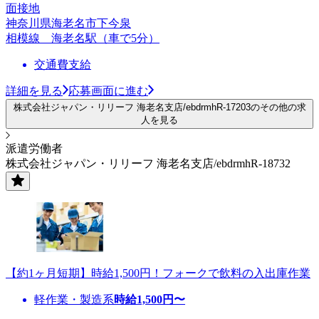
面接地
神奈川県海老名市下今泉
相模線 海老名駅（車で5分）
交通費支給
詳細を見る
応募画面に進む
株式会社ジャパン・リリーフ 海老名支店/ebdrmhR-17203のその他の求
人を見る
派遣労働者
株式会社ジャパン・リリーフ 海老名支店/ebdrmhR-18732
【約1ヶ月短期】時給1,500円！フォークで飲料の入出庫作業
軽作業・製造系
時給
1,500
円〜