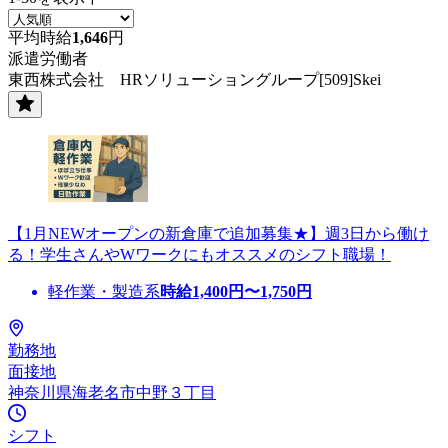
平均時給
1,646
円
派遣労働者
東西株式会社 HRソリューショングループ[509]Skei
【1月NEWオープンの新倉庫で追加募集★】週3日から働け
る！学生さんやWワークにもオススメのシフト職場！
軽作業・製造系
時給
1,400
円〜
1,750
円
勤務地
面接地
神奈川県海老名市中野３丁目
シフト