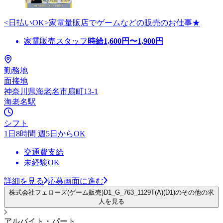
<日払いOK>家電量販店でゲームなどの販売のお仕事★
家電販売スタッフ
時給
1,600
円〜
1,900
円
勤務地
面接地
神奈川県海老名市扇町13-1
海老名駅
シフト
1日8時間 週5日からOK
交通費支給
未経験OK
詳細を見る
応募画面に進む
株式会社フェローズ(ゲーム販売)D1_G_763_1129T(A)(D1)のその他の求
人を見る
アルバイト・パート