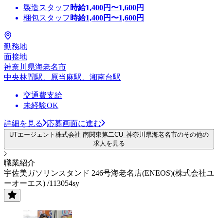
製造スタッフ
時給
1,400
円〜
1,600
円
梱包スタッフ
時給
1,400
円〜
1,600
円
勤務地
面接地
神奈川県海老名市
中央林間駅、原当麻駅、湘南台駅
交通費支給
未経験OK
詳細を見る
応募画面に進む
UTエージェント株式会社 南関東第二CU_神奈川県海老名市のその他の
求人を見る
職業紹介
宇佐美ガソリンスタンド 246号海老名店(ENEOS)(株式会社ユ
ーオーエス) /113054sy