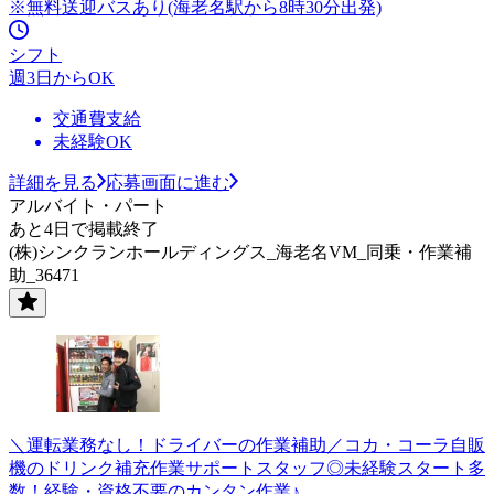
※無料送迎バスあり(海老名駅から8時30分出発)
シフト
週3日からOK
交通費支給
未経験OK
詳細を見る
応募画面に進む
アルバイト・パート
あと4日で掲載終了
(株)シンクランホールディングス_海老名VM_同乗・作業補
助_36471
＼運転業務なし！ドライバーの作業補助／コカ・コーラ自販
機のドリンク補充作業サポートスタッフ◎未経験スタート多
数！経験・資格不要のカンタン作業♪