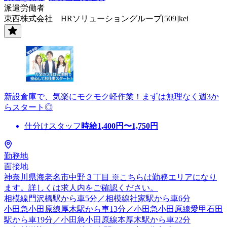
派遣労働者
東西株式会社 HRソリューショングループ[509]kei
新設倉庫で、気楽にモクモク軽作業！まずは無理なく週3か
らスタート◎
仕分けスタッフ
時給
1,400
円〜
1,750
円
勤務地
面接地
神奈川県海老名市中野３丁目 ※こちらは勤務エリアになり
ます。詳しくは求人内をご確認ください。
相模線門沢橋駅から車5分／相模線社家駅から車6分
小田急小田原線厚木駅から車13分／小田急小田原線愛甲石田
駅から車19分／小田急小田原線本厚木駅から車22分