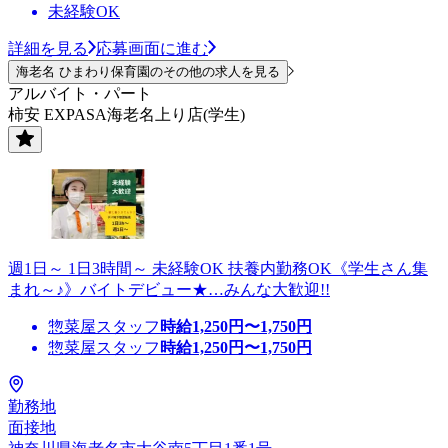
未経験OK
詳細を見る
応募画面に進む
海老名 ひまわり保育園のその他の求人を見る
アルバイト・パート
柿安 EXPASA海老名上り店(学生)
週1日～ 1日3時間～ 未経験OK 扶養内勤務OK《学生さん集
まれ～♪》バイトデビュー★…みんな大歓迎!!
惣菜屋スタッフ
時給
1,250
円〜
1,750
円
惣菜屋スタッフ
時給
1,250
円〜
1,750
円
勤務地
面接地