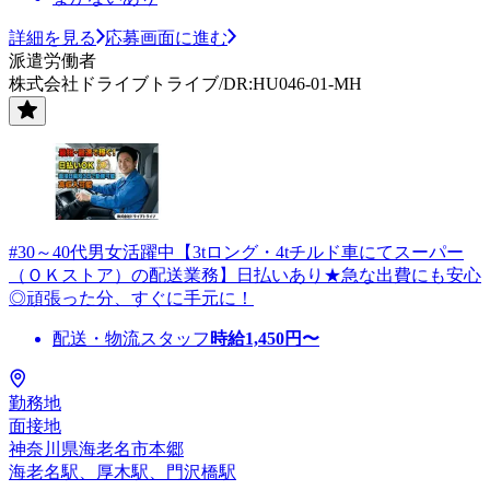
詳細を見る
応募画面に進む
派遣労働者
株式会社ドライブトライブ/DR:HU046-01-MH
#30～40代男女活躍中【3tロング・4tチルド車にてスーパー
（ＯＫストア）の配送業務】日払いあり★急な出費にも安心
◎頑張った分、すぐに手元に！
配送・物流スタッフ
時給
1,450
円〜
勤務地
面接地
神奈川県海老名市本郷
海老名駅、厚木駅、門沢橋駅