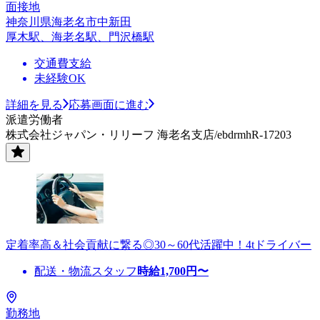
面接地
神奈川県海老名市中新田
厚木駅、海老名駅、門沢橋駅
交通費支給
未経験OK
詳細を見る
応募画面に進む
派遣労働者
株式会社ジャパン・リリーフ 海老名支店/ebdrmhR-17203
定着率高＆社会貢献に繋る◎30～60代活躍中！4tドライバー
配送・物流スタッフ
時給
1,700
円〜
勤務地