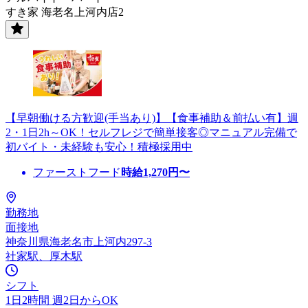
すき家 海老名上河内店2
【早朝働ける方歓迎(手当あり)】【食事補助＆前払い有】週
2・1日2h～OK！セルフレジで簡単接客◎マニュアル完備で
初バイト・未経験も安心！積極採用中
ファーストフード
時給
1,270
円〜
勤務地
面接地
神奈川県海老名市上河内297-3
社家駅、厚木駅
シフト
1日2時間 週2日からOK