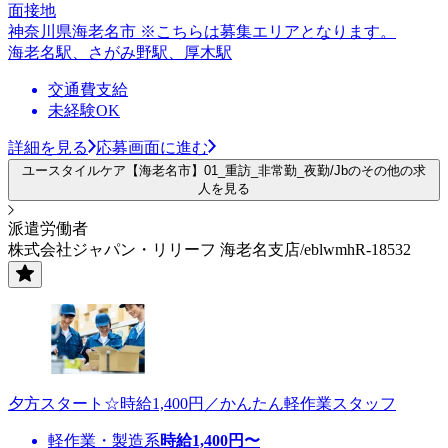
面接地
神奈川県海老名市 ※こちらは募集エリアとなります。
海老名駅、さがみ野駅、厚木駅
交通費支給
未経験OK
詳細を見る
応募画面に進む
ユースタイルケア【海老名市】01_重訪_非常勤_夜勤/Jbのその他の求
人を見る
派遣労働者
株式会社ジャパン・リリーフ 海老名支店/eblwmhR-18532
夕方スタート☆時給1,400円／かんたん軽作業スタッフ
軽作業・製造系
時給
1,400
円〜