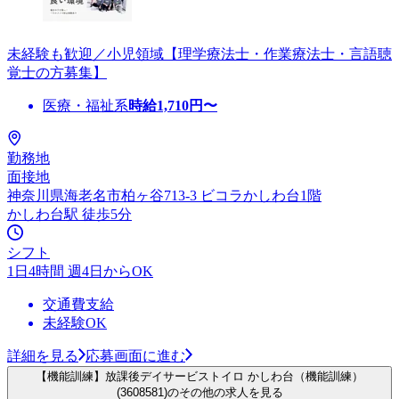
未経験も歓迎／小児領域【理学療法士・作業療法士・言語聴
覚士の方募集】
医療・福祉系
時給
1,710
円〜
勤務地
面接地
神奈川県海老名市柏ヶ谷713-3 ビコラかしわ台1階
かしわ台駅 徒歩5分
シフト
1日4時間 週4日からOK
交通費支給
未経験OK
詳細を見る
応募画面に進む
【機能訓練】放課後デイサービストイロ かしわ台（機能訓練）
(3608581)のその他の求人を見る