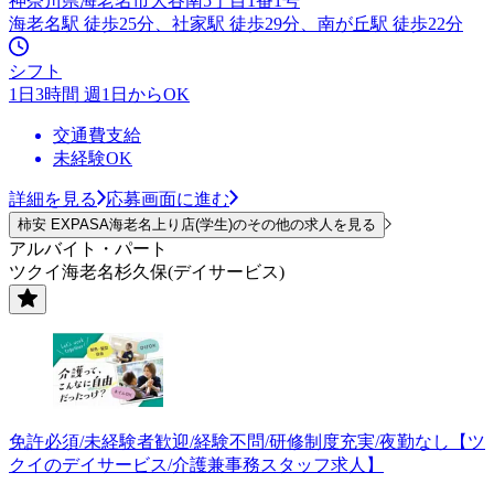
神奈川県海老名市大谷南5丁目1番1号
海老名駅 徒歩25分、社家駅 徒歩29分、南が丘駅 徒歩22分
シフト
1日3時間 週1日からOK
交通費支給
未経験OK
詳細を見る
応募画面に進む
柿安 EXPASA海老名上り店(学生)のその他の求人を見る
アルバイト・パート
ツクイ海老名杉久保(デイサービス)
免許必須/未経験者歓迎/経験不問/研修制度充実/夜勤なし【ツ
クイのデイサービス/介護兼事務スタッフ求人】