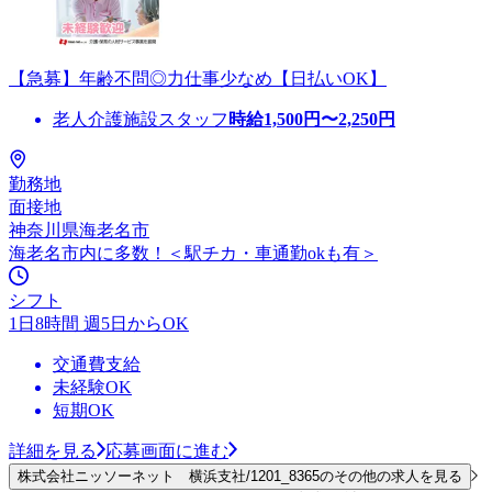
【急募】年齢不問◎力仕事少なめ【日払いOK】
老人介護施設スタッフ
時給
1,500
円〜
2,250
円
勤務地
面接地
神奈川県海老名市
海老名市内に多数！＜駅チカ・車通勤okも有＞
シフト
1日8時間 週5日からOK
交通費支給
未経験OK
短期OK
詳細を見る
応募画面に進む
株式会社ニッソーネット 横浜支社/1201_8365のその他の求人を見る