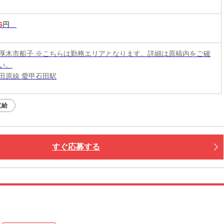
6
円
厚木市船子 ※こちらは勤務エリアとなります。詳細は原稿内をご確
い。
田原線 愛甲石田駅
支給
すぐ応募する