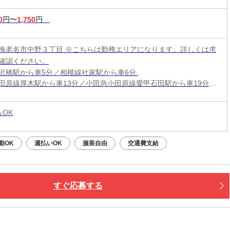
0
円〜
1,750
円
海老名市中野３丁目 ※こちらは勤務エリアになります。詳しくは求
確認ください。
沢橋駅から車5分／相模線社家駅から車6分
田原線厚木駅から車13分／小田急小田原線愛甲石田駅から車19分／
田原線本厚木駅から車22分
迎バスあり(海老名駅から8時30分出発)
らOK
勤OK
週払いOK
服装自由
交通費支給
すぐ応募する