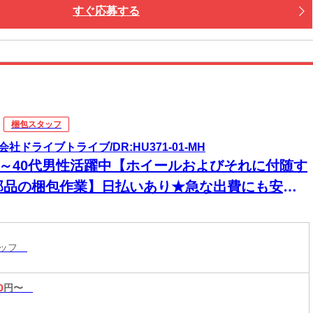
すぐ応募する
梱包スタッフ
会社ドライブトライブ/DR:HU371-01-MH
30～40代男性活躍中【ホイールおよびそれに付随す
部品の梱包作業】日払いあり★急な出費にも安心
頑張った分、すぐに手元に！
タッフ
0
円〜