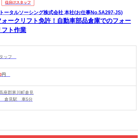
仕分けスタッフ
トータルソーシング株式会社 本社(お仕事No.5A297-JS)
フォークリフト免許！自動車部品倉庫でのフォー
リフト作業
スタッフ
0
円
高座郡寒川町倉見
線 倉見駅 車5分