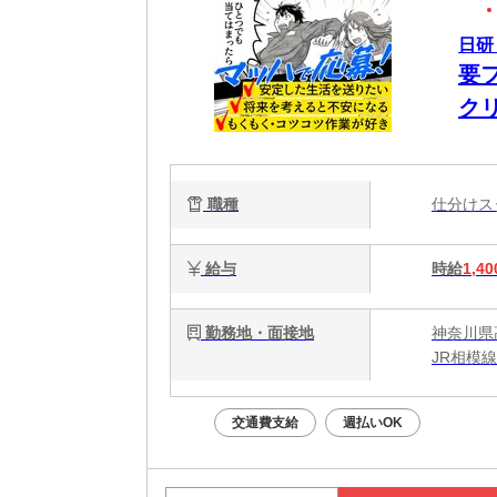
日研
要
ク
職種
仕分け
給与
時給
1,40
勤務地・面接地
神奈川県
JR相模
交通費支給
週払いOK