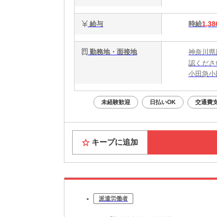
給与
時給
1,38
勤務地・面接地
神奈川県
認くださ
小田急小
未経験歓迎
日払いOK
交通費
キープに追加
派遣労働者