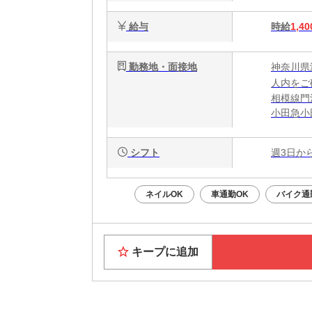
給与
時給
1,40
勤務地・面接地
神奈川県
人内をご
相模線門
小田急小
小田急小
※無料送
シフト
週3日か
ネイルOK
車通勤OK
バイク通
キープに追加