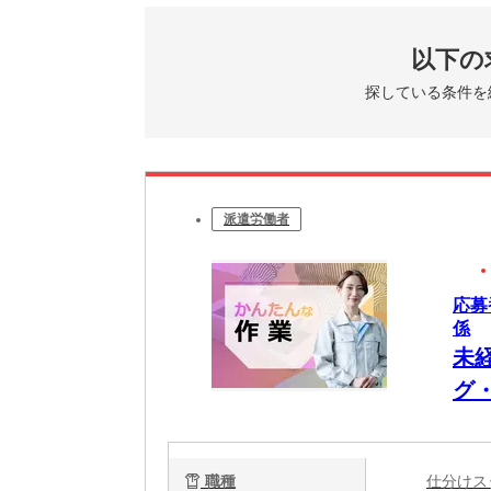
以下の
探している条件を
派遣労働者
応募
係
未
グ・
職種
仕分け