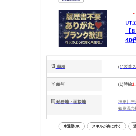
UT
【
4
ュ
職種
(1)製
給与
(1)時給
1
勤務地・面接地
神奈川県
鶴巻温泉
車通勤OK
スキルが身に付く