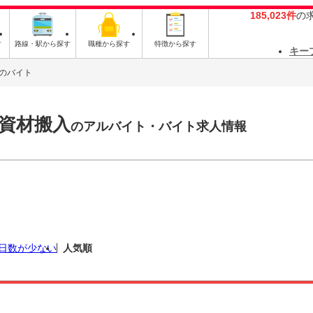
185,023件
の
す
路線・駅から探す
職種から探す
特徴から探す
キー
のバイト
資材搬入
のアルバイト・バイト求人情報
日数が少ない
人気順