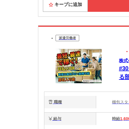
キープに追加
派遣労働者
株式
#
る
◎
職種
梱包ス
給与
時給
1,60