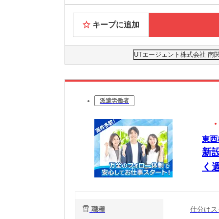
キープに追加
UTエージェント株式会社 南
派遣労働者
東西
新
く
職種
仕分け