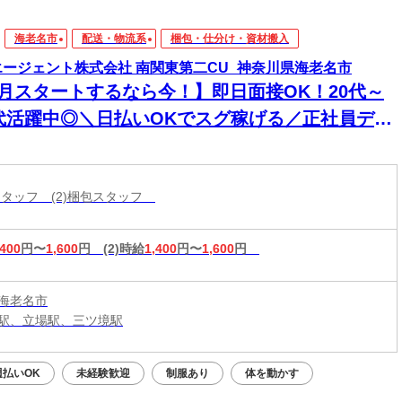
海老名市
配送・物流系
梱包・仕分け・資材搬入
エージェント株式会社 南関東第二CU_神奈川県海老名市
8月スタートするなら今！】即日面接OK！20代～
0代活躍中◎＼日払いOKでスグ稼げる／正社員デビ
ー応援！
造スタッフ (2)梱包スタッフ
,400
円〜
1,600
円
(2)時給
1,400
円〜
1,600
円
海老名市
駅、立場駅、三ツ境駅
週払いOK
未経験歓迎
制服あり
体を動かす