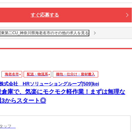
すぐ応募する
関東第二CU_神奈川県海老名市のその他の求人を見る
海老名市
配送・物流系
梱包・仕分け・資材搬入
株式会社 HRソリューショングループ[509]kei
設倉庫で、気楽にモクモク軽作業！まずは無理な
週3からスタート◎
スタッフ