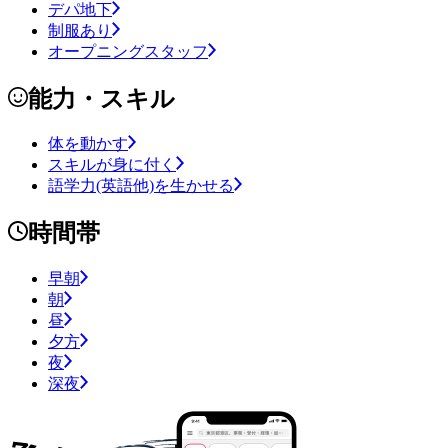
デパ地下
制服あり
オープニングスタッフ
能力・スキル
体を動かす
スキルが身に付く
語学力(英語他)を生かせる
時間帯
早朝
朝
昼
夕方
夜
深夜