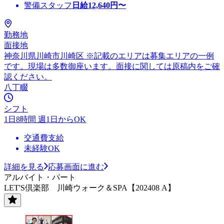
警備スタッフ
日給
12,640
円〜
勤務地
面接地
神奈川県川崎市川崎区 ※記載のエリアは募集エリアの一例
です。現場は多数御座います。面接に関しては原稿内をご確
認ください。
八丁畷
シフト
1日8時間 週1日からOK
交通費支給
未経験OK
詳細を見る
応募画面に進む
アルバイト・パート
LET'S倶楽部 川崎ウォーク＆SPA【202408 A】