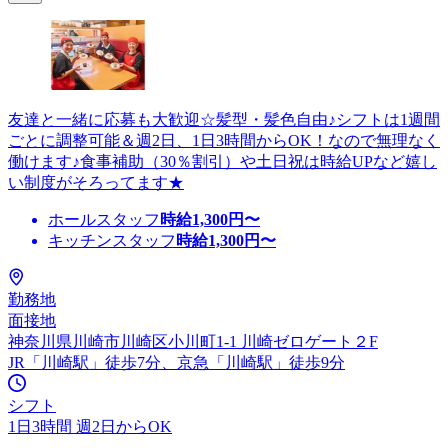
友達と一緒に応募も大歓迎☆髪型・髪色自由♪シフトは1週間
ごとに調整可能＆週2日、1日3時間からOK！なので無理なく
働けます♪食事補助（30％割引）や土日祝は時給UPなど嬉し
い制度がそろってます★
ホールスタッフ
時給
1,300
円〜
キッチンスタッフ
時給
1,300
円〜
勤務地
面接地
神奈川県川崎市川崎区小川町1-1 川崎ゼロゲート２F
JR「川崎駅」徒歩7分、京急「川崎駅」徒歩9分
シフト
1日3時間 週2日からOK