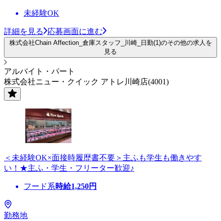
未経験OK
詳細を見る
応募画面に進む
株式会社Chain Affection_倉庫スタッフ_川崎_日勤(1)のその他の求人を
見る
アルバイト・パート
株式会社ニュー・クイック アトレ川崎店(4001)
＜未経験OK×面接時履歴書不要＞主ふも学生も働きやす
い！★主ふ・学生・フリーター歓迎♪
フード系
時給
1,250
円
勤務地