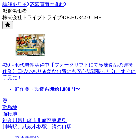
詳細を見る
応募画面に進む
派遣労働者
株式会社ドライブトライブ/DR:HU342-01-MH
#30～40代男性活躍中【フォークリフトにて冷凍食品の運搬
作業】日払いあり★急な出費にも安心◎頑張った分、すぐに
手元に！
軽作業・製造系
時給
1,800
円〜
勤務地
面接地
神奈川県川崎市川崎区東扇島
川崎駅、武蔵小杉駅、溝の口駅