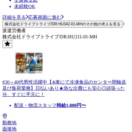
交通費支給
未経験OK
詳細を見る
応募画面に進む
株式会社ドライブトライブ/DR:HU342-01-MHのその他の求人を見る
派遣労働者
株式会社ドライブトライブ/DR:HU211-01-MH
#30～40代男性活躍中【4t車にて冷凍食品のセンター間輸送
及び集荷業務】日払いあり★急な出費にも安心◎頑張った
分、すぐに手元に！
配送・物流スタッフ
時給
1,800
円〜
勤務地
面接地