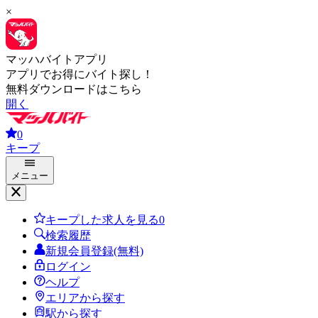
×
マッハバイトアプリ
アプリでお得にバイト探し！
無料ダウンロードはこちら
開く
0
キープ
メニュー
キープした求人を見る
0
検索履歴
新規会員登録(無料)
ログイン
ヘルプ
エリアから探す
駅から探す