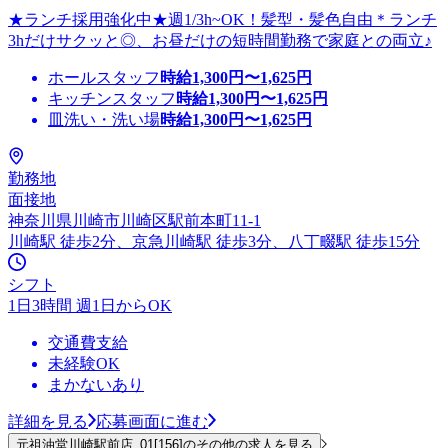
★ランチ採用強化中★週1/3h~OK！髪型・髪色自由＊ランチ
3hだけサクッと◎、お昼だけの短時間勤務で家庭との両立♪
ホールスタッフ
時給
1,300
円〜
1,625
円
キッチンスタッフ
時給
1,300
円〜
1,625
円
皿洗い・洗い場
時給
1,300
円〜
1,625
円
勤務地
面接地
神奈川県川崎市川崎区駅前本町11-1
川崎駅 徒歩2分、京急川崎駅 徒歩3分、八丁畷駅 徒歩15分
シフト
1日3時間 週1日からOK
交通費支給
未経験OK
まかないあり
詳細を見る
応募画面に進む
元祖油堂川崎駅前店_01[156]のその他の求人を見る