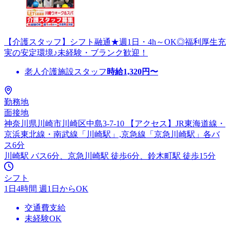
【介護スタッフ】シフト融通★週1日・4h～OK◎福利厚生充
実の安定環境♪未経験・ブランク歓迎！
老人介護施設スタッフ
時給
1,320
円〜
勤務地
面接地
神奈川県川崎市川崎区中島3-7-10 【アクセス】JR東海道線・
京浜東北線・南武線「川崎駅」,京急線「京急川崎駅」各バ
ス6分
川崎駅 バス6分、京急川崎駅 徒歩6分、鈴木町駅 徒歩15分
シフト
1日4時間 週1日からOK
交通費支給
未経験OK