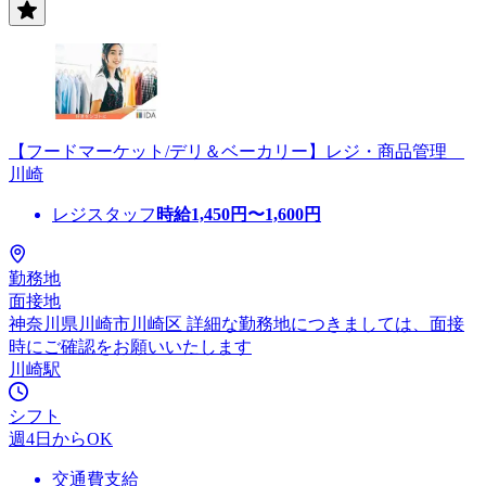
【フードマーケット/デリ＆ベーカリー】レジ・商品管理
川崎
レジスタッフ
時給
1,450
円〜
1,600
円
勤務地
面接地
神奈川県川崎市川崎区 詳細な勤務地につきましては、面接
時にご確認をお願いいたします
川崎駅
シフト
週4日からOK
交通費支給