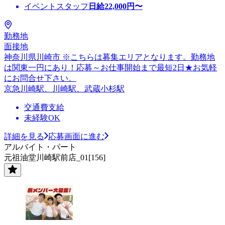
イベントスタッフ
日給
22,000
円〜
勤務地
面接地
神奈川県川崎市 ※こちらは募集エリアとなります。勤務地
は関東一円にあり！応募～お仕事開始まで最短2日★お気軽
にお問合せ下さい。
京急川崎駅、川崎駅、武蔵小杉駅
交通費支給
未経験OK
詳細を見る
応募画面に進む
アルバイト・パート
元祖油堂川崎駅前店_01[156]