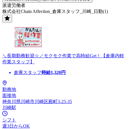
派遣労働者
株式会社Chain Affection_倉庫スタッフ_川崎_日勤(1)
＼長期勤務歓迎☆／モクモク作業で高時給Get！【倉庫内軽
作業スタッフ】
倉庫スタッフ
時給
1,320
円
勤務地
面接地
神奈川県川崎市川崎区殿町3-25-35
川崎駅
シフト
週3日からOK