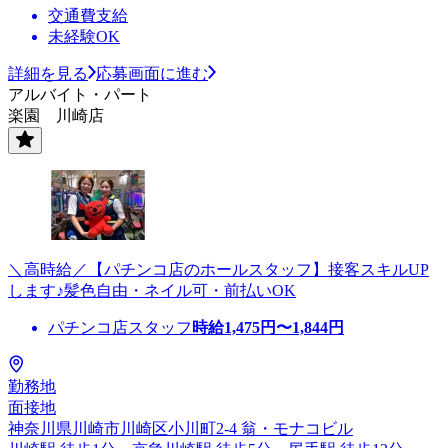
交通費支給
未経験OK
詳細を見る
応募画面に進む
アルバイト・パート
楽園 川崎店
＼高時給／【パチンコ店のホールスタッフ】接客スキルUP
します♪髪色自由・ネイル可・前払いOK
パチンコ店スタッフ
時給
1,475
円〜
1,844
円
勤務地
面接地
神奈川県川崎市川崎区小川町2-4 翁・モナコビル