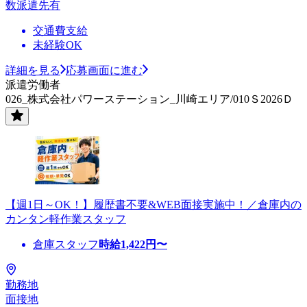
数派遣先有
交通費支給
未経験OK
詳細を見る
応募画面に進む
派遣労働者
026_株式会社パワーステーション_川崎エリア/010Ｓ2026Ｄ
【週1日～OK！】履歴書不要&WEB面接実施中！／倉庫内の
カンタン軽作業スタッフ
倉庫スタッフ
時給
1,422
円〜
勤務地
面接地