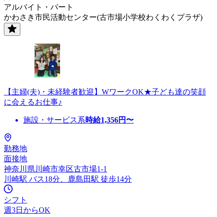
アルバイト・パート
かわさき市民活動センター(古市場小学校わくわくプラザ)
【主婦(夫)・未経験者歓迎】WワークOK★子ども達の笑顔
に会えるお仕事♪
施設・サービス系
時給
1,356
円〜
勤務地
面接地
神奈川県川崎市幸区古市場1-1
川崎駅 バス18分、鹿島田駅 徒歩14分
シフト
週3日からOK