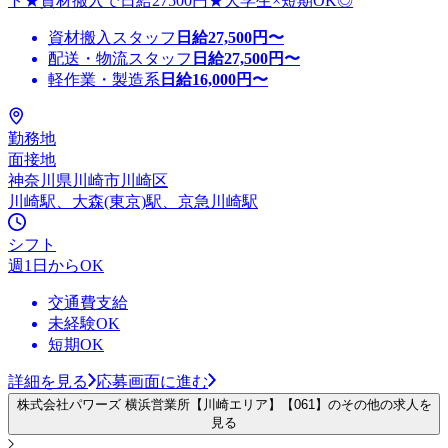
ト★資材搬入で日給27500円★大学生×短期OK◎
資材搬入スタッフ
日給
27,500
円〜
配送・物流スタッフ
日給
27,500
円〜
軽作業・製造系
日給
16,000
円〜
勤務地
面接地
神奈川県川崎市川崎区
川崎駅、大森(東京)駅、京急川崎駅
シフト
週1日からOK
交通費支給
未経験OK
短期OK
詳細を見る
応募画面に進む
株式会社パワーズ 横浜営業所【川崎エリア】【061】のその他の求人を
見る