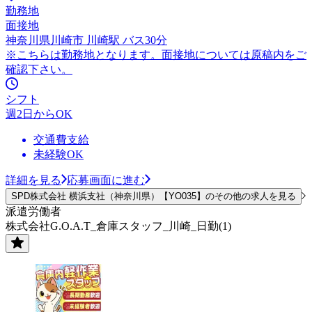
勤務地
面接地
神奈川県川崎市 川崎駅 バス30分
※こちらは勤務地となります。面接地については原稿内をご
確認下さい。
シフト
週2日からOK
交通費支給
未経験OK
詳細を見る
応募画面に進む
SPD株式会社 横浜支社（神奈川県）【YO035】のその他の求人を見る
派遣労働者
株式会社G.O.A.T_倉庫スタッフ_川崎_日勤(1)