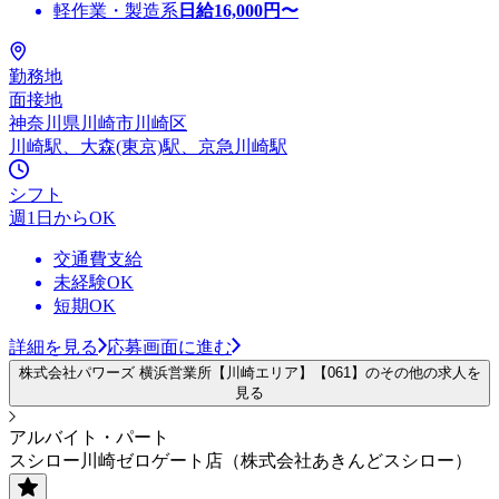
軽作業・製造系
日給
16,000
円〜
勤務地
面接地
神奈川県川崎市川崎区
川崎駅、大森(東京)駅、京急川崎駅
シフト
週1日からOK
交通費支給
未経験OK
短期OK
詳細を見る
応募画面に進む
株式会社パワーズ 横浜営業所【川崎エリア】【061】のその他の求人を
見る
アルバイト・パート
スシロー川崎ゼロゲート店（株式会社あきんどスシロー）