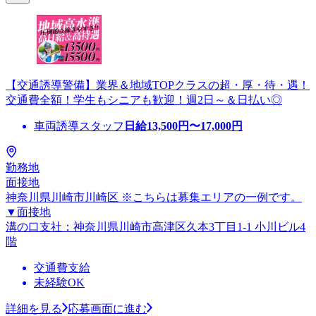
【交通誘導警備】業界＆地域TOPクラスの超・厚・待・遇！
交通費全額！学生もシニアも歓迎！週2日～＆日払い◎
車両誘導スタッフ
日給
13,500
円〜
17,000
円
勤務地
面接地
神奈川県川崎市川崎区 ※こちらは募集エリアの一例です。
▼面接地
溝の口支社：神奈川県川崎市高津区久本3丁目1-1 小川ビル4
階
交通費支給
未経験OK
詳細を見る
応募画面に進む