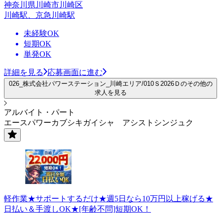
神奈川県川崎市川崎区
川崎駅、京急川崎駅
未経験OK
短期OK
単発OK
詳細を見る
応募画面に進む
026_株式会社パワーステーション_川崎エリア/010Ｓ2026Ｄのその他の
求人を見る
アルバイト・パート
エースパワーカブシキガイシャ アシストシンジュク
軽作業★サポートするだけ★週5日なら10万円以上稼げる★
日払い＆手渡しOK★[年齢不問]短期OK！