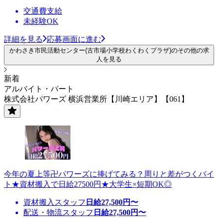
交通費支給
未経験OK
詳細を見る
応募画面に進む
かわさき市民活動センター(古市場小学校わくわくプラザ)のその他の求
人を見る
新着
アルバイト・パート
株式会社パワーズ 横浜営業所【川崎エリア】【061】
今年の夏上等卍パワーズに捧げてみる？周りと差がつくバイ
ト★資材搬入で日給27500円★大学生×短期OK◎
資材搬入スタッフ
日給
27,500
円〜
配送・物流スタッフ
日給
27,500
円〜