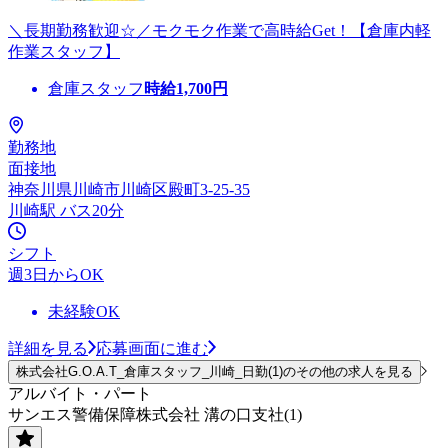
＼長期勤務歓迎☆／モクモク作業で高時給Get！【倉庫内軽
作業スタッフ】
倉庫スタッフ
時給
1,700
円
勤務地
面接地
神奈川県川崎市川崎区殿町3-25-35
川崎駅 バス20分
シフト
週3日からOK
未経験OK
詳細を見る
応募画面に進む
株式会社G.O.A.T_倉庫スタッフ_川崎_日勤(1)のその他の求人を見る
アルバイト・パート
サンエス警備保障株式会社 溝の口支社(1)