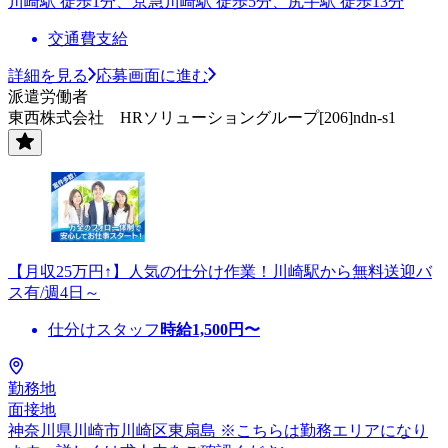
川崎駅 徒歩1分、京急川崎駅 徒歩5分、尻手駅 徒歩13分
交通費支給
詳細を見る
応募画面に進む
派遣労働者
東西株式会社 HRソリューショングループ[206]ndn-s1
【月収25万円↑】人気の仕分け作業！川崎駅から無料送迎バ
ス有/週4日～
仕分けスタッフ
時給
1,500
円〜
勤務地
面接地
神奈川県川崎市川崎区東扇島 ※こちらは勤務エリアになり