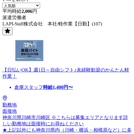
平均時給
2,006
円
派遣労働者
LAPI-Staff株式会社 本社/軽作業【日勤】(107)
【日払いOK】週1日～自由シフト♪未経験歓迎のかんたん軽
作業！
倉庫スタッフ
時給
1,400
円〜
勤務地
面接地
神奈川県川崎市川崎区 ※こちらは募集エリアとなります詳
しい勤務地は面接時にお尋ねください
★上記以外にも神奈川県内（川崎・横浜・相模原など）に多