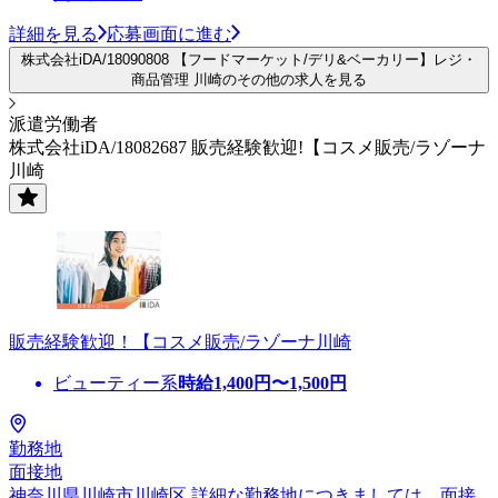
詳細を見る
応募画面に進む
株式会社iDA/18090808 【フードマーケット/デリ&ベーカリー】レジ・
商品管理 川崎のその他の求人を見る
派遣労働者
株式会社iDA/18082687 販売経験歓迎!【コスメ販売/ラゾーナ
川崎
販売経験歓迎！【コスメ販売/ラゾーナ川崎
ビューティー系
時給
1,400
円〜
1,500
円
勤務地
面接地
神奈川県川崎市川崎区 詳細な勤務地につきましては、面接