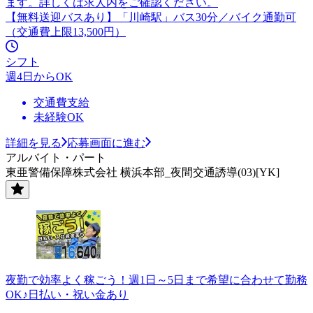
ます。詳しくは求人内をご確認ください。
【無料送迎バスあり】「川崎駅」バス30分／バイク通勤可
（交通費上限13,500円）
シフト
週4日からOK
交通費支給
未経験OK
詳細を見る
応募画面に進む
アルバイト・パート
東亜警備保障株式会社 横浜本部_夜間交通誘導(03)[YK]
夜勤で効率よく稼ごう！週1日～5日まで希望に合わせて勤務
OK♪日払い・祝い金あり