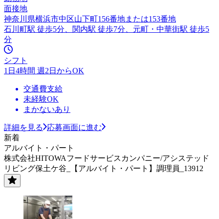
面接地
神奈川県横浜市中区山下町156番地または153番地
石川町駅 徒歩5分、関内駅 徒歩7分、元町・中華街駅 徒歩5
分
シフト
1日4時間 週2日からOK
交通費支給
未経験OK
まかないあり
詳細を見る
応募画面に進む
新着
アルバイト・パート
株式会社HITOWAフードサービスカンパニー/アシステッド
リビング保土ケ谷_【アルバイト・パート】調理員_13912