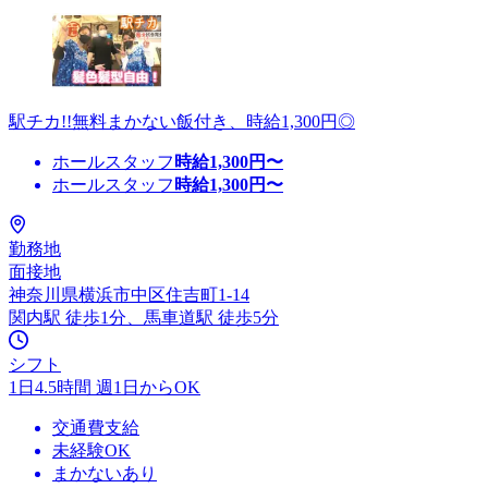
駅チカ!!無料まかない飯付き、時給1,300円◎
ホールスタッフ
時給
1,300
円〜
ホールスタッフ
時給
1,300
円〜
勤務地
面接地
神奈川県横浜市中区住吉町1-14
関内駅 徒歩1分、馬車道駅 徒歩5分
シフト
1日4.5時間 週1日からOK
交通費支給
未経験OK
まかないあり