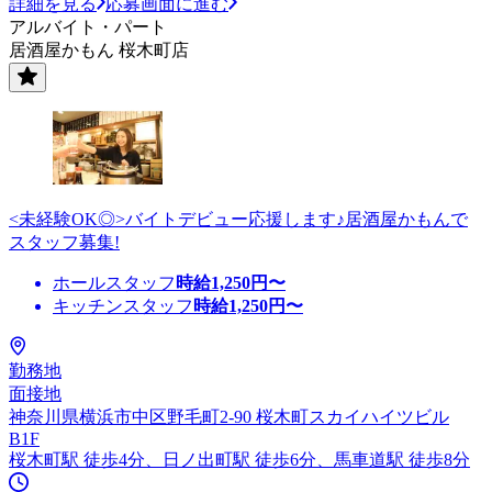
詳細を見る
応募画面に進む
アルバイト・パート
居酒屋かもん 桜木町店
<未経験OK◎>バイトデビュー応援します♪居酒屋かもんで
スタッフ募集!
ホールスタッフ
時給
1,250
円〜
キッチンスタッフ
時給
1,250
円〜
勤務地
面接地
神奈川県横浜市中区野毛町2-90 桜木町スカイハイツビル
B1F
桜木町駅 徒歩4分、日ノ出町駅 徒歩6分、馬車道駅 徒歩8分