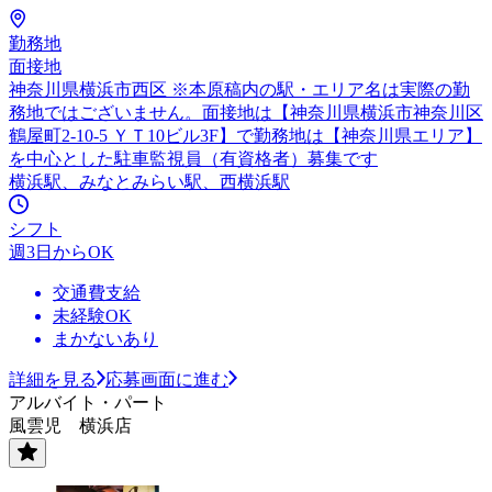
勤務地
面接地
神奈川県横浜市西区 ※本原稿内の駅・エリア名は実際の勤
務地ではございません。面接地は【神奈川県横浜市神奈川区
鶴屋町2-10-5 ＹＴ10ビル3F】で勤務地は【神奈川県エリア】
を中心とした駐車監視員（有資格者）募集です
横浜駅、みなとみらい駅、西横浜駅
シフト
週3日からOK
交通費支給
未経験OK
まかないあり
詳細を見る
応募画面に進む
アルバイト・パート
風雲児 横浜店