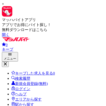
×
マッハバイトアプリ
アプリでお得にバイト探し！
無料ダウンロードはこちら
開く
0
キープ
メニュー
キープした求人を見る
0
検索履歴
新規会員登録(無料)
ログイン
ヘルプ
エリアから探す
駅から探す