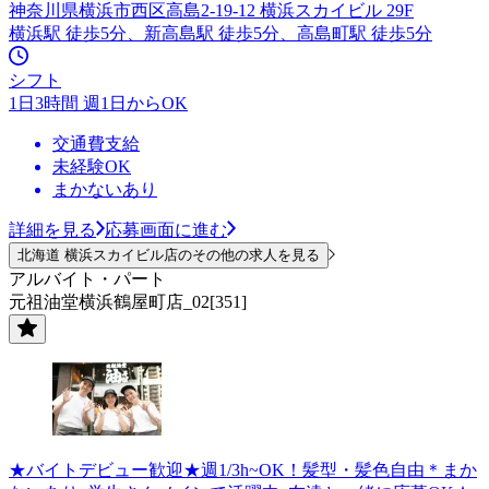
神奈川県横浜市西区高島2-19-12 横浜スカイビル 29F
横浜駅 徒歩5分、新高島駅 徒歩5分、高島町駅 徒歩5分
シフト
1日3時間 週1日からOK
交通費支給
未経験OK
まかないあり
詳細を見る
応募画面に進む
北海道 横浜スカイビル店のその他の求人を見る
アルバイト・パート
元祖油堂横浜鶴屋町店_02[351]
★バイトデビュー歓迎★週1/3h~OK！髪型・髪色自由＊まか