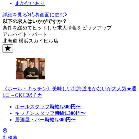
まかないあり
詳細を見る
応募画面に進む
以下の求人はいかがですか？
条件を緩めてヒットした求人情報をピックアップ
アルバイト・パート
北海道 横浜スカイビル店
《ホール・キッチン》美味しい北海道まかないが大人気★週
1日～OK◎駅チカ
ホールスタッフ
時給
1,300
円〜
キッチンスタッフ
時給
1,300
円〜
居酒屋・バー
時給
1,300
円〜
勤務地