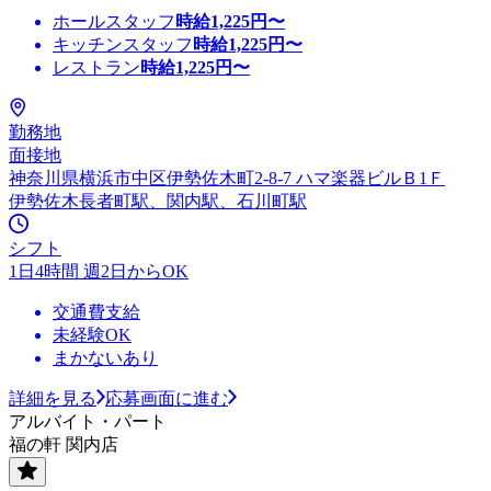
ホールスタッフ
時給
1,225
円〜
キッチンスタッフ
時給
1,225
円〜
レストラン
時給
1,225
円〜
勤務地
面接地
神奈川県横浜市中区伊勢佐木町2-8-7 ハマ楽器ビルＢ1Ｆ
伊勢佐木長者町駅、関内駅、石川町駅
シフト
1日4時間 週2日からOK
交通費支給
未経験OK
まかないあり
詳細を見る
応募画面に進む
アルバイト・パート
福の軒 関内店