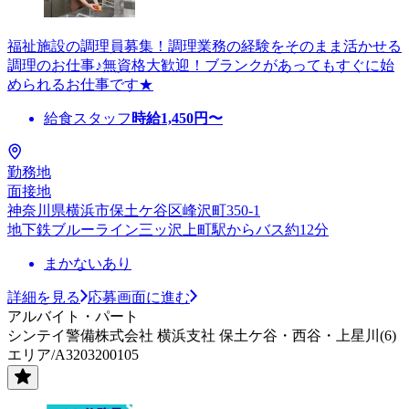
福祉施設の調理員募集！調理業務の経験をそのまま活かせる
調理のお仕事♪無資格大歓迎！ブランクがあってもすぐに始
められるお仕事です★
給食スタッフ
時給
1,450
円〜
勤務地
面接地
神奈川県横浜市保土ケ谷区峰沢町350-1
地下鉄ブルーライン三ッ沢上町駅からバス約12分
まかないあり
詳細を見る
応募画面に進む
アルバイト・パート
シンテイ警備株式会社 横浜支社 保土ケ谷・西谷・上星川(6)
エリア/A3203200105