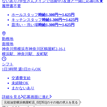
ないあり♪学生さんメインで活躍中♪友達と一緒に応募OK★
履歴書不要
ホールスタッフ
時給
1,300
円〜
1,625
円
キッチンスタッフ
時給
1,300
円〜
1,625
円
皿洗い・洗い場
時給
1,300
円〜
1,625
円
勤務地
面接地
神奈川県横浜市神奈川区鶴屋町2-16-1
横浜駅、神奈川駅、反町駅
シフト
1日3時間 週1日からOK
交通費支給
未経験OK
まかないあり
詳細を見る
応募画面に進む
元祖油堂横浜鶴屋町店_02[351]のその他の求人を見る