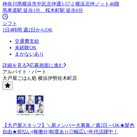
神奈川県横浜市中区北仲通5-57-2 横浜北仲ノット46階
馬車道駅 徒歩1分、桜木町駅 徒歩6分
シフト
1日4時間 週2日からOK
交通費支給
未経験OK
まかないあり
詳細を見る
応募画面に進む
アルバイト・パート
大戸屋ごはん処 横浜伊勢佐木町店
【大戸屋スタッフ】＼新メンバー大募集／週2日～OK★髪色
自由★前払い(稼働分)制度あり◎幅広い年代活躍中！