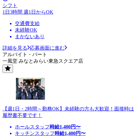
シフト
1日3時間 週1日からOK
交通費支給
未経験OK
まかないあり
詳細を見る
応募画面に進む
アルバイト・パート
一風堂 みなとみらい東急スクエア店
【週1日・2時間～勤務OK】未経験の方も大歓迎！面接時は
履歴書不要です！
ホールスタッフ
時給
1,400
円〜
キッチンスタッフ
時給
1,400
円〜