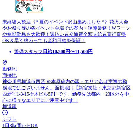
未経験大歓迎《* 夏のイベント沢山集めました *》花火大会
やお祭り等の各イベント会場での案内・誘導業務！Wワーク
や短期勤務も大歓迎！週払い＆交通費全額支給＆直行直帰
OK＆早く終わっても全額日給を保証！
警備スタッフ
日給
10,500
円〜
11,500
円
勤務地
面接地
神奈川県横浜市西区 ※本原稿内の駅・エリア名は実際の勤
務地ではございません。面接地は【新宿支社：東京都新宿区
西新宿1-3-15栃木ビル5F】です。勤務先は都内・23区外を中
心に様々なエリアにご用意中です！
横浜駅
シフト
1日8時間からOK