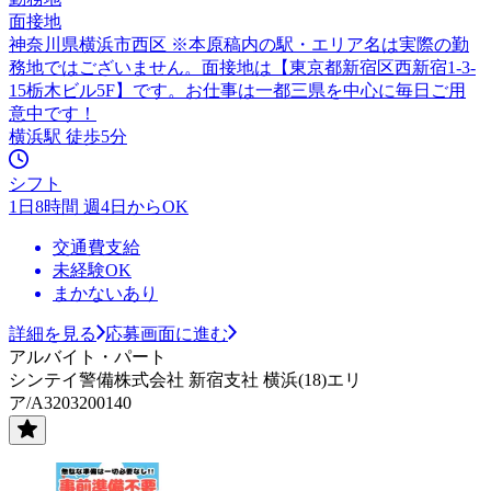
面接地
神奈川県横浜市西区 ※本原稿内の駅・エリア名は実際の勤
務地ではございません。面接地は【東京都新宿区西新宿1-3-
15栃木ビル5F】です。お仕事は一都三県を中心に毎日ご用
意中です！
横浜駅 徒歩5分
シフト
1日8時間 週4日からOK
交通費支給
未経験OK
まかないあり
詳細を見る
応募画面に進む
アルバイト・パート
シンテイ警備株式会社 新宿支社 横浜(18)エリ
ア/A3203200140