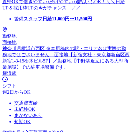
直帰OKで働きやすい♪続けやすい♪週払いもOK！＼＼日給
UP＆採用枠UPの今がチャンス！／／
警備スタッフ
日給
11,000
円〜
11,500
円
勤務地
面接地
神奈川県横浜市西区 ※本原稿内の駅・エリア名は実際の勤
務地ではございません。面接地【新宿支社：東京都新宿区西
新宿1-3-15栃木ビル5F】／勤務地【中野駅近辺にある大型商
業施設】での駐車場警備です。
横浜駅
シフト
週2日からOK
交通費支給
未経験OK
まかないあり
短期OK