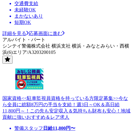
交通費支給
未経験OK
まかないあり
短期OK
詳細を見る
応募画面に進む
アルバイト・パート
シンテイ警備株式会社 横浜支社 横浜・みなとみらい・西横
浜(6)エリア/A3203200105
国家資格<<駐車監視員資格を持っている方限定募集>>今な
ら全員に総額8万円の手当を支給！週3日～OK＆高日給
11,800円～！この先も安定収入＆気持ちも財布も安心！地域
貢献に強いおすすめ＆レア求人
警備スタッフ
日給
11,800
円〜