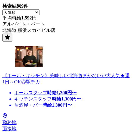
検索結果
9
件
平均時給
1,592
円
アルバイト・パート
北海道 横浜スカイビル店
《ホール・キッチン》美味しい北海道まかないが大人気★週
1日～OK◎駅チカ
ホールスタッフ
時給
1,300
円〜
キッチンスタッフ
時給
1,300
円〜
居酒屋・バー
時給
1,300
円〜
勤務地
面接地