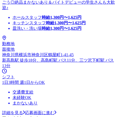
ごう◎絶品まかないあり＆バイトデビューの学生さんも大歓
迎♪
ホールスタッフ
時給
1,300
円〜
1,625
円
キッチンスタッフ
時給
1,300
円〜
1,625
円
皿洗い・洗い場
時給
1,300
円〜
1,625
円
勤務地
面接地
神奈川県横浜市神奈川区鶴屋町1-41-45
新高島駅 徒歩18分、高島町駅 バス11分、三ツ沢下町駅 バス
13分
シフト
1日3時間 週1日からOK
交通費支給
未経験OK
まかないあり
詳細を見る
応募画面に進む