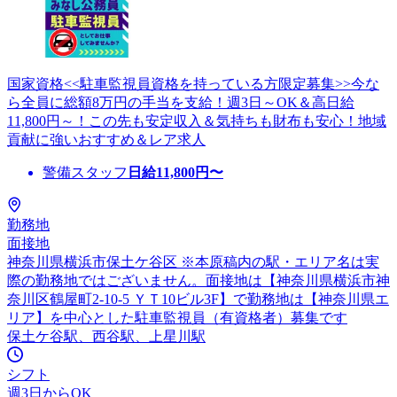
国家資格<<駐車監視員資格を持っている方限定募集>>今な
ら全員に総額8万円の手当を支給！週3日～OK＆高日給
11,800円～！この先も安定収入＆気持ちも財布も安心！地域
貢献に強いおすすめ＆レア求人
警備スタッフ
日給
11,800
円〜
勤務地
面接地
神奈川県横浜市保土ケ谷区 ※本原稿内の駅・エリア名は実
際の勤務地ではございません。面接地は【神奈川県横浜市神
奈川区鶴屋町2-10-5 ＹＴ10ビル3F】で勤務地は【神奈川県エ
リア】を中心とした駐車監視員（有資格者）募集です
保土ケ谷駅、西谷駅、上星川駅
シフト
週3日からOK