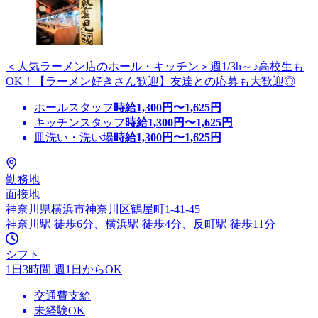
＜人気ラーメン店のホール・キッチン＞週1/3h～♪高校生も
OK！【ラーメン好きさん歓迎】友達との応募も大歓迎◎
ホールスタッフ
時給
1,300
円〜
1,625
円
キッチンスタッフ
時給
1,300
円〜
1,625
円
皿洗い・洗い場
時給
1,300
円〜
1,625
円
勤務地
面接地
神奈川県横浜市神奈川区鶴屋町1-41-45
神奈川駅 徒歩6分、横浜駅 徒歩4分、反町駅 徒歩11分
シフト
1日3時間 週1日からOK
交通費支給
未経験OK