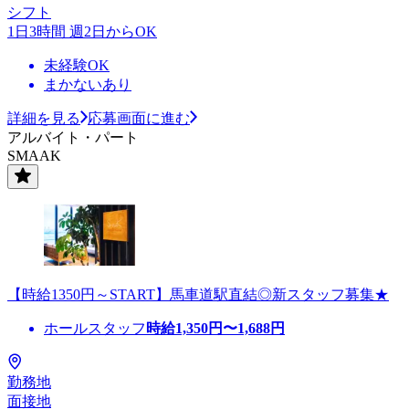
シフト
1日3時間 週2日からOK
未経験OK
まかないあり
詳細を見る
応募画面に進む
アルバイト・パート
SMAAK
【時給1350円～START】馬車道駅直結◎新スタッフ募集★
ホールスタッフ
時給
1,350
円〜
1,688
円
勤務地
面接地