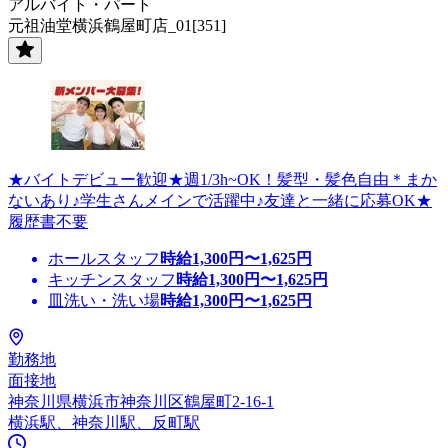
アルバイト・パート
元祖油堂横浜鶴屋町店_01[351]
★バイトデビュー歓迎★週1/3h~OK！髪型・髪色自由＊まか
ないあり♪学生さんメインで活躍中♪友達と一緒に応募OK★
履歴書不要
ホールスタッフ
時給
1,300
円〜
1,625
円
キッチンスタッフ
時給
1,300
円〜
1,625
円
皿洗い・洗い場
時給
1,300
円〜
1,625
円
勤務地
面接地
神奈川県横浜市神奈川区鶴屋町2-16-1
横浜駅、神奈川駅、反町駅