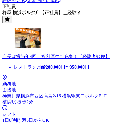
詳細を見る
応募画面に進む
正社員
杵屋 横浜ポルタ店【正社員】＿経験者
店長は賞与年4回！福利厚生も充実！【経験者歓迎】
レストラン
月給
280,000
円〜
350,000
円
勤務地
面接地
神奈川県横浜市西区高島2-16 横浜駅東口ポルタB1F
横浜駅 徒歩2分
シフト
1日8時間 週5日からOK