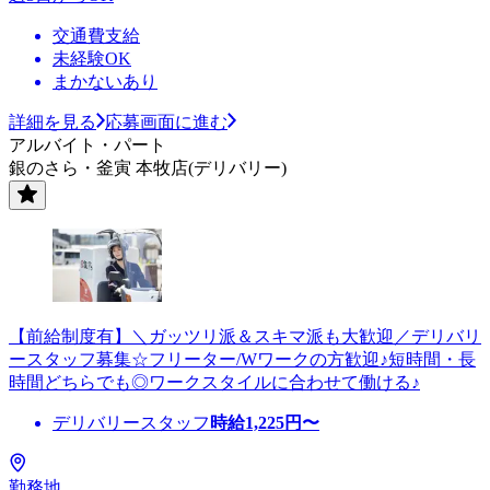
交通費支給
未経験OK
まかないあり
詳細を見る
応募画面に進む
アルバイト・パート
銀のさら・釜寅 本牧店(デリバリー)
【前給制度有】＼ガッツリ派＆スキマ派も大歓迎／デリバリ
ースタッフ募集☆フリーター/Wワークの方歓迎♪短時間・長
時間どちらでも◎ワークスタイルに合わせて働ける♪
デリバリースタッフ
時給
1,225
円〜
勤務地