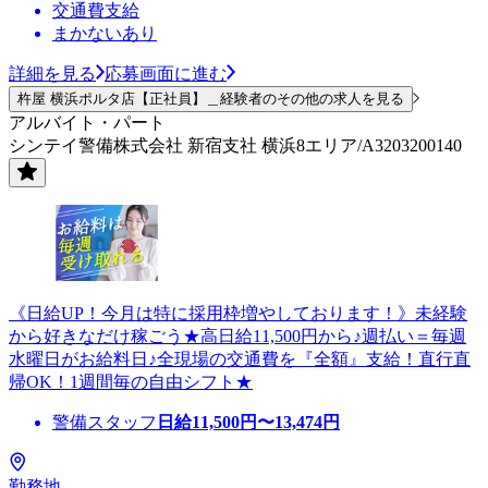
交通費支給
まかないあり
詳細を見る
応募画面に進む
杵屋 横浜ポルタ店【正社員】＿経験者のその他の求人を見る
アルバイト・パート
シンテイ警備株式会社 新宿支社 横浜8エリア/A3203200140
《日給UP！今月は特に採用枠増やしております！》未経験
から好きなだけ稼ごう★高日給11,500円から♪週払い＝毎週
水曜日がお給料日♪全現場の交通費を『全額』支給！直行直
帰OK！1週間毎の自由シフト★
警備スタッフ
日給
11,500
円〜
13,474
円
勤務地