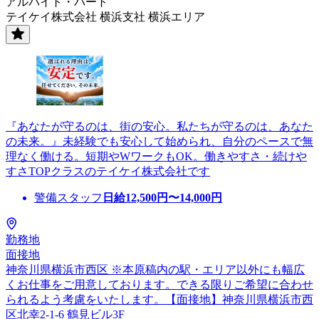
アルバイト・パート
テイケイ株式会社 横浜支社 横浜エリア
『あなたが守るのは、街の安心。私たちが守るのは、あなた
の未来。』未経験でも安心して始められ、自分のペースで無
理なく働ける。短期やWワークもOK。働きやすさ・続けや
すさTOPクラスのテイケイ株式会社です
警備スタッフ
日給
12,500
円〜
14,000
円
勤務地
面接地
神奈川県横浜市西区 ※本原稿内の駅・エリア以外にも幅広
くお仕事をご用意しております。できる限りご希望に合わせ
られるよう考慮をいたします。【面接地】神奈川県横浜市西
区北幸2-1-6 鶴見ビル3F