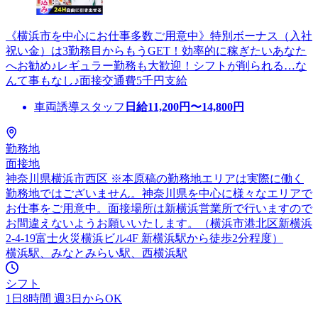
《横浜市を中心にお仕事多数ご用意中》特別ボーナス（入社
祝い金）は3勤務目からもうGET！効率的に稼ぎたいあなた
へお勧め♪レギュラー勤務も大歓迎！シフトが削られる…な
んて事もなし♪面接交通費5千円支給
車両誘導スタッフ
日給
11,200
円〜
14,800
円
勤務地
面接地
神奈川県横浜市西区 ※本原稿の勤務地エリアは実際に働く
勤務地ではございません。神奈川県を中心に様々なエリアで
お仕事をご用意中。面接場所は新横浜営業所で行いますので
お間違えないようお願いいたします。（横浜市港北区新横浜
2-4-19富士火災横浜ビル4F 新横浜駅から徒歩2分程度）
横浜駅、みなとみらい駅、西横浜駅
シフト
1日8時間 週3日からOK