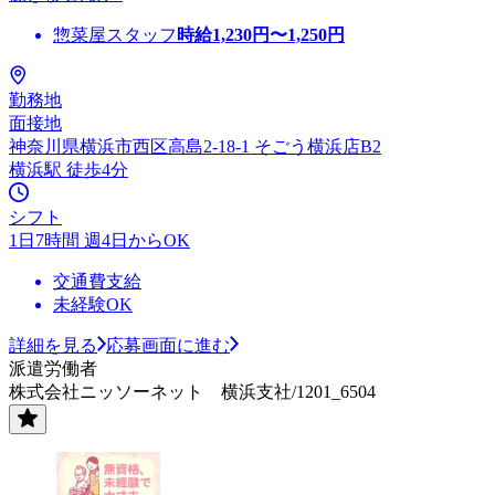
惣菜屋スタッフ
時給
1,230
円〜
1,250
円
勤務地
面接地
神奈川県横浜市西区高島2-18-1 そごう横浜店B2
横浜駅 徒歩4分
シフト
1日7時間 週4日からOK
交通費支給
未経験OK
詳細を見る
応募画面に進む
派遣労働者
株式会社ニッソーネット 横浜支社/1201_6504