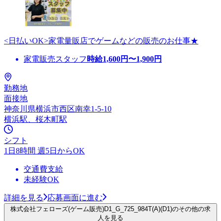
<日払いOK>家電量販店でゲームなどの販売のお仕事★
家電販売スタッフ
時給
1,600
円〜
1,900
円
勤務地
面接地
神奈川県横浜市西区南幸1-5-10
横浜駅、桜木町駅
シフト
1日8時間 週5日からOK
交通費支給
未経験OK
詳細を見る
応募画面に進む
株式会社フェローズ(ゲーム販売)D1_G_725_984T(A)(D1)のその他の求
人を見る