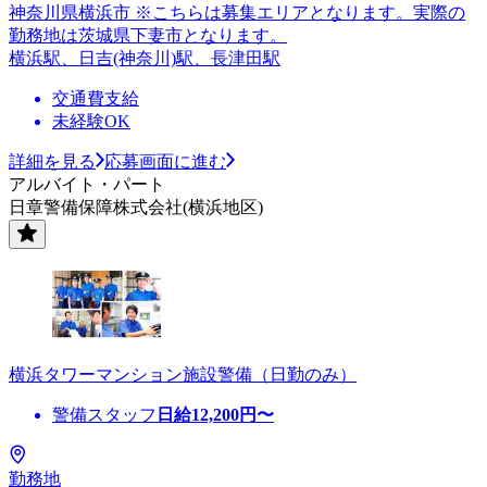
神奈川県横浜市 ※こちらは募集エリアとなります。実際の
勤務地は茨城県下妻市となります。
横浜駅、日吉(神奈川)駅、長津田駅
交通費支給
未経験OK
詳細を見る
応募画面に進む
アルバイト・パート
日章警備保障株式会社(横浜地区)
横浜タワーマンション施設警備（日勤のみ）
警備スタッフ
日給
12,200
円〜
勤務地