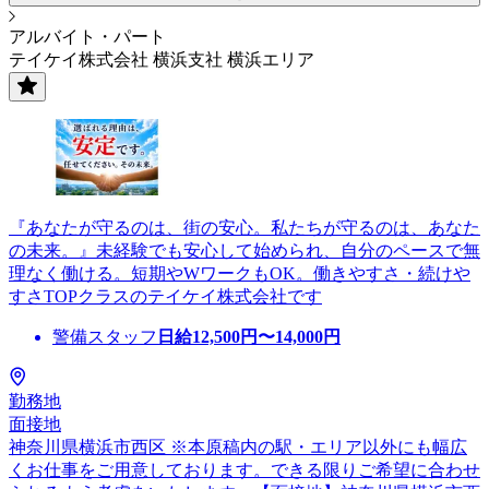
アルバイト・パート
テイケイ株式会社 横浜支社 横浜エリア
『あなたが守るのは、街の安心。私たちが守るのは、あなた
の未来。』未経験でも安心して始められ、自分のペースで無
理なく働ける。短期やWワークもOK。働きやすさ・続けや
すさTOPクラスのテイケイ株式会社です
警備スタッフ
日給
12,500
円〜
14,000
円
勤務地
面接地
神奈川県横浜市西区 ※本原稿内の駅・エリア以外にも幅広
くお仕事をご用意しております。できる限りご希望に合わせ