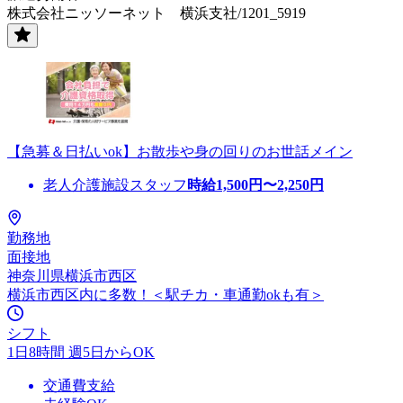
株式会社ニッソーネット 横浜支社/1201_5919
【急募＆日払いok】お散歩や身の回りのお世話メイン
老人介護施設スタッフ
時給
1,500
円〜
2,250
円
勤務地
面接地
神奈川県横浜市西区
横浜市西区内に多数！＜駅チカ・車通勤okも有＞
シフト
1日8時間 週5日からOK
交通費支給