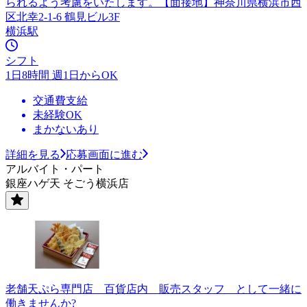
られるよう考慮をいたします。【面接地】神奈川県横浜市西
区北幸2-1-6 鶴見ビル3F
横浜駅
シフト
1日8時間 週1日からOK
交通費支給
未経験OK
まかないあり
詳細を見る
応募画面に進む
アルバイト・パート
銀座ハゲ天 そごう横浜店
老舗天ぷら専門店 百貨店内 販売スタッフ として一緒に
働きませんか?