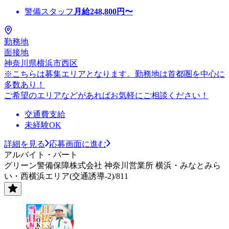
警備スタッフ
月給
248,800
円〜
勤務地
面接地
神奈川県横浜市西区
※こちらは募集エリアとなります。勤務地は首都圏を中心に
多数あり！
ご希望のエリアなどがあればお気軽にご相談ください！
交通費支給
未経験OK
詳細を見る
応募画面に進む
アルバイト・パート
グリーン警備保障株式会社 神奈川営業所 横浜・みなとみら
い・西横浜エリア(交通誘導-2)/811