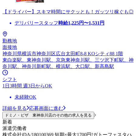
【ドライバー】スキマ時間にサクッとも！ガッツリ稼ぐも◎
デリバリースタッフ
時給
1,225
円〜
1,531
円
勤務地
面接地
神奈川県横浜市神奈川区広台太田町8-8 KOシティ88 1階
東白楽駅、東神奈川駅、京急東神奈川駅、三ツ沢下町駅、神
奈川駅、神奈川新町駅、横浜駅、大口駅、新高島駅
シフト
1日3時間 週3日からOK
未経験OK
詳細を見る
応募画面に進む
ドミノ・ピザ 東神奈川店のその他の求人を見る
新着
派遣労働者
株式会社iDA/180100369 短期×最大1700円!ガトーフェスタハ