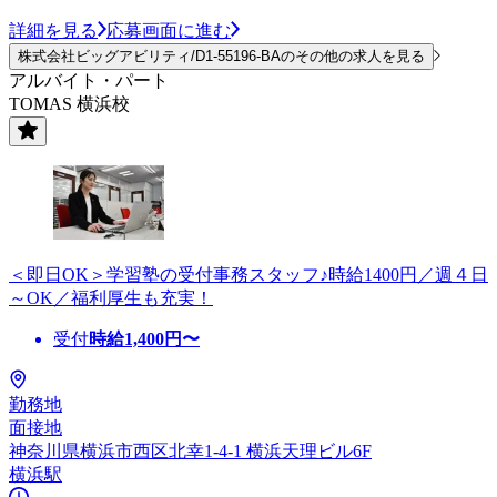
詳細を見る
応募画面に進む
株式会社ビッグアビリティ/D1-55196-BAのその他の求人を見る
アルバイト・パート
TOMAS 横浜校
＜即日OK＞学習塾の受付事務スタッフ♪時給1400円／週４日
～OK／福利厚生も充実！
受付
時給
1,400
円〜
勤務地
面接地
神奈川県横浜市西区北幸1-4-1 横浜天理ビル6F
横浜駅