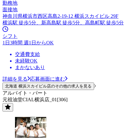
勤務地
面接地
神奈川県横浜市西区高島2-19-12 横浜スカイビル 29F
横浜駅 徒歩5分、新高島駅 徒歩5分、高島町駅 徒歩5分
シフト
1日3時間 週1日からOK
交通費支給
未経験OK
まかないあり
詳細を見る
応募画面に進む
北海道 横浜スカイビル店のその他の求人を見る
アルバイト・パート
元祖油堂CIAL横浜店_01[306]