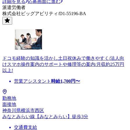
詳細を見る
応募画面に進む
派遣労働者
株式会社ビッグアビリティ/D1-55196-BA
ドコモ経験の知識を活かし土日祝休みで働きやすく/法人向
けスマホ操作案内のサポートや修理等の案内/月収約25万円
以上!
営業アシスタント
時給
1,700
円〜
勤務地
面接地
神奈川県横浜市西区
みなとみらい線【みなとみらい】徒歩3分
交通費支給