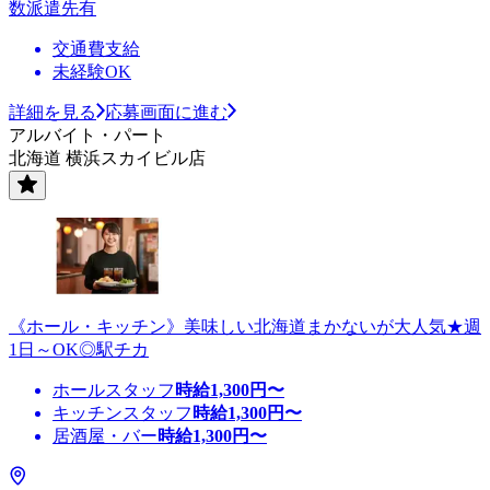
数派遣先有
交通費支給
未経験OK
詳細を見る
応募画面に進む
アルバイト・パート
北海道 横浜スカイビル店
《ホール・キッチン》美味しい北海道まかないが大人気★週
1日～OK◎駅チカ
ホールスタッフ
時給
1,300
円〜
キッチンスタッフ
時給
1,300
円〜
居酒屋・バー
時給
1,300
円〜