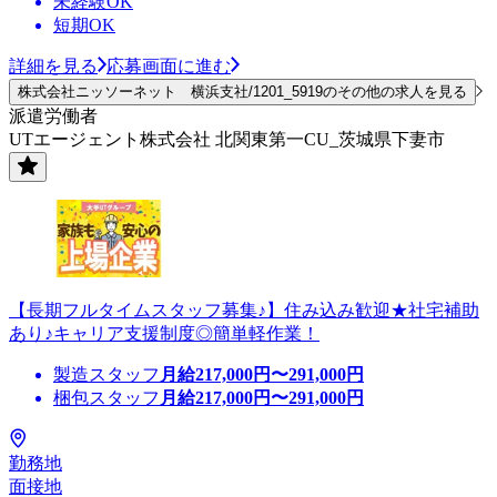
未経験OK
短期OK
詳細を見る
応募画面に進む
株式会社ニッソーネット 横浜支社/1201_5919のその他の求人を見る
派遣労働者
UTエージェント株式会社 北関東第一CU_茨城県下妻市
【長期フルタイムスタッフ募集♪】住み込み歓迎★社宅補助
あり♪キャリア支援制度◎簡単軽作業！
製造スタッフ
月給
217,000
円〜
291,000
円
梱包スタッフ
月給
217,000
円〜
291,000
円
勤務地
面接地