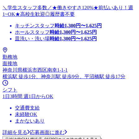
＼学生スタッフ多数／★働きやすさ120%★前払いあり！週
1~OK★高校生歓迎◎履歴書不要
キッチンスタッフ
時給
1,300
円〜
1,625
円
ホールスタッフ
時給
1,300
円〜
1,625
円
皿洗い・洗い場
時給
1,300
円〜
1,625
円
勤務地
面接地
神奈川県横浜市西区南幸1-1-1
横浜駅 徒歩1分、神奈川駅 徒歩9分、平沼橋駅 徒歩17分
シフト
1日3時間 週1日からOK
交通費支給
未経験OK
まかないあり
詳細を見る
応募画面に進む