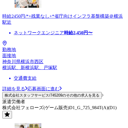
時給2450円/*+残業なし+*省庁向けインフラ基盤構築＠横浜
駅近
ネットワークエンジニア
時給
2,450
円〜
勤務地
面接地
神奈川県横浜市西区
横浜駅、新横浜駅、戸塚駅
交通費支給
詳細を見る
応募画面に進む
株式会社スタッフサービス/745209のその他の求人を見る
派遣労働者
株式会社フェローズ(ゲーム販売)D1_G_725_984T(A)(D1)