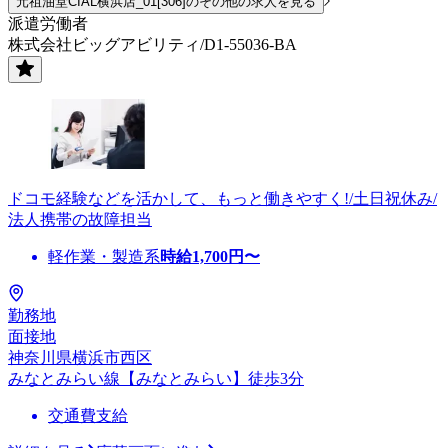
元祖油堂CIAL横浜店_01[306]のその他の求人を見る
派遣労働者
株式会社ビッグアビリティ/D1-55036-BA
ドコモ経験などを活かして、もっと働きやすく!/土日祝休み/
法人携帯の故障担当
軽作業・製造系
時給
1,700
円〜
勤務地
面接地
神奈川県横浜市西区
みなとみらい線【みなとみらい】徒歩3分
交通費支給