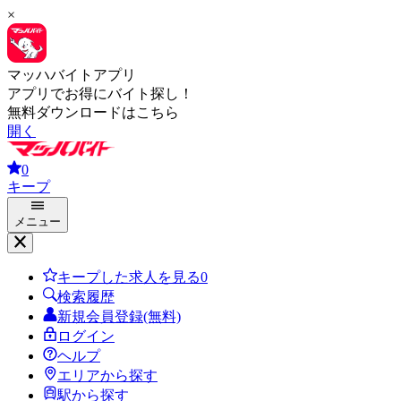
×
マッハバイトアプリ
アプリでお得にバイト探し！
無料ダウンロードはこちら
開く
0
キープ
メニュー
キープした求人を見る
0
検索履歴
新規会員登録(無料)
ログイン
ヘルプ
エリアから探す
駅から探す