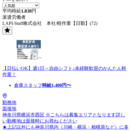
平均時給
1,838
円
派遣労働者
LAPI-Staff株式会社 本社/軽作業【日勤】(72)
【日払いOK】週1日～自由シフト♪未経験歓迎のかんたん軽
作業！
倉庫スタッフ
時給
1,400
円〜
勤務地
面接地
神奈川県横浜市西区 ※こちらは募集エリアとなります詳し
い勤務地は面接時にお尋ねください
★上記以外にも神奈川県内（川崎・横浜・相模原など）に多