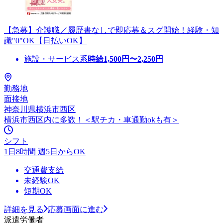
【急募】介護職／履歴書なしで即応募＆スグ開始！経験・知
識"0"OK【日払いOK】
施設・サービス系
時給
1,500
円〜
2,250
円
勤務地
面接地
神奈川県横浜市西区
横浜市西区内に多数！＜駅チカ・車通勤okも有＞
シフト
1日8時間 週5日からOK
交通費支給
未経験OK
短期OK
詳細を見る
応募画面に進む
派遣労働者