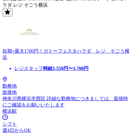
ラダ レジ そごう横浜
短期×最大1700円！ガトーフェスタハラダ レジ そごう横
浜
レジスタッフ
時給
1,550
円〜
1,700
円
勤務地
面接地
神奈川県横浜市西区 詳細な勤務地につきましては、面接時
にご確認をお願いいたします
横浜駅
シフト
週4日からOK