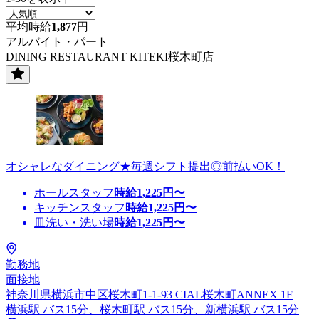
平均時給
1,877
円
アルバイト・パート
DINING RESTAURANT KITEKI桜木町店
オシャレなダイニング★毎週シフト提出◎前払いOK！
ホールスタッフ
時給
1,225
円〜
キッチンスタッフ
時給
1,225
円〜
皿洗い・洗い場
時給
1,225
円〜
勤務地
面接地
神奈川県横浜市中区桜木町1-1-93 CIAL桜木町ANNEX 1F
横浜駅 バス15分、桜木町駅 バス15分、新横浜駅 バス15分