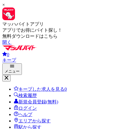
×
マッハバイトアプリ
アプリでお得にバイト探し！
無料ダウンロードはこちら
開く
0
キープ
メニュー
キープした求人を見る
0
検索履歴
新規会員登録(無料)
ログイン
ヘルプ
エリアから探す
駅から探す