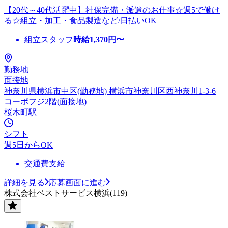
【20代～40代活躍中】社保完備・派遣のお仕事☆週5で働け
る☆組立・加工・食品製造など/日払いOK
組立スタッフ
時給
1,370
円〜
勤務地
面接地
神奈川県横浜市中区(勤務地) 横浜市神奈川区西神奈川1-3-6
コーポフジ2階(面接地)
桜木町駅
シフト
週5日からOK
交通費支給
詳細を見る
応募画面に進む
株式会社ベストサービス横浜(119)