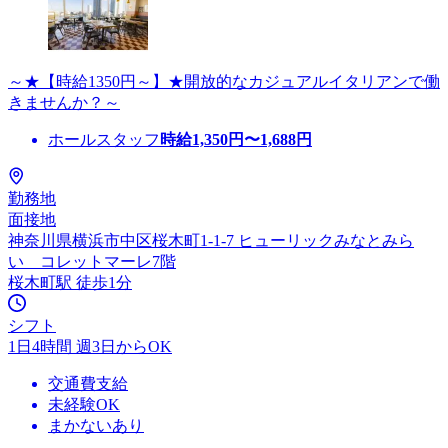
～★【時給1350円～】★開放的なカジュアルイタリアンで働
きませんか？～
ホールスタッフ
時給
1,350
円〜
1,688
円
勤務地
面接地
神奈川県横浜市中区桜木町1-1-7 ヒューリックみなとみら
い コレットマーレ7階
桜木町駅 徒歩1分
シフト
1日4時間 週3日からOK
交通費支給
未経験OK
まかないあり