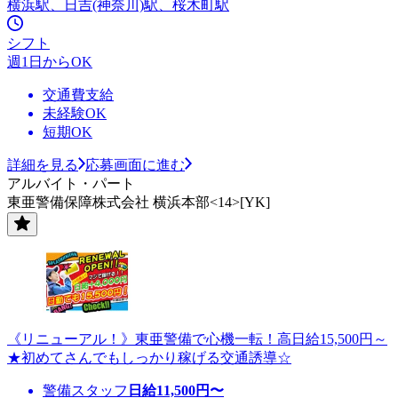
横浜駅、日吉(神奈川)駅、桜木町駅
シフト
週1日からOK
交通費支給
未経験OK
短期OK
詳細を見る
応募画面に進む
アルバイト・パート
東亜警備保障株式会社 横浜本部<14>[YK]
《リニューアル！》東亜警備で心機一転！高日給15,500円～
★初めてさんでもしっかり稼げる交通誘導☆
警備スタッフ
日給
11,500
円〜