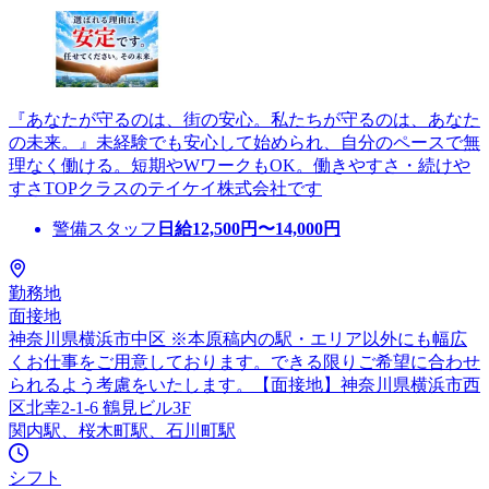
『あなたが守るのは、街の安心。私たちが守るのは、あなた
の未来。』未経験でも安心して始められ、自分のペースで無
理なく働ける。短期やWワークもOK。働きやすさ・続けや
すさTOPクラスのテイケイ株式会社です
警備スタッフ
日給
12,500
円〜
14,000
円
勤務地
面接地
神奈川県横浜市中区 ※本原稿内の駅・エリア以外にも幅広
くお仕事をご用意しております。できる限りご希望に合わせ
られるよう考慮をいたします。【面接地】神奈川県横浜市西
区北幸2-1-6 鶴見ビル3F
関内駅、桜木町駅、石川町駅
シフト