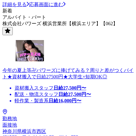
詳細を見る
応募画面に進む
新着
アルバイト・パート
株式会社パワーズ 横浜営業所【横浜エリア】【062】
今年の夏上等卍パワーズに捧げてみる？周りと差がつくバイ
ト★資材搬入で日給27500円★大学生×短期OK◎
資材搬入スタッフ
日給
27,500
円〜
配送・物流スタッフ
日給
27,500
円〜
軽作業・製造系
日給
16,000
円〜
勤務地
面接地
神奈川県横浜市西区