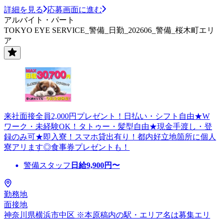
詳細を見る
応募画面に進む
アルバイト・パート
TOKYO EYE SERVICE_警備_日勤_202606_警備_桜木町エリ
ア
来社面接全員2,000円プレゼント！日払い・シフト自由★W
ワーク・未経験OK！タトゥー・髪型自由★現金手渡し・登
録のみ可★即入寮！スマホ貸出有り！都内好立地箇所に個人
寮アリます◎食事券プレゼントも！
警備スタッフ
日給
9,900
円〜
勤務地
面接地
神奈川県横浜市中区 ※本原稿内の駅・エリア名は募集エリ