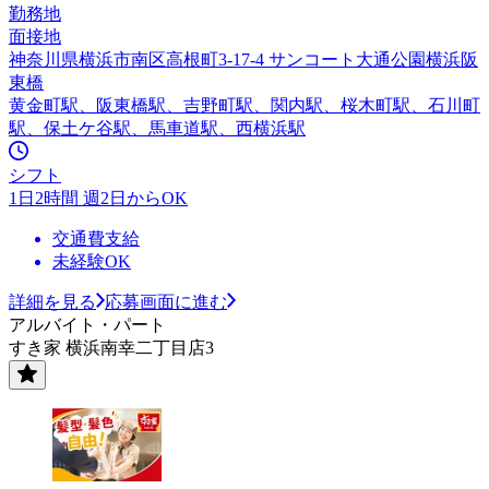
勤務地
面接地
神奈川県横浜市南区高根町3-17-4 サンコート大通公園横浜阪
東橋
黄金町駅、阪東橋駅、吉野町駅、関内駅、桜木町駅、石川町
駅、保土ケ谷駅、馬車道駅、西横浜駅
シフト
1日2時間 週2日からOK
交通費支給
未経験OK
詳細を見る
応募画面に進む
アルバイト・パート
すき家 横浜南幸二丁目店3