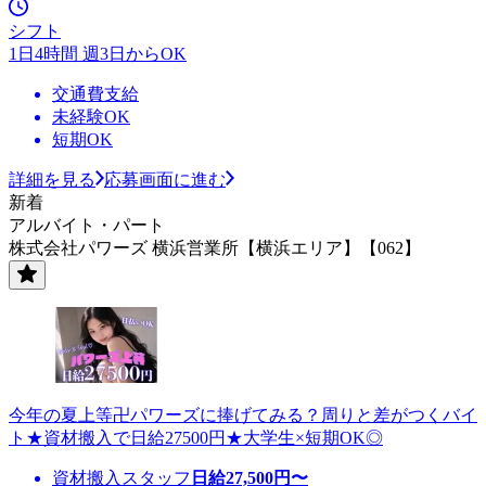
シフト
1日4時間 週3日からOK
交通費支給
未経験OK
短期OK
詳細を見る
応募画面に進む
新着
アルバイト・パート
株式会社パワーズ 横浜営業所【横浜エリア】【062】
今年の夏上等卍パワーズに捧げてみる？周りと差がつくバイ
ト★資材搬入で日給27500円★大学生×短期OK◎
資材搬入スタッフ
日給
27,500
円〜