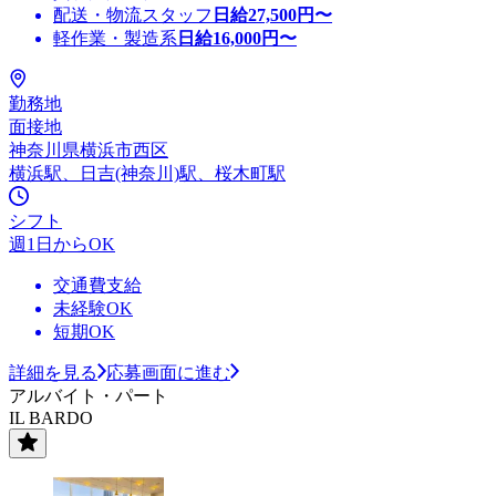
配送・物流スタッフ
日給
27,500
円〜
軽作業・製造系
日給
16,000
円〜
勤務地
面接地
神奈川県横浜市西区
横浜駅、日吉(神奈川)駅、桜木町駅
シフト
週1日からOK
交通費支給
未経験OK
短期OK
詳細を見る
応募画面に進む
アルバイト・パート
IL BARDO