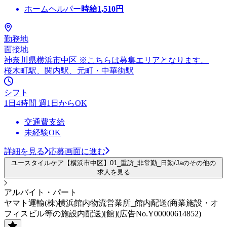
ホームヘルパー
時給
1,510
円
勤務地
面接地
神奈川県横浜市中区 ※こちらは募集エリアとなります。
桜木町駅、関内駅、元町・中華街駅
シフト
1日4時間 週1日からOK
交通費支給
未経験OK
詳細を見る
応募画面に進む
ユースタイルケア【横浜市中区】01_重訪_非常勤_日勤/Jaのその他の
求人を見る
アルバイト・パート
ヤマト運輸(株)横浜館内物流営業所_館内配送(商業施設・オ
フィスビル等の施設内配送)[館](広告No.Y00000614852)