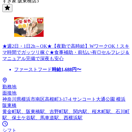
すき家 阪東橋店3
★週2日・1日2h～OK★【夜勤で高時給】WワークOK！スキ
マ時間でガッツリ稼ぐ★食事補助・前払い有◎セルフレジ＆
マニュアル完備で深夜も安心
ファーストフード
時給
1,688
円〜
勤務地
面接地
神奈川県横浜市南区高根町3-17-4 サンコート大通公園 横浜
阪東橋
黄金町駅、阪東橋駅、吉野町駅、関内駅、桜木町駅、石川町
駅、保土ケ谷駅、馬車道駅、西横浜駅
シフト