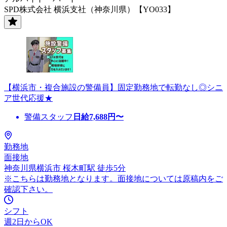
SPD株式会社 横浜支社（神奈川県）【YO033】
【横浜市・複合施設の警備員】固定勤務地で転勤なし◎シニ
ア世代応援★
警備スタッフ
日給
7,688
円〜
勤務地
面接地
神奈川県横浜市 桜木町駅 徒歩5分
※こちらは勤務地となります。面接地については原稿内をご
確認下さい。
シフト
週2日からOK