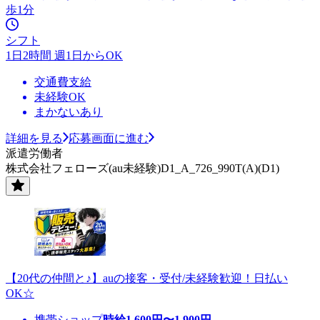
歩1分
シフト
1日2時間 週1日からOK
交通費支給
未経験OK
まかないあり
詳細を見る
応募画面に進む
派遣労働者
株式会社フェローズ(au未経験)D1_A_726_990T(A)(D1)
【20代の仲間と♪】auの接客・受付/未経験歓迎！日払い
OK☆
携帯ショップ
時給
1,600
円〜
1,900
円