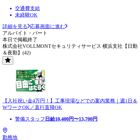
交通費支給
未経験OK
詳細を見る
応募画面に進む
アルバイト・パート
本日で掲載終了
株式会社VOLLMONTセキュリティサービス 横浜支社【日勤
＆夜勤】(42)
【入社祝い金4万円！】工事現場などでの案内業務｜週1日＆
WワークOK／直行直帰OK
警備スタッフ
日給
10,400
円〜
13,700
円
勤務地