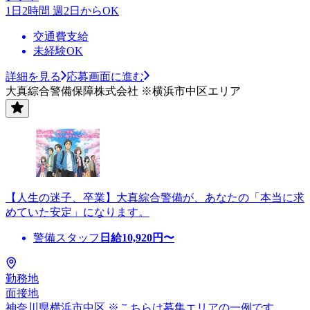
1日2時間 週2日からOK
交通費支給
未経験OK
詳細を見る
応募画面に進む
大真綜合警備保障株式会社 ※横浜市中区エリア
【人生の迷子、卒業】大真綜合警備が、あなたの「本当に求
めていた安定」になります。
警備スタッフ
日給
10,920
円〜
勤務地
面接地
神奈川県横浜市中区 ※こちらは募集エリアの一例です。