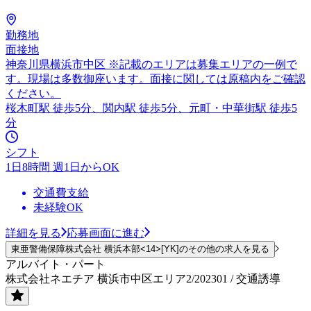
勤務地
面接地
神奈川県横浜市中区 ※記載のエリアは募集エリアの一例で
す。現場は多数御座います。面接に関しては原稿内をご確認
ください。
桜木町駅 徒歩5分、関内駅 徒歩5分、元町・中華街駅 徒歩5
分
シフト
1日8時間 週1日からOK
交通費支給
未経験OK
詳細を見る
応募画面に進む
東亜警備保障株式会社 横浜本部<14>[YK]のその他の求人を見る
アルバイト・パート
株式会社ネエチア 横浜市中区エリア2/202301 / 交通誘導