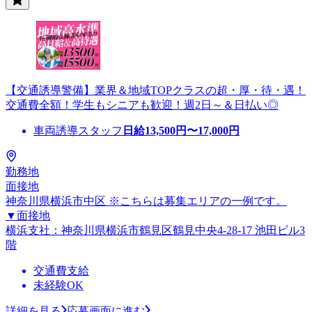
【交通誘導警備】業界＆地域TOPクラスの超・厚・待・遇！
交通費全額！学生もシニアも歓迎！週2日～＆日払い◎
車両誘導スタッフ
日給
13,500
円〜
17,000
円
勤務地
面接地
神奈川県横浜市中区 ※こちらは募集エリアの一例です。
▼面接地
横浜支社：神奈川県横浜市鶴見区鶴見中央4-28-17 池田ビル3
階
交通費支給
未経験OK
詳細を見る
応募画面に進む