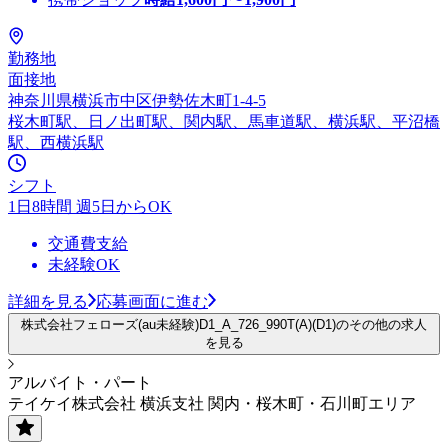
勤務地
面接地
神奈川県横浜市中区伊勢佐木町1-4-5
桜木町駅、日ノ出町駅、関内駅、馬車道駅、横浜駅、平沼橋
駅、西横浜駅
シフト
1日8時間 週5日からOK
交通費支給
未経験OK
詳細を見る
応募画面に進む
株式会社フェローズ(au未経験)D1_A_726_990T(A)(D1)のその他の求人
を見る
アルバイト・パート
テイケイ株式会社 横浜支社 関内・桜木町・石川町エリア