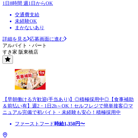
1日8時間 週1日からOK
交通費支給
未経験OK
まかないあり
詳細を見る
応募画面に進む
アルバイト・パート
すき家 阪東橋店
【早朝働ける方歓迎(手当あり)】◎積極採用中◎【食事補助
＆前払い有】週2・1日2h～OK！セルフレジで簡単接客◎マ
ニュアル完備で初バイト・未経験も安心！積極採用中
ファーストフード
時給
1,350
円〜