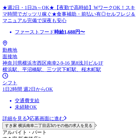
★週2日・1日2h～OK★【夜勤で高時給】WワークOK！スキ
マ時間でガッツリ稼ぐ★食事補助・前払い有◎セルフレジ＆
マニュアル完備で深夜も安心
ファーストフード
時給
1,688
円〜
勤務地
面接地
神奈川県横浜市西区南幸2-9-16 第8浅川ビル1F
横浜駅、平沼橋駅、三ツ沢下町駅、桜木町駅
シフト
1日2時間 週2日からOK
交通費支給
未経験OK
詳細を見る
応募画面に進む
すき家 横浜南幸二丁目店3のその他の求人を見る
アルバイト・パート