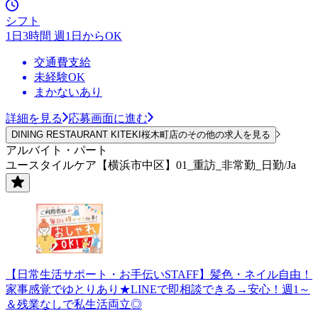
シフト
1日3時間 週1日からOK
交通費支給
未経験OK
まかないあり
詳細を見る
応募画面に進む
DINING RESTAURANT KITEKI桜木町店のその他の求人を見る
アルバイト・パート
ユースタイルケア【横浜市中区】01_重訪_非常勤_日勤/Ja
【日常生活サポート・お手伝いSTAFF】髪色・ネイル自由！
家事感覚でゆとりあり★LINEで即相談できる→安心！週1～
＆残業なしで私生活両立◎