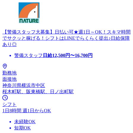
【警備スタッフ大募集】日払い可★週1日～OK！スキマ時間
でサクッと稼げる！シフトはLINEでらくらく提出♪日給保障
あり◎
警備スタッフ
日給
12,500
円〜
16,700
円
勤務地
面接地
神奈川県横浜市中区
桜木町駅、阪東橋駅、日ノ出町駅
シフト
1日8時間 週1日からOK
未経験OK
短期OK