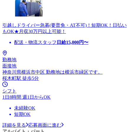
引越しドライバー急募(要普免・AT不可)！短期OK！日払い
もOK★月収30万円以上可能！
配送・物流スタッフ
日給
15,000
円〜
勤務地
面接地
神奈川県横浜市中区 勤務地は横浜市緑区です。
桜木町駅 徒歩5分
シフト
1日8時間 週1日からOK
未経験OK
短期OK
詳細を見る
応募画面に進む
アルバイト・パート