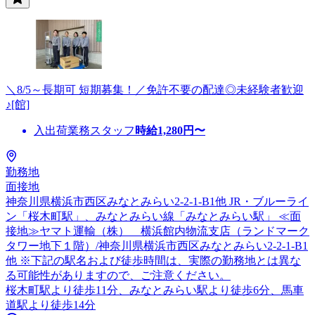
＼8/5～長期可 短期募集！／免許不要の配達◎未経験者歓迎
♪[館]
入出荷業務スタッフ
時給
1,280
円〜
勤務地
面接地
神奈川県横浜市西区みなとみらい2-2-1-B1他 JR・ブルーライ
ン「桜木町駅」、みなとみらい線「みなとみらい駅」 ≪面
接地≫ヤマト運輸（株） 横浜館内物流支店（ランドマーク
タワー地下１階）/神奈川県横浜市西区みなとみらい2-2-1-B1
他 ※下記の駅名および徒歩時間は、実際の勤務地とは異な
る可能性がありますので、ご注意ください。
桜木町駅より徒歩11分、みなとみらい駅より徒歩6分、馬車
道駅より徒歩14分