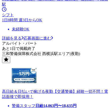
駅
シフト
1日8時間 週3日からOK
未経験OK
詳細を見る
応募画面に進む
アルバイト・パート
あと1日で掲載終了
三和警備保障株式会社 西横浜駅エリア(夜勤)
高日給＆日払いで稼げる夜勤【交通警備】経験一切不問！電
話面接で即採用！
警備スタッフ
日給
14,063
円〜
18,635
円