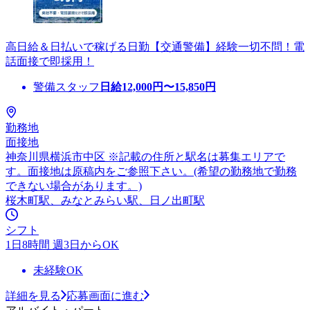
高日給＆日払いで稼げる日勤【交通警備】経験一切不問！電
話面接で即採用！
警備スタッフ
日給
12,000
円〜
15,850
円
勤務地
面接地
神奈川県横浜市中区 ※記載の住所と駅名は募集エリアで
す。面接地は原稿内をご参照下さい。(希望の勤務地で勤務
できない場合があります。)
桜木町駅、みなとみらい駅、日ノ出町駅
シフト
1日8時間 週3日からOK
未経験OK
詳細を見る
応募画面に進む