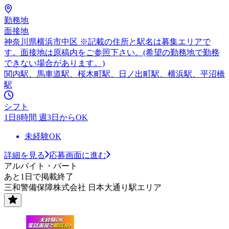
勤務地
面接地
神奈川県横浜市中区 ※記載の住所と駅名は募集エリアで
す。面接地は原稿内をご参照下さい。(希望の勤務地で勤務
できない場合があります。)
関内駅、馬車道駅、桜木町駅、日ノ出町駅、横浜駅、平沼橋
駅
シフト
1日8時間 週3日からOK
未経験OK
詳細を見る
応募画面に進む
アルバイト・パート
あと1日で掲載終了
三和警備保障株式会社 日本大通り駅エリア