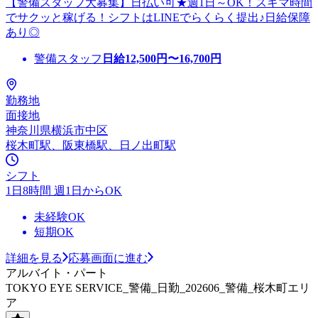
【警備スタッフ大募集】日払い可★週1日～OK！スキマ時間
でサクッと稼げる！シフトはLINEでらくらく提出♪日給保障
あり◎
警備スタッフ
日給
12,500
円〜
16,700
円
勤務地
面接地
神奈川県横浜市中区
桜木町駅、阪東橋駅、日ノ出町駅
シフト
1日8時間 週1日からOK
未経験OK
短期OK
詳細を見る
応募画面に進む
アルバイト・パート
TOKYO EYE SERVICE_警備_日勤_202606_警備_桜木町エリ
ア