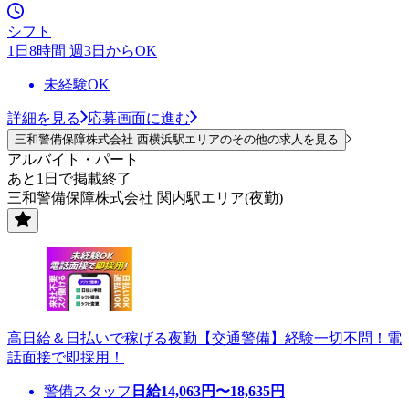
シフト
1日8時間 週3日からOK
未経験OK
詳細を見る
応募画面に進む
三和警備保障株式会社 西横浜駅エリアのその他の求人を見る
アルバイト・パート
あと1日で掲載終了
三和警備保障株式会社 関内駅エリア(夜勤)
高日給＆日払いで稼げる夜勤【交通警備】経験一切不問！電
話面接で即採用！
警備スタッフ
日給
14,063
円〜
18,635
円