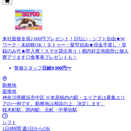
来社面接全員2,000円プレゼント！日払い・シフト自由★W
ワーク・未経験OK！タトゥー・髪型自由★現金手渡し・登
録のみ可★即入寮！スマホ貸出有り！都内好立地箇所に個人
寮アリます◎食事券プレゼントも！
警備スタッフ
日給
9,900
円〜
勤務地
面接地
神奈川県横浜市中区 ※本原稿内の駅・エリア名は募集エリ
アの一例です。勤務地は相談の上、決定します。
桜木町駅、関内駅、元町・中華街駅
シフト
1日8時間 週1日からOK