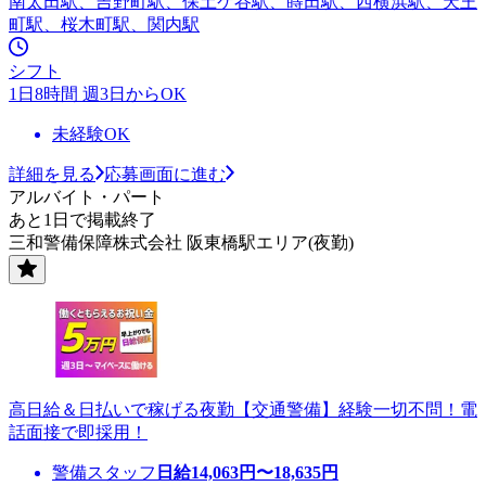
南太田駅、吉野町駅、保土ケ谷駅、蒔田駅、西横浜駅、天王
町駅、桜木町駅、関内駅
シフト
1日8時間 週3日からOK
未経験OK
詳細を見る
応募画面に進む
アルバイト・パート
あと1日で掲載終了
三和警備保障株式会社 阪東橋駅エリア(夜勤)
高日給＆日払いで稼げる夜勤【交通警備】経験一切不問！電
話面接で即採用！
警備スタッフ
日給
14,063
円〜
18,635
円