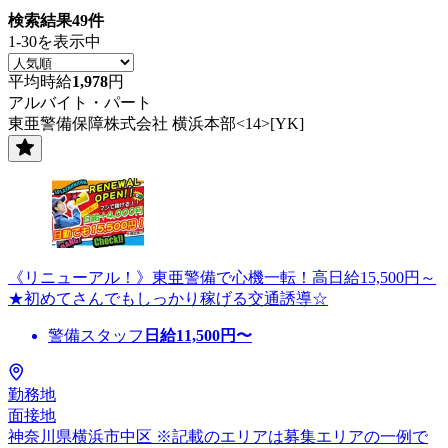
検索結果
49
件
1-30を表示中
平均時給
1,978
円
アルバイト・パート
東亜警備保障株式会社 横浜本部<14>[YK]
《リニューアル！》東亜警備で心機一転！高日給15,500円～
★初めてさんでもしっかり稼げる交通誘導☆
警備スタッフ
日給
11,500
円〜
勤務地
面接地
神奈川県横浜市中区 ※記載のエリアは募集エリアの一例で