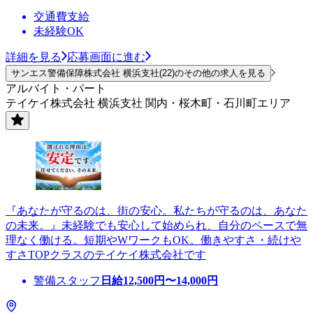
交通費支給
未経験OK
詳細を見る
応募画面に進む
サンエス警備保障株式会社 横浜支社(22)のその他の求人を見る
アルバイト・パート
テイケイ株式会社 横浜支社 関内・桜木町・石川町エリア
『あなたが守るのは、街の安心。私たちが守るのは、あなた
の未来。』未経験でも安心して始められ、自分のペースで無
理なく働ける。短期やWワークもOK。働きやすさ・続けや
すさTOPクラスのテイケイ株式会社です
警備スタッフ
日給
12,500
円〜
14,000
円