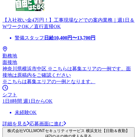
【入社祝い金4万円！】工事現場などでの案内業務｜週1日＆
WワークOK／直行直帰OK
警備スタッフ
日給
10,400
円〜
13,700
円
勤務地
面接地
神奈川県横浜市中区 ※こちらは募集エリアの一例です。面
接地は原稿内をご確認ください
※こちらは募集エリアの一例となります。
シフト
1日8時間 週1日からOK
未経験OK
詳細を見る
応募画面に進む
株式会社VOLLMONTセキュリティサービス 横浜支社【日勤＆夜勤】
(42)のその他の求人を見る