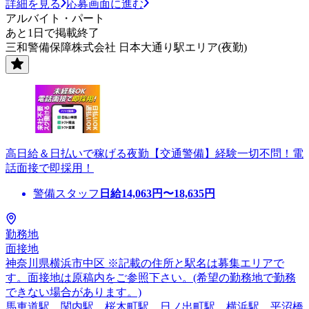
詳細を見る
応募画面に進む
アルバイト・パート
あと1日で掲載終了
三和警備保障株式会社 日本大通り駅エリア(夜勤)
高日給＆日払いで稼げる夜勤【交通警備】経験一切不問！電
話面接で即採用！
警備スタッフ
日給
14,063
円〜
18,635
円
勤務地
面接地
神奈川県横浜市中区 ※記載の住所と駅名は募集エリアで
す。面接地は原稿内をご参照下さい。(希望の勤務地で勤務
できない場合があります。)
馬車道駅、関内駅、桜木町駅、日ノ出町駅、横浜駅、平沼橋