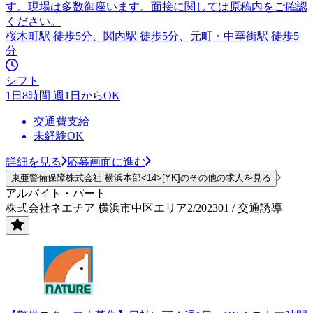
す。現場は多数御座います。面接に関しては原稿内をご確認
ください。
桜木町駅 徒歩5分、関内駅 徒歩5分、元町・中華街駅 徒歩5
分
シフト
1日8時間 週1日からOK
交通費支給
未経験OK
詳細を見る
応募画面に進む
東亜警備保障株式会社 横浜本部<14>[YK]のその他の求人を見る
アルバイト・パート
株式会社ネエチア 横浜市中区エリア2/202301 / 交通誘導