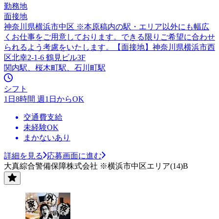
勤務地
面接地
神奈川県横浜市中区 ※本原稿内の駅・エリア以外にも幅広
くお仕事をご用意しております。できる限りご希望に合わせ
られるよう考慮をいたします。【面接地】神奈川県横浜市西
区北幸2-1-6 鶴見ビル3F
関内駅、桜木町駅、石川町駅
シフト
1日8時間 週1日からOK
交通費支給
未経験OK
まかないあり
詳細を見る
応募画面に進む
大真綜合警備保障株式会社 ※横浜市中区エリア(14)B