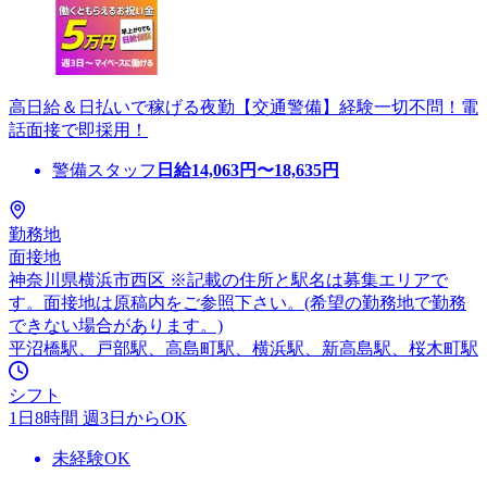
高日給＆日払いで稼げる夜勤【交通警備】経験一切不問！電
話面接で即採用！
警備スタッフ
日給
14,063
円〜
18,635
円
勤務地
面接地
神奈川県横浜市西区 ※記載の住所と駅名は募集エリアで
す。面接地は原稿内をご参照下さい。(希望の勤務地で勤務
できない場合があります。)
平沼橋駅、戸部駅、高島町駅、横浜駅、新高島駅、桜木町駅
シフト
1日8時間 週3日からOK
未経験OK