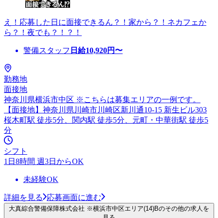
え！応募した日に面接できるん？！家から？！ネカフェか
ら？！夜でも？！？！
警備スタッフ
日給
10,920
円〜
勤務地
面接地
神奈川県横浜市中区 ※こちらは募集エリアの一例です。
【面接地】神奈川県川崎市川崎区新川通10-15 新生ビル303
桜木町駅 徒歩5分、関内駅 徒歩5分、元町・中華街駅 徒歩5
分
シフト
1日8時間 週3日からOK
未経験OK
詳細を見る
応募画面に進む
大真綜合警備保障株式会社 ※横浜市中区エリア(14)Bのその他の求人を
見る