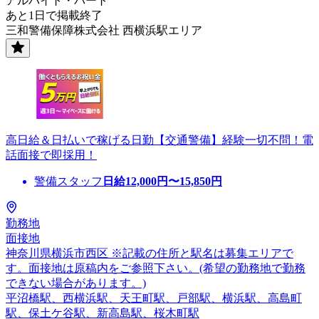
アルバイト・パート
あと1日で掲載終了
三和警備保障株式会社 西横浜駅エリア
高日給＆日払いで稼げる日勤【交通警備】経験一切不問！電
話面接で即採用！
警備スタッフ
日給
12,000
円〜
15,850
円
勤務地
面接地
神奈川県横浜市西区 ※記載の住所と駅名は募集エリアで
す。面接地は原稿内をご参照下さい。(希望の勤務地で勤務
できない場合があります。)
平沼橋駅、西横浜駅、天王町駅、戸部駅、横浜駅、高島町
駅、保土ケ谷駅、新高島駅、桜木町駅