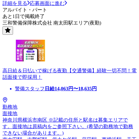
詳細を見る
応募画面に進む
アルバイト・パート
あと1日で掲載終了
三和警備保障株式会社 南太田駅エリア(夜勤)
高日給＆日払いで稼げる夜勤【交通警備】経験一切不問！電
話面接で即採用！
警備スタッフ
日給
14,063
円〜
18,635
円
勤務地
面接地
神奈川県横浜市南区 ※記載の住所と駅名は募集エリアで
す。面接地は原稿内をご参照下さい。(希望の勤務地で勤務
できない場合があります。)