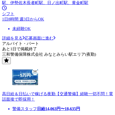
駅、伊勢佐木長者町駅、日ノ出町駅、黄金町駅
シフト
1日8時間 週3日からOK
未経験OK
詳細を見る
応募画面に進む
アルバイト・パート
あと1日で掲載終了
三和警備保障株式会社 みなとみらい駅エリア(夜勤)
高日給＆日払いで稼げる夜勤【交通警備】経験一切不問！電
話面接で即採用！
警備スタッフ
日給
14,063
円〜
18,635
円