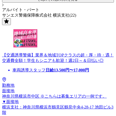
アルバイト・パート
サンエス警備保障株式会社 横浜支社(22)
【交通誘導警備】業界＆地域TOPクラスの超・厚・待・遇！
交通費全額！学生もシニアも歓迎！週2日～＆日払い◎
車両誘導スタッフ
日給
13,500
円〜
17,000
円
勤務地
面接地
神奈川県横浜市中区 ※こちらは募集エリアの一例です。
▼面接地
横浜支社：神奈川県横浜市鶴見区鶴見中央4-28-17 池田ビル3
階