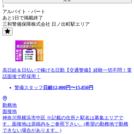
アルバイト・パート
あと1日で掲載終了
三和警備保障株式会社 日ノ出町駅エリア
高日給＆日払いで稼げる日勤【交通警備】経験一切不問！電
話面接で即採用！
警備スタッフ
日給
12,000
円〜
15,850
円
勤務地
面接地
神奈川県横浜市中区 ※記載の住所と駅名は募集エリアで
す。面接地は原稿内をご参照下さい。(希望の勤務地で勤務
できない場合があります。)