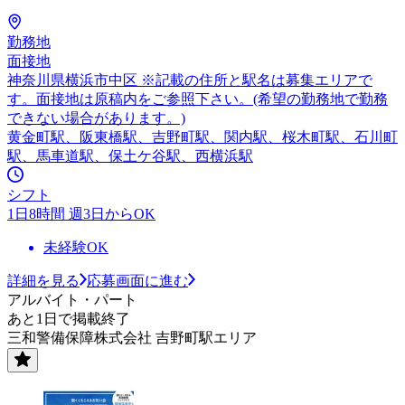
勤務地
面接地
神奈川県横浜市中区 ※記載の住所と駅名は募集エリアで
す。面接地は原稿内をご参照下さい。(希望の勤務地で勤務
できない場合があります。)
黄金町駅、阪東橋駅、吉野町駅、関内駅、桜木町駅、石川町
駅、馬車道駅、保土ケ谷駅、西横浜駅
シフト
1日8時間 週3日からOK
未経験OK
詳細を見る
応募画面に進む
アルバイト・パート
あと1日で掲載終了
三和警備保障株式会社 吉野町駅エリア