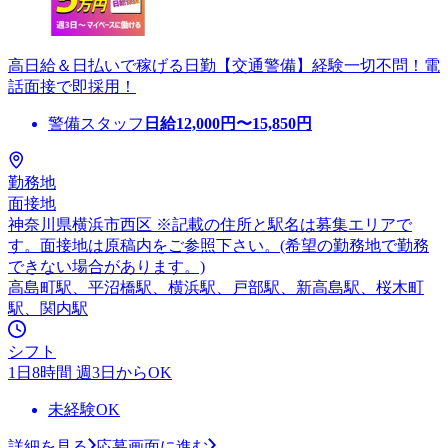
高日給＆日払いで稼げる日勤【交通警備】経験一切不問！電
話面接で即採用！
警備スタッフ
日給
12,000
円〜
15,850
円
勤務地
面接地
神奈川県横浜市西区 ※記載の住所と駅名は募集エリアで
す。面接地は原稿内をご参照下さい。(希望の勤務地で勤務
できない場合があります。)
高島町駅、平沼橋駅、横浜駅、戸部駅、新高島駅、桜木町
駅、関内駅
シフト
1日8時間 週3日からOK
未経験OK
詳細を見る
応募画面に進む