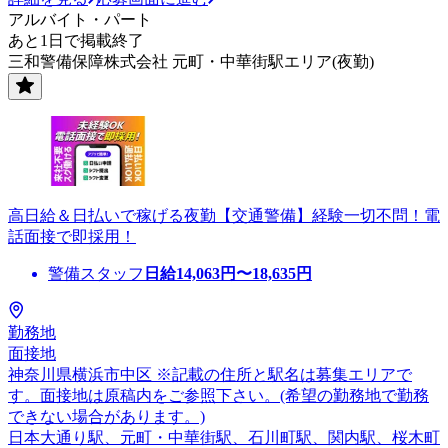
アルバイト・パート
あと1日で掲載終了
三和警備保障株式会社 元町・中華街駅エリア(夜勤)
高日給＆日払いで稼げる夜勤【交通警備】経験一切不問！電
話面接で即採用！
警備スタッフ
日給
14,063
円〜
18,635
円
勤務地
面接地
神奈川県横浜市中区 ※記載の住所と駅名は募集エリアで
す。面接地は原稿内をご参照下さい。(希望の勤務地で勤務
できない場合があります。)
日本大通り駅、元町・中華街駅、石川町駅、関内駅、桜木町