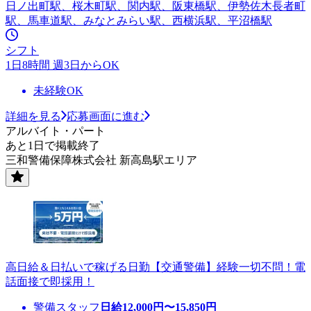
日ノ出町駅、桜木町駅、関内駅、阪東橋駅、伊勢佐木長者町
駅、馬車道駅、みなとみらい駅、西横浜駅、平沼橋駅
シフト
1日8時間 週3日からOK
未経験OK
詳細を見る
応募画面に進む
アルバイト・パート
あと1日で掲載終了
三和警備保障株式会社 新高島駅エリア
高日給＆日払いで稼げる日勤【交通警備】経験一切不問！電
話面接で即採用！
警備スタッフ
日給
12,000
円〜
15,850
円