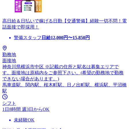
高日給＆日払いで稼げる日勤【交通警備】経験一切不問！電
話面接で即採用！
警備スタッフ
日給
12,000
円〜
15,850
円
勤務地
面接地
神奈川県横浜市中区 ※記載の住所と駅名は募集エリアで
す。面接地は原稿内をご参照下さい。(希望の勤務地で勤務
できない場合があります。)
馬車道駅、関内駅、桜木町駅、日ノ出町駅、横浜駅、平沼橋
駅
シフト
1日8時間 週3日からOK
未経験OK