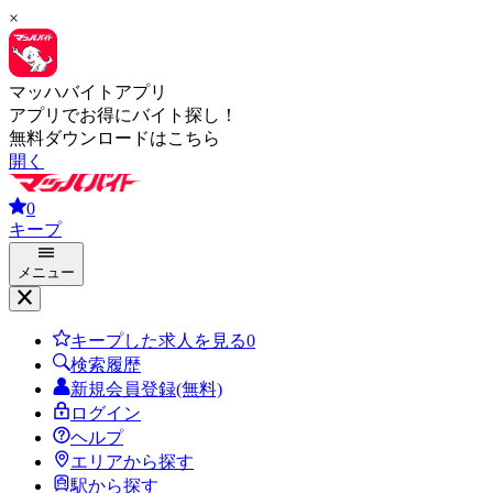
×
マッハバイトアプリ
アプリでお得にバイト探し！
無料ダウンロードはこちら
開く
0
キープ
メニュー
キープした求人を見る
0
検索履歴
新規会員登録(無料)
ログイン
ヘルプ
エリアから探す
駅から探す