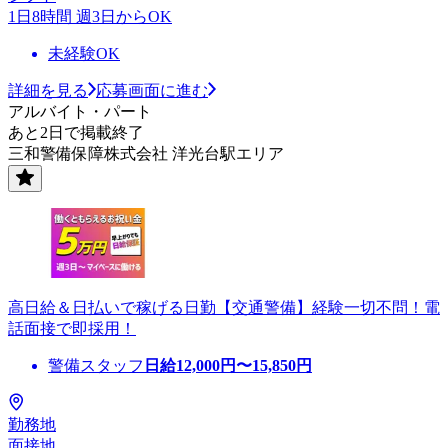
1日8時間 週3日からOK
未経験OK
詳細を見る
応募画面に進む
アルバイト・パート
あと2日で掲載終了
三和警備保障株式会社 洋光台駅エリア
高日給＆日払いで稼げる日勤【交通警備】経験一切不問！電
話面接で即採用！
警備スタッフ
日給
12,000
円〜
15,850
円
勤務地
面接地