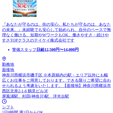
『あなたが守るのは、街の安心。私たちが守るのは、あなた
の未来。』未経験でも安心して始められ、自分のペースで無
理なく働ける。短期やWワークもOK。働きやすさ・続けや
すさTOPクラスのテイケイ株式会社です
警備スタッフ
日給
12,500
円〜
14,000
円
勤務地
面接地
神奈川県横浜市磯子区 ※本原稿内の駅・エリア以外にも幅
広くお仕事をご用意しております。できる限りご希望に合わ
せられるよう考慮をいたします。【面接地】神奈川県横浜市
西区北幸2-1-6 鶴見ビル3F
屏風浦駅、杉田(神奈川)駅、洋光台駅
シフト
1日8時間 週1日からOK