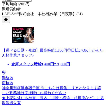
平均時給
1,903
円
派遣労働者
LAPI-Staff株式会社 本社/軽作業【日夜勤】(81)
【選べる日勤・夜勤】最高時給1,800円◎日払いOK！かんた
ん軽作業スタッフ♪
倉庫スタッフ
時給
1,400
円〜
1,800
円
勤務地
面接地
神奈川県横浜市磯子区 ※こちらは募集エリアとなります詳
しい勤務地は面接時にお尋ねください
★上記以外にも神奈川県内（川崎・横浜・相模原など）に多
数派遣先有