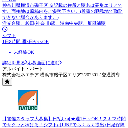
神奈川県横浜市磯子区 ※記載の住所と駅名は募集エリアで
す。面接地は原稿内をご参照下さい。(希望の勤務地で勤務
できない場合があります。)
洋光台駅、杉田(神奈川)駅、港南中央駅、屏風浦駅
シフト
1日8時間 週3日からOK
未経験OK
詳細を見る
応募画面に進む
アルバイト・パート
株式会社ネエチア 横浜市磯子区エリア2/202301 / 交通誘導
【警備スタッフ大募集】日払い可★週1日～OK！スキマ時間
でサクッと稼げる！シフトはLINEでらくらく提出♪日給保障