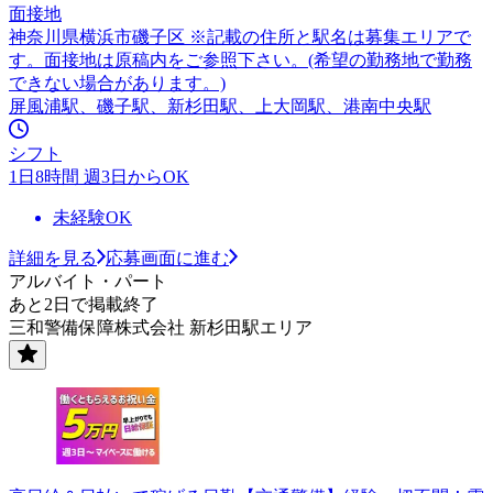
面接地
神奈川県横浜市磯子区 ※記載の住所と駅名は募集エリアで
す。面接地は原稿内をご参照下さい。(希望の勤務地で勤務
できない場合があります。)
屏風浦駅、磯子駅、新杉田駅、上大岡駅、港南中央駅
シフト
1日8時間 週3日からOK
未経験OK
詳細を見る
応募画面に進む
アルバイト・パート
あと2日で掲載終了
三和警備保障株式会社 新杉田駅エリア