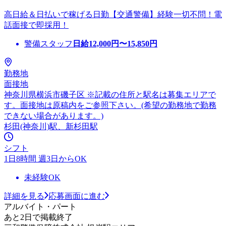
高日給＆日払いで稼げる日勤【交通警備】経験一切不問！電
話面接で即採用！
警備スタッフ
日給
12,000
円〜
15,850
円
勤務地
面接地
神奈川県横浜市磯子区 ※記載の住所と駅名は募集エリアで
す。面接地は原稿内をご参照下さい。(希望の勤務地で勤務
できない場合があります。)
杉田(神奈川)駅、新杉田駅
シフト
1日8時間 週3日からOK
未経験OK
詳細を見る
応募画面に進む
アルバイト・パート
あと2日で掲載終了