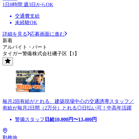
1日8時間 週3日からOK
交通費支給
未経験OK
詳細を見る
応募画面に進む
新着
アルバイト・パート
タイガー警備株式会社磯子区【1】
毎月2回有給がとれる、建築現場中心の交通誘導スタッフ／
有給が毎月2日間（2万分）とれる◎日払い可！中高年活躍
警備スタッフ
日給
10,000
円〜
13,400
円
勤務地