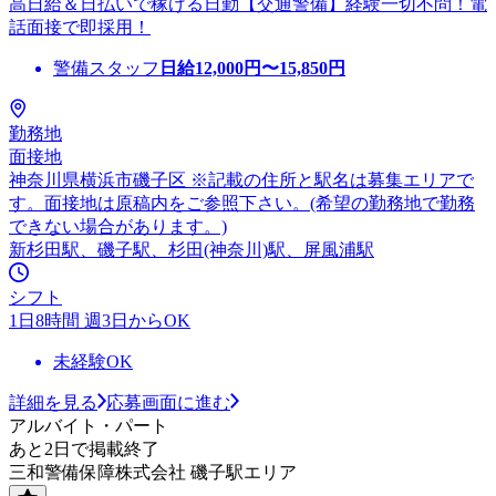
高日給＆日払いで稼げる日勤【交通警備】経験一切不問！電
話面接で即採用！
警備スタッフ
日給
12,000
円〜
15,850
円
勤務地
面接地
神奈川県横浜市磯子区 ※記載の住所と駅名は募集エリアで
す。面接地は原稿内をご参照下さい。(希望の勤務地で勤務
できない場合があります。)
新杉田駅、磯子駅、杉田(神奈川)駅、屏風浦駅
シフト
1日8時間 週3日からOK
未経験OK
詳細を見る
応募画面に進む
アルバイト・パート
あと2日で掲載終了
三和警備保障株式会社 磯子駅エリア