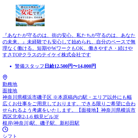
『あなたが守るのは、街の安心。私たちが守るのは、あなた
の未来。』未経験でも安心して始められ、自分のペースで無
理なく働ける。短期やWワークもOK。働きやすさ・続けや
すさTOPクラスのテイケイ株式会社です
警備スタッフ
日給
12,500
円〜
14,000
円
勤務地
面接地
神奈川県横浜市磯子区 ※本原稿内の駅・エリア以外にも幅
広くお仕事をご用意しております。できる限りご希望に合わ
せられるよう考慮をいたします。【面接地】神奈川県横浜市
西区北幸2-1-6 鶴見ビル3F
根岸(神奈川)駅、磯子駅、新杉田駅
シフト