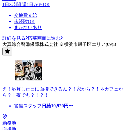
1日8時間 週1日からOK
交通費支給
未経験OK
まかないあり
詳細を見る
応募画面に進む
大真綜合警備保障株式会社 ※横浜市磯子区エリア(09)B
え！応募した日に面接できるん？！家から？！ネカフェか
ら？！夜でも？！？！
警備スタッフ
日給
10,920
円〜
勤務地
面接地