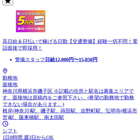
高日給＆日払いで稼げる日勤【交通警備】経験一切不問！電
話面接で即採用！
警備スタッフ
日給
12,000
円〜
15,850
円
勤務地
面接地
神奈川県横浜市磯子区 ※記載の住所と駅名は募集エリアで
す。面接地は原稿内をご参照下さい。(希望の勤務地で勤務
できない場合があります。)
根岸(神奈川)駅、磯子駅、蒔田駅、吉野町駅、弘明寺(横浜市
営)駅、阪東橋駅、南太田駅
シフト
1日8時間 週3日からOK