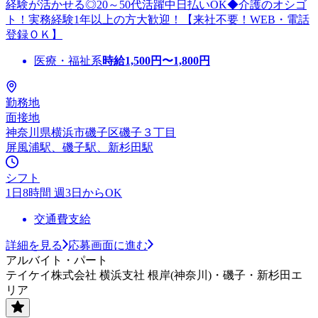
経験が活かせる◎20～50代活躍中日払いOK◆介護のオシゴ
ト！実務経験1年以上の方大歓迎！【来社不要！WEB・電話
登録ＯＫ】
医療・福祉系
時給
1,500
円〜
1,800
円
勤務地
面接地
神奈川県横浜市磯子区磯子３丁目
屏風浦駅、磯子駅、新杉田駅
シフト
1日8時間 週3日からOK
交通費支給
詳細を見る
応募画面に進む
アルバイト・パート
テイケイ株式会社 横浜支社 根岸(神奈川)・磯子・新杉田エ
リア