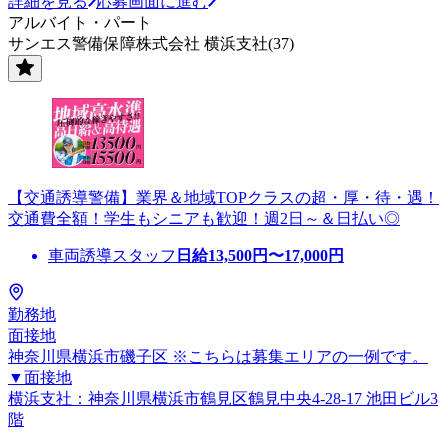
詳細を見る
応募画面に進む
アルバイト・パート
サンエス警備保障株式会社 横浜支社(37)
【交通誘導警備】業界＆地域TOPクラスの超・厚・待・遇！
交通費全額！学生もシニアも歓迎！週2日～＆日払い◎
車両誘導スタッフ
日給
13,500
円〜
17,000
円
勤務地
面接地
神奈川県横浜市磯子区 ※こちらは募集エリアの一例です。
▼面接地
横浜支社：神奈川県横浜市鶴見区鶴見中央4-28-17 池田ビル3
階