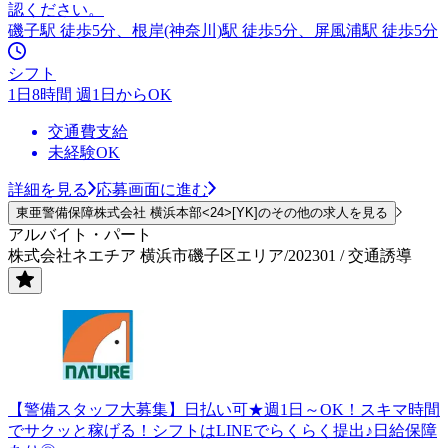
認ください。
磯子駅 徒歩5分、根岸(神奈川)駅 徒歩5分、屏風浦駅 徒歩5分
シフト
1日8時間 週1日からOK
交通費支給
未経験OK
詳細を見る
応募画面に進む
東亜警備保障株式会社 横浜本部<24>[YK]のその他の求人を見る
アルバイト・パート
株式会社ネエチア 横浜市磯子区エリア/202301 / 交通誘導
【警備スタッフ大募集】日払い可★週1日～OK！スキマ時間
でサクッと稼げる！シフトはLINEでらくらく提出♪日給保障