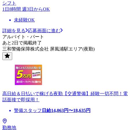
シフト
1日8時間 週3日からOK
未経験OK
詳細を見る
応募画面に進む
アルバイト・パート
あと2日で掲載終了
三和警備保障株式会社 屏風浦駅エリア(夜勤)
高日給＆日払いで稼げる夜勤【交通警備】経験一切不問！電
話面接で即採用！
警備スタッフ
日給
14,063
円〜
18,635
円
勤務地