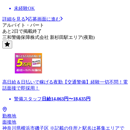
未経験OK
詳細を見る
応募画面に進む
アルバイト・パート
あと2日で掲載終了
三和警備保障株式会社 新杉田駅エリア(夜勤)
高日給＆日払いで稼げる夜勤【交通警備】経験一切不問！電
話面接で即採用！
警備スタッフ
日給
14,063
円〜
18,635
円
勤務地
面接地
神奈川県横浜市磯子区 ※記載の住所と駅名は募集エリアで