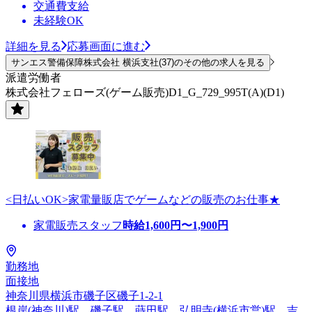
交通費支給
未経験OK
詳細を見る
応募画面に進む
サンエス警備保障株式会社 横浜支社(37)のその他の求人を見る
派遣労働者
株式会社フェローズ(ゲーム販売)D1_G_729_995T(A)(D1)
<日払いOK>家電量販店でゲームなどの販売のお仕事★
家電販売スタッフ
時給
1,600
円〜
1,900
円
勤務地
面接地
神奈川県横浜市磯子区磯子1-2-1
根岸(神奈川)駅、磯子駅、蒔田駅、弘明寺(横浜市営)駅、吉