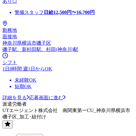
あり◎
警備スタッフ
日給
12,500
円〜
16,700
円
勤務地
面接地
神奈川県横浜市磯子区
磯子駅、新杉田駅、杉田(神奈川)駅
シフト
1日8時間 週1日からOK
未経験OK
短期OK
詳細を見る
応募画面に進む
派遣労働者
UTエージェント株式会社 南関東第一CU_神奈川県横浜市
磯子区_加工･組付け