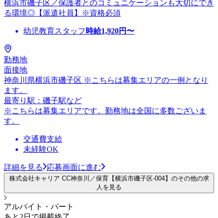
横浜市磯子区／保護者とのコミュニケーションも大切にでき
る環境◎【派遣社員】※資格必須
幼児教育スタッフ
時給
1,920
円〜
勤務地
面接地
神奈川県横浜市磯子区 ※こちらは募集エリアの一例となり
ます。
最寄り駅：磯子駅など
※こちらは募集エリアです。勤務地は全国に多数ございま
す。
交通費支給
未経験OK
詳細を見る
応募画面に進む
株式会社キャリア CC神奈川／保育【横浜市磯子区-004】のその他の求
人を見る
アルバイト・パート
あと2日で掲載終了