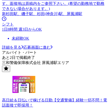
す。面接地は原稿内をご参照下さい。(希望の勤務地で勤務
できない場合があります。)
新杉田駅、磯子駅、杉田(神奈川)駅、屏風浦駅
シフト
1日8時間 週3日からOK
未経験OK
詳細を見る
応募画面に進む
アルバイト・パート
あと2日で掲載終了
三和警備保障株式会社 屏風浦駅エリア
高日給＆日払いで稼げる日勤【交通警備】経験一切不問！電
話面接で即採用！