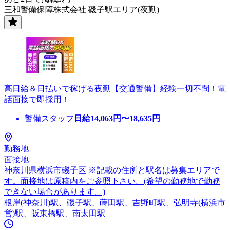
三和警備保障株式会社 磯子駅エリア(夜勤)
高日給＆日払いで稼げる夜勤【交通警備】経験一切不問！電
話面接で即採用！
警備スタッフ
日給
14,063
円〜
18,635
円
勤務地
面接地
神奈川県横浜市磯子区 ※記載の住所と駅名は募集エリアで
す。面接地は原稿内をご参照下さい。(希望の勤務地で勤務
できない場合があります。)
根岸(神奈川)駅、磯子駅、蒔田駅、吉野町駅、弘明寺(横浜市
営)駅、阪東橋駅、南太田駅