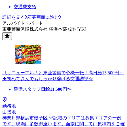
交通費支給
詳細を見る
応募画面に進む
アルバイト・パート
東亜警備保障株式会社 横浜本部<24>[YK]
《リニューアル！》東亜警備で心機一転！高日給15,500円～
★初めてさんでもしっかり稼げる交通誘導☆
警備スタッフ
日給
11,500
円〜
勤務地
面接地
神奈川県横浜市磯子区 ※記載のエリアは募集エリアの一例
です。現場は多数御座います。面接に関しては原稿内をご確