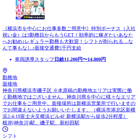
《横浜市を中心にお仕事多数ご用意中》特別ボーナス（入社
祝い金）は3勤務目からもうGET！効率的に稼ぎたいあなた
へお勧め♪レギュラー勤務も大歓迎！シフトが削られる…な
んて事もなし♪面接交通費5千円支給
車両誘導スタッフ
日給
11,200
円〜
14,800
円
勤務地
面接地
神奈川県横浜市磯子区 ※本原稿の勤務地エリアは実際に働
く勤務地ではございません。神奈川県を中心に様々なエリア
でお仕事をご用意中。面接場所は新横浜営業所で行いますの
でお間違えないようお願いいたします。（横浜市港北区新横
浜2-4-19富士火災横浜ビル4F 新横浜駅から徒歩2分程度）
根岸(神奈川)駅、磯子駅、新杉田駅
シフト