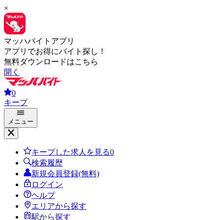
×
マッハバイトアプリ
アプリでお得にバイト探し！
無料ダウンロードはこちら
開く
0
キープ
メニュー
キープした求人を見る
0
検索履歴
新規会員登録(無料)
ログイン
ヘルプ
エリアから探す
駅から探す