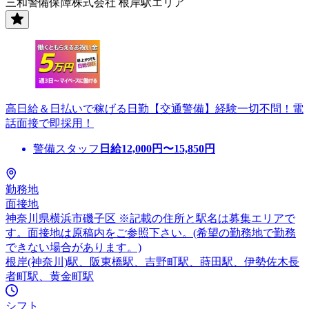
三和警備保障株式会社 根岸駅エリア
高日給＆日払いで稼げる日勤【交通警備】経験一切不問！電
話面接で即採用！
警備スタッフ
日給
12,000
円〜
15,850
円
勤務地
面接地
神奈川県横浜市磯子区 ※記載の住所と駅名は募集エリアで
す。面接地は原稿内をご参照下さい。(希望の勤務地で勤務
できない場合があります。)
根岸(神奈川)駅、阪東橋駅、吉野町駅、蒔田駅、伊勢佐木長
者町駅、黄金町駅
シフト