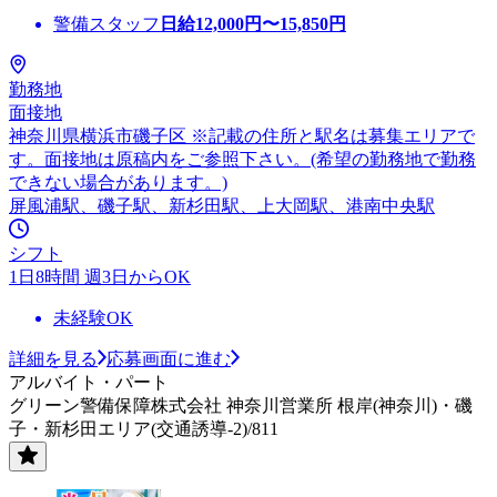
警備スタッフ
日給
12,000
円〜
15,850
円
勤務地
面接地
神奈川県横浜市磯子区 ※記載の住所と駅名は募集エリアで
す。面接地は原稿内をご参照下さい。(希望の勤務地で勤務
できない場合があります。)
屏風浦駅、磯子駅、新杉田駅、上大岡駅、港南中央駅
シフト
1日8時間 週3日からOK
未経験OK
詳細を見る
応募画面に進む
アルバイト・パート
グリーン警備保障株式会社 神奈川営業所 根岸(神奈川)・磯
子・新杉田エリア(交通誘導-2)/811