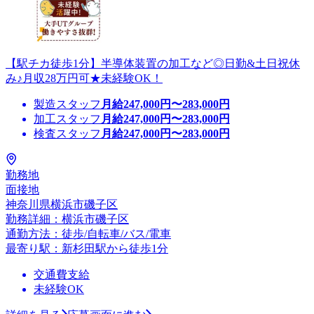
【駅チカ徒歩1分】半導体装置の加工など◎日勤&土日祝休
み♪月収28万円可★未経験OK！
製造スタッフ
月給
247,000
円〜
283,000
円
加工スタッフ
月給
247,000
円〜
283,000
円
検査スタッフ
月給
247,000
円〜
283,000
円
勤務地
面接地
神奈川県横浜市磯子区
勤務詳細：横浜市磯子区
通勤方法：徒歩/自転車/バス/電車
最寄り駅：新杉田駅から徒歩1分
交通費支給
未経験OK