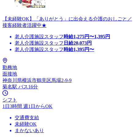
【未経験OK】「ありがとう」に出会える介護のおしごと／
接客経験者活躍中★
老人介護施設スタッフ
時給
1,275
円〜
1,395
円
老人介護施設スタッフ
日給
20,073
円
老人介護施設スタッフ
時給
1,395
円〜
勤務地
面接地
神奈川県横浜市鶴見区馬場2-9-9
菊名駅 バス16分
シフト
1日3時間 週1日からOK
交通費支給
未経験OK
まかないあり