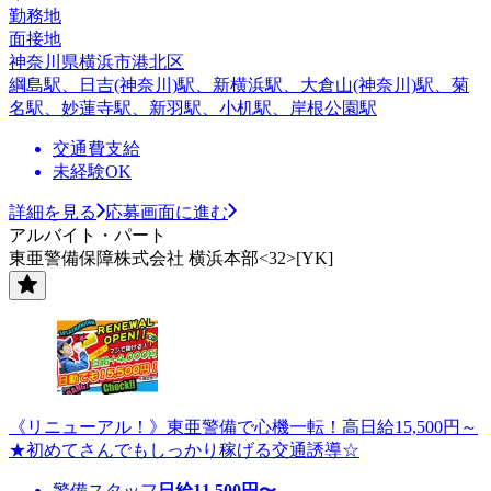
勤務地
面接地
神奈川県横浜市港北区
綱島駅、日吉(神奈川)駅、新横浜駅、大倉山(神奈川)駅、菊
名駅、妙蓮寺駅、新羽駅、小机駅、岸根公園駅
交通費支給
未経験OK
詳細を見る
応募画面に進む
アルバイト・パート
東亜警備保障株式会社 横浜本部<32>[YK]
《リニューアル！》東亜警備で心機一転！高日給15,500円～
★初めてさんでもしっかり稼げる交通誘導☆
警備スタッフ
日給
11,500
円〜