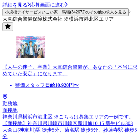
詳細を見る
応募画面に進む
小規模デイサービスいこい家 馬場(342672)のその他の求人を見る
大真綜合警備保障株式会社 ※横浜市港北区エリア
【人生の迷子、卒業】大真綜合警備が、あなたの「本当に求
めていた安定」になります。
警備スタッフ
日給
10,920
円〜
勤務地
面接地
神奈川県横浜市港北区 ※こちらは募集エリアの一例です。
【面接地】神奈川県川崎市川崎区新川通10-15 新生ビル303
大倉山(神奈川)駅 徒歩5分、菊名駅 徒歩5分、妙蓮寺駅 徒歩5
分