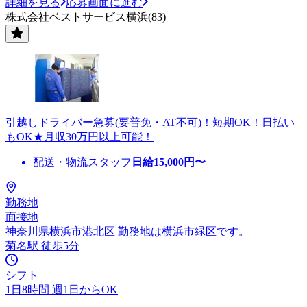
詳細を見る
応募画面に進む
株式会社ベストサービス横浜(83)
引越しドライバー急募(要普免・AT不可)！短期OK！日払い
もOK★月収30万円以上可能！
配送・物流スタッフ
日給
15,000
円〜
勤務地
面接地
神奈川県横浜市港北区 勤務地は横浜市緑区です。
菊名駅 徒歩5分
シフト
1日8時間 週1日からOK