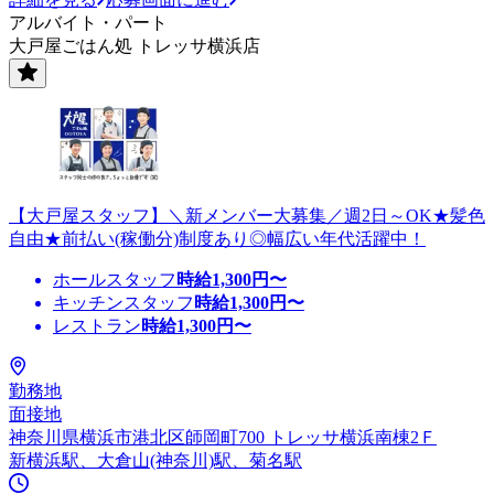
アルバイト・パート
大戸屋ごはん処 トレッサ横浜店
【大戸屋スタッフ】＼新メンバー大募集／週2日～OK★髪色
自由★前払い(稼働分)制度あり◎幅広い年代活躍中！
ホールスタッフ
時給
1,300
円〜
キッチンスタッフ
時給
1,300
円〜
レストラン
時給
1,300
円〜
勤務地
面接地
神奈川県横浜市港北区師岡町700 トレッサ横浜南棟2Ｆ
新横浜駅、大倉山(神奈川)駅、菊名駅