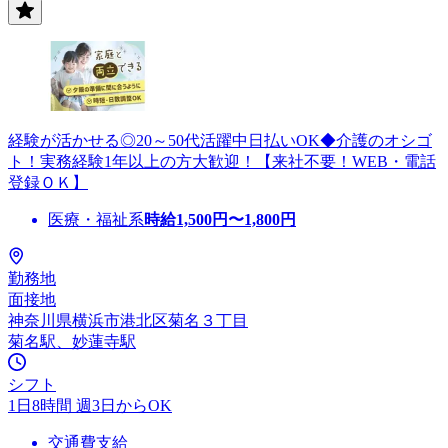
経験が活かせる◎20～50代活躍中日払いOK◆介護のオシゴ
ト！実務経験1年以上の方大歓迎！【来社不要！WEB・電話
登録ＯＫ】
医療・福祉系
時給
1,500
円〜
1,800
円
勤務地
面接地
神奈川県横浜市港北区菊名３丁目
菊名駅、妙蓮寺駅
シフト
1日8時間 週3日からOK
交通費支給