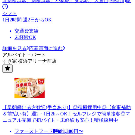
北新横浜駅、新横浜駅、小机駅、菊名駅、大倉山(神奈川)駅
シフト
1日2時間 週2日からOK
交通費支給
未経験OK
詳細を見る
応募画面に進む
アルバイト・パート
すき家 横浜アリーナ前店
【早朝働ける方歓迎(手当あり)】◎積極採用中◎【食事補助
＆前払い有】週2・1日2h～OK！セルフレジで簡単接客◎マ
ニュアル完備で初バイト・未経験も安心！積極採用中
ファーストフード
時給
1,300
円〜