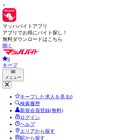
×
マッハバイトアプリ
アプリでお得にバイト探し！
無料ダウンロードはこちら
開く
0
キープ
メニュー
キープした求人を見る
0
検索履歴
新規会員登録(無料)
ログイン
ヘルプ
エリアから探す
駅から探す