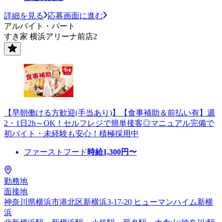
詳細を見る
応募画面に進む
アルバイト・パート
すき家 横浜アリーナ前店2
【早朝働ける方歓迎(手当あり)】【食事補助＆前払い有】週
2・1日2h～OK！セルフレジで簡単接客◎マニュアル完備で
初バイト・未経験も安心！積極採用中
ファーストフード
時給
1,300
円〜
勤務地
面接地
神奈川県横浜市港北区新横浜3-17-20 ヒューマンハイム新横
浜