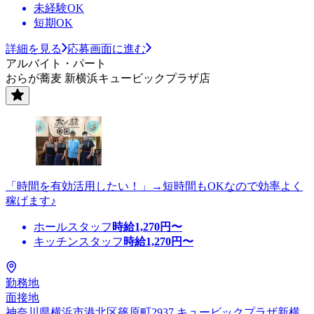
未経験OK
短期OK
詳細を見る
応募画面に進む
アルバイト・パート
おらが蕎麦 新横浜キュービックプラザ店
「時間を有効活用したい！」→短時間もOKなので効率よく
稼げます♪
ホールスタッフ
時給
1,270
円〜
キッチンスタッフ
時給
1,270
円〜
勤務地
面接地
神奈川県横浜市港北区篠原町2937 キュービックプラザ新横