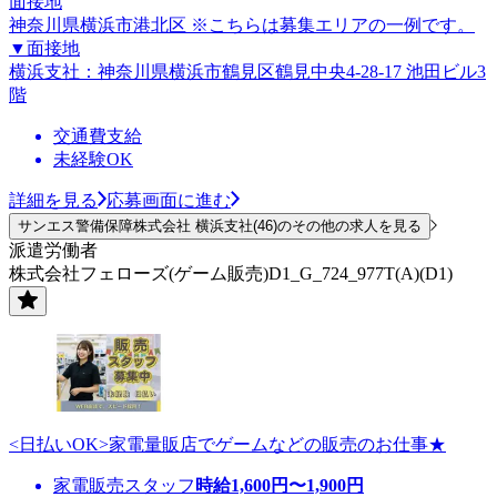
面接地
神奈川県横浜市港北区 ※こちらは募集エリアの一例です。
▼面接地
横浜支社：神奈川県横浜市鶴見区鶴見中央4-28-17 池田ビル3
階
交通費支給
未経験OK
詳細を見る
応募画面に進む
サンエス警備保障株式会社 横浜支社(46)のその他の求人を見る
派遣労働者
株式会社フェローズ(ゲーム販売)D1_G_724_977T(A)(D1)
<日払いOK>家電量販店でゲームなどの販売のお仕事★
家電販売スタッフ
時給
1,600
円〜
1,900
円