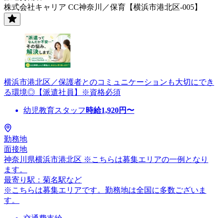
株式会社キャリア CC神奈川／保育【横浜市港北区-005】
横浜市港北区／保護者とのコミュニケーションも大切にでき
る環境◎【派遣社員】※資格必須
幼児教育スタッフ
時給
1,920
円〜
勤務地
面接地
神奈川県横浜市港北区 ※こちらは募集エリアの一例となり
ます。
最寄り駅：菊名駅など
※こちらは募集エリアです。勤務地は全国に多数ございま
す。