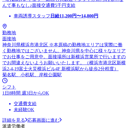
んて事もなし♪面接交通費5千円支給
車両誘導スタッフ
日給
11,200
円〜
14,800
円
勤務地
面接地
神奈川県横浜市港北区 ※本原稿の勤務地エリアは実際に働
く勤務地ではございません。神奈川県を中心に様々なエリア
でお仕事をご用意中。面接場所は新横浜営業所で行いますの
でお間違えないようお願いいたします。（横浜市港北区新横
浜2-4-19富士火災横浜ビル4F 新横浜駅から徒歩2分程度）
菊名駅、小机駅、岸根公園駅
シフト
1日8時間 週3日からOK
交通費支給
未経験OK
詳細を見る
応募画面に進む
派遣労働者