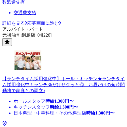
数派遣先有
交通費支給
詳細を見る
応募画面に進む
アルバイト・パート
元祖油堂 綱島店_04[226]
【ランチタイム採用強化中】ホール・キッチン★ランチタイ
ム採用強化中！ランチ3hだけサクッと◎、お昼だけの短時間
勤務で家庭との両立♪
ホールスタッフ
時給
1,300
円〜
キッチンスタッフ
時給
1,300
円〜
日本料理・中華料理・その他料理店
時給
1,300
円〜