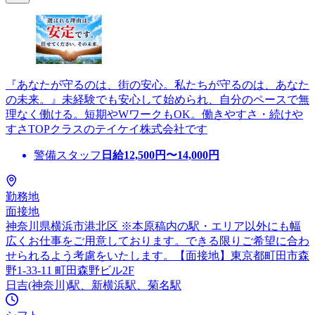
『あなたが守るのは、街の安心。私たちが守るのは、あなた
の未来。』未経験でも安心して始められ、自分のペースで無
理なく働ける。短期やWワークもOK。働きやすさ・続けや
すさTOPクラスのテイケイ株式会社です
警備スタッフ
日給
12,500
円〜
14,000
円
勤務地
面接地
神奈川県横浜市港北区 ※本原稿内の駅・エリア以外にも幅
広くお仕事をご用意しております。できる限りご希望に合わ
せられるよう考慮をいたします。【面接地】東京都町田市森
野1-33-11 町田森野ビル2F
日吉(神奈川)駅、新横浜駅、菊名駅