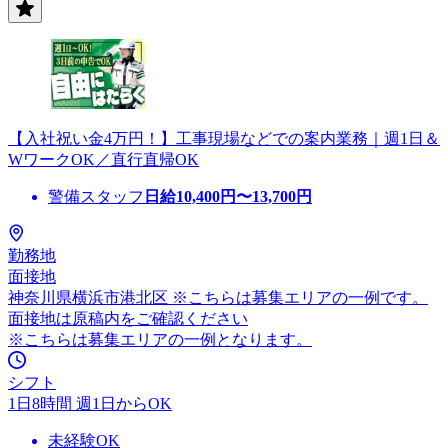
【入社祝い金4万円！】工事現場などでの案内業務｜週1日＆
WワークOK／直行直帰OK
警備スタッフ
日給
10,400
円〜
13,700
円
勤務地
面接地
神奈川県横浜市港北区 ※こちらは募集エリアの一例です。
面接地は原稿内をご確認ください
※こちらは募集エリアの一例となります。
シフト
1日8時間 週1日からOK
未経験OK