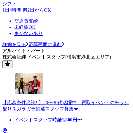
シフト
1日4時間 週2日からOK
交通費支給
未経験OK
まかないあり
詳細を見る
応募画面に進む
アルバイト・パート
株式会社絆 イベントスタッフ(横浜市港北区エリア)
【応募条件必読!!】20〜30代活躍中！買取イベントのチラシ
配り＆ガラガラ抽選スタッフ募集★
イベントスタッフ
時給
1,800
円〜