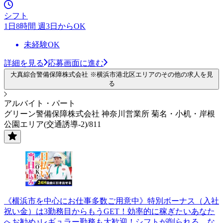
シフト
1日8時間 週3日からOK
未経験OK
詳細を見る
応募画面に進む
大真綜合警備保障株式会社 ※横浜市港北区エリアのその他の求人を見
る
アルバイト・パート
グリーン警備保障株式会社 神奈川営業所 菊名・小机・岸根
公園エリア(交通誘導-2)/811
《横浜市を中心にお仕事多数ご用意中》特別ボーナス（入社
祝い金）は3勤務目からもうGET！効率的に稼ぎたいあなた
へお勧め♪レギュラー勤務も大歓迎！シフトが削られる…な