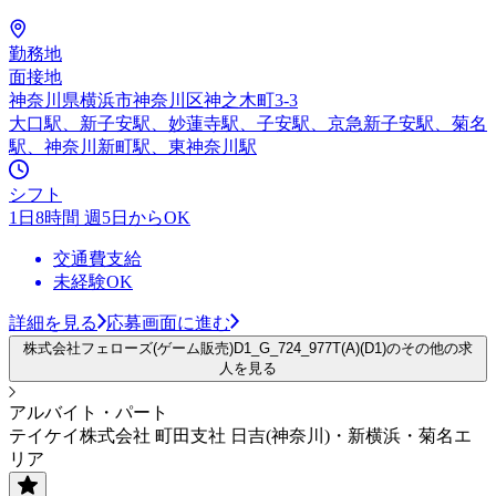
勤務地
面接地
神奈川県横浜市神奈川区神之木町3-3
大口駅、新子安駅、妙蓮寺駅、子安駅、京急新子安駅、菊名
駅、神奈川新町駅、東神奈川駅
シフト
1日8時間 週5日からOK
交通費支給
未経験OK
詳細を見る
応募画面に進む
株式会社フェローズ(ゲーム販売)D1_G_724_977T(A)(D1)のその他の求
人を見る
アルバイト・パート
テイケイ株式会社 町田支社 日吉(神奈川)・新横浜・菊名エ
リア