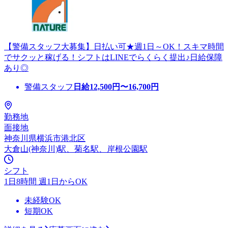
【警備スタッフ大募集】日払い可★週1日～OK！スキマ時間
でサクッと稼げる！シフトはLINEでらくらく提出♪日給保障
あり◎
警備スタッフ
日給
12,500
円〜
16,700
円
勤務地
面接地
神奈川県横浜市港北区
大倉山(神奈川)駅、菊名駅、岸根公園駅
シフト
1日8時間 週1日からOK
未経験OK
短期OK