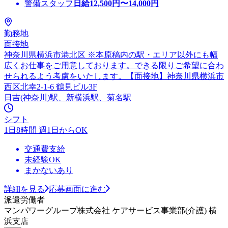
警備スタッフ
日給
12,500
円〜
14,000
円
勤務地
面接地
神奈川県横浜市港北区 ※本原稿内の駅・エリア以外にも幅
広くお仕事をご用意しております。できる限りご希望に合わ
せられるよう考慮をいたします。【面接地】神奈川県横浜市
西区北幸2-1-6 鶴見ビル3F
日吉(神奈川)駅、新横浜駅、菊名駅
シフト
1日8時間 週1日からOK
交通費支給
未経験OK
まかないあり
詳細を見る
応募画面に進む
派遣労働者
マンパワーグループ株式会社 ケアサービス事業部(介護) 横
浜支店