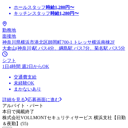
ホールスタッフ
時給
1,280
円〜
キッチンスタッフ
時給
1,280
円〜
勤務地
面接地
神奈川県横浜市港北区師岡町700-1 トレッサ横浜南棟2F
大倉山(神奈川)駅 バス4分、綱島駅 バス7分、菊名駅 バス5分
シフト
1日4時間 週2日からOK
交通費支給
未経験OK
まかないあり
詳細を見る
応募画面に進む
アルバイト・パート
本日で掲載終了
株式会社VOLLMONTセキュリティサービス 横浜支社【日勤
＆夜勤】(55)