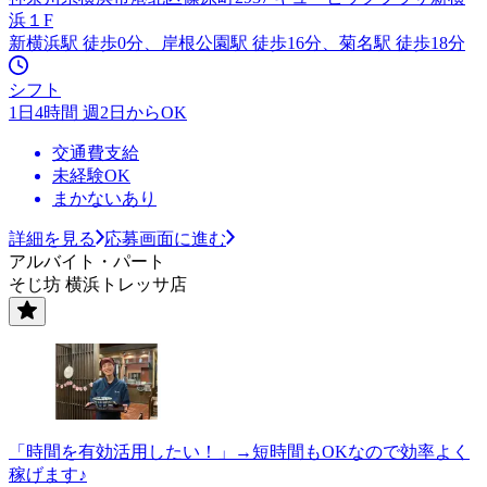
浜１F
新横浜駅 徒歩0分、岸根公園駅 徒歩16分、菊名駅 徒歩18分
シフト
1日4時間 週2日からOK
交通費支給
未経験OK
まかないあり
詳細を見る
応募画面に進む
アルバイト・パート
そじ坊 横浜トレッサ店
「時間を有効活用したい！」→短時間もOKなので効率よく
稼げます♪