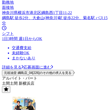
勤務地
面接地
神奈川県横浜市港北区綱島西1丁目11-22
綱島駅 徒歩2分、大倉山(神奈川)駅 徒歩22分、菊名駅 バス15
分
シフト
1日3時間 週1日からOK
交通費支給
未経験OK
まかないあり
詳細を見る
応募画面に進む
元祖油堂 綱島店_04[226]のその他の求人を見る
アルバイト・パート
土間土間 新横浜店