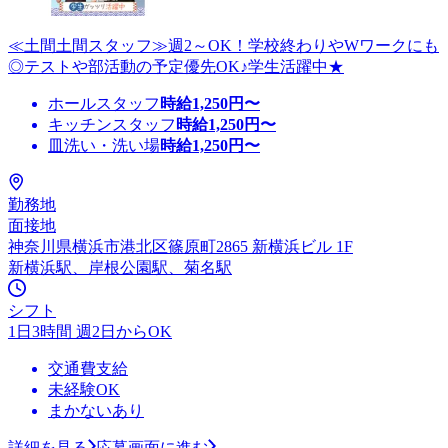
≪土間土間スタッフ≫週2～OK！学校終わりやWワークにも
◎テストや部活動の予定優先OK♪学生活躍中★
ホールスタッフ
時給
1,250
円〜
キッチンスタッフ
時給
1,250
円〜
皿洗い・洗い場
時給
1,250
円〜
勤務地
面接地
神奈川県横浜市港北区篠原町2865 新横浜ビル 1F
新横浜駅、岸根公園駅、菊名駅
シフト
1日3時間 週2日からOK
交通費支給
未経験OK
まかないあり
詳細を見る
応募画面に進む