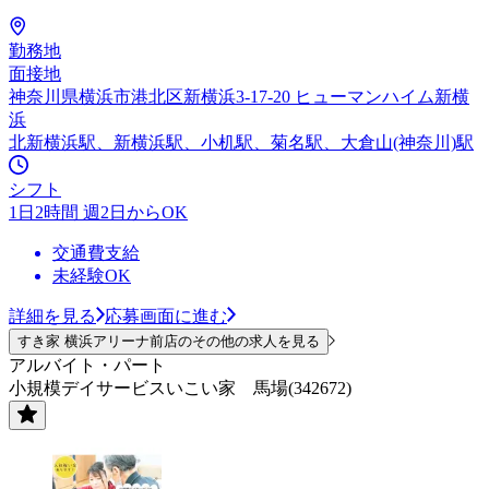
勤務地
面接地
神奈川県横浜市港北区新横浜3-17-20 ヒューマンハイム新横
浜
北新横浜駅、新横浜駅、小机駅、菊名駅、大倉山(神奈川)駅
シフト
1日2時間 週2日からOK
交通費支給
未経験OK
詳細を見る
応募画面に進む
すき家 横浜アリーナ前店のその他の求人を見る
アルバイト・パート
小規模デイサービスいこい家 馬場(342672)