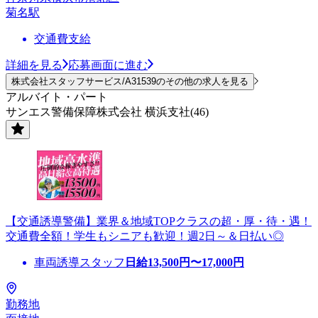
菊名駅
交通費支給
詳細を見る
応募画面に進む
株式会社スタッフサービス/A31539のその他の求人を見る
アルバイト・パート
サンエス警備保障株式会社 横浜支社(46)
【交通誘導警備】業界＆地域TOPクラスの超・厚・待・遇！
交通費全額！学生もシニアも歓迎！週2日～＆日払い◎
車両誘導スタッフ
日給
13,500
円〜
17,000
円
勤務地