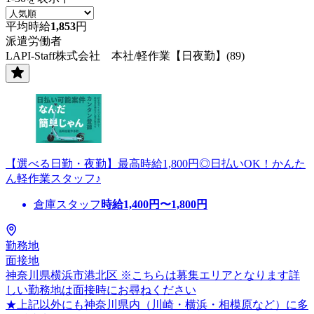
平均時給
1,853
円
派遣労働者
LAPI-Staff株式会社 本社/軽作業【日夜勤】(89)
【選べる日勤・夜勤】最高時給1,800円◎日払いOK！かんた
ん軽作業スタッフ♪
倉庫スタッフ
時給
1,400
円〜
1,800
円
勤務地
面接地
神奈川県横浜市港北区 ※こちらは募集エリアとなります詳
しい勤務地は面接時にお尋ねください
★上記以外にも神奈川県内（川崎・横浜・相模原など）に多