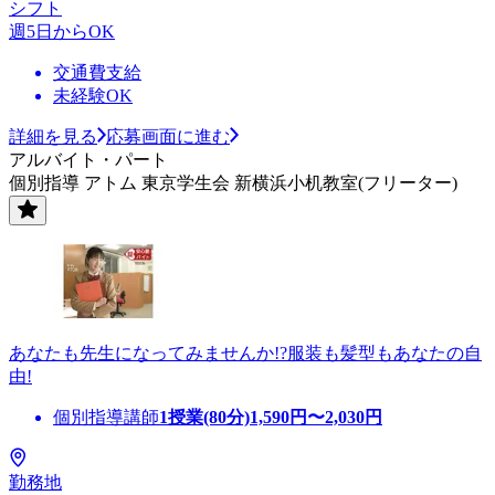
シフト
週5日からOK
交通費支給
未経験OK
詳細を見る
応募画面に進む
アルバイト・パート
個別指導 アトム 東京学生会 新横浜小机教室(フリーター)
あなたも先生になってみませんか!?服装も髪型もあなたの自
由!
個別指導講師
1授業(80分)
1,590
円〜
2,030
円
勤務地