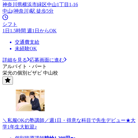
神奈川県横浜市緑区中山1丁目1-16
中山(神奈川)駅 徒歩5分
シフト
1日1.5時間 週1日からOK
交通費支給
未経験OK
詳細を見る
応募画面に進む
アルバイト・パート
栄光の個別ビザビ 中山校
＼私服OKの塾講師／週1日・得意な科目で先生デビュー★大
学1年生大歓迎♪