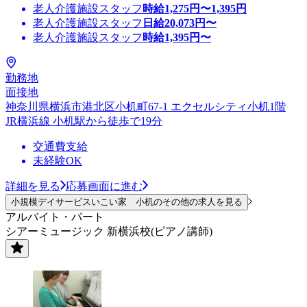
老人介護施設スタッフ
時給
1,275
円〜
1,395
円
老人介護施設スタッフ
日給
20,073
円〜
老人介護施設スタッフ
時給
1,395
円〜
勤務地
面接地
神奈川県横浜市港北区小机町67-1 エクセルシティ小机1階
JR横浜線 小机駅から徒歩で19分
交通費支給
未経験OK
詳細を見る
応募画面に進む
小規模デイサービスいこい家 小机のその他の求人を見る
アルバイト・パート
シアーミュージック 新横浜校(ピアノ講師)