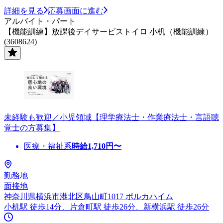
詳細を見る
応募画面に進む
アルバイト・パート
【機能訓練】放課後デイサービストイロ 小机（機能訓練）
(3608624)
未経験も歓迎／小児領域【理学療法士・作業療法士・言語聴
覚士の方募集】
医療・福祉系
時給
1,710
円〜
勤務地
面接地
神奈川県横浜市港北区鳥山町1017 ポルカハイム
小机駅 徒歩14分、片倉町駅 徒歩26分、新横浜駅 徒歩26分