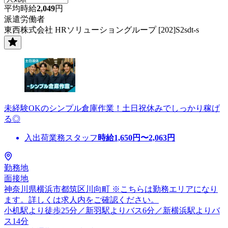
平均時給
2,049
円
派遣労働者
東西株式会社 HRソリューショングループ [202]S2sdt-s
未経験OKのシンプル倉庫作業！土日祝休みでしっかり稼げ
る◎
入出荷業務スタッフ
時給
1,650
円〜
2,063
円
勤務地
面接地
神奈川県横浜市都筑区川向町 ※こちらは勤務エリアになり
ます。詳しくは求人内をご確認ください。
小机駅より徒歩25分／新羽駅よりバス6分／新横浜駅よりバ
ス14分