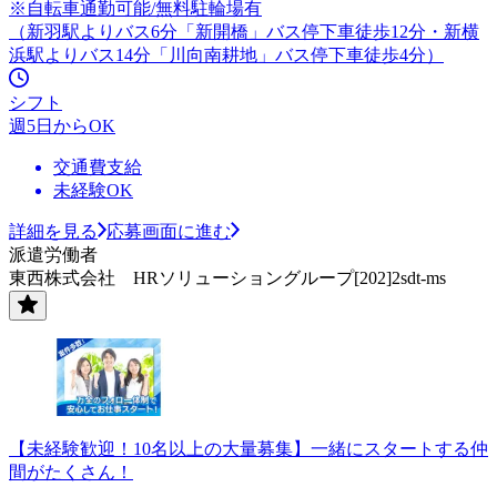
※自転車通勤可能/無料駐輪場有
（新羽駅よりバス6分「新開橋」バス停下車徒歩12分・新横
浜駅よりバス14分「川向南耕地」バス停下車徒歩4分）
シフト
週5日からOK
交通費支給
未経験OK
詳細を見る
応募画面に進む
派遣労働者
東西株式会社 HRソリューショングループ[202]2sdt-ms
【未経験歓迎！10名以上の大量募集】一緒にスタートする仲
間がたくさん！