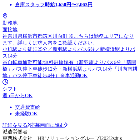
倉庫スタッフ
時給
1,650
円〜
2,063
円
勤務地
面接地
神奈川県横浜市都筑区川向町 ※こちらは勤務エリアになり
ます。詳しくは求人内をご確認ください。
小机駅より徒歩25分／新羽駅よりバス6分／新横浜駅よりバ
ス14分
※自転車通勤可能/無料駐輪場有（新羽駅よりバス6分「新開
橋」バス停下車徒歩12分・新横浜駅よりバス14分「川向南耕
地」バス停下車徒歩4分）※車通勤OK
シフト
週5日からOK
交通費支給
未経験OK
詳細を見る
応募画面に進む
派遣労働者
東西株式会社 HRソリューショングループ[202]2sdt-s