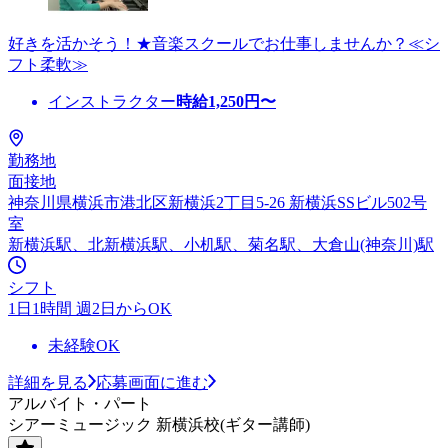
好きを活かそう！★音楽スクールでお仕事しませんか？≪シ
フト柔軟≫
インストラクター
時給
1,250
円〜
勤務地
面接地
神奈川県横浜市港北区新横浜2丁目5-26 新横浜SSビル502号
室
新横浜駅、北新横浜駅、小机駅、菊名駅、大倉山(神奈川)駅
シフト
1日1時間 週2日からOK
未経験OK
詳細を見る
応募画面に進む
アルバイト・パート
シアーミュージック 新横浜校(ギター講師)