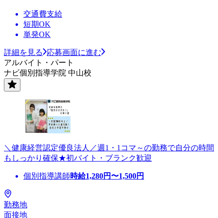
交通費支給
短期OK
単発OK
詳細を見る
応募画面に進む
アルバイト・パート
ナビ個別指導学院 中山校
＼健康経営認定優良法人／週1・1コマ～の勤務で自分の時間
もしっかり確保★初バイト・ブランク歓迎
個別指導講師
時給
1,280
円〜
1,500
円
勤務地
面接地