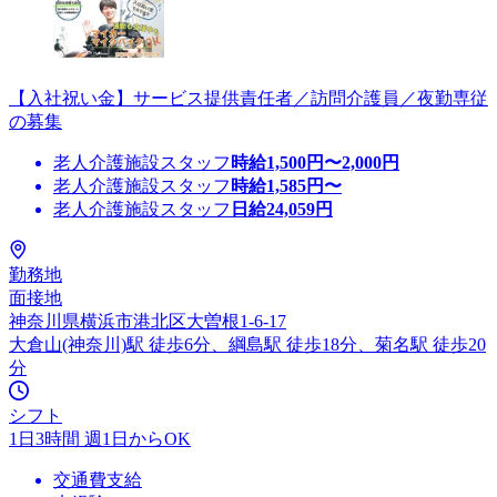
【入社祝い金】サービス提供責任者／訪問介護員／夜勤専従
の募集
老人介護施設スタッフ
時給
1,500
円〜
2,000
円
老人介護施設スタッフ
時給
1,585
円〜
老人介護施設スタッフ
日給
24,059
円
勤務地
面接地
神奈川県横浜市港北区大曽根1-6-17
大倉山(神奈川)駅 徒歩6分、綱島駅 徒歩18分、菊名駅 徒歩20
分
シフト
1日3時間 週1日からOK
交通費支給