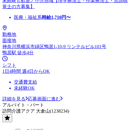
未経験も歓迎／小児領域【理学療法士・作業療法士・言語聴
覚士の方募集】
医療・福祉系
時給
1,710
円〜
勤務地
面接地
神奈川県横浜市緑区鴨居1-10-9 リンテルビル101号
鴨居駅 徒歩4分
シフト
1日4時間 週4日からOK
交通費支給
未経験OK
詳細を見る
応募画面に進む
アルバイト・パート
訪問介護アクア 大倉山(1238234)