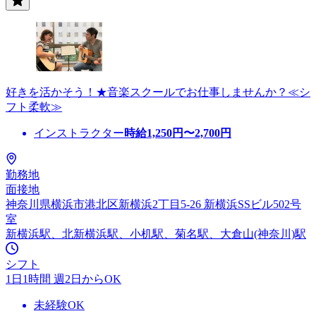
好きを活かそう！★音楽スクールでお仕事しませんか？≪シ
フト柔軟≫
インストラクター
時給
1,250
円〜
2,700
円
勤務地
面接地
神奈川県横浜市港北区新横浜2丁目5-26 新横浜SSビル502号
室
新横浜駅、北新横浜駅、小机駅、菊名駅、大倉山(神奈川)駅
シフト
1日1時間 週2日からOK
未経験OK