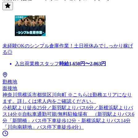
未経験OKのシンプル倉庫作業！土日祝休みでしっかり稼げ
る◎
入出荷業務スタッフ
時給
1,650
円〜
2,063
円
勤務地
面接地
神奈川県横浜市都筑区川向町 ※こちらは勤務エリアになり
ます。詳しくは求人内をご確認ください。
小机駅より徒歩25分／新羽駅よりバス6分／新横浜駅よりバ
ス14分※自転車通勤可能/無料駐輪場有 （新羽駅よりバス6
分「新開橋」バス停下車徒歩12分・新横浜駅よりバス14分
「川向南耕地」バス停下車徒歩4分）