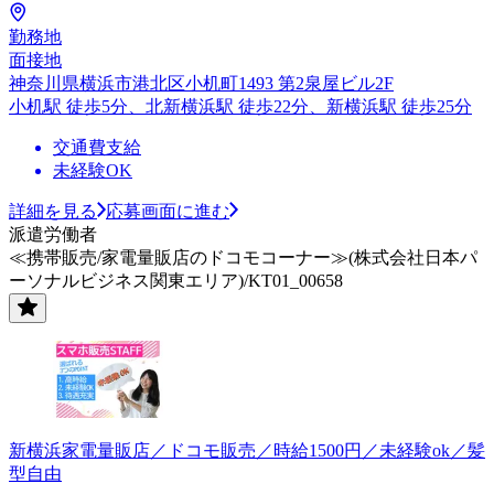
勤務地
面接地
神奈川県横浜市港北区小机町1493 第2泉屋ビル2F
小机駅 徒歩5分、北新横浜駅 徒歩22分、新横浜駅 徒歩25分
交通費支給
未経験OK
詳細を見る
応募画面に進む
派遣労働者
≪携帯販売/家電量販店のドコモコーナー≫(株式会社日本パ
ーソナルビジネス関東エリア)/KT01_00658
新横浜家電量販店／ドコモ販売／時給1500円／未経験ok／髪
型自由