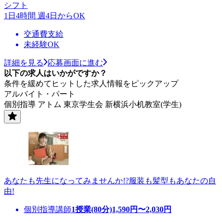
シフト
1日4時間 週4日からOK
交通費支給
未経験OK
詳細を見る
応募画面に進む
以下の求人はいかがですか？
条件を緩めてヒットした求人情報をピックアップ
アルバイト・パート
個別指導 アトム 東京学生会 新横浜小机教室(学生)
あなたも先生になってみませんか!?服装も髪型もあなたの自
由!
個別指導講師
1授業(80分)
1,590
円〜
2,030
円