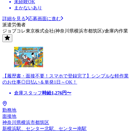
未経験OK
まかないあり
詳細を見る
応募画面に進む
派遣労働者
ジョブコレ東京株式会社(神奈川県横浜市都筑区)/倉庫内作業
【履歴書・面接不要！スマホで登録完了】シンプルな軽作業
のお仕事◎日払い＆単発1日～OK！
倉庫スタッフ
時給
1,276
円〜
勤務地
面接地
神奈川県横浜市都筑区
新横浜駅、センター北駅、センター南駅