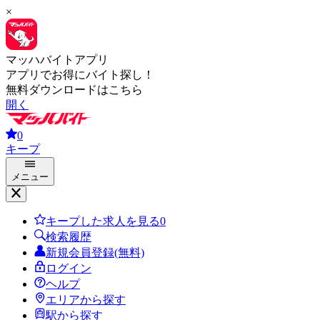
×
マッハバイトアプリ
アプリでお得にバイト探し！
無料ダウンロードはこちら
開く
0
キープ
メニュー
キープした求人を見る
0
検索履歴
新規会員登録(無料)
ログイン
ヘルプ
エリアから探す
駅から探す