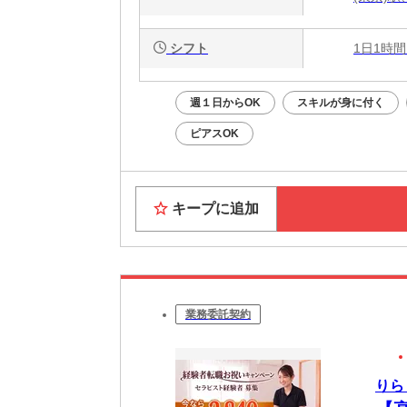
シフト
1日1時間
週１日からOK
スキルが身に付く
ピアスOK
キープに追加
業務委託契約
りら