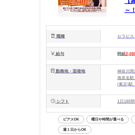
【
～
OK
職種
セラピ
給与
時給
2,08
勤務地・面接地
神奈川県厚
海老名駅
(東京)
シフト
1日1時間
ピアスOK
曜日や時間が選べる
週１日からOK