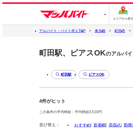
エリアから探
アルバイト・バイト求人TOP
東京都
町田市
町田駅、ピアスOK
のアルバイ
町田駅
ピアスOK
4件がヒット
この条件の平均時給：平均時給3,510円
並び替え：
おすすめ
新着順
高収入
勤務