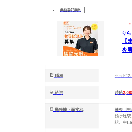
業務委託契約
りら
【
を
ク
で
職種
セラピ
給与
時給
2,08
勤務地・面接地
神奈川県
鶴ケ峰駅
駅、中山