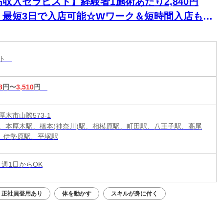
高収入セラピスト】経験者1施術あたり2,840円
！最短3日で入店可能☆Wワーク＆短時間入店も
☆週1日～1時間～でもOK♪
スト
8
円〜
3,510
円
木市山際573-1
、本厚木駅、橋本(神奈川)駅、相模原駅、町田駅、八王子駅、高尾
駅、伊勢原駅、平塚駅
 週1日からOK
正社員登用あり
体を動かす
スキルが身に付く