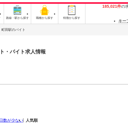
185,021件
の
す
路線・駅から探す
職種から探す
特徴から探す
キー
町田駅のバイト
ト・バイト求人情報
日数が少ない
人気順