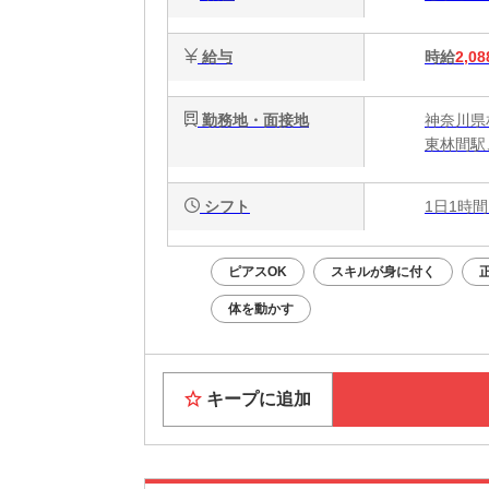
給与
時給
2,08
勤務地・面接地
神奈川県
東林間駅
シフト
1日1時間
ピアスOK
スキルが身に付く
体を動かす
キープに追加