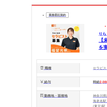
業務委託契約
りら
【
を
ク
で
職種
セラピ
給与
時給
2,08
勤務地・面接地
神奈川県厚
海老名駅
(東京)