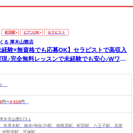
町田駅
ピアスOK
セラピスト
くる 厚木山際店
未経験×無資格でも応募OK】セラピストで高収入
実現♪完全無料レッスンで未経験でも安心♪Wワー
&短時間入店OK♪平均月収33万円☆週1日～1時間～
もOK♪全国600店舗の圧倒的集客力☆
スト
8
円〜
3,510
円
木市山際573-1
、本厚木駅、橋本(神奈川)駅、相模原駅、町田駅、八王子駅、高尾
駅、伊勢原駅、平塚駅