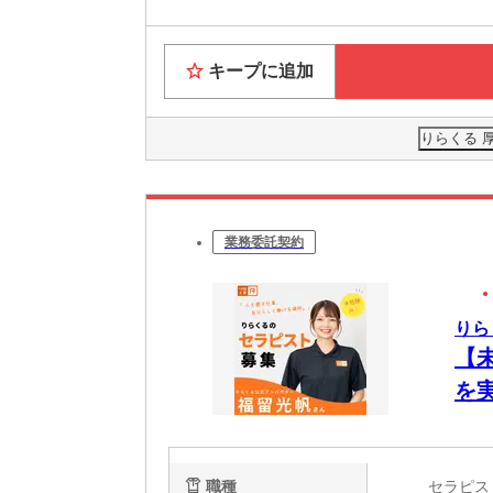
キープに追加
りらくる 
業務委託契約
りら
【
を
ク
で
職種
セラピ