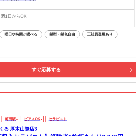
 週1日からOK
曜日や時間が選べる
髪型・髪色自由
正社員登用あり
すぐ応募する
町田駅
ピアスOK
セラピスト
くる 厚木山際店3