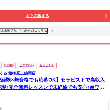
すぐ応募する
厚木山際店3のその他の求人を見る
町田駅
ピアスOK
セラピスト
くる 相模原上鶴間店
未経験×無資格でも応募OK】セラピストで高収入
実現♪完全無料レッスンで未経験でも安心♪Wワー
&短時間入店OK♪平均月収33万円☆週1日～1時間～
もOK♪全国600店舗の圧倒的集客力☆
スト