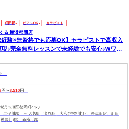
町田駅
ピアスOK
セラピスト
くる 横浜都岡店
未経験×無資格でも応募OK】セラピストで高収入
実現♪完全無料レッスンで未経験でも安心♪Wワー
&短時間入店OK♪平均月収33万円☆週1日～1時間～
もOK♪全国600店舗の圧倒的集客力☆
スト
8
円〜
3,510
円
横浜市旭区都岡町44-3
、二俣川駅、三ツ境駅、瀬谷駅、大和(神奈川)駅、長津田駅、町田
(神奈川)駅、新横浜駅