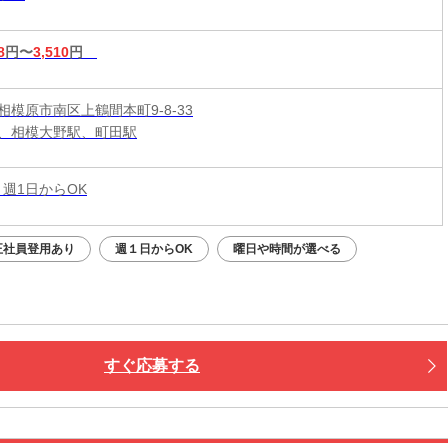
8
円〜
3,510
円
相模原市南区上鶴間本町9-8-33
、相模大野駅、町田駅
 週1日からOK
正社員登用あり
週１日からOK
曜日や時間が選べる
すぐ応募する