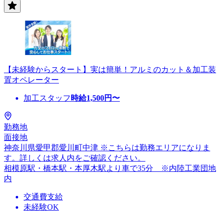
【未経験からスタート】実は簡単！アルミのカット＆加工装
置オペレーター
加工スタッフ
時給
1,500
円〜
勤務地
面接地
神奈川県愛甲郡愛川町中津 ※こちらは勤務エリアになりま
す。詳しくは求人内をご確認ください。
相模原駅・橋本駅・本厚木駅より車で35分 ※内陸工業団地
内
交通費支給
未経験OK