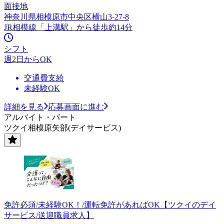
面接地
神奈川県相模原市中央区横山3-27-8
JR相模線「上溝駅」から徒歩約14分
シフト
週2日からOK
交通費支給
未経験OK
詳細を見る
応募画面に進む
アルバイト・パート
ツクイ相模原矢部(デイサービス)
免許必須/未経験OK！/運転免許があればOK【ツクイのデイ
サービス/送迎職員求人】