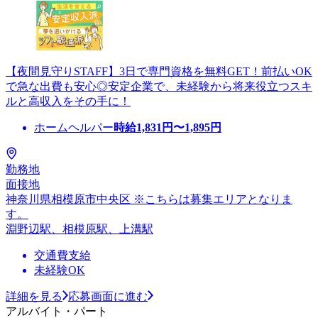
【夜間見守りSTAFF】3日で専門資格を無料GET！前払いOK
で急な出費も安心◎安定企業で、未経験から将来役立つスキ
ルと高収入をその手に！
ホームヘルパー
時給
1,831
円〜
1,895
円
勤務地
面接地
神奈川県相模原市中央区 ※こちらは募集エリアとなりま
す。
淵野辺駅、相模原駅、上溝駅
交通費支給
未経験OK
詳細を見る
応募画面に進む
アルバイト・パート