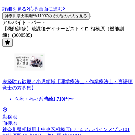
詳細を見る
応募画面に進む
神奈川県央事業部/11997のその他の求人を見る
アルバイト・パート
【機能訓練】放課後デイサービストイロ 相模原（機能訓
練）(3608585)
未経験も歓迎／小児領域【理学療法士・作業療法士・言語聴
覚士の方募集】
医療・福祉系
時給
1,710
円〜
勤務地
面接地
神奈川県相模原市中央区相模原6-7-14 アルパインメゾン101