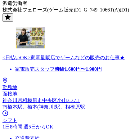
派遣労働者
株式会社フェローズ(ゲーム販売)D1_G_749_1066T(A)(D1)
<日払いOK>家電量販店でゲームなどの販売のお仕事★
家電販売スタッフ
時給
1,600
円〜
1,900
円
勤務地
面接地
神奈川県相模原市中央区小山3-37-1
南橋本駅、橋本(神奈川)駅、相模原駅
シフト
1日8時間 週5日からOK
交通費支給