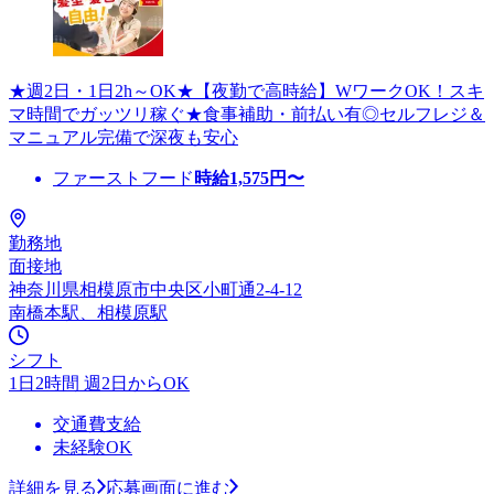
★週2日・1日2h～OK★【夜勤で高時給】WワークOK！スキ
マ時間でガッツリ稼ぐ★食事補助・前払い有◎セルフレジ＆
マニュアル完備で深夜も安心
ファーストフード
時給
1,575
円〜
勤務地
面接地
神奈川県相模原市中央区小町通2-4-12
南橋本駅、相模原駅
シフト
1日2時間 週2日からOK
交通費支給
未経験OK
詳細を見る
応募画面に進む