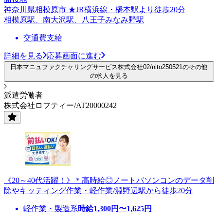
神奈川県相模原市 ★JR横浜線・橋本駅より徒歩20分
相模原駅、南大沢駅、八王子みなみ野駅
交通費支給
詳細を見る
応募画面に進む
日本マニュファクチャリングサービス株式会社02/nito250521のその他
の求人を見る
派遣労働者
株式会社ロフティー/AT20000242
《20～40代活躍！》＊高時給◎ノートパソンコンのデータ削
除やキッティング作業・軽作業/淵野辺駅から徒歩20分
軽作業・製造系
時給
1,300
円〜
1,625
円