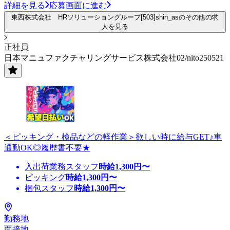
詳細を見る
応募画面に進む
東西株式会社 HRソリューショングループ[503]shin_asのその他の求
人を見る
正社員
日本マニュファクチャリングサービス株式会社02/nito250521
＜ピッキング・検品などの軽作業＞欲しい時に給与GET♪車
通勤OK◎履歴書不要★
入出荷業務スタッフ
時給
1,300
円〜
ピッキング
時給
1,300
円〜
梱包スタッフ
時給
1,300
円〜
勤務地
面接地