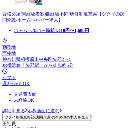
資格必須/未経験者歓迎/経験不問/研修制度充実【ツクイの訪
問介護/ホームヘルパー求人】
ホームヘルパー
時給
1,410
円〜
1,600
円
勤務地
面接地
神奈川県相模原市中央区矢部2-6-5
JR横浜線「矢部駅」から徒歩約5分
シフト
週2日からOK
交通費支給
未経験OK
詳細を見る
応募画面に進む
ツクイ相模原矢部(訪問介護)のその他の求人を見る
正社員