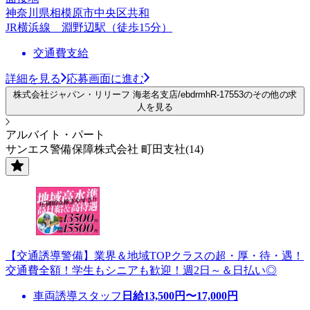
神奈川県相模原市中央区共和
JR横浜線 淵野辺駅（徒歩15分）
交通費支給
詳細を見る
応募画面に進む
株式会社ジャパン・リリーフ 海老名支店/ebdrmhR-17553のその他の求
人を見る
アルバイト・パート
サンエス警備保障株式会社 町田支社(14)
【交通誘導警備】業界＆地域TOPクラスの超・厚・待・遇！
交通費全額！学生もシニアも歓迎！週2日～＆日払い◎
車両誘導スタッフ
日給
13,500
円〜
17,000
円