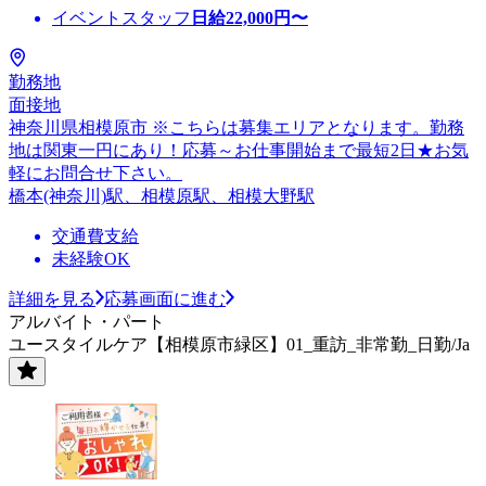
イベントスタッフ
日給
22,000
円〜
勤務地
面接地
神奈川県相模原市 ※こちらは募集エリアとなります。勤務
地は関東一円にあり！応募～お仕事開始まで最短2日★お気
軽にお問合せ下さい。
橋本(神奈川)駅、相模原駅、相模大野駅
交通費支給
未経験OK
詳細を見る
応募画面に進む
アルバイト・パート
ユースタイルケア【相模原市緑区】01_重訪_非常勤_日勤/Ja