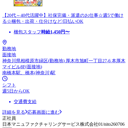
【20代～40代活躍中】社保完備・派遣のお仕事☆週5で働け
る☆梱包・出荷・仕分けなど/日払いOK
梱包スタッフ
時給
1,450
円〜
勤務地
面接地
神奈川県相模原市緑区(勤務地) 厚木市旭町一丁目27-6 本厚木
マイビル8F(面接地)
南橋本駅、橋本(神奈川)駅
シフト
週5日からOK
交通費支給
詳細を見る
応募画面に進む
正社員
日本マニュファクチャリングサービス株式会社01/nito260706