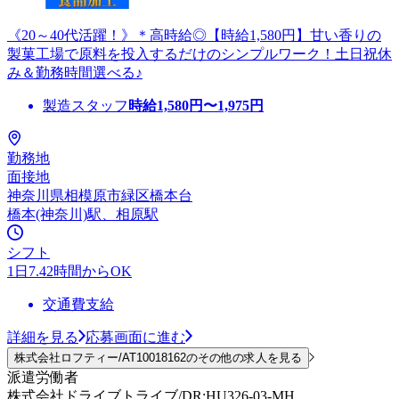
《20～40代活躍！》＊高時給◎【時給1,580円】甘い香りの
製菓工場で原料を投入するだけのシンプルワーク！土日祝休
み＆勤務時間選べる♪
製造スタッフ
時給
1,580
円〜
1,975
円
勤務地
面接地
神奈川県相模原市緑区橋本台
橋本(神奈川)駅、相原駅
シフト
1日7.42時間からOK
交通費支給
詳細を見る
応募画面に進む
株式会社ロフティー/AT10018162のその他の求人を見る
派遣労働者
株式会社ドライブトライブ/DR:HU326-03-MH