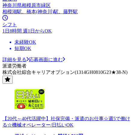
神奈川県相模原市緑区
相模湖駅、橋本(神奈川)駅、藤野駅
シフト
1日8時間 週1日からOK
未経験OK
短期OK
詳細を見る
応募画面に進む
派遣労働者
株式会社綜合キャリアオプション(1314GH0810G23★38-N)
【20代～40代活躍中】社保完備・派遣のお仕事☆週5で働け
る☆機械オペレーター/日払いOK