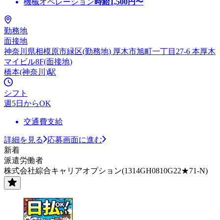
機械オペレーション
時給
1,500
円〜
勤務地
面接地
神奈川県相模原市緑区(勤務地) 厚木市旭町一丁目27-6 本厚木
マイビル8F(面接地)
橋本(神奈川)駅
シフト
週5日からOK
交通費支給
詳細を見る
応募画面に進む
新着
派遣労働者
株式会社綜合キャリアオプション(1314GH0810G22★71-N)