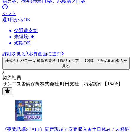
鶴見駅、橋本(神奈川)駅、武蔵溝ノ口駅
シフト
週1日からOK
交通費支給
未経験OK
短期OK
詳細を見る
応募画面に進む
株式会社パワーズ 横浜営業所【鶴見エリア】【060】のその他の求人を
見る
契約社員
サンエス警備保障株式会社 町田支社＿特定案件【15-06】
《夜間誘導STAFF》固定現場で安定収入★土日休み／未経験