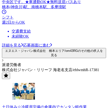
中央区です。★車通勤OK★無料送迎バスあり
橋本(神奈川)駅、南橋本駅、多摩境駅
シフト
週2日からOK
交通費支給
未経験OK
詳細を見る
応募画面に進む
エヌエス・ジャパン株式会社 橋本エリア/om43RGのその他の求人を
見る
派遣労働者
株式会社ジャパン・リリーフ 海老名支店/eblwmhR-17381
土日休み☆冷暖房完備の倉庫内でカンタン軽作業