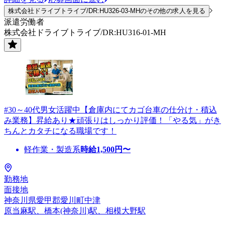
株式会社ドライブトライブ/DR:HU326-03-MHのその他の求人を見る
派遣労働者
株式会社ドライブトライブ/DR:HU316-01-MH
#30～40代男女活躍中【倉庫内にてカゴ台車の仕分け・積込
み業務】昇給あり★頑張りはしっかり評価！「やる気」がき
ちんとカタチになる職場です！
軽作業・製造系
時給
1,500
円〜
勤務地
面接地
神奈川県愛甲郡愛川町中津
原当麻駅、橋本(神奈川)駅、相模大野駅