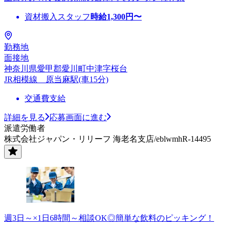
資材搬入スタッフ
時給
1,300
円〜
勤務地
面接地
神奈川県愛甲郡愛川町中津字桜台
JR相模線 原当麻駅(車15分)
交通費支給
詳細を見る
応募画面に進む
派遣労働者
株式会社ジャパン・リリーフ 海老名支店/eblwmhR-14495
週3日～×1日6時間～相談OK◎簡単な飲料のピッキング！