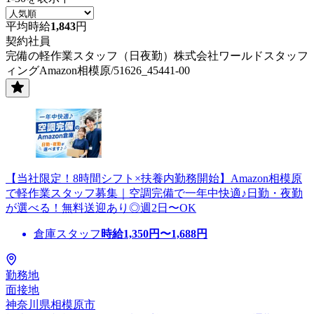
平均時給
1,843
円
契約社員
完備の軽作業スタッフ（日夜勤）株式会社ワールドスタッフ
ィングAmazon相模原/51626_45441-00
【当社限定！8時間シフト×扶養内勤務開始】Amazon相模原
で軽作業スタッフ募集｜空調完備で一年中快適♪日勤・夜勤
が選べる！無料送迎あり◎週2日〜OK
倉庫スタッフ
時給
1,350
円〜
1,688
円
勤務地
面接地
神奈川県相模原市