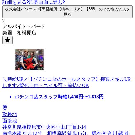
詳細を見る
応募画面に進む
株式会社パワーズ 町田営業所【橋本エリア】【388】のその他の求人を
見る
アルバイト・パート
楽園 相模原店
＼時給UP／【パチンコ店のホールスタッフ】接客スキルUP
します♪髪色自由・ネイル可・前払いOK
パチンコ店スタッフ
時給
1,450
円〜
1,813
円
勤務地
面接地
神奈川県相模原市中央区小山1丁目1-14
南橋本駅 徒歩12分、相模原駅 徒歩15分、橋本(神奈川)駅 徒