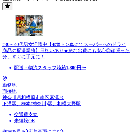
#30～40代男女活躍中【4t増トン車にてスーパーへのドライ
商品の配送業務】日払いあり★急な出費にも安心◎頑張った
分、すぐに手元に！
配送・物流スタッフ
時給
1,800
円〜
勤務地
面接地
神奈川県相模原市南区麻溝台
下溝駅、橋本(神奈川)駅、相模大野駅
交通費支給
未経験OK
詳細を見る
応募画面に進む