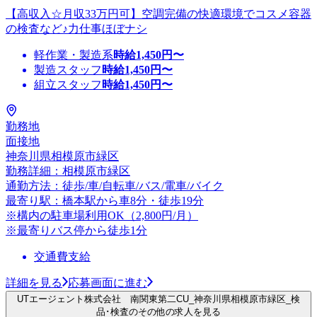
【高収入☆月収33万円可】空調完備の快適環境でコスメ容器
の検査など♪力仕事ほぼナシ
軽作業・製造系
時給
1,450
円〜
製造スタッフ
時給
1,450
円〜
組立スタッフ
時給
1,450
円〜
勤務地
面接地
神奈川県相模原市緑区
勤務詳細：相模原市緑区
通勤方法：徒歩/車/自転車/バス/電車/バイク
最寄り駅：橋本駅から車8分・徒歩19分
※構内の駐車場利用OK（2,800円/月）
※最寄りバス停から徒歩1分
交通費支給
詳細を見る
応募画面に進む
UTエージェント株式会社 南関東第二CU_神奈川県相模原市緑区_検
品･検査のその他の求人を見る