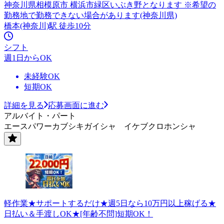
神奈川県相模原市 横浜市緑区いぶき野となります ※希望の
勤務地で勤務できない場合があります(神奈川県)
橋本(神奈川)駅 徒歩10分
シフト
週1日からOK
未経験OK
短期OK
詳細を見る
応募画面に進む
アルバイト・パート
エースパワーカブシキガイシャ イケブクロホンシャ
軽作業★サポートするだけ★週5日なら10万円以上稼げる★
日払い＆手渡しOK★[年齢不問]短期OK！