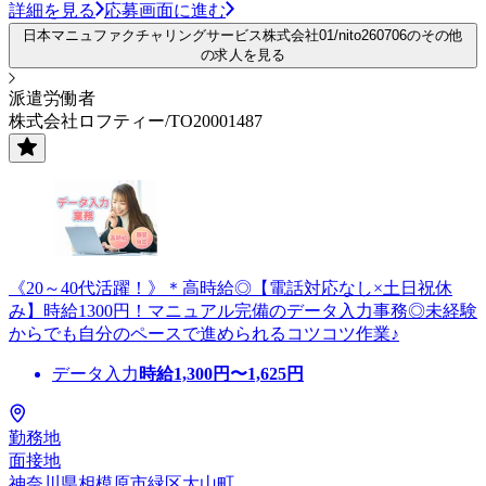
詳細を見る
応募画面に進む
日本マニュファクチャリングサービス株式会社01/nito260706のその他
の求人を見る
派遣労働者
株式会社ロフティー/TO20001487
《20～40代活躍！》＊高時給◎【電話対応なし×土日祝休
み】時給1300円！マニュアル完備のデータ入力事務◎未経験
からでも自分のペースで進められるコツコツ作業♪
データ入力
時給
1,300
円〜
1,625
円
勤務地
面接地
神奈川県相模原市緑区大山町