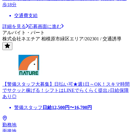
歩18分
交通費支給
詳細を見る
応募画面に進む
アルバイト・パート
株式会社ネエチア 相模原市緑区エリア/202301 / 交通誘導
【警備スタッフ大募集】日払い可★週1日～OK！スキマ時間
でサクッと稼げる！シフトはLINEでらくらく提出♪日給保障
あり◎
警備スタッフ
日給
12,500
円〜
16,700
円
勤務地
面接地