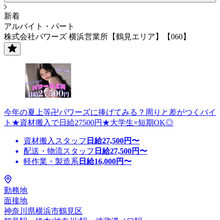
新着
アルバイト・パート
株式会社パワーズ 横浜営業所【鶴見エリア】【060】
今年の夏上等卍パワーズに捧げてみる？周りと差がつくバイ
ト★資材搬入で日給27500円★大学生×短期OK◎
資材搬入スタッフ
日給
27,500
円〜
配送・物流スタッフ
日給
27,500
円〜
軽作業・製造系
日給
16,000
円〜
勤務地
面接地
神奈川県横浜市鶴見区