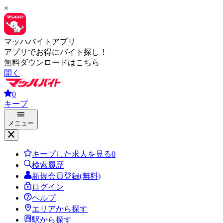
×
マッハバイトアプリ
アプリでお得にバイト探し！
無料ダウンロードはこちら
開く
0
キープ
メニュー
キープした求人を見る
0
検索履歴
新規会員登録(無料)
ログイン
ヘルプ
エリアから探す
駅から探す