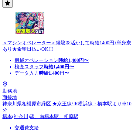
＜マシンオペレーター＞経験を活かして時給1400円♪単身寮
あり★希望日払いOK◎
機械オペレーション
時給
1,400
円〜
検査スタッフ
時給
1,400
円〜
データ入力
時給
1,400
円〜
勤務地
面接地
神奈川県相模原市緑区 ★京王線/JR横浜線・橋本駅より車10
分
橋本(神奈川)駅、南橋本駅、相原駅
交通費支給