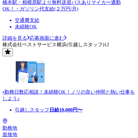
橋本駅・相模原駅より無料送迎バスありマイカー通勤
OK！・ガソリン代支給(２万円/月)
交通費支給
未経験OK
詳細を見る
応募画面に進む
株式会社ベストサービス横浜(引越しスタッフ)12
•勤務日数応相談！未経験OK！ノリの良い仲間と熱い仕事を
しよう♪
引越しスタッフ
日給
10,000
円〜
勤務地
面接地