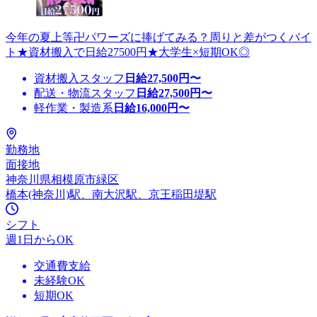
今年の夏上等卍パワーズに捧げてみる？周りと差がつくバイ
ト★資材搬入で日給27500円★大学生×短期OK◎
資材搬入スタッフ
日給
27,500
円〜
配送・物流スタッフ
日給
27,500
円〜
軽作業・製造系
日給
16,000
円〜
勤務地
面接地
神奈川県相模原市緑区
橋本(神奈川)駅、南大沢駅、京王稲田堤駅
シフト
週1日からOK
交通費支給
未経験OK
短期OK