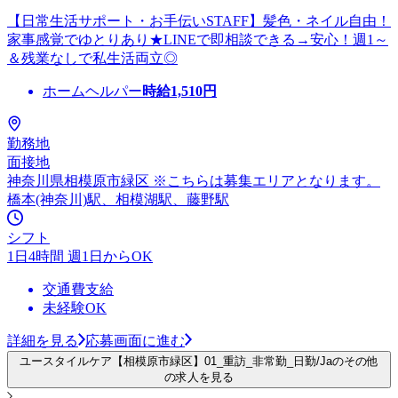
【日常生活サポート・お手伝いSTAFF】髪色・ネイル自由！
家事感覚でゆとりあり★LINEで即相談できる→安心！週1～
＆残業なしで私生活両立◎
ホームヘルパー
時給
1,510
円
勤務地
面接地
神奈川県相模原市緑区 ※こちらは募集エリアとなります。
橋本(神奈川)駅、相模湖駅、藤野駅
シフト
1日4時間 週1日からOK
交通費支給
未経験OK
詳細を見る
応募画面に進む
ユースタイルケア【相模原市緑区】01_重訪_非常勤_日勤/Jaのその他
の求人を見る