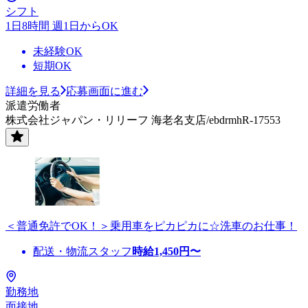
シフト
1日8時間 週1日からOK
未経験OK
短期OK
詳細を見る
応募画面に進む
派遣労働者
株式会社ジャパン・リリーフ 海老名支店/ebdrmhR-17553
＜普通免許でOK！＞乗用車をピカピカに☆洗車のお仕事！
配送・物流スタッフ
時給
1,450
円〜
勤務地
面接地