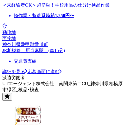
＜未経験者OK＞超簡単！学校用品の仕分け検品作業
軽作業・製造系
時給
1,250
円〜
勤務地
面接地
神奈川県愛甲郡愛川町
JR相模線 原当麻駅 (車15分)
交通費支給
詳細を見る
応募画面に進む
派遣労働者
UTエージェント株式会社 南関東第二CU_神奈川県相模原
市緑区_検品･検査