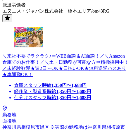
派遣労働者
エヌエス・ジャパン株式会社 橋本エリア/om43RG
＼来社不要でラクラク♪⇒WEB面談＆AI面談！／＼Amazon
倉庫でのお仕事！／＼土・日勤務が可能な方⇒積極採用中！
／未経験歓迎★週2日～OK★日払いOK★無料送迎バスあり
★車通勤OK！
倉庫スタッフ
時給
1,350
円〜
1,688
円
軽作業・製造系
時給
1,350
円〜
1,688
円
仕分けスタッフ
時給
1,350
円〜
1,688
円
勤務地
面接地
神奈川県相模原市緑区 ※実際の勤務地は神奈川県相模原市