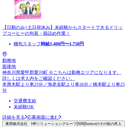
【日勤のみ×土日祝休み】未経験からスタートできるドリッ
プコーヒーの包装・箱詰め作業！
梱包スタッフ
時給
1,400
円〜
1,750
円
勤務地
面接地
神奈川県愛甲郡愛川町 ※こちらは勤務エリアになります。
詳しくは求人内をご確認ください。
本厚木駅より車25分／海老名駅より車26分／橋本駅より車25
分
交通費支給
未経験OK
詳細を見る
応募画面に進む
東西株式会社 HRソリューショングループ[509]5unicnのその他の求人