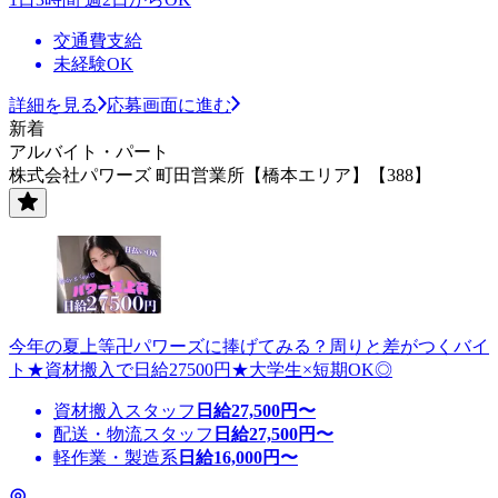
交通費支給
未経験OK
詳細を見る
応募画面に進む
新着
アルバイト・パート
株式会社パワーズ 町田営業所【橋本エリア】【388】
今年の夏上等卍パワーズに捧げてみる？周りと差がつくバイ
ト★資材搬入で日給27500円★大学生×短期OK◎
資材搬入スタッフ
日給
27,500
円〜
配送・物流スタッフ
日給
27,500
円〜
軽作業・製造系
日給
16,000
円〜