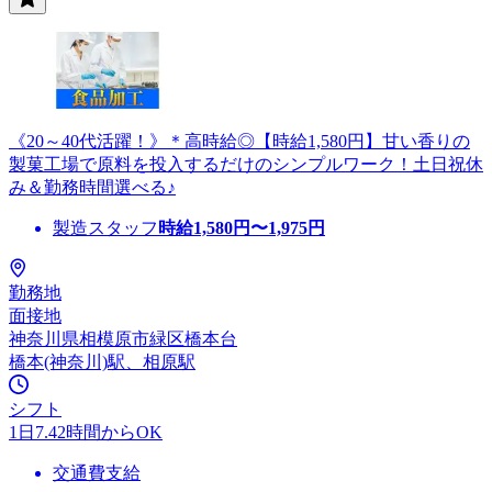
《20～40代活躍！》＊高時給◎【時給1,580円】甘い香りの
製菓工場で原料を投入するだけのシンプルワーク！土日祝休
み＆勤務時間選べる♪
製造スタッフ
時給
1,580
円〜
1,975
円
勤務地
面接地
神奈川県相模原市緑区橋本台
橋本(神奈川)駅、相原駅
シフト
1日7.42時間からOK
交通費支給