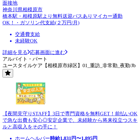
面接地
神奈川県相模原市
橋本駅・相模原駅より無料送迎バスありマイカー通勤
OK！・ガソリン代支給(２万円/月)
交通費支給
未経験OK
詳細を見る
応募画面に進む
アルバイト・パート
ユースタイルケア【相模原市緑区】01_重訪_非常勤_夜勤/Jb
【夜間見守りSTAFF】3日で専門資格を無料GET！前払いOK
で急な出費も安心◎安定企業で、未経験から将来役立つスキ
ルと高収入をその手に！
ホームヘルパー
時給
1,831
円〜
1,895
円