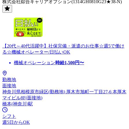
株式会社綜合キャリアオプション(1314GH0810G23★38-N)
【20代～40代活躍中】社保完備・派遣のお仕事☆週5で働け
る☆機械オペレーター/日払いOK
機械オペレーション
時給
1,500
円〜
勤務地
面接地
神奈川県相模原市緑区(勤務地) 厚木市旭町一丁目27-6 本厚木
マイビル8F(面接地)
橋本(神奈川)駅
シフト
週5日からOK