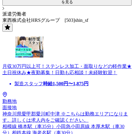
を見る
派遣労働者
東西株式会社HRSグループ [503]shin_sf
月収30万円以上可！ステンレス加工・面取りなどの軽作業★
土日祝休み★夜勤募集！日勤も応相談！未経験歓迎！
製造スタッフ
時給
1,500
円〜
1,875
円
勤務地
面接地
神奈川県愛甲郡愛川町中津 ※こちらは勤務エリアになりま
す。詳しくは求人内をご確認ください。
相模線 橋本駅（車35分）小田急小田原線 本厚木駅（車30
分）相鉄本線 海老名駅（車30分）