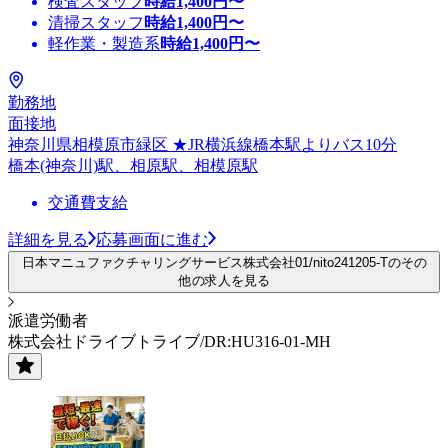
検査スタッフ
時給
1,400
円〜
清掃スタッフ
時給
1,400
円〜
軽作業・製造系
時給
1,400
円〜
勤務地
面接地
神奈川県相模原市緑区 ★JR横浜線橋本駅よりバス10分
橋本(神奈川)駅、相原駅、相模原駅
交通費支給
詳細を見る
応募画面に進む
日本マニュファクチャリングサービス株式会社01/nito241205-Tのその
他の求人を見る
派遣労働者
株式会社ドライブトライブ/DR:HU316-01-MH