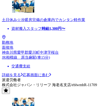
土日休み☆冷暖房完備の倉庫内でカンタン軽作業
資材搬入スタッフ
時給
1,300
円〜
勤務地
面接地
神奈川県愛甲郡愛川町中津字桜台
JR相模線 原当麻駅(車15分)
交通費支給
詳細を見る
応募画面に進む
派遣労働者
株式会社ジャパン・リリーフ 海老名支店/eblwmhR-11709