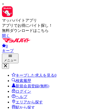
×
マッハバイトアプリ
アプリでお得にバイト探し！
無料ダウンロードはこちら
開く
0
キープ
メニュー
キープした求人を見る
0
検索履歴
新規会員登録(無料)
ログイン
ヘルプ
エリアから探す
駅から探す