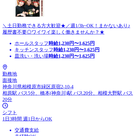
＼土日勤務できる方大歓迎★／週1/3h~OK！まかないあり♪
履歴書不要◎ワイワイ楽しく働きませんか？★
ホールスタッフ
時給
1,230
円〜
1,625
円
キッチンスタッフ
時給
1,230
円〜
1,625
円
皿洗い・洗い場
時給
1,230
円〜
1,625
円
勤務地
面接地
神奈川県相模原市緑区原宿2-10-4
相原駅 バス5分、橋本(神奈川)駅 バス20分、相模大野駅 バス
20分
シフト
1日3時間 週1日からOK
交通費支給