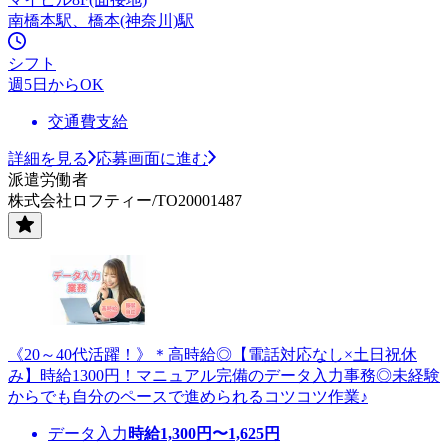
南橋本駅、橋本(神奈川)駅
シフト
週5日からOK
交通費支給
詳細を見る
応募画面に進む
派遣労働者
株式会社ロフティー/TO20001487
《20～40代活躍！》＊高時給◎【電話対応なし×土日祝休
み】時給1300円！マニュアル完備のデータ入力事務◎未経験
からでも自分のペースで進められるコツコツ作業♪
データ入力
時給
1,300
円〜
1,625
円