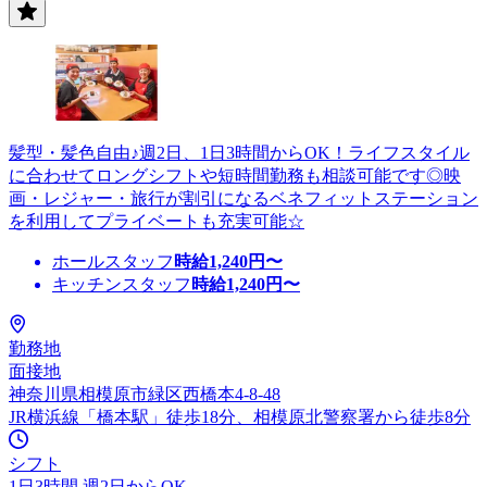
髪型・髪色自由♪週2日、1日3時間からOK！ライフスタイル
に合わせてロングシフトや短時間勤務も相談可能です◎映
画・レジャー・旅行が割引になるベネフィットステーション
を利用してプライベートも充実可能☆
ホールスタッフ
時給
1,240
円〜
キッチンスタッフ
時給
1,240
円〜
勤務地
面接地
神奈川県相模原市緑区西橋本4-8-48
JR横浜線「橋本駅」徒歩18分、相模原北警察署から徒歩8分
シフト
1日3時間 週2日からOK