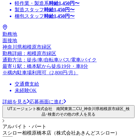
軽作業・製造系
時給
1,450
円〜
製造スタッフ
時給
1,450
円〜
梱包スタッフ
時給
1,450
円〜
勤務地
面接地
神奈川県相模原市緑区
勤務詳細：相模原市緑区
通勤方法：徒歩/車/自転車/バス/電車/バイク
最寄り駅：橋本駅から徒歩19分・車8分
※構内駐車場利用可（2,800円/月）
交通費支給
未経験OK
詳細を見る
応募画面に進む
UTエージェント株式会社 南関東第二CU_神奈川県相模原市緑区_検
品･検査のその他の求人を見る
アルバイト・パート
スシロー相模原橋本店（株式会社あきんどスシロー）