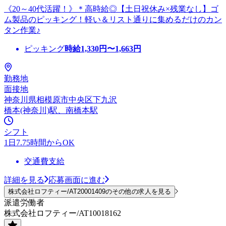
《20～40代活躍！》＊高時給◎【土日祝休み×残業なし】ゴ
ム製品のピッキング！軽い＆リスト通りに集めるだけのカン
タン作業♪
ピッキング
時給
1,330
円〜
1,663
円
勤務地
面接地
神奈川県相模原市中央区下九沢
橋本(神奈川)駅、南橋本駅
シフト
1日7.75時間からOK
交通費支給
詳細を見る
応募画面に進む
株式会社ロフティー/AT20001409のその他の求人を見る
派遣労働者
株式会社ロフティー/AT10018162