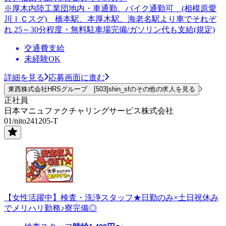
※厚木内陸工業団地内・車通勤、バイク通勤可 (相模原愛
川ＩＣスグ) 橋本駅、本厚木駅、海老名駅より車でそれぞ
れ 25～30分程度・無料駐車場完備/ガソリン代も支給(規定)
交通費支給
未経験OK
詳細を見る
応募画面に進む
東西株式会社HRSグループ [503]shin_sfのその他の求人を見る
正社員
日本マニュファクチャリングサービス株式会社
01/nito241205-T
【女性活躍中】検査・洗浄スタッフ★日勤のみ×土日祝休み
でメリハリ勤務♪寮完備◎