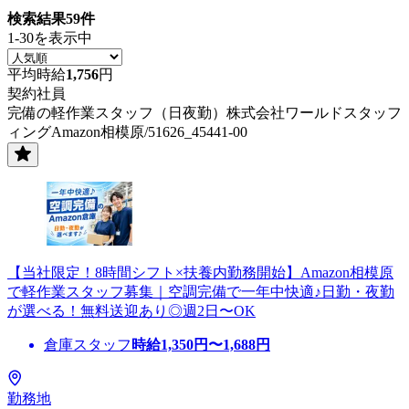
検索結果
59
件
1-30を表示中
平均時給
1,756
円
契約社員
完備の軽作業スタッフ（日夜勤）株式会社ワールドスタッフ
ィングAmazon相模原/51626_45441-00
【当社限定！8時間シフト×扶養内勤務開始】Amazon相模原
で軽作業スタッフ募集｜空調完備で一年中快適♪日勤・夜勤
が選べる！無料送迎あり◎週2日〜OK
倉庫スタッフ
時給
1,350
円〜
1,688
円
勤務地