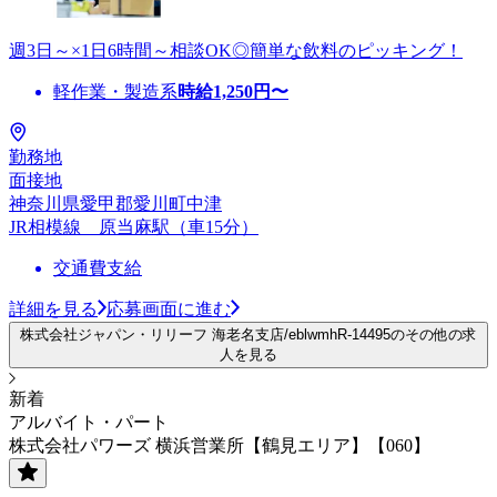
週3日～×1日6時間～相談OK◎簡単な飲料のピッキング！
軽作業・製造系
時給
1,250
円〜
勤務地
面接地
神奈川県愛甲郡愛川町中津
JR相模線 原当麻駅（車15分）
交通費支給
詳細を見る
応募画面に進む
株式会社ジャパン・リリーフ 海老名支店/eblwmhR-14495のその他の求
人を見る
新着
アルバイト・パート
株式会社パワーズ 横浜営業所【鶴見エリア】【060】