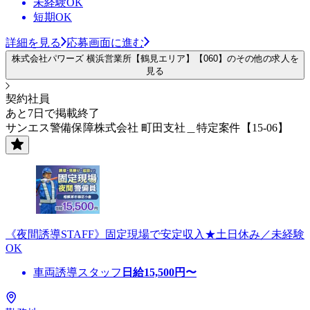
未経験OK
短期OK
詳細を見る
応募画面に進む
株式会社パワーズ 横浜営業所【鶴見エリア】【060】のその他の求人を
見る
契約社員
あと7日で掲載終了
サンエス警備保障株式会社 町田支社＿特定案件【15-06】
《夜間誘導STAFF》固定現場で安定収入★土日休み／未経験
OK
車両誘導スタッフ
日給
15,500
円〜