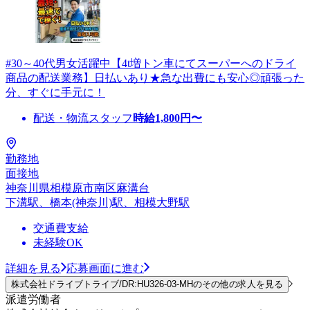
#30～40代男女活躍中【4t増トン車にてスーパーへのドライ
商品の配送業務】日払いあり★急な出費にも安心◎頑張った
分、すぐに手元に！
配送・物流スタッフ
時給
1,800
円〜
勤務地
面接地
神奈川県相模原市南区麻溝台
下溝駅、橋本(神奈川)駅、相模大野駅
交通費支給
未経験OK
詳細を見る
応募画面に進む
株式会社ドライブトライブ/DR:HU326-03-MHのその他の求人を見る
派遣労働者