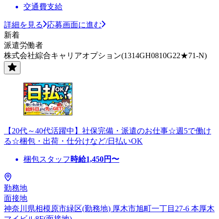
交通費支給
詳細を見る
応募画面に進む
新着
派遣労働者
株式会社綜合キャリアオプション(1314GH0810G22★71-N)
【20代～40代活躍中】社保完備・派遣のお仕事☆週5で働け
る☆梱包・出荷・仕分けなど/日払いOK
梱包スタッフ
時給
1,450
円〜
勤務地
面接地
神奈川県相模原市緑区(勤務地) 厚木市旭町一丁目27-6 本厚木
マイビル8F(面接地)