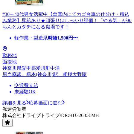
#30～40代男女活躍中【倉庫内にてカゴ台車の仕分け・積込
み業務】昇給あり★頑張りはしっかり評価！「やる気」がき
ちんとカタチになる職場です！
軽作業・製造系
時給
1,500
円〜
勤務地
面接地
神奈川県愛甲郡愛川町中津
原当麻駅、橋本(神奈川)駅、相模大野駅
交通費支給
未経験OK
詳細を見る
応募画面に進む
派遣労働者
株式会社ドライブトライブ/DR:HU326-03-MH