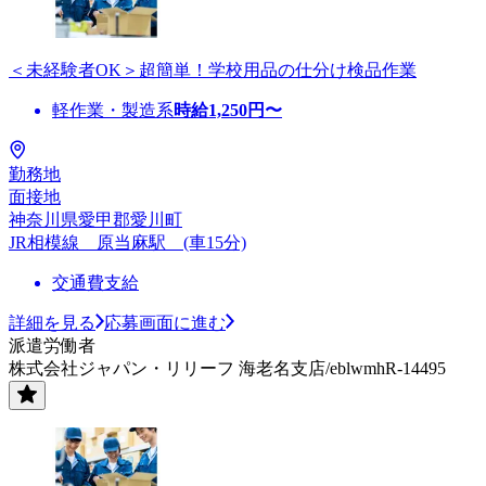
＜未経験者OK＞超簡単！学校用品の仕分け検品作業
軽作業・製造系
時給
1,250
円〜
勤務地
面接地
神奈川県愛甲郡愛川町
JR相模線 原当麻駅 (車15分)
交通費支給
詳細を見る
応募画面に進む
派遣労働者
株式会社ジャパン・リリーフ 海老名支店/eblwmhR-14495