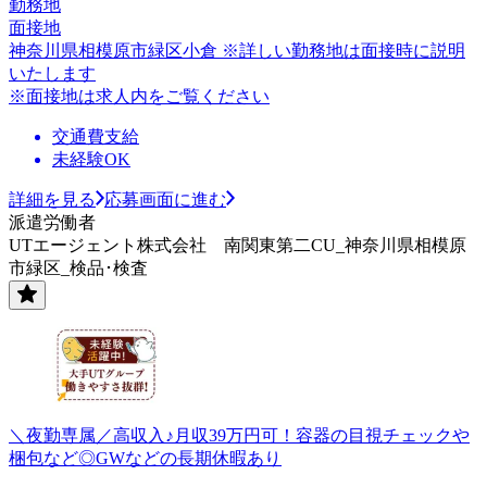
勤務地
面接地
神奈川県相模原市緑区小倉 ※詳しい勤務地は面接時に説明
いたします
※面接地は求人内をご覧ください
交通費支給
未経験OK
詳細を見る
応募画面に進む
派遣労働者
UTエージェント株式会社 南関東第二CU_神奈川県相模原
市緑区_検品･検査
＼夜勤専属／高収入♪月収39万円可！容器の目視チェックや
梱包など◎GWなどの長期休暇あり