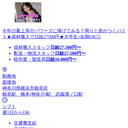
今年の夏上等卍パワーズに捧げてみる？周りと差がつくバイ
ト★資材搬入で日給27500円★大学生×短期OK◎
資材搬入スタッフ
日給
27,500
円〜
配送・物流スタッフ
日給
27,500
円〜
軽作業・製造系
日給
16,000
円〜
勤務地
面接地
神奈川県横浜市鶴見区
鶴見駅、橋本(神奈川)駅、武蔵溝ノ口駅
シフト
週1日からOK
交通費支給