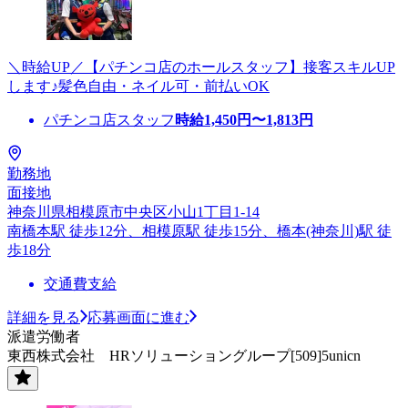
＼時給UP／【パチンコ店のホールスタッフ】接客スキルUP
します♪髪色自由・ネイル可・前払いOK
パチンコ店スタッフ
時給
1,450
円〜
1,813
円
勤務地
面接地
神奈川県相模原市中央区小山1丁目1-14
南橋本駅 徒歩12分、相模原駅 徒歩15分、橋本(神奈川)駅 徒
歩18分
交通費支給
詳細を見る
応募画面に進む
派遣労働者
東西株式会社 HRソリューショングループ[509]5unicn