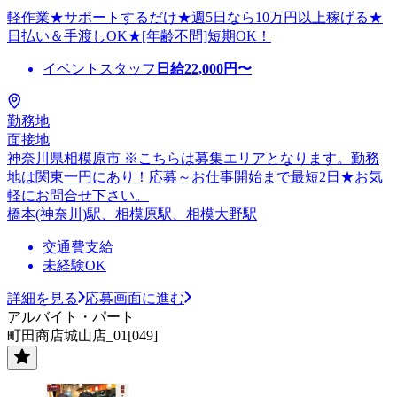
軽作業★サポートするだけ★週5日なら10万円以上稼げる★
日払い＆手渡しOK★[年齢不問]短期OK！
イベントスタッフ
日給
22,000
円〜
勤務地
面接地
神奈川県相模原市 ※こちらは募集エリアとなります。勤務
地は関東一円にあり！応募～お仕事開始まで最短2日★お気
軽にお問合せ下さい。
橋本(神奈川)駅、相模原駅、相模大野駅
交通費支給
未経験OK
詳細を見る
応募画面に進む
アルバイト・パート
町田商店城山店_01[049]