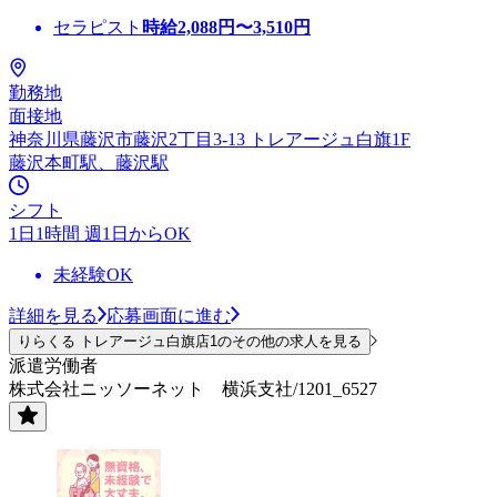
セラピスト
時給
2,088
円〜
3,510
円
勤務地
面接地
神奈川県藤沢市藤沢2丁目3-13 トレアージュ白旗1F
藤沢本町駅、藤沢駅
シフト
1日1時間 週1日からOK
未経験OK
詳細を見る
応募画面に進む
りらくる トレアージュ白旗店1のその他の求人を見る
派遣労働者
株式会社ニッソーネット 横浜支社/1201_6527