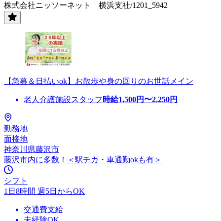
株式会社ニッソーネット 横浜支社/1201_5942
【急募＆日払いok】お散歩や身の回りのお世話メイン
老人介護施設スタッフ
時給
1,500
円〜
2,250
円
勤務地
面接地
神奈川県藤沢市
藤沢市内に多数！＜駅チカ・車通勤okも有＞
シフト
1日8時間 週5日からOK
交通費支給
未経験OK