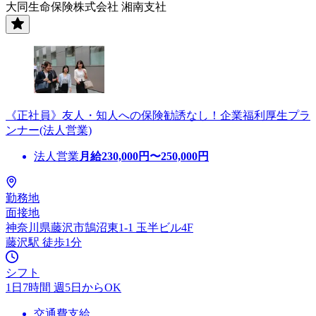
大同生命保険株式会社 湘南支社
《正社員》友人・知人への保険勧誘なし！企業福利厚生プラ
ンナー(法人営業)
法人営業
月給
230,000
円〜
250,000
円
勤務地
面接地
神奈川県藤沢市鵠沼東1-1 玉半ビル4F
藤沢駅 徒歩1分
シフト
1日7時間 週5日からOK
交通費支給