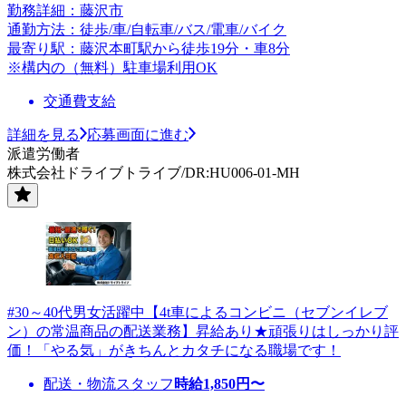
勤務詳細：藤沢市
通勤方法：徒歩/車/自転車/バス/電車/バイク
最寄り駅：藤沢本町駅から徒歩19分・車8分
※構内の（無料）駐車場利用OK
交通費支給
詳細を見る
応募画面に進む
派遣労働者
株式会社ドライブトライブ/DR:HU006-01-MH
#30～40代男女活躍中【4t車によるコンビニ（セブンイレブ
ン）の常温商品の配送業務】昇給あり★頑張りはしっかり評
価！「やる気」がきちんとカタチになる職場です！
配送・物流スタッフ
時給
1,850
円〜