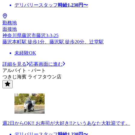
デリバリースタッフ
時給
1,230
円〜
勤務地
面接地
神奈川県藤沢市藤沢3-3-25
藤沢本町駅 徒歩1分、藤沢駅 徒歩20分、辻堂駅
未経験OK
詳細を見る
応募画面に進む
アルバイト・パート
つきじ海賓 ライフタウン店
週2日からOK!! お寿司が大好き!!というあなた大歓迎です。
デリバリースタッフ
時給
1,230
円〜