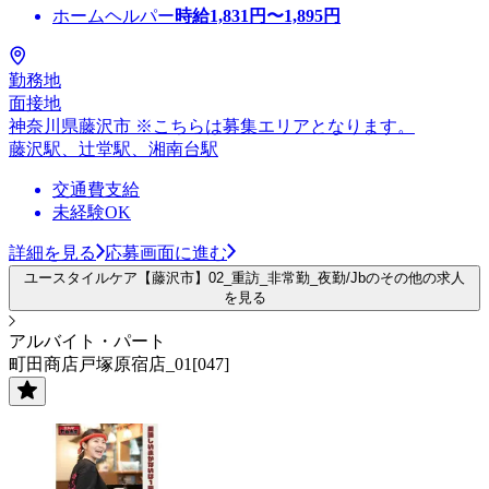
ホームヘルパー
時給
1,831
円〜
1,895
円
勤務地
面接地
神奈川県藤沢市 ※こちらは募集エリアとなります。
藤沢駅、辻堂駅、湘南台駅
交通費支給
未経験OK
詳細を見る
応募画面に進む
ユースタイルケア【藤沢市】02_重訪_非常勤_夜勤/Jbのその他の求人
を見る
アルバイト・パート
町田商店戸塚原宿店_01[047]