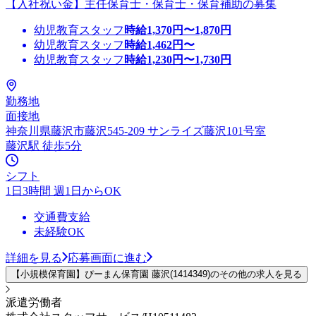
【入社祝い金】主任保育士・保育士・保育補助の募集
幼児教育スタッフ
時給
1,370
円〜
1,870
円
幼児教育スタッフ
時給
1,462
円〜
幼児教育スタッフ
時給
1,230
円〜
1,730
円
勤務地
面接地
神奈川県藤沢市藤沢545-209 サンライズ藤沢101号室
藤沢駅 徒歩5分
シフト
1日3時間 週1日からOK
交通費支給
未経験OK
詳細を見る
応募画面に進む
【小規模保育園】ぴーまん保育園 藤沢(1414349)のその他の求人を見る
派遣労働者