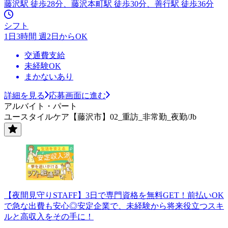
藤沢駅 徒歩28分、藤沢本町駅 徒歩30分、善行駅 徒歩36分
シフト
1日3時間 週2日からOK
交通費支給
未経験OK
まかないあり
詳細を見る
応募画面に進む
アルバイト・パート
ユースタイルケア【藤沢市】02_重訪_非常勤_夜勤/Jb
【夜間見守りSTAFF】3日で専門資格を無料GET！前払いOK
で急な出費も安心◎安定企業で、未経験から将来役立つスキ
ルと高収入をその手に！