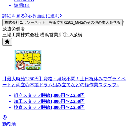
短期OK
詳細を見る
応募画面に進む
株式会社ニッソーネット 横浜支社/1201_5942のその他の求人を見る
派遣労働者
三陽工業株式会社 横浜営業所①_2/派横
【最大時給2250円】資格・経験不問！土日祝休みでプライベ
ートと両立◎木製ドラム組み立てなどの軽作業スタッフ♪
組立スタッフ
時給
1,800
円〜
2,250
円
加工スタッフ
時給
1,800
円〜
2,250
円
検査スタッフ
時給
1,800
円〜
2,250
円
勤務地