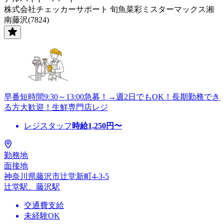
株式会社チェッカーサポート 旬魚菜彩ミスターマックス湘
南藤沢(7824)
早番短時間9:30～13:00急募！→週2日でもOK！長期勤務でき
る方大歓迎！生鮮専門店レジ
レジスタッフ
時給
1,250
円〜
勤務地
面接地
神奈川県藤沢市辻堂新町4-3-5
辻堂駅、藤沢駅
交通費支給
未経験OK