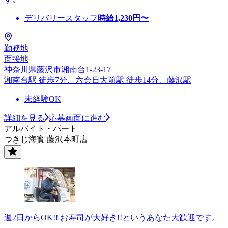
デリバリースタッフ
時給
1,230
円〜
勤務地
面接地
神奈川県藤沢市湘南台1-23-17
湘南台駅 徒歩7分、六会日大前駅 徒歩14分、藤沢駅
未経験OK
詳細を見る
応募画面に進む
アルバイト・パート
つきじ海賓 藤沢本町店
週2日からOK!! お寿司が大好き!!というあなた大歓迎です。