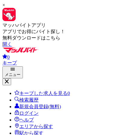
×
マッハバイトアプリ
アプリでお得にバイト探し！
無料ダウンロードはこちら
開く
0
キープ
メニュー
キープした求人を見る
0
検索履歴
新規会員登録(無料)
ログイン
ヘルプ
エリアから探す
駅から探す