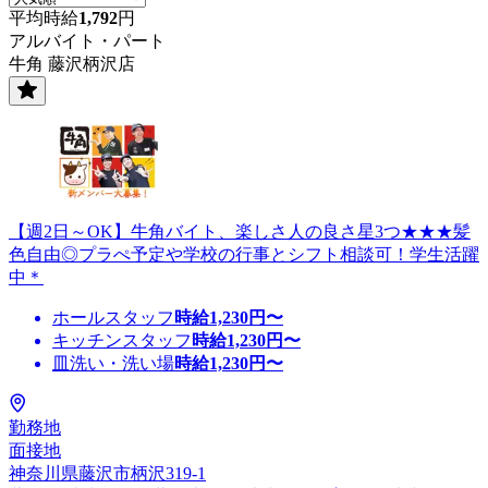
平均時給
1,792
円
アルバイト・パート
牛角 藤沢柄沢店
【週2日～OK】牛角バイト、楽しさ人の良さ星3つ★★★髪
色自由◎プラぺ予定や学校の行事とシフト相談可！学生活躍
中＊
ホールスタッフ
時給
1,230
円〜
キッチンスタッフ
時給
1,230
円〜
皿洗い・洗い場
時給
1,230
円〜
勤務地
面接地
神奈川県藤沢市柄沢319-1