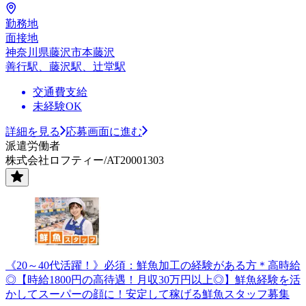
勤務地
面接地
神奈川県藤沢市本藤沢
善行駅、藤沢駅、辻堂駅
交通費支給
未経験OK
詳細を見る
応募画面に進む
派遣労働者
株式会社ロフティー/AT20001303
《20～40代活躍！》必須：鮮魚加工の経験がある方＊高時給
◎【時給1800円の高待遇！月収30万円以上◎】鮮魚経験を活
かしてスーパーの顔に！安定して稼げる鮮魚スタッフ募集