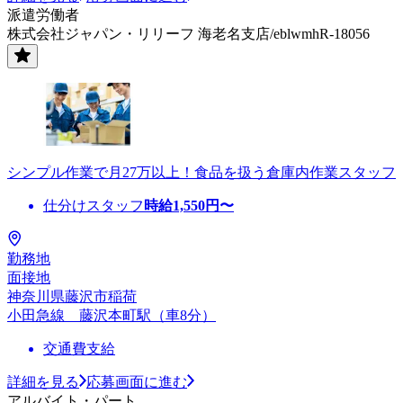
派遣労働者
株式会社ジャパン・リリーフ 海老名支店/eblwmhR-18056
シンプル作業で月27万以上！食品を扱う倉庫内作業スタッフ
仕分けスタッフ
時給
1,550
円〜
勤務地
面接地
神奈川県藤沢市稲荷
小田急線 藤沢本町駅（車8分）
交通費支給
詳細を見る
応募画面に進む
アルバイト・パート