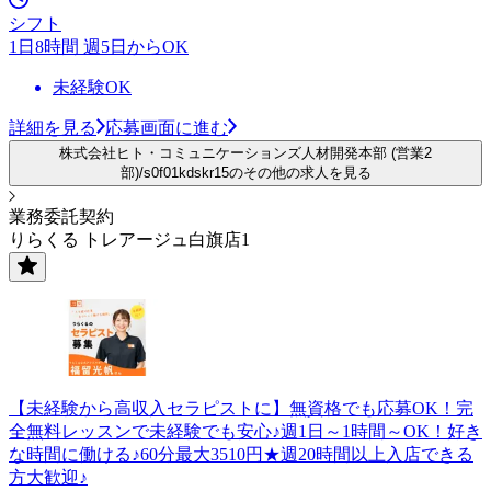
シフト
1日8時間 週5日からOK
未経験OK
詳細を見る
応募画面に進む
株式会社ヒト・コミュニケーションズ人材開発本部 (営業2
部)/s0f01kdskr15のその他の求人を見る
業務委託契約
りらくる トレアージュ白旗店1
【未経験から高収入セラピストに】無資格でも応募OK！完
全無料レッスンで未経験でも安心♪週1日～1時間～OK！好き
な時間に働ける♪60分最大3510円★週20時間以上入店できる
方大歓迎♪