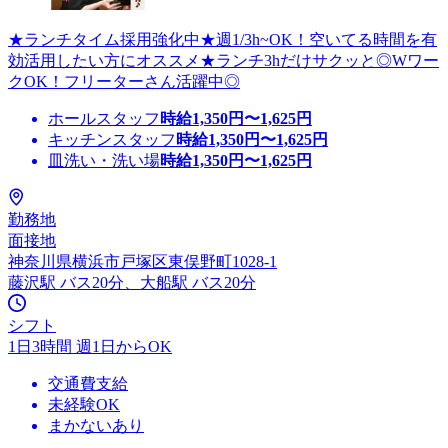
★ランチタイム採用強化中★週1/3h~OK！空いてる時間を有
効活用したい方にオススメ★ランチ3hだけサクッと◎Wワー
クOK！フリーターさん活躍中◎
ホールスタッフ
時給
1,350
円〜
1,625
円
キッチンスタッフ
時給
1,350
円〜
1,625
円
皿洗い・洗い場
時給
1,350
円〜
1,625
円
勤務地
面接地
神奈川県横浜市戸塚区東俣野町1028-1
藤沢駅 バス20分、大船駅 バス20分
シフト
1日3時間 週1日からOK
交通費支給
未経験OK
まかないあり