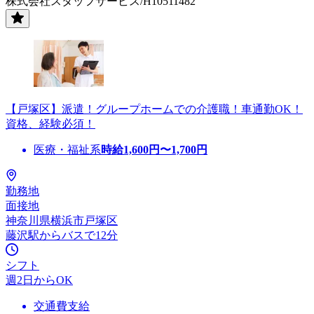
株式会社スタッフサービス/H10511482
【戸塚区】派遣！グループホームでの介護職！車通勤OK！
資格、経験必須！
医療・福祉系
時給
1,600
円〜
1,700
円
勤務地
面接地
神奈川県横浜市戸塚区
藤沢駅からバスで12分
シフト
週2日からOK
交通費支給