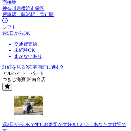
面接地
神奈川県横浜市栄区
戸塚駅、藤沢駅、善行駅
シフト
週5日からOK
交通費支給
未経験OK
まかないあり
詳細を見る
応募画面に進む
アルバイト・パート
つきじ海賓 湘南台店
週2日からOKです!! お寿司が大好き!!というあなた大歓迎で
す。