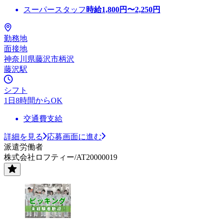
スーパースタッフ
時給
1,800
円〜
2,250
円
勤務地
面接地
神奈川県藤沢市柄沢
藤沢駅
シフト
1日8時間からOK
交通費支給
詳細を見る
応募画面に進む
派遣労働者
株式会社ロフティー/AT20000019