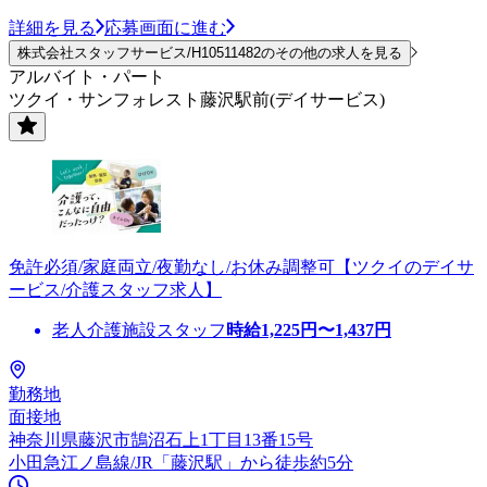
詳細を見る
応募画面に進む
株式会社スタッフサービス/H10511482のその他の求人を見る
アルバイト・パート
ツクイ・サンフォレスト藤沢駅前(デイサービス)
免許必須/家庭両立/夜勤なし/お休み調整可【ツクイのデイサ
ービス/介護スタッフ求人】
老人介護施設スタッフ
時給
1,225
円〜
1,437
円
勤務地
面接地
神奈川県藤沢市鵠沼石上1丁目13番15号
小田急江ノ島線/JR「藤沢駅」から徒歩約5分