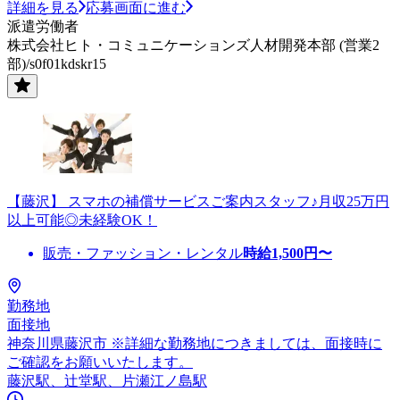
詳細を見る
応募画面に進む
派遣労働者
株式会社ヒト・コミュニケーションズ人材開発本部 (営業2
部)/s0f01kdskr15
【藤沢】 スマホの補償サービスご案内スタッフ♪月収25万円
以上可能◎未経験OK！
販売・ファッション・レンタル
時給
1,500
円〜
勤務地
面接地
神奈川県藤沢市 ※詳細な勤務地につきましては、面接時に
ご確認をお願いいたします。
藤沢駅、辻堂駅、片瀬江ノ島駅