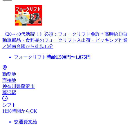
《20～40代活躍！》必須：フォークリフト免許＊高時給◎自
動車部品・食料品のフォークリフト入出荷・ピッキング作業
／湘南台駅から徒歩15分
フォークリフト
時給
1,500
円〜
1,875
円
勤務地
面接地
神奈川県藤沢市
藤沢駅
シフト
1日8時間からOK
交通費支給