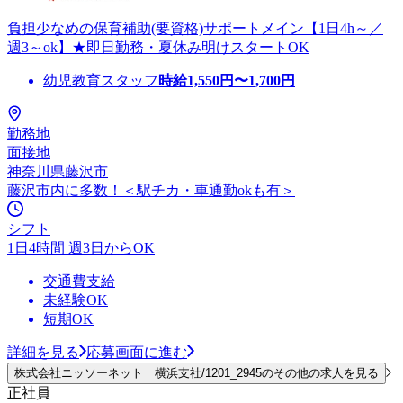
負担少なめの保育補助(要資格)サポートメイン【1日4h～／
週3～ok】★即日勤務・夏休み明けスタートOK
幼児教育スタッフ
時給
1,550
円〜
1,700
円
勤務地
面接地
神奈川県藤沢市
藤沢市内に多数！＜駅チカ・車通勤okも有＞
シフト
1日4時間 週3日からOK
交通費支給
未経験OK
短期OK
詳細を見る
応募画面に進む
株式会社ニッソーネット 横浜支社/1201_2945のその他の求人を見る
正社員