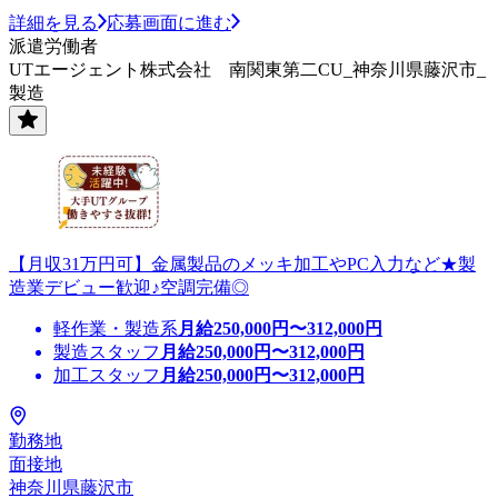
詳細を見る
応募画面に進む
派遣労働者
UTエージェント株式会社 南関東第二CU_神奈川県藤沢市_
製造
【月収31万円可】金属製品のメッキ加工やPC入力など★製
造業デビュー歓迎♪空調完備◎
軽作業・製造系
月給
250,000
円〜
312,000
円
製造スタッフ
月給
250,000
円〜
312,000
円
加工スタッフ
月給
250,000
円〜
312,000
円
勤務地
面接地
神奈川県藤沢市