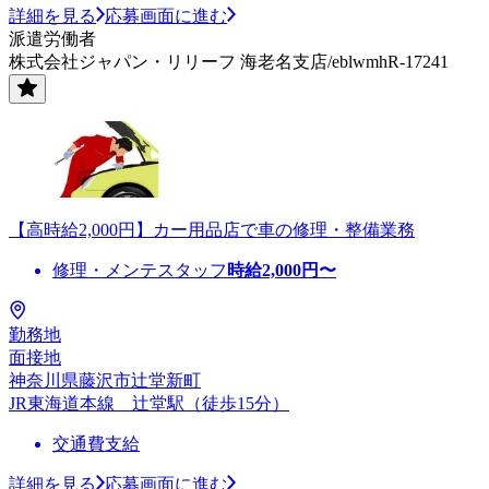
詳細を見る
応募画面に進む
派遣労働者
株式会社ジャパン・リリーフ 海老名支店/eblwmhR-17241
【高時給2,000円】カー用品店で車の修理・整備業務
修理・メンテスタッフ
時給
2,000
円〜
勤務地
面接地
神奈川県藤沢市辻堂新町
JR東海道本線 辻堂駅（徒歩15分）
交通費支給
詳細を見る
応募画面に進む