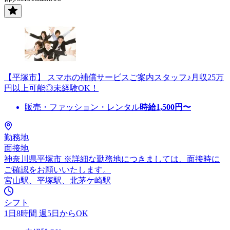
【平塚市】 スマホの補償サービスご案内スタッフ♪月収25万
円以上可能◎未経験OK！
販売・ファッション・レンタル
時給
1,500
円〜
勤務地
面接地
神奈川県平塚市 ※詳細な勤務地につきましては、面接時に
ご確認をお願いいたします。
宮山駅、平塚駅、北茅ケ崎駅
シフト
1日8時間 週5日からOK