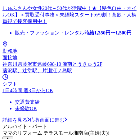
しゅふさんや女性20代～50代が活躍中！★【髪色自由・ネイ
ルOK】＜買取受付事務＞未経験スタートが9割！意欲・人柄
重視で接客採用中！
販売・ファッション・レンタル
時給
1,350
円〜
1,500
円
勤務地
面接地
神奈川県藤沢市遠藤698-10 湘南とうきゅう2F
藤沢駅、辻堂駅、片瀬江ノ島駅
シフト
1日4時間 週3日からOK
交通費支給
未経験OK
詳細を見る
応募画面に進む
アルバイト・パート
ママのリフォーム テラスモール湘南店(主婦(夫))