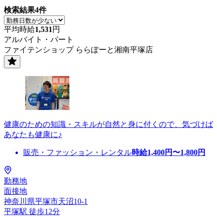
検索結果
4
件
平均時給
1,531
円
アルバイト・パート
ファイテンショップ ららぽーと湘南平塚店
健康のための知識・スキルが自然と身に付くので、気づけば
あなたも健康に♪
販売・ファッション・レンタル
時給
1,400
円〜
1,800
円
勤務地
面接地
神奈川県平塚市天沼10-1
平塚駅 徒歩12分