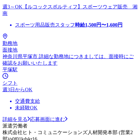
週3～OK【ルコックスポルティフ】スポーツウェア販売 湘
南
スポーツ用品販売スタッフ
時給
1,500
円〜
1,600
円
勤務地
面接地
神奈川県平塚市 詳細な勤務地につきましては、面接時にご
確認をお願いいたします
平塚駅
シフト
週3日からOK
交通費支給
未経験OK
詳細を見る
応募画面に進む
派遣労働者
株式会社ヒト・コミュニケーションズ人材開発本部 (営業2
部)/s0f01kdskr16