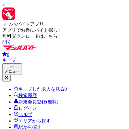
×
マッハバイトアプリ
アプリでお得にバイト探し！
無料ダウンロードはこちら
開く
0
キープ
メニュー
キープした求人を見る
0
検索履歴
新規会員登録(無料)
ログイン
ヘルプ
エリアから探す
駅から探す