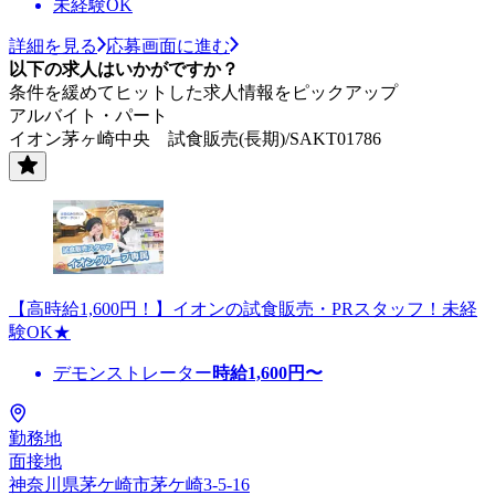
未経験OK
詳細を見る
応募画面に進む
以下の求人はいかがですか？
条件を緩めてヒットした求人情報をピックアップ
アルバイト・パート
イオン茅ヶ崎中央 試食販売(長期)/SAKT01786
【高時給1,600円！】イオンの試食販売・PRスタッフ！未経
験OK★
デモンストレーター
時給
1,600
円〜
勤務地
面接地
神奈川県茅ケ崎市茅ケ崎3-5-16