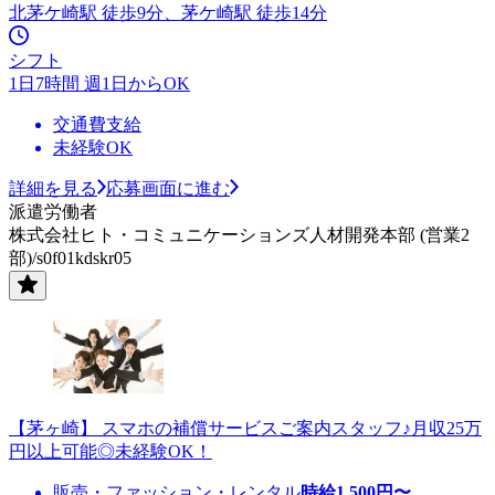
北茅ケ崎駅 徒歩9分、茅ケ崎駅 徒歩14分
シフト
1日7時間 週1日からOK
交通費支給
未経験OK
詳細を見る
応募画面に進む
派遣労働者
株式会社ヒト・コミュニケーションズ人材開発本部 (営業2
部)/s0f01kdskr05
【茅ヶ崎】 スマホの補償サービスご案内スタッフ♪月収25万
円以上可能◎未経験OK！
販売・ファッション・レンタル
時給
1,500
円〜