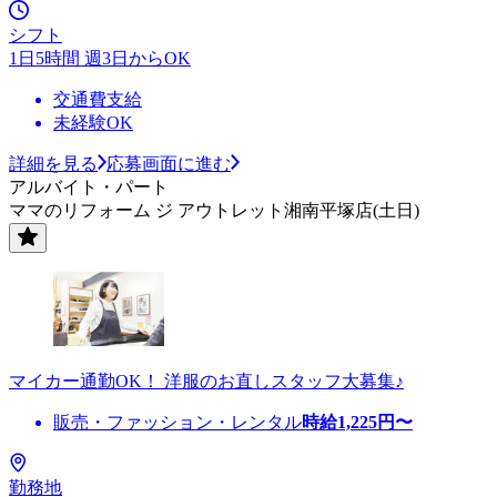
シフト
1日5時間 週3日からOK
交通費支給
未経験OK
詳細を見る
応募画面に進む
アルバイト・パート
ママのリフォーム ジ アウトレット湘南平塚店(土日)
マイカー通勤OK！ 洋服のお直しスタッフ大募集♪
販売・ファッション・レンタル
時給
1,225
円〜
勤務地