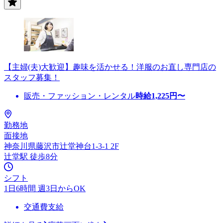
【主婦(夫)大歓迎】趣味を活かせる！洋服のお直し専門店の
スタッフ募集！
販売・ファッション・レンタル
時給
1,225
円〜
勤務地
面接地
神奈川県藤沢市辻堂神台1-3-1 2F
辻堂駅 徒歩8分
シフト
1日6時間 週3日からOK
交通費支給