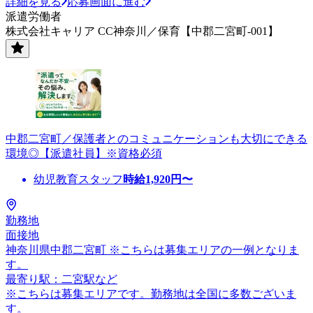
詳細を見る
応募画面に進む
派遣労働者
株式会社キャリア CC神奈川／保育【中郡二宮町-001】
中郡二宮町／保護者とのコミュニケーションも大切にできる
環境◎【派遣社員】※資格必須
幼児教育スタッフ
時給
1,920
円〜
勤務地
面接地
神奈川県中郡二宮町 ※こちらは募集エリアの一例となりま
す。
最寄り駅：二宮駅など
※こちらは募集エリアです。勤務地は全国に多数ございま
す。