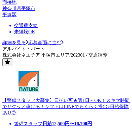
面接地
神奈川県平塚市
平塚駅
交通費支給
未経験OK
詳細を見る
応募画面に進む
アルバイト・パート
株式会社ネエチア 平塚市エリア/202301 / 交通誘導
【警備スタッフ大募集】日払い可★週1日～OK！スキマ時間
でサクッと稼げる！シフトはLINEでらくらく提出♪日給保障
あり◎
警備スタッフ
日給
12,500
円〜
16,700
円