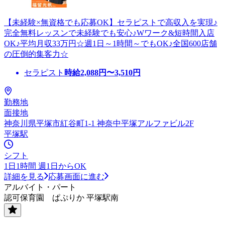
【未経験×無資格でも応募OK】セラピストで高収入を実現♪
完全無料レッスンで未経験でも安心♪Wワーク&短時間入店
OK♪平均月収33万円☆週1日～1時間～でもOK♪全国600店舗
の圧倒的集客力☆
セラピスト
時給
2,088
円〜
3,510
円
勤務地
面接地
神奈川県平塚市紅谷町1-1 神奈中平塚アルファビル2F
平塚駅
シフト
1日1時間 週1日からOK
詳細を見る
応募画面に進む
アルバイト・パート
認可保育園 ぱぷりか 平塚駅南