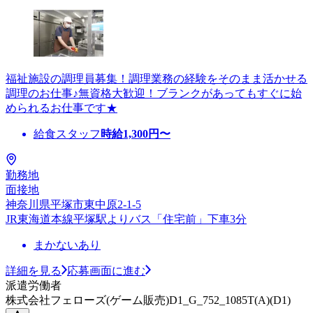
福祉施設の調理員募集！調理業務の経験をそのまま活かせる
調理のお仕事♪無資格大歓迎！ブランクがあってもすぐに始
められるお仕事です★
給食スタッフ
時給
1,300
円〜
勤務地
面接地
神奈川県平塚市東中原2-1-5
JR東海道本線平塚駅よりバス「住宅前」下車3分
まかないあり
詳細を見る
応募画面に進む
派遣労働者
株式会社フェローズ(ゲーム販売)D1_G_752_1085T(A)(D1)