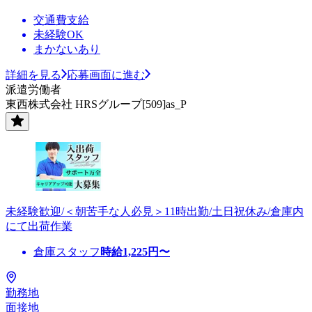
交通費支給
未経験OK
まかないあり
詳細を見る
応募画面に進む
派遣労働者
東西株式会社 HRSグループ[509]as_P
未経験歓迎/＜朝苦手な人必見＞11時出勤/土日祝休み/倉庫内
にて出荷作業
倉庫スタッフ
時給
1,225
円〜
勤務地
面接地