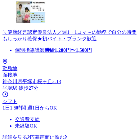
＼健康経営認定優良法人／週1・1コマ～の勤務で自分の時間
もしっかり確保★初バイト・ブランク歓迎
個別指導講師
時給
1,280
円〜
1,500
円
勤務地
面接地
神奈川県平塚市桜ヶ丘2-13
平塚駅 徒歩27分
シフト
1日1.5時間 週1日からOK
交通費支給
未経験OK
詳細を見る
応募画面に進む