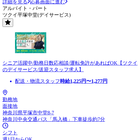
詳細を見る
応募画面に進む
アルバイト・パート
ツクイ平塚中堂(デイサービス)
シニア活躍中/勤務日数応相談/運転免許があればOK【ツクイ
のデイサービス/送迎スタッフ求人】
配送・物流スタッフ
時給
1,225
円〜
1,277
円
勤務地
面接地
神奈川県平塚市中堂8-7
神奈川中央交通バス「馬入橋」下車徒歩約7分
シフト
週1日からOK