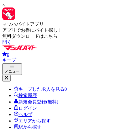
×
マッハバイトアプリ
アプリでお得にバイト探し！
無料ダウンロードはこちら
開く
0
キープ
メニュー
キープした求人を見る
0
検索履歴
新規会員登録(無料)
ログイン
ヘルプ
エリアから探す
駅から探す