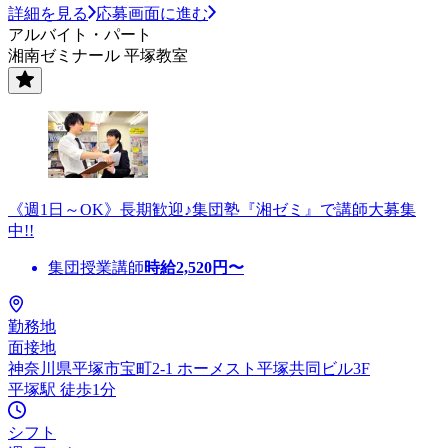
詳細を見る
応募画面に進む
アルバイト・パート
湘南ゼミナール 平塚教室
《週1日～OK》長期歓迎♪集団塾『湘ゼミ』で講師大募集
中!!
集団授業講師
時給
2,520
円〜
勤務地
面接地
神奈川県平塚市宝町2‐1 ホーメスト平塚共同ビル3F
平塚駅 徒歩1分
シフト