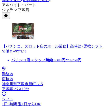
アルバイト・パート
ジャラン 平塚店
【パチンコ、スロット店のホール業務】高時給×柔軟シフト
で働きやすい!
パチンコ店スタッフ
時給
1,300
円〜
1,750
円
勤務地
面接地
神奈川県平塚市新町1-15
平塚駅 バス10分
シフト
1日5時間 週1日からOK