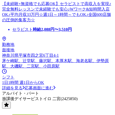
【未経験×無資格でも応募OK】セラピストで高収入を実現♪
完全無料レッスンで未経験でも安心♪Wワーク&短時間入店
OK♪平均月収33万円☆週1日～1時間～でもOK♪全国600店舗
の圧倒的集客力☆
セラピスト
時給
2,088
円〜
3,510
円
勤務地
面接地
神奈川県平塚市四之宮6丁目4-1
茅ケ崎駅、辻堂駅、藤沢駅、本厚木駅、海老名駅、伊勢原
駅、大磯駅、二宮駅、小田原駅
シフト
1日1時間 週1日からOK
詳細を見る
応募画面に進む
アルバイト・パート
放課後デイサービストイロ 二宮(2425850)