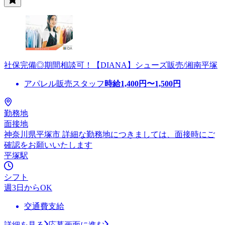
社保完備◎期間相談可！【DIANA】シューズ販売/湘南平塚
アパレル販売スタッフ
時給
1,400
円〜
1,500
円
勤務地
面接地
神奈川県平塚市 詳細な勤務地につきましては、面接時にご
確認をお願いいたします
平塚駅
シフト
週3日からOK
交通費支給
詳細を見る
応募画面に進む