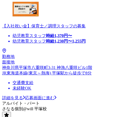
【入社祝い金】保育士／調理スタッフの募集
幼児教育スタッフ
時給
1,370
円〜
幼児教育スタッフ
時給
1,230
円〜
1,255
円
勤務地
面接地
神奈川県平塚市八重咲町3-31 神漁八重咲ビル1階
JR東海道本線(東京～熱海) 平塚駅から徒歩で8分
交通費支給
未経験OK
詳細を見る
応募画面に進む
アルバイト・パート
さなる個別@will 平塚校