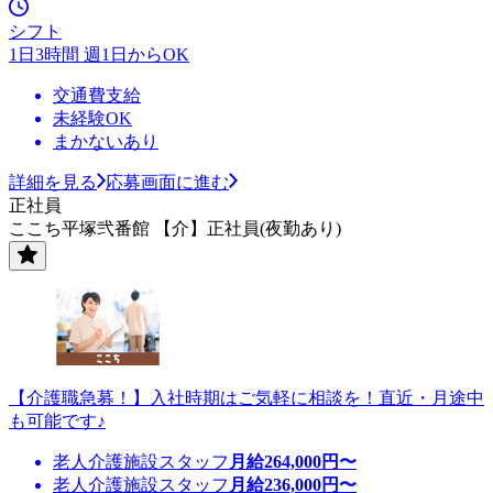
シフト
1日3時間 週1日からOK
交通費支給
未経験OK
まかないあり
詳細を見る
応募画面に進む
正社員
ここち平塚弐番館 【介】正社員(夜勤あり)
【介護職急募！】入社時期はご気軽に相談を！直近・月途中
も可能です♪
老人介護施設スタッフ
月給
264,000
円〜
老人介護施設スタッフ
月給
236,000
円〜