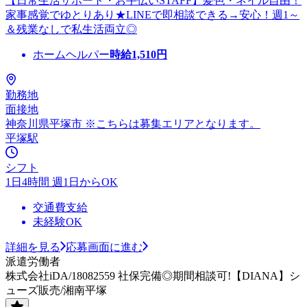
【日常生活サポート・お手伝いSTAFF】髪色・ネイル自由！
家事感覚でゆとりあり★LINEで即相談できる→安心！週1～
＆残業なしで私生活両立◎
ホームヘルパー
時給
1,510
円
勤務地
面接地
神奈川県平塚市 ※こちらは募集エリアとなります。
平塚駅
シフト
1日4時間 週1日からOK
交通費支給
未経験OK
詳細を見る
応募画面に進む
派遣労働者
株式会社iDA/18082559 社保完備◎期間相談可!【DIANA】シ
ューズ販売/湘南平塚