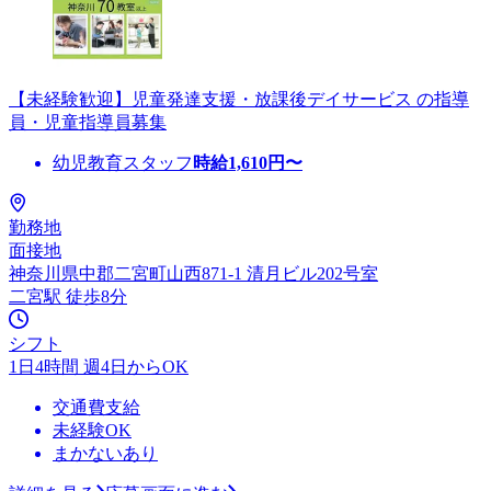
【未経験歓迎】児童発達支援・放課後デイサービス の指導
員・児童指導員募集
幼児教育スタッフ
時給
1,610
円〜
勤務地
面接地
神奈川県中郡二宮町山西871-1 清月ビル202号室
二宮駅 徒歩8分
シフト
1日4時間 週4日からOK
交通費支給
未経験OK
まかないあり