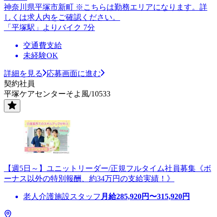
神奈川県平塚市新町 ※こちらは勤務エリアになります。詳
しくは求人内をご確認ください。
「平塚駅」よりバイク 7分
交通費支給
未経験OK
詳細を見る
応募画面に進む
契約社員
平塚ケアセンターそよ風/10533
【週5日～】ユニットリーダー/正規フルタイム社員募集《ボ
ーナス以外の特別報酬、約34万円の支給実績！》
老人介護施設スタッフ
月給
285,920
円〜
315,920
円