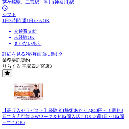
茅ケ崎駅、二宮駅、香川(神奈川)駅
シフト
1日3時間 週1日からOK
交通費支給
未経験OK
まかないあり
詳細を見る
応募画面に進む
業務委託契約
りらくる 平塚四之宮店3
【高収入セラピスト】経験者1施術あたり2,840円～！最短3
日で入店可能☆Wワーク＆短時間入店もOK☆週1日～1時間
～でもOK♪