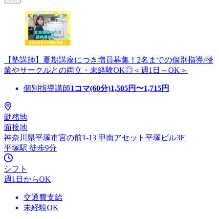
【塾講師】夏期講座につき増員募集！2名までの個別指導/授
業やサークルとの両立・未経験OK◎＜週1日～OK＞
個別指導講師
1コマ(60分)
1,505
円〜
1,715
円
勤務地
面接地
神奈川県平塚市宮の前1-13 甲南アセット平塚ビル3F
平塚駅 徒歩9分
シフト
週1日からOK
交通費支給
未経験OK