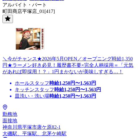
アルバイト・パート
町田商店平塚店_01[417]
＼今がチャンス★2026年5月OPEN／オープニング時給1,350
円★ラーメン好き必見！履歴書不要×完全人柄採用＝「元気
があれば即採用！？」1円まかないが美味しすぎる…！
ホールスタッフ
時給
1,250
円〜
1,563
円
キッチンスタッフ
時給
1,250
円〜
1,563
円
皿洗い・洗い場
時給
1,250
円〜
1,563
円
勤務地
面接地
神奈川県平塚市唐ケ原82-1
大磯駅、平塚駅、北茅ケ崎駅