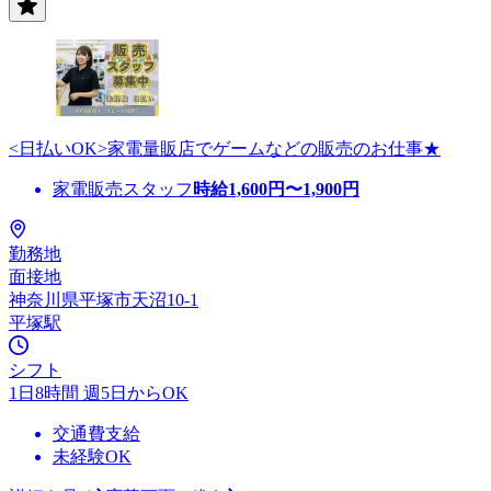
<日払いOK>家電量販店でゲームなどの販売のお仕事★
家電販売スタッフ
時給
1,600
円〜
1,900
円
勤務地
面接地
神奈川県平塚市天沼10-1
平塚駅
シフト
1日8時間 週5日からOK
交通費支給
未経験OK