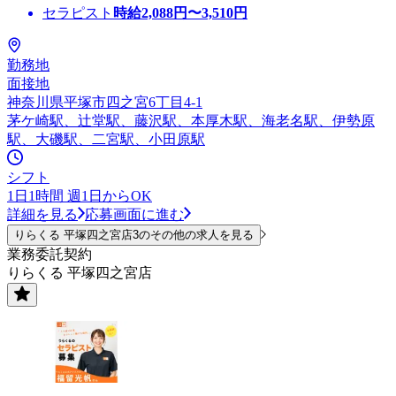
セラピスト
時給
2,088
円〜
3,510
円
勤務地
面接地
神奈川県平塚市四之宮6丁目4-1
茅ケ崎駅、辻堂駅、藤沢駅、本厚木駅、海老名駅、伊勢原
駅、大磯駅、二宮駅、小田原駅
シフト
1日1時間 週1日からOK
詳細を見る
応募画面に進む
りらくる 平塚四之宮店3のその他の求人を見る
業務委託契約
りらくる 平塚四之宮店