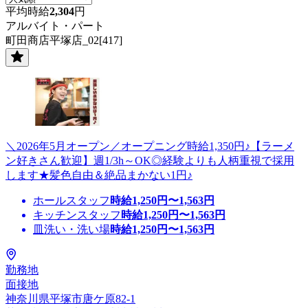
平均時給
2,304
円
アルバイト・パート
町田商店平塚店_02[417]
＼2026年5月オープン／オープニング時給1,350円♪【ラーメ
ン好きさん歓迎】週1/3h～OK◎経験よりも人柄重視で採用
します★髪色自由＆絶品まかない1円♪
ホールスタッフ
時給
1,250
円〜
1,563
円
キッチンスタッフ
時給
1,250
円〜
1,563
円
皿洗い・洗い場
時給
1,250
円〜
1,563
円
勤務地
面接地
神奈川県平塚市唐ケ原82-1