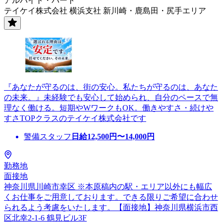
アルバイト・パート
テイケイ株式会社 横浜支社 新川崎・鹿島田・尻手エリア
『あなたが守るのは、街の安心。私たちが守るのは、あなた
の未来。』未経験でも安心して始められ、自分のペースで無
理なく働ける。短期やWワークもOK。働きやすさ・続けや
すさTOPクラスのテイケイ株式会社です
警備スタッフ
日給
12,500
円〜
14,000
円
勤務地
面接地
神奈川県川崎市幸区 ※本原稿内の駅・エリア以外にも幅広
くお仕事をご用意しております。できる限りご希望に合わせ
られるよう考慮をいたします。【面接地】神奈川県横浜市西
区北幸2-1-6 鶴見ビル3F