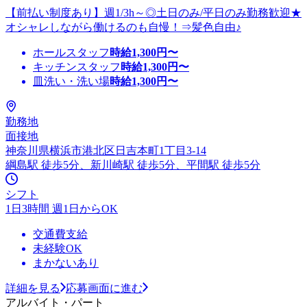
【前払い制度あり】週1/3h～◎土日のみ/平日のみ勤務歓迎★
オシャレしながら働けるのも自慢！⇒髪色自由♪
ホールスタッフ
時給
1,300
円〜
キッチンスタッフ
時給
1,300
円〜
皿洗い・洗い場
時給
1,300
円〜
勤務地
面接地
神奈川県横浜市港北区日吉本町1丁目3-14
綱島駅 徒歩5分、新川崎駅 徒歩5分、平間駅 徒歩5分
シフト
1日3時間 週1日からOK
交通費支給
未経験OK
まかないあり
詳細を見る
応募画面に進む
アルバイト・パート