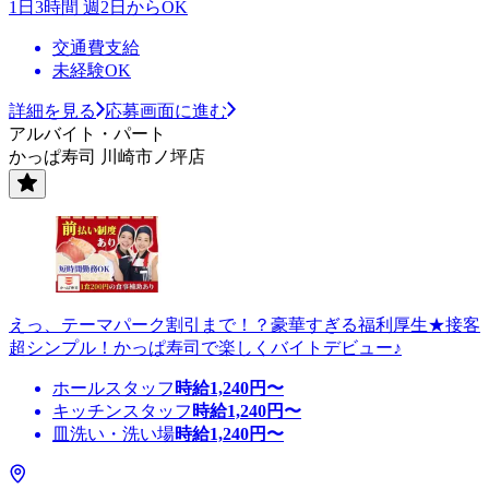
1日3時間 週2日からOK
交通費支給
未経験OK
詳細を見る
応募画面に進む
アルバイト・パート
かっぱ寿司 川崎市ノ坪店
えっ、テーマパーク割引まで！？豪華すぎる福利厚生★接客
超シンプル！かっぱ寿司で楽しくバイトデビュー♪
ホールスタッフ
時給
1,240
円〜
キッチンスタッフ
時給
1,240
円〜
皿洗い・洗い場
時給
1,240
円〜