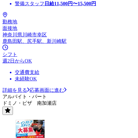
警備スタッフ
日給
11,500
円〜
15,500
円
勤務地
面接地
神奈川県川崎市幸区
鹿島田駅、尻手駅、新川崎駅
シフト
週2日からOK
交通費支給
未経験OK
詳細を見る
応募画面に進む
アルバイト・パート
ドミノ・ピザ 南加瀬店