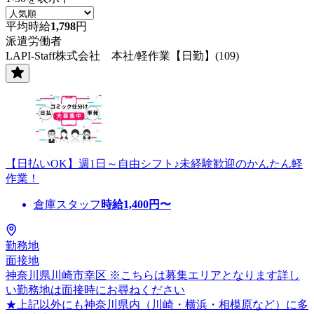
平均時給
1,798
円
派遣労働者
LAPI-Staff株式会社 本社/軽作業【日勤】(109)
【日払いOK】週1日～自由シフト♪未経験歓迎のかんたん軽
作業！
倉庫スタッフ
時給
1,400
円〜
勤務地
面接地
神奈川県川崎市幸区 ※こちらは募集エリアとなります詳し
い勤務地は面接時にお尋ねください
★上記以外にも神奈川県内（川崎・横浜・相模原など）に多