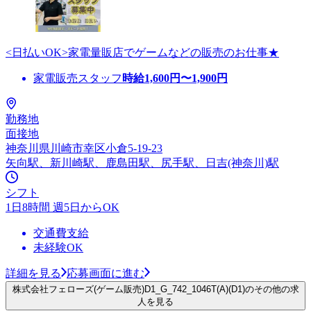
<日払いOK>家電量販店でゲームなどの販売のお仕事★
家電販売スタッフ
時給
1,600
円〜
1,900
円
勤務地
面接地
神奈川県川崎市幸区小倉5-19-23
矢向駅、新川崎駅、鹿島田駅、尻手駅、日吉(神奈川)駅
シフト
1日8時間 週5日からOK
交通費支給
未経験OK
詳細を見る
応募画面に進む
株式会社フェローズ(ゲーム販売)D1_G_742_1046T(A)(D1)のその他の求
人を見る