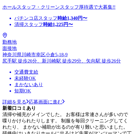
ホールスタッフ・クリーンスタッフ厚待遇で大募集!!
パチンコ店スタッフ
時給
1,340
円〜
清掃スタッフ
時給
1,225
円〜
勤務地
面接地
神奈川県川崎市幸区小倉5-18-9
尻手駅 徒歩26分、新川崎駅 徒歩29分、矢向駅 徒歩26分
交通費支給
未経験OK
まかないあり
短期OK
詳細を見る
応募画面に進む
新着口コミあり
清掃や補充がメインでした。 お客様は常連さんが多いので
喋りかけられたりします。 制服を毎回クリーニングしてく
れたり、 まかない補助が出るのが有り難いと思いました。
研修中はいきなりホールに出るけど先輩がマンツーマンで丁