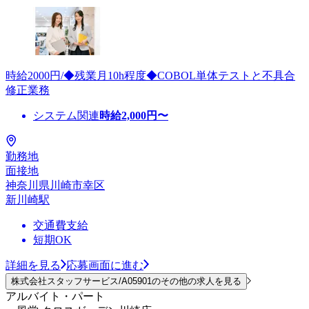
時給2000円/◆残業月10h程度◆COBOL単体テストと不具合
修正業務
システム関連
時給
2,000
円〜
勤務地
面接地
神奈川県川崎市幸区
新川崎駅
交通費支給
短期OK
詳細を見る
応募画面に進む
株式会社スタッフサービス/A05901のその他の求人を見る
アルバイト・パート