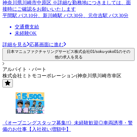
神奈川県川崎市中原区 ※詳細な勤務地につきましては、面
接時にご確認をお願いいたします
平間駅 バス10分、新川崎駅 バス30分、元住吉駅 バス30分
交通費支給
未経験OK
詳細を見る
応募画面に進む
日本マニュファクチャリングサービス株式会社01/soku-yoko01のその
他の求人を見る
アルバイト・パート
株式会社ミトモコーポレーション(神奈川県川崎市幸区
《オープニングスタッフ募集!!》未経験歓迎◎車両誘導・警
備のお仕事【入社祝い増額中】