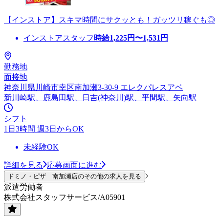
【インストア】スキマ時間にサクッとも！ガッツリ稼ぐも◎
インストアスタッフ
時給
1,225
円〜
1,531
円
勤務地
面接地
神奈川県川崎市幸区南加瀬3-30-9 エレクパレスアベ
新川崎駅、鹿島田駅、日吉(神奈川)駅、平間駅、矢向駅
シフト
1日3時間 週3日からOK
未経験OK
詳細を見る
応募画面に進む
ドミノ・ピザ 南加瀬店のその他の求人を見る
派遣労働者
株式会社スタッフサービス/A05901