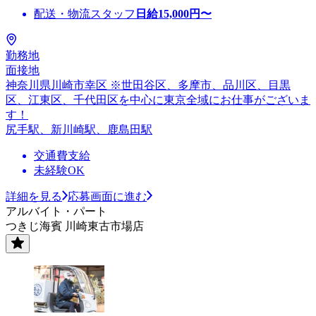
配送・物流スタッフ
日給
15,000
円〜
勤務地
面接地
神奈川県川崎市幸区 ※世田谷区、多摩市、品川区、目黒
区、江東区、千代田区を中心に東京全域にお仕事がございま
す！
尻手駅、新川崎駅、鹿島田駅
交通費支給
未経験OK
詳細を見る
応募画面に進む
アルバイト・パート
つきじ海賓 川崎東古市場店