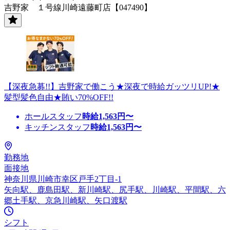
吉野家 １号線川崎遠藤町店【047490】
【深夜急募!!】吉野家で働こう★深夜で時給ガッツリUP!★
髪型髪色自由★賄い70%OFF!!
ホールスタッフ
時給
1,563
円〜
キッチンスタッフ
時給
1,563
円〜
勤務地
面接地
神奈川県川崎市幸区戸手2丁目-1
矢向駅、鹿島田駅、新川崎駅、尻手駅、川崎駅、平間駅、六
郷土手駅、京急川崎駅、矢口渡駅
シフト