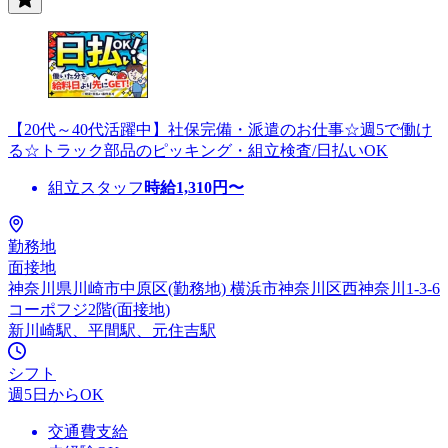
【20代～40代活躍中】社保完備・派遣のお仕事☆週5で働け
る☆トラック部品のピッキング・組立検査/日払いOK
組立スタッフ
時給
1,310
円〜
勤務地
面接地
神奈川県川崎市中原区(勤務地) 横浜市神奈川区西神奈川1-3-6
コーポフジ2階(面接地)
新川崎駅、平間駅、元住吉駅
シフト
週5日からOK
交通費支給