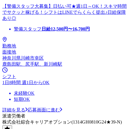
【警備スタッフ大募集】日払い可★週1日～OK！スキマ時間
でサクッと稼げる！シフトはLINEでらくらく提出♪日給保障
あり◎
警備スタッフ
日給
12,500
円〜
16,700
円
勤務地
面接地
神奈川県川崎市幸区
鹿島田駅、尻手駅、新川崎駅
シフト
1日8時間 週1日からOK
未経験OK
短期OK
詳細を見る
応募画面に進む
派遣労働者
株式会社綜合キャリアオプション(1314GH0810G24★39-N)