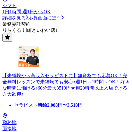
シフト
1日1時間 週1日からOK
詳細を見る
応募画面に進む
業務委託契約
りらくる 川崎さいわい店1
【未経験から高収入セラピストに】無資格でも応募OK！完
全無料レッスンで未経験でも安心♪週1日～1時間～OK！好き
な時間に働ける♪60分最大3510円★週20時間以上入店できる
方大歓迎♪
セラピスト
時給
2,088
円〜
3,510
円
勤務地
面接地