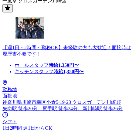
一風堂 クロスガーデン川崎店
【週1日・2時間～勤務OK】未経験の方も大歓迎！面接時は
履歴書不要です！
ホールスタッフ
時給
1,350
円〜
キッチンスタッフ
時給
1,350
円〜
勤務地
面接地
神奈川県川崎市幸区小倉5-19-23 クロスガーデン川崎1F
矢向駅 徒歩20分、尻手駅 徒歩24分、新川崎駅 徒歩26分
シフト
1日2時間 週1日からOK