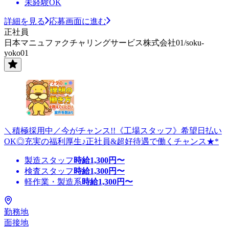
未経験OK
詳細を見る
応募画面に進む
正社員
日本マニュファクチャリングサービス株式会社01/soku-
yoko01
＼積極採用中／今がチャンス!!《工場スタッフ》希望日払い
OK◎充実の福利厚生♪正社員&超好待遇で働くチャンス★*
製造スタッフ
時給
1,300
円〜
検査スタッフ
時給
1,300
円〜
軽作業・製造系
時給
1,300
円〜
勤務地
面接地