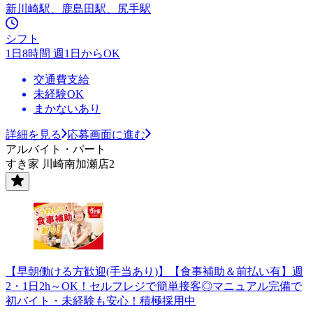
新川崎駅、鹿島田駅、尻手駅
シフト
1日8時間 週1日からOK
交通費支給
未経験OK
まかないあり
詳細を見る
応募画面に進む
アルバイト・パート
すき家 川崎南加瀬店2
【早朝働ける方歓迎(手当あり)】【食事補助＆前払い有】週
2・1日2h～OK！セルフレジで簡単接客◎マニュアル完備で
初バイト・未経験も安心！積極採用中