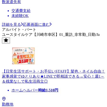
数派遣先有
交通費支給
未経験OK
詳細を見る
応募画面に進む
アルバイト・パート
ユースタイルケア【川崎市幸区】01_重訪_非常勤_日勤/Ja
【日常生活サポート・お手伝いSTAFF】髪色・ネイル自由！
家事感覚でゆとりあり★LINEで即相談できる→安心！週1～
＆残業なしで私生活両立◎
ホームヘルパー
時給
1,510
円
勤務地