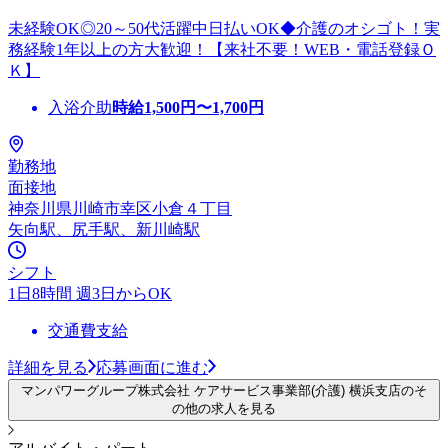
未経験OK◎20～50代活躍中日払いOK◆介護のオシゴト！実
務経験1年以上の方大歓迎！【来社不要！WEB・電話登録Ｏ
Ｋ】
入浴介助
時給
1,500
円〜
1,700
円
勤務地
面接地
神奈川県川崎市幸区小倉４丁目
矢向駅、尻手駅、新川崎駅
シフト
1日8時間 週3日からOK
交通費支給
詳細を見る
応募画面に進む
マンパワーグループ株式会社 ケアサービス事業部(介護) 横浜支店のそ
の他の求人を見る