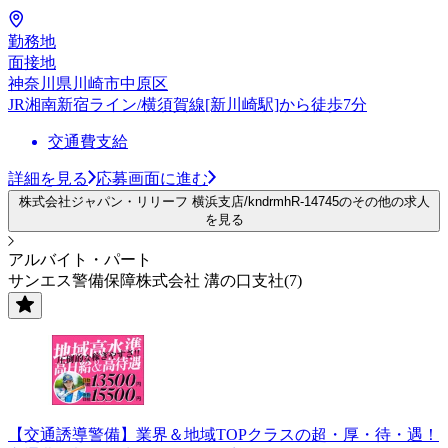
勤務地
面接地
神奈川県川崎市中原区
JR湘南新宿ライン/横須賀線[新川崎駅]から徒歩7分
交通費支給
詳細を見る
応募画面に進む
株式会社ジャパン・リリーフ 横浜支店/kndrmhR-14745のその他の求人
を見る
アルバイト・パート
サンエス警備保障株式会社 溝の口支社(7)
【交通誘導警備】業界＆地域TOPクラスの超・厚・待・遇！