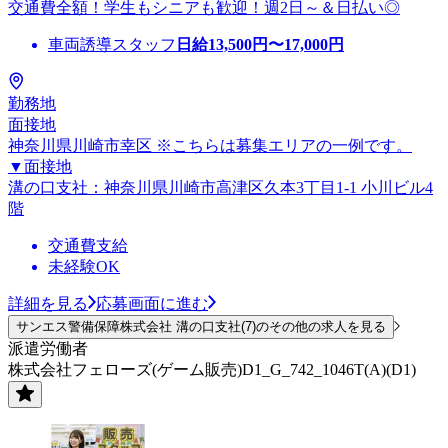
交通費全額！学生もシニアも歓迎！週2日～＆日払い◎
車両誘導スタッフ
日給
13,500
円〜
17,000
円
勤務地
面接地
神奈川県川崎市幸区 ※こちらは募集エリアの一例です。
▼面接地
溝の口支社：神奈川県川崎市高津区久本3丁目1-1 小川ビル4
階
交通費支給
未経験OK
詳細を見る
応募画面に進む
サンエス警備保障株式会社 溝の口支社(7)のその他の求人を見る
派遣労働者
株式会社フェローズ(ゲーム販売)D1_G_742_1046T(A)(D1)