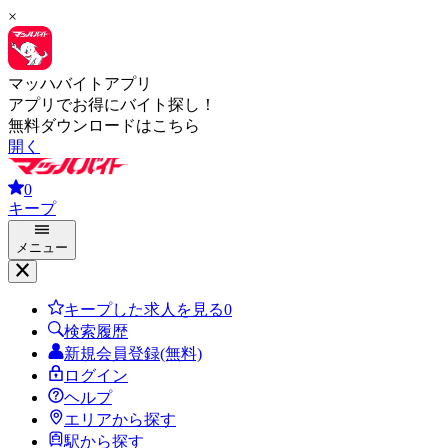
×
マッハバイトアプリ
アプリでお得にバイト探し！
無料ダウンロードはこちら
開く
0
キープ
メニュー
キープした求人を見る
0
検索履歴
新規会員登録(無料)
ログイン
ヘルプ
エリアから探す
駅から探す