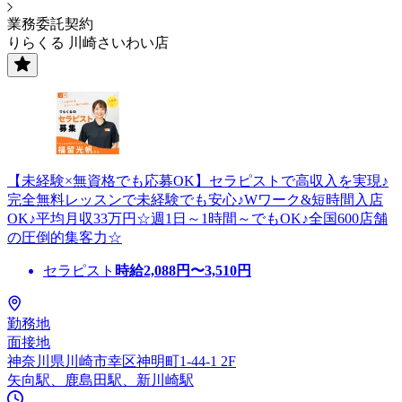
業務委託契約
りらくる 川崎さいわい店
【未経験×無資格でも応募OK】セラピストで高収入を実現♪
完全無料レッスンで未経験でも安心♪Wワーク&短時間入店
OK♪平均月収33万円☆週1日～1時間～でもOK♪全国600店舗
の圧倒的集客力☆
セラピスト
時給
2,088
円〜
3,510
円
勤務地
面接地
神奈川県川崎市幸区神明町1-44-1 2F
矢向駅、鹿島田駅、新川崎駅