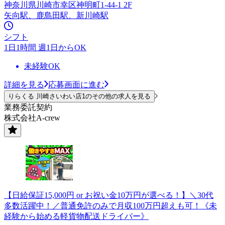
神奈川県川崎市幸区神明町1-44-1 2F
矢向駅、鹿島田駅、新川崎駅
シフト
1日1時間 週1日からOK
未経験OK
詳細を見る
応募画面に進む
りらくる 川崎さいわい店1のその他の求人を見る
業務委託契約
株式会社A-crew
【日給保証15,000円 or お祝い金10万円が選べる！】＼30代
多数活躍中！／普通免許のみで月収100万円超えも可！《未
経験から始める軽貨物配送ドライバー》