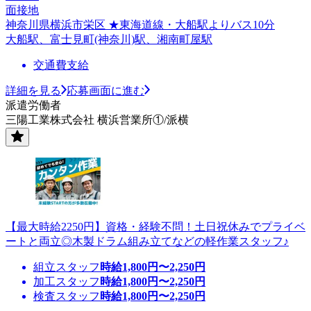
面接地
神奈川県横浜市栄区 ★東海道線・大船駅よりバス10分
大船駅、富士見町(神奈川)駅、湘南町屋駅
交通費支給
詳細を見る
応募画面に進む
派遣労働者
三陽工業株式会社 横浜営業所①/派横
【最大時給2250円】資格・経験不問！土日祝休みでプライベ
ートと両立◎木製ドラム組み立てなどの軽作業スタッフ♪
組立スタッフ
時給
1,800
円〜
2,250
円
加工スタッフ
時給
1,800
円〜
2,250
円
検査スタッフ
時給
1,800
円〜
2,250
円