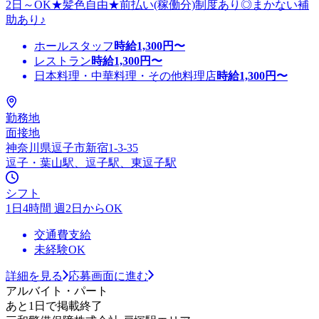
2日～OK★髪色自由★前払い(稼働分)制度あり◎まかない補
助あり♪
ホールスタッフ
時給
1,300
円〜
レストラン
時給
1,300
円〜
日本料理・中華料理・その他料理店
時給
1,300
円〜
勤務地
面接地
神奈川県逗子市新宿1-3-35
逗子・葉山駅、逗子駅、東逗子駅
シフト
1日4時間 週2日からOK
交通費支給
未経験OK
詳細を見る
応募画面に進む
アルバイト・パート
あと1日で掲載終了