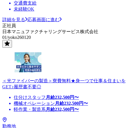
交通費支給
未経験OK
詳細を見る
応募画面に進む
正社員
日本マニュファクチャリングサービス株式会社
01/yoko260120
＜光ファイバーの製造＞寮費無料★身一つで仕事＆住まいを
GET♪履歴書不要◎
仕分けスタッフ
月給
232,500
円〜
機械オペレーション
月給
232,500
円〜
軽作業・製造系
月給
232,500
円〜
勤務地