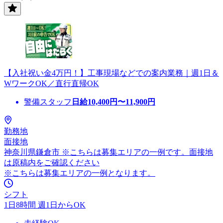
【入社祝い金4万円！】工事現場などでの案内業務｜週1日＆
WワークOK／直行直帰OK
警備スタッフ
日給
10,400
円〜
11,900
円
勤務地
面接地
神奈川県鎌倉市 ※こちらは募集エリアの一例です。面接地
は原稿内をご確認ください
※こちらは募集エリアの一例となります。
シフト
1日8時間 週1日からOK