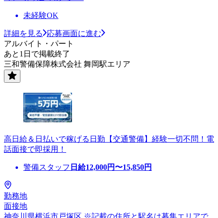
未経験OK
詳細を見る
応募画面に進む
アルバイト・パート
あと1日で掲載終了
三和警備保障株式会社 舞岡駅エリア
高日給＆日払いで稼げる日勤【交通警備】経験一切不問！電
話面接で即採用！
警備スタッフ
日給
12,000
円〜
15,850
円
勤務地
面接地
神奈川県横浜市戸塚区 ※記載の住所と駅名は募集エリアで