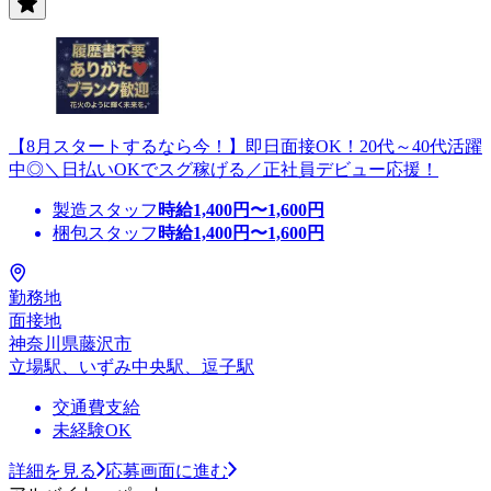
【8月スタートするなら今！】即日面接OK！20代～40代活躍
中◎＼日払いOKでスグ稼げる／正社員デビュー応援！
製造スタッフ
時給
1,400
円〜
1,600
円
梱包スタッフ
時給
1,400
円〜
1,600
円
勤務地
面接地
神奈川県藤沢市
立場駅、いずみ中央駅、逗子駅
交通費支給
未経験OK
詳細を見る
応募画面に進む