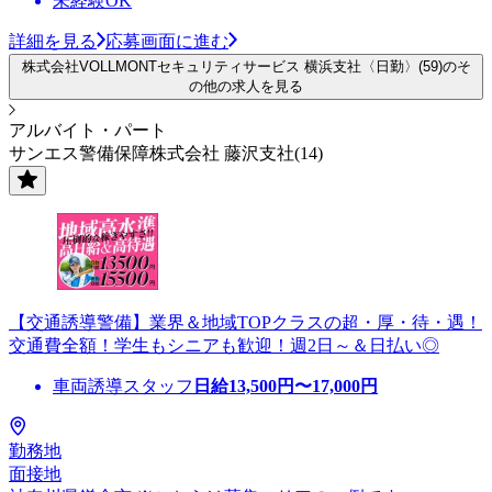
未経験OK
詳細を見る
応募画面に進む
株式会社VOLLMONTセキュリティサービス 横浜支社〈日勤〉(59)のそ
の他の求人を見る
アルバイト・パート
サンエス警備保障株式会社 藤沢支社(14)
【交通誘導警備】業界＆地域TOPクラスの超・厚・待・遇！
交通費全額！学生もシニアも歓迎！週2日～＆日払い◎
車両誘導スタッフ
日給
13,500
円〜
17,000
円
勤務地
面接地