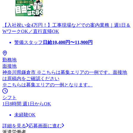
【入社祝い金4万円！】工事現場などでの案内業務｜週1日＆
WワークOK／直行直帰OK
警備スタッフ
日給
10,400
円〜
11,900
円
勤務地
面接地
神奈川県鎌倉市 ※こちらは募集エリアの一例です。面接地
は原稿内をご確認ください
※こちらは募集エリアの一例となります。
シフト
1日8時間 週1日からOK
未経験OK
詳細を見る
応募画面に進む
派遣労働者