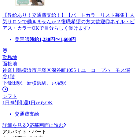
【昇給あり！交通費支給！】【パートカラーリスト募集】人
気サロンで働きませんか？復職希望の方大歓迎◎ネイル・ピ
アス・カラーOKで自分らしく働けます♪
美容師
時給
1,230
円〜
1,600
円
勤務地
面接地
神奈川県横浜市戸塚区深谷町1055-1 ユーコープハーモス深
谷1階
下飯田駅、新横浜駅、戸塚駅
シフト
1日3時間 週1日からOK
交通費支給
詳細を見る
応募画面に進む
アルバイト・パート