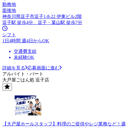
勤務地
面接地
神奈川県逗子市逗子1-8-22 伊東ビル2階
逗子駅 徒歩4分、逗子・葉山駅 徒歩7分
シフト
1日4時間 週4日からOK
交通費支給
未経験OK
詳細を見る
応募画面に進む
アルバイト・パート
大戸屋ごはん処 逗子店
【大戸屋ホールスタッフ】料理のご提供やレジ業務など！週