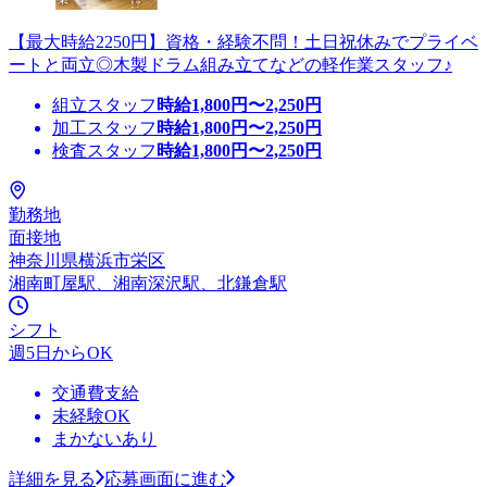
【最大時給2250円】資格・経験不問！土日祝休みでプライベ
ートと両立◎木製ドラム組み立てなどの軽作業スタッフ♪
組立スタッフ
時給
1,800
円〜
2,250
円
加工スタッフ
時給
1,800
円〜
2,250
円
検査スタッフ
時給
1,800
円〜
2,250
円
勤務地
面接地
神奈川県横浜市栄区
湘南町屋駅、湘南深沢駅、北鎌倉駅
シフト
週5日からOK
交通費支給
未経験OK
まかないあり
詳細を見る
応募画面に進む