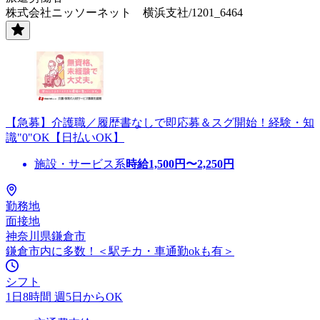
株式会社ニッソーネット 横浜支社/1201_6464
【急募】介護職／履歴書なしで即応募＆スグ開始！経験・知
識"0"OK【日払いOK】
施設・サービス系
時給
1,500
円〜
2,250
円
勤務地
面接地
神奈川県鎌倉市
鎌倉市内に多数！＜駅チカ・車通勤okも有＞
シフト
1日8時間 週5日からOK