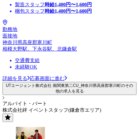
製造スタッフ
時給
1,400
円〜
1,600
円
梱包スタッフ
時給
1,400
円〜
1,600
円
勤務地
面接地
神奈川県高座郡寒川町
相模大野駅、下永谷駅、北鎌倉駅
交通費支給
未経験OK
詳細を見る
応募画面に進む
UTエージェント株式会社 南関東第二CU_神奈川県高座郡寒川町のその
他の求人を見る
アルバイト・パート
株式会社絆 イベントスタッフ(鎌倉市エリア)