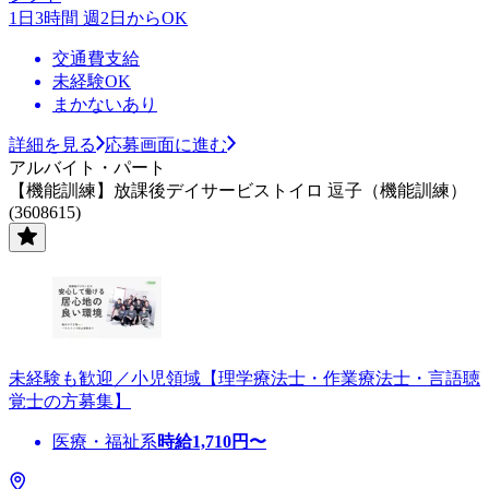
1日3時間 週2日からOK
交通費支給
未経験OK
まかないあり
詳細を見る
応募画面に進む
アルバイト・パート
【機能訓練】放課後デイサービストイロ 逗子（機能訓練）
(3608615)
未経験も歓迎／小児領域【理学療法士・作業療法士・言語聴
覚士の方募集】
医療・福祉系
時給
1,710
円〜