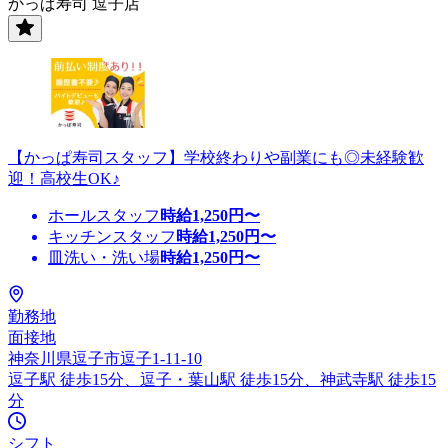
かっぱ寿司 逗子店
【かっぱ寿司スタッフ】学校終わりや副業にも◎未経験歓
迎！高校生OK♪
ホールスタッフ
時給
1,250
円〜
キッチンスタッフ
時給
1,250
円〜
皿洗い・洗い場
時給
1,250
円〜
勤務地
面接地
神奈川県逗子市逗子1-11-10
逗子駅 徒歩15分、逗子・葉山駅 徒歩15分、神武寺駅 徒歩15
分
シフト