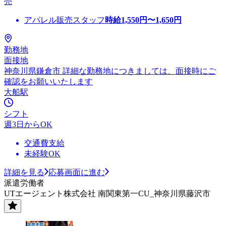
売
アパレル販売スタッフ
時給
1,550
円〜
1,650
円
勤務地
面接地
神奈川県鎌倉市 詳細な勤務地につきましては、面接時にご
確認をお願いいたします
大船駅
シフト
週3日からOK
交通費支給
未経験OK
詳細を見る
応募画面に進む
派遣労働者
UTエージェント株式会社 南関東第一CU_神奈川県藤沢市