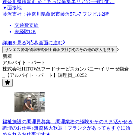
神奈川県鎌倉市 ※こちらは募集エリアの一例です。
▼面接地
藤沢支社：神奈川県藤沢市藤沢571-7 フジビル2階
交通費支給
未経験OK
詳細を見る
応募画面に進む
サンエス警備保障株式会社 藤沢支社(14)のその他の求人を見る
新着
アルバイト・パート
株式会社HITOWAフードサービスカンパニー/イリーゼ鎌倉
_【アルバイト・パート】調理員_10252
福祉施設の調理員募集！調理業務の経験をそのまま活かせる
調理のお仕事♪無資格大歓迎！ブランクがあってもすぐに始
められるお仕事です★