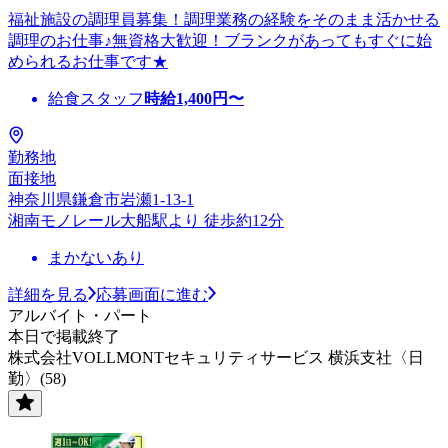
福祉施設の調理員募集！調理業務の経験をそのまま活かせる
調理のお仕事♪無資格大歓迎！ブランクがあってもすぐに始
められるお仕事です★
給食スタッフ
時給
1,400
円〜
勤務地
面接地
神奈川県鎌倉市岩瀬1-13-1
湘南モノレール大船駅より 徒歩約12分
まかないあり
詳細を見る
応募画面に進む
アルバイト・パート
本日で掲載終了
株式会社VOLLMONTセキュリティサービス 横浜支社〈日
勤〉(58)