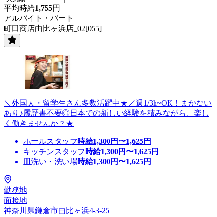
平均時給
1,755
円
アルバイト・パート
町田商店由比ヶ浜店_02[055]
＼外国人・留学生さん多数活躍中★／週1/3h~OK！まかない
あり♪履歴書不要◎日本での新しい経験を積みながら、楽し
く働きませんか？★
ホールスタッフ
時給
1,300
円〜
1,625
円
キッチンスタッフ
時給
1,300
円〜
1,625
円
皿洗い・洗い場
時給
1,300
円〜
1,625
円
勤務地
面接地
神奈川県鎌倉市由比ヶ浜4-3-25