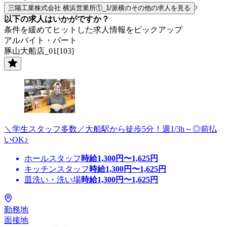
三陽工業株式会社 横浜営業所①_1/派横のその他の求人を見る
以下の求人はいかがですか？
条件を緩めてヒットした求人情報をピックアップ
アルバイト・パート
豚山大船店_01[103]
＼学生スタッフ多数／大船駅から徒歩5分！週1/3h～◎前払
いOK♪
ホールスタッフ
時給
1,300
円〜
1,625
円
キッチンスタッフ
時給
1,300
円〜
1,625
円
皿洗い・洗い場
時給
1,300
円〜
1,625
円
勤務地
面接地