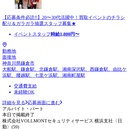
【応募条件必読!!】20〜30代活躍中！買取イベントのチラシ
配り＆ガラガラ抽選スタッフ募集★
イベントスタッフ
時給
1,800
円〜
勤務地
面接地
神奈川県鎌倉市
大船駅、鎌倉駅、北鎌倉駅、湘南深沢駅、西鎌倉駅、由比ケ
浜駅、腰越駅、七里ケ浜駅、湘南町屋駅
交通費支給
未経験OK
詳細を見る
応募画面に進む
アルバイト・パート
本日で掲載終了
株式会社VOLLMONTセキュリティサービス 横浜支社〈日
勤〉(59)