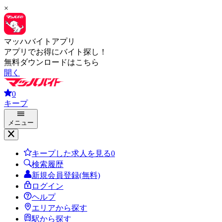
×
マッハバイトアプリ
アプリでお得にバイト探し！
無料ダウンロードはこちら
開く
0
キープ
メニュー
キープした求人を見る
0
検索履歴
新規会員登録(無料)
ログイン
ヘルプ
エリアから探す
駅から探す