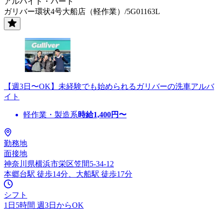
アルバイト・パート
ガリバー環状4号大船店（軽作業）/5G01163L
【週3日〜OK】未経験でも始められるガリバーの洗車アルバ
イト
軽作業・製造系
時給
1,400
円〜
勤務地
面接地
神奈川県横浜市栄区笠間5-34-12
本郷台駅 徒歩14分、大船駅 徒歩17分
シフト
1日5時間 週3日からOK