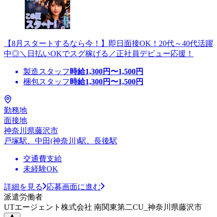
【8月スタートするなら今！】即日面接OK！20代～40代活躍
中◎＼日払いOKでスグ稼げる／正社員デビュー応援！
製造スタッフ
時給
1,300
円〜
1,500
円
梱包スタッフ
時給
1,300
円〜
1,500
円
勤務地
面接地
神奈川県藤沢市
戸塚駅、中田(神奈川)駅、長後駅
交通費支給
未経験OK
詳細を見る
応募画面に進む
派遣労働者
UTエージェント株式会社 南関東第二CU_神奈川県藤沢市