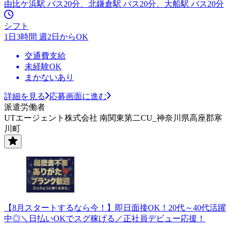
由比ケ浜駅 バス20分、北鎌倉駅 バス20分、大船駅 バス20分
シフト
1日3時間 週2日からOK
交通費支給
未経験OK
まかないあり
詳細を見る
応募画面に進む
派遣労働者
UTエージェント株式会社 南関東第二CU_神奈川県高座郡寒
川町
【8月スタートするなら今！】即日面接OK！20代～40代活躍
中◎＼日払いOKでスグ稼げる／正社員デビュー応援！