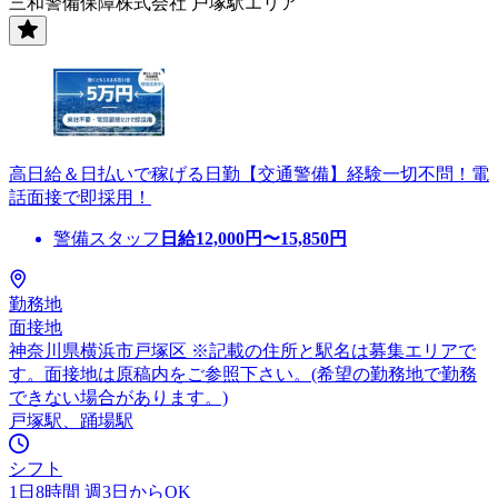
三和警備保障株式会社 戸塚駅エリア
高日給＆日払いで稼げる日勤【交通警備】経験一切不問！電
話面接で即採用！
警備スタッフ
日給
12,000
円〜
15,850
円
勤務地
面接地
神奈川県横浜市戸塚区 ※記載の住所と駅名は募集エリアで
す。面接地は原稿内をご参照下さい。(希望の勤務地で勤務
できない場合があります。)
戸塚駅、踊場駅
シフト
1日8時間 週3日からOK