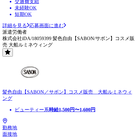
交通費支給
未経験OK
短期OK
詳細を見る
応募画面に進む
派遣労働者
株式会社iDA/18059399 髪色自由【SABON/サボン】コスメ販
売 大船ルミネウィング
髪色自由【SABON／サボン】コスメ販売 大船ルミネウィ
ング
ビューティー系
時給
1,500
円〜
1,600
円
勤務地
面接地