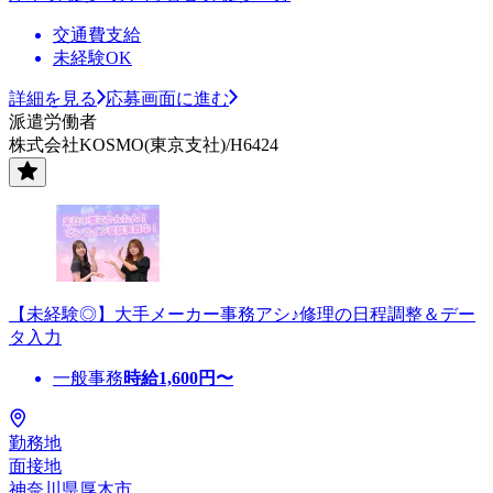
交通費支給
未経験OK
詳細を見る
応募画面に進む
派遣労働者
株式会社KOSMO(東京支社)/H6424
【未経験◎】大手メーカー事務アシ♪修理の日程調整＆デー
タ入力
一般事務
時給
1,600
円〜
勤務地
面接地
神奈川県厚木市