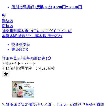
個別指導講師
1授業(80分)
1,590
円〜
2,030
円
勤務地
面接地
神奈川県厚木市中町3-11-17 ダイワビル4F
本厚木駅 徒歩5分、厚木駅 徒歩23分
交通費支給
未経験OK
詳細を見る
応募画面に進む
アルバイト・パート
ナビ個別指導学院 かしわ台校
＼健康経営認定優良法人／週1・1コマ～の勤務で自分の時間