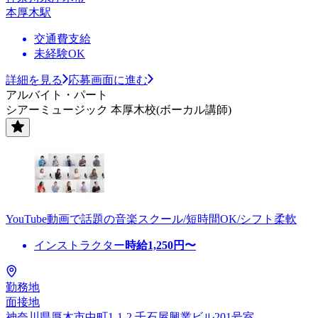
本厚木駅
交通費支給
未経験OK
詳細を見る
応募画面に進む
アルバイト・パート
シアーミュージック 本厚木校(ボーカル講師)
YouTube動画で話題の音楽スクール/短時間OK/シフト柔軟
インストラクター
時給
1,250
円〜
勤務地
面接地
神奈川県厚木市中町1-1-2 千石屋興業ビル201号室