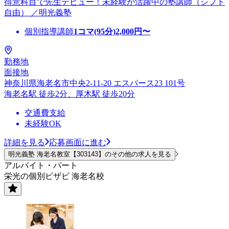
得意科目で先生デビュー！未経験が活躍中の塾講師（シフト
自由） ／明光義塾
個別指導講師
1コマ(95分)
2,000
円〜
勤務地
面接地
神奈川県海老名市中央2-11-20 エスパース23 101号
海老名駅 徒歩2分、厚木駅 徒歩20分
交通費支給
未経験OK
詳細を見る
応募画面に進む
明光義塾 海老名教室【303143】のその他の求人を見る
アルバイト・パート
栄光の個別ビザビ 海老名校