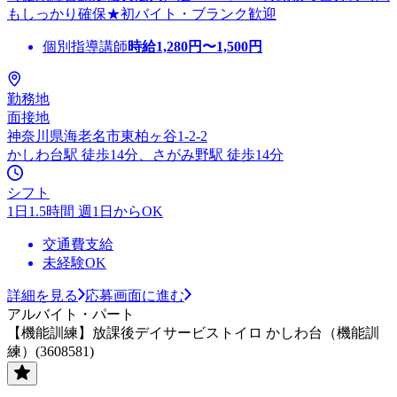
もしっかり確保★初バイト・ブランク歓迎
個別指導講師
時給
1,280
円〜
1,500
円
勤務地
面接地
神奈川県海老名市東柏ヶ谷1-2-2
かしわ台駅 徒歩14分、さがみ野駅 徒歩14分
シフト
1日1.5時間 週1日からOK
交通費支給
未経験OK
詳細を見る
応募画面に進む
アルバイト・パート
【機能訓練】放課後デイサービストイロ かしわ台（機能訓
練）(3608581)