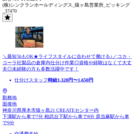
(株)シンクランホールディングス_猿ヶ島営業所_ピッキング
_37470
＼最短5hもOK★ライフスタイルに合わせて働ける♪／コカ・
コーラ社製品の倉庫内仕分け作業◎資格や経験はなくて大丈
夫◎未経験の方も多数活躍中です！
仕分けスタッフ
時給
1,320
円〜
1,650
円
勤務地
面接地
神奈川県厚木市猿ヶ島21 CREATEセンター内
下溝駅から車で7分 相武台下駅から車で8分 原当麻駅から車
で9分
交通費支給