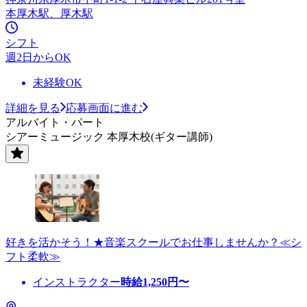
本厚木駅、厚木駅
シフト
週2日からOK
未経験OK
詳細を見る
応募画面に進む
アルバイト・パート
シアーミュージック 本厚木校(ギター講師)
好きを活かそう！★音楽スクールでお仕事しませんか？≪シ
フト柔軟≫
インストラクター
時給
1,250
円〜