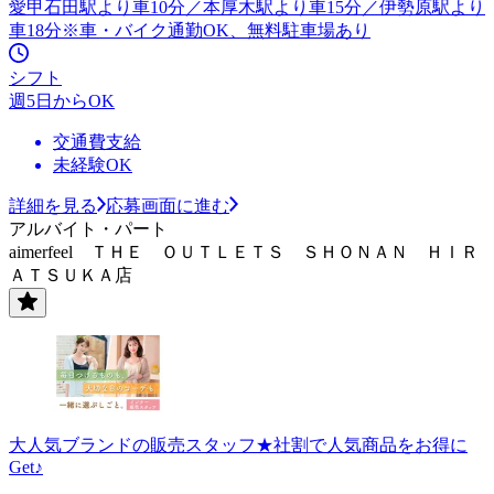
愛甲石田駅より車10分／本厚木駅より車15分／伊勢原駅より
車18分※車・バイク通勤OK、無料駐車場あり
シフト
週5日からOK
交通費支給
未経験OK
詳細を見る
応募画面に進む
アルバイト・パート
aimerfeel ＴＨＥ ＯＵＴＬＥＴＳ ＳＨＯＮＡＮ ＨＩＲ
ＡＴＳＵＫＡ店
大人気ブランドの販売スタッフ★社割で人気商品をお得に
Get♪