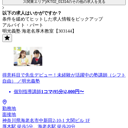
ス関東エリア)/KT02_01314のその他の求人を見る
以下の求人はいかがですか？
条件を緩めてヒットした求人情報をピックアップ
アルバイト・パート
明光義塾 海老名厚木教室【303144】
得意科目で先生デビュー！未経験が活躍中の塾講師（シフト
自由） ／明光義塾
個別指導講師
1コマ(95分)
2,000
円〜
勤務地
面接地
神奈川県海老名市中新田2-10-1 大関ビル 1F
厚木駅 徒歩5分、海老名駅 徒歩20分