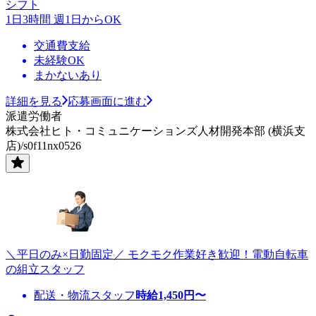
シフト
1日3時間 週1日からOK
交通費支給
未経験OK
まかないあり
詳細を見る
応募画面に進む
派遣労働者
株式会社ヒト・コミュニケーションズ人材開発本部 (横浜支
店)/s0f11nx0526
＼平日のみ×日勤固定／ モクモク作業好き歓迎！電動自転車
の組立スタッフ
配送・物流スタッフ
時給
1,450
円〜