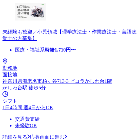
未経験も歓迎／小児領域【理学療法士・作業療法士・言語聴
覚士の方募集】
医療・福祉系
時給
1,710
円〜
勤務地
面接地
神奈川県海老名市柏ヶ谷713-3 ビコラかしわ台1階
かしわ台駅 徒歩5分
シフト
1日4時間 週4日からOK
交通費支給
未経験OK
詳細を見る
応募画面に進む