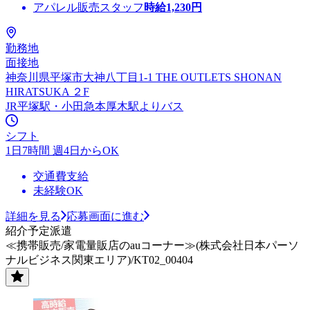
アパレル販売スタッフ
時給
1,230
円
勤務地
面接地
神奈川県平塚市大神八丁目1-1 THE OUTLETS SHONAN
HIRATSUKA ２F
JR平塚駅・小田急本厚木駅よりバス
シフト
1日7時間 週4日からOK
交通費支給
未経験OK
詳細を見る
応募画面に進む
紹介予定派遣
≪携帯販売/家電量販店のauコーナー≫(株式会社日本パーソ
ナルビジネス関東エリア)/KT02_00404