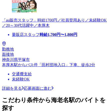
「au販売スタッフ」時給1700円／社員登用あり／未経験OK
／20～30代活躍中／本厚木
量販店スタッフ
時給
1,700
円〜
1,800
円
勤務地
面接地
神奈川県平塚市
本厚木駅からバス停「田村団地入口」下車、徒歩2分
交通費支給
未経験OK
詳細を見る
応募画面に進む
こだわり条件から海老名駅のバイトを
探す