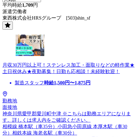
平均時給
1,709
円
派遣労働者
東西株式会社HRSグループ [503]shin_sf
月収30万円以上可！ステンレス加工・面取りなどの軽作業★
土日祝休み★夜勤募集！日勤も応相談！未経験歓迎！
製造スタッフ
時給
1,500
円〜
1,875
円
勤務地
面接地
神奈川県愛甲郡愛川町中津 ※こちらは勤務エリアになりま
す。詳しくは求人内をご確認ください。
相模線 橋本駅（車35分）小田急小田原線 本厚木駅（車30
分）相鉄本線 海老名駅（車30分）