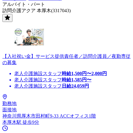
アルバイト・パート
訪問介護アクア 本厚木(3317043)
【入社祝い金】サービス提供責任者／訪問介護員／夜勤専従
の募集
老人介護施設スタッフ
時給
1,500
円〜
2,000
円
老人介護施設スタッフ
時給
1,585
円〜
老人介護施設スタッフ
日給
24,059
円
勤務地
面接地
神奈川県厚木市田村町9-33 ACCオフィス1階
本厚木駅 徒歩9分