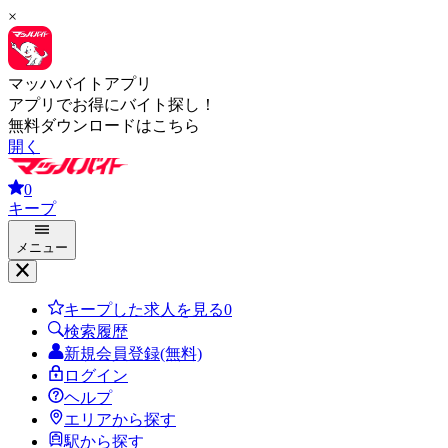
×
マッハバイトアプリ
アプリでお得にバイト探し！
無料ダウンロードはこちら
開く
0
キープ
メニュー
キープした求人を見る
0
検索履歴
新規会員登録(無料)
ログイン
ヘルプ
エリアから探す
駅から探す