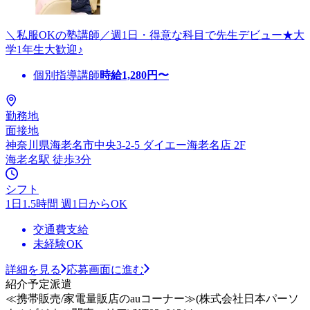
＼私服OKの塾講師／週1日・得意な科目で先生デビュー★大
学1年生大歓迎♪
個別指導講師
時給
1,280
円〜
勤務地
面接地
神奈川県海老名市中央3-2-5 ダイエー海老名店 2F
海老名駅 徒歩3分
シフト
1日1.5時間 週1日からOK
交通費支給
未経験OK
詳細を見る
応募画面に進む
紹介予定派遣
≪携帯販売/家電量販店のauコーナー≫(株式会社日本パーソ