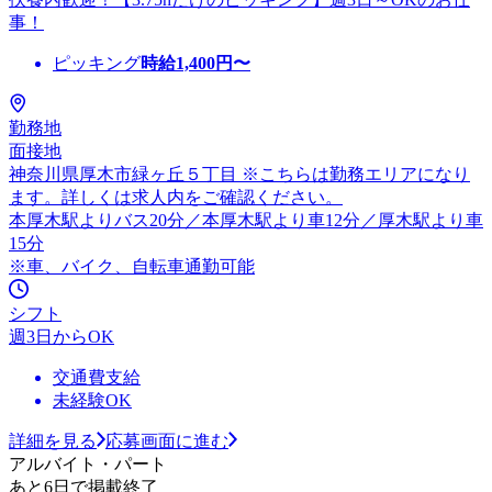
事！
ピッキング
時給
1,400
円〜
勤務地
面接地
神奈川県厚木市緑ヶ丘５丁目 ※こちらは勤務エリアになり
ます。詳しくは求人内をご確認ください。
本厚木駅よりバス20分／本厚木駅より車12分／厚木駅より車
15分
※車、バイク、自転車通勤可能
シフト
週3日からOK
交通費支給
未経験OK
詳細を見る
応募画面に進む
アルバイト・パート
あと6日で掲載終了