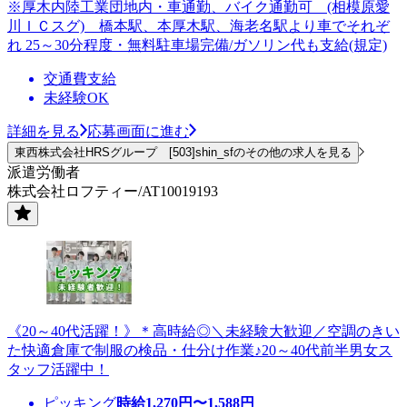
※厚木内陸工業団地内・車通勤、バイク通勤可 (相模原愛
川ＩＣスグ) 橋本駅、本厚木駅、海老名駅より車でそれぞ
れ 25～30分程度・無料駐車場完備/ガソリン代も支給(規定)
交通費支給
未経験OK
詳細を見る
応募画面に進む
東西株式会社HRSグループ [503]shin_sfのその他の求人を見る
派遣労働者
株式会社ロフティー/AT10019193
《20～40代活躍！》＊高時給◎＼未経験大歓迎／空調のきい
た快適倉庫で制服の検品・仕分け作業♪20～40代前半男女ス
タッフ活躍中！
ピッキング
時給
1,270
円〜
1,588
円