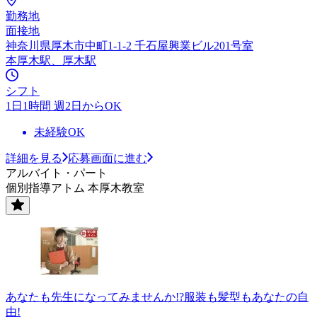
勤務地
面接地
神奈川県厚木市中町1-1-2 千石屋興業ビル201号室
本厚木駅、厚木駅
シフト
1日1時間 週2日からOK
未経験OK
詳細を見る
応募画面に進む
アルバイト・パート
個別指導アトム 本厚木教室
あなたも先生になってみませんか!?服装も髪型もあなたの自
由!