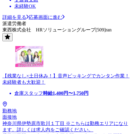
未経験OK
詳細を見る
応募画面に進む
派遣労働者
東西株式会社 HRソリューショングループ[509]ran
【残業なし×土日休み！】音声ピッキングでカンタン作業！
未経験者も大歓迎！
倉庫スタッフ
時給
1,400
円〜
1,750
円
勤務地
面接地
神奈川県伊勢原市歌川１丁目 ※こちらは勤務エリアになり
ます。詳しくは求人内をご確認ください。