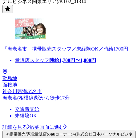
ナルビジネス関東エリア)/KT02_01314
「海老名市」携帯販売スタッフ／未経験OK／時給1700円
量販店スタッフ
時給
1,700
円〜
1,800
円
勤務地
面接地
神奈川県海老名市
海老名(相模線)駅から徒歩17分
交通費支給
未経験OK
詳細を見る
応募画面に進む
≪携帯販売/家電量販店のauコーナー≫(株式会社日本パーソナルビジネ