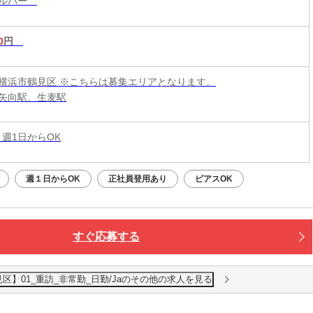
ヘルパー
0
円
横浜市鶴見区 ※こちらは募集エリアとなります。
矢向駅、生麦駅
 週1日からOK
週１日からOK
正社員登用あり
ピアスOK
すぐ応募する
】01_重訪_非常勤_日勤/Jaのその他の求人を見る