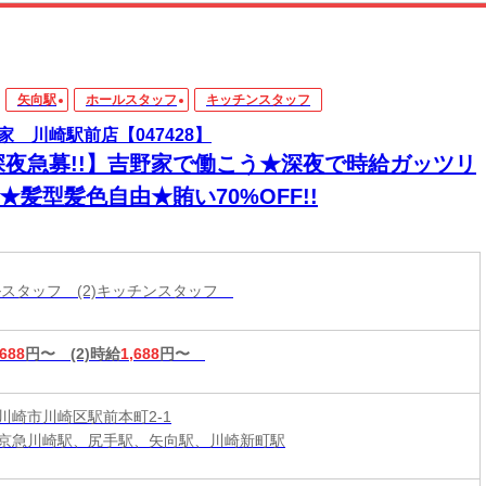
矢向駅
ホールスタッフ
キッチンスタッフ
家 川崎駅前店【047428】
深夜急募!!】吉野家で働こう★深夜で時給ガッツリ
!★髪型髪色自由★賄い70%OFF!!
ールスタッフ (2)キッチンスタッフ
,688
円〜
(2)時給
1,688
円〜
川崎市川崎区駅前本町2-1
京急川崎駅、尻手駅、矢向駅、川崎新町駅