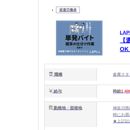
派遣労働者
LAP
【
O
職種
倉庫ス
給与
時給
1,40
勤務地・面接地
神奈川県
時にお尋
★上記以