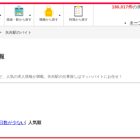
186,017件
の
す
路線・駅から探す
職種から探す
特徴から探す
キー
矢向駅のバイト
報
ど、人気の求人情報が満載。矢向駅の仕事探しはマッハバイトにお任せ！
日数が少ない
人気順