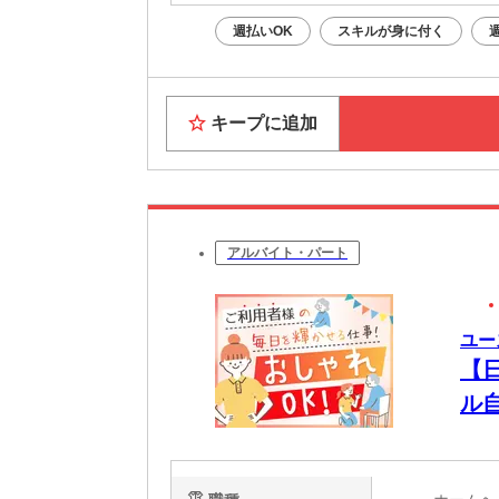
週払いOK
スキルが身に付く
キープに追加
アルバイト・パート
ユー
【
ル
る