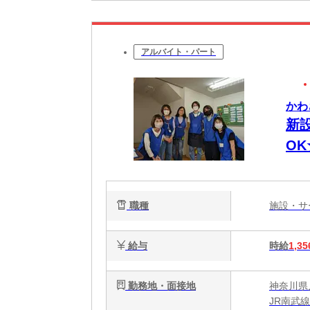
アルバイト・パート
かわ
新
O
職種
施設・
給与
時給
1,35
勤務地・面接地
神奈川県
JR南武