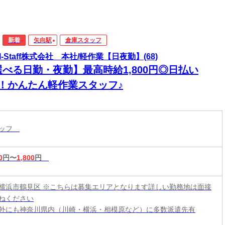
新着
矢向駅
倉庫スタッフ
I-Staff株式会社 本社/軽作業【日夜勤】(68)
選べる日勤・夜勤】最高時給1,800円◎日払い
K！かんたん軽作業スタッフ♪
タッフ
0
円〜
1,800
円
横浜市鶴見区 ※こちらは募集エリアとなります詳しい勤務地は面接
ねください
外にも神奈川県内（川崎・横浜・相模原など）に多数派遣先有