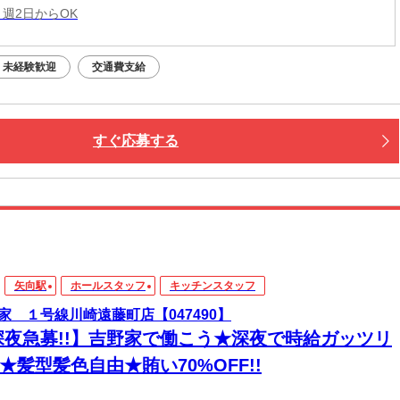
 週2日からOK
未経験歓迎
交通費支給
すぐ応募する
矢向駅
ホールスタッフ
キッチンスタッフ
家 １号線川崎遠藤町店【047490】
深夜急募!!】吉野家で働こう★深夜で時給ガッツリ
!★髪型髪色自由★賄い70%OFF!!