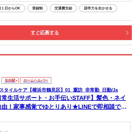
週１日からOK
登録制
交通費支給
語学力を生かせる
すぐ応募する
矢向駅
ホームヘルパー
スタイルケア【横浜市鶴見区】01_重訪_非常勤_日勤/Ja
日常生活サポート・お手伝いSTAFF】髪色・ネイ
自由！家事感覚でゆとりあり★LINEで即相談でき
→安心！週1～＆残業なしで私生活両立◎