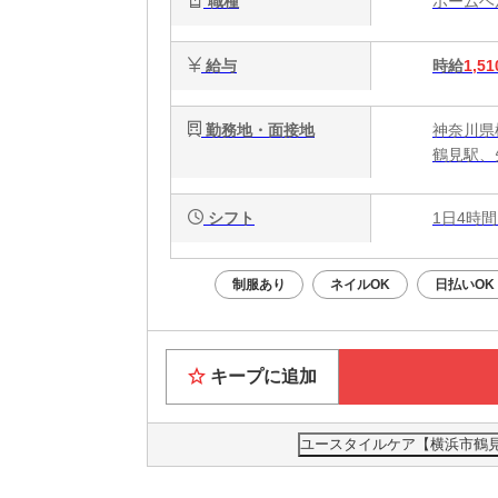
職種
ホーム
給与
時給
1,51
勤務地・面接地
神奈川県
鶴見駅、
シフト
1日4時間
制服あり
ネイルOK
日払いOK
キープに追加
ユースタイルケア【横浜市鶴見区