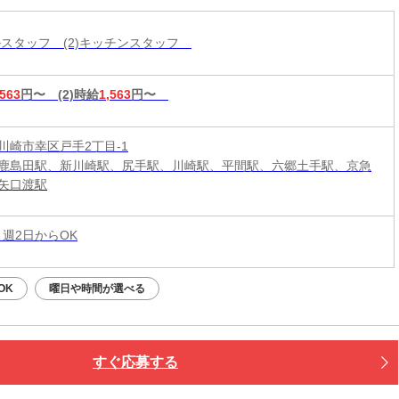
ールスタッフ (2)キッチンスタッフ
,563
円〜
(2)時給
1,563
円〜
川崎市幸区戸手2丁目-1
鹿島田駅、新川崎駅、尻手駅、川崎駅、平間駅、六郷土手駅、京急
矢口渡駅
 週2日からOK
OK
曜日や時間が選べる
すぐ応募する