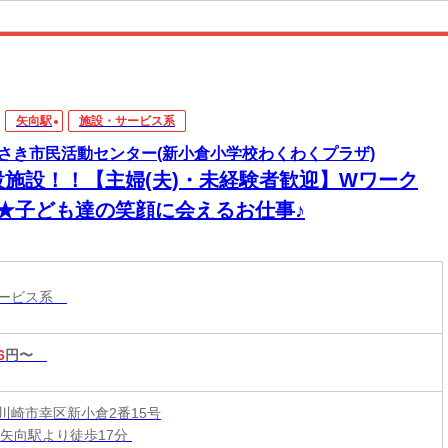
矢向駅
施設・サービス系
さき市民活動センター(新小倉小学校わくわくプラザ)
設施設！！【主婦(夫)・未経験者歓迎】Wワーク
K★子ども達の笑顔に会えるお仕事♪
サービス系
6
円〜
川崎市幸区新小倉2番15号
線矢向駅より徒歩17分