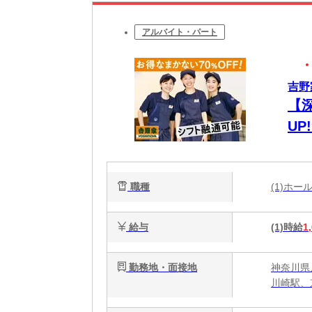
アルバイト・パート
吉野
【
UP
職種
(1)ホ
給与
(1)時給
1
勤務地・面接地
神奈川県
川崎駅、