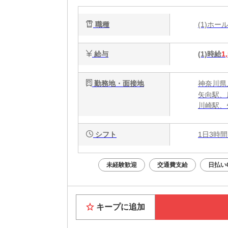
職種
(1)ホ
給与
(1)時給
1
勤務地・面接地
神奈川県
矢向駅、
川崎駅、
シフト
1日3時間
未経験歓迎
交通費支給
日払い
キープに追加