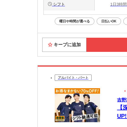
シフト
1日3時間
曜日や時間が選べる
日払いOK
キープに追加
アルバイト・パート
吉野
【
UP