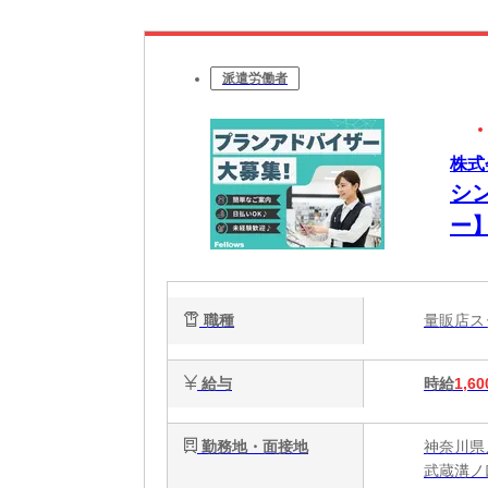
派遣労働者
株式会
シ
ー】
職種
量販店
給与
時給
1,60
勤務地・面接地
神奈川県川
武蔵溝ノ