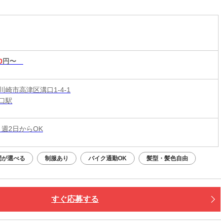
からOK！
0
円〜
川崎市高津区溝口1-4-1
口駅
 週2日からOK
間が選べる
制服あり
バイク通勤OK
髪型・髪色自由
すぐ応募する