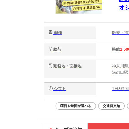
オ
要
職種
医療・
給与
時給
1,50
勤務地・面接地
神奈川県
溝の口駅
シフト
1日8時間
曜日や時間が選べる
交通費支給