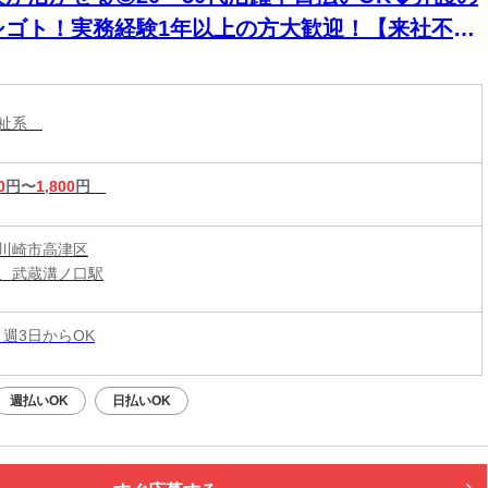
シゴト！実務経験1年以上の方大歓迎！【来社不
！WEB・電話登録ＯＫ】
福祉系
0
円〜
1,800
円
川崎市高津区
、武蔵溝ノ口駅
 週3日からOK
週払いOK
日払いOK