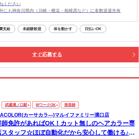
ねください
外にも神奈川県内（川崎・横浜・相模原など）に多数派遣先有
費支給
未経験歓迎
体を動かす
日払いOK
すぐ応募する
武蔵溝ノ口駅
WワークOK
美容師
SACOLOR(カーサカラ―)マルイファミリー溝口店
容師免許があればOK！カット無しのヘアカラー専
店スタッフ☆ほぼ自動化だから安心して働ける♪週