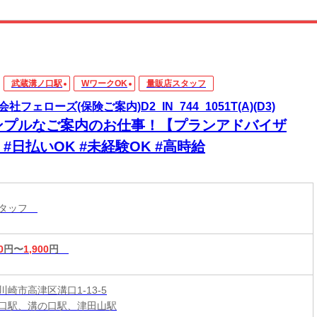
武蔵溝ノ口駅
WワークOK
量販店スタッフ
社フェローズ(保険ご案内)D2_IN_744_1051T(A)(D3)
ンプルなご案内のお仕事！【プランアドバイザ
#日払いOK #未経験OK #高時給
スタッフ
0
円〜
1,900
円
崎市高津区溝口1-13-5
口駅、溝の口駅、津田山駅