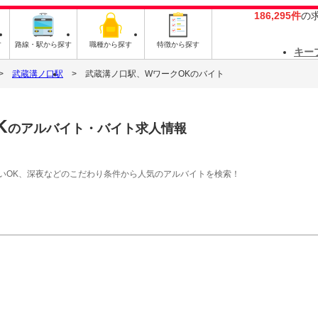
186,295件
の
す
路線・駅から探す
職種から探す
特徴から探す
キー
武蔵溝ノ口駅
武蔵溝ノ口駅、WワークOKのバイト
K
のアルバイト・バイト求人情報
払いOK、深夜などのこだわり条件から人気のアルバイトを検索！