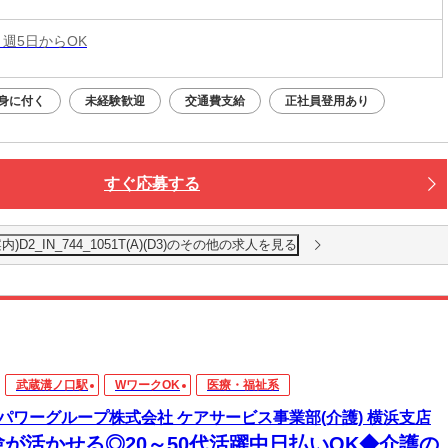
 週5日からOK
身に付く
未経験歓迎
交通費支給
正社員登用あり
すぐ応募する
2_IN_744_1051T(A)(D3)のその他の求人を見る
武蔵溝ノ口駅
WワークOK
医療・福祉系
パワーグループ株式会社 ケアサービス事業部(介護) 横浜支店
験が活かせる◎20～50代活躍中日払いOK◆介護の