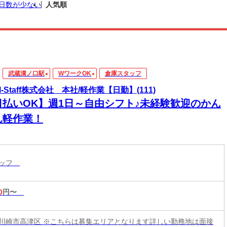
日数が少ない
人気順
武蔵溝ノ口駅
WワークOK
倉庫スタッフ
I-Staff株式会社 本社/軽作業【日勤】(111)
日払いOK】週1日～自由シフト♪未経験歓迎のかん
ん軽作業！
タッフ
0
円〜
川崎市高津区 ※こちらは募集エリアとなります詳しい勤務地は面接