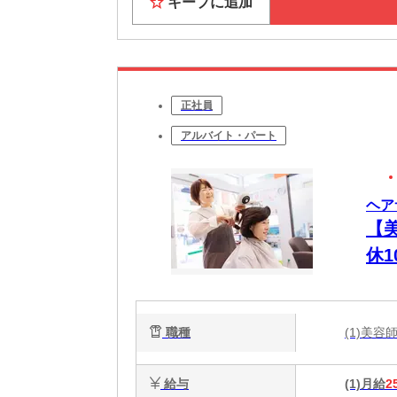
キープに追加
正社員
アルバイト・パート
ヘア
【
休
職種
(1)美容
給与
(1)月給
2