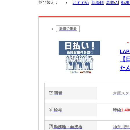
並び替え：
おすすめ
新着順
高収入
勤務
派遣労働者
LAP
【
た
職種
倉庫ス
給与
時給
1,40
勤務地・面接地
神奈川県