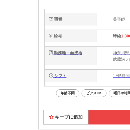
2日
職種
美容師
給与
時給
1,30
勤務地・面接地
神奈川県
武蔵溝ノ
シフト
1日5時間
年齢不問
ピアスOK
曜日や時
キープに追加