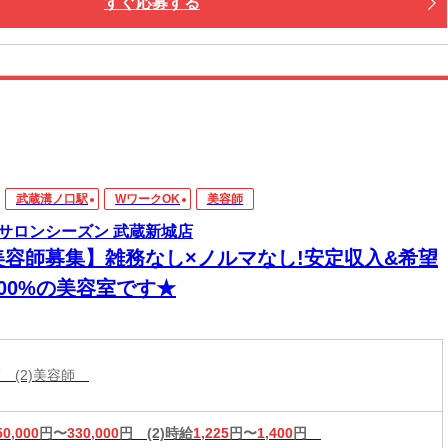
すぐ応募する
武蔵溝ノ口駅
WワークOK
美容師
サロンシーズン 武蔵新城店
美容師募集】雑務なし×ノルマなし!安定収入&希望
100%の美容室です★
師 (2)美容師
50,000
円〜
330,000
円
(2)時給
1,225
円〜
1,400
円