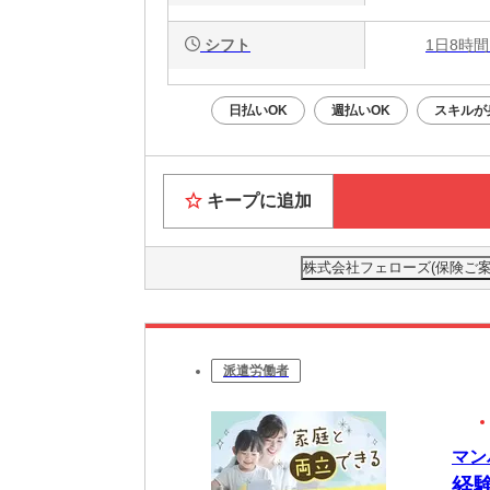
シフト
1日8時間
日払いOK
週払いOK
スキルが
キープに追加
株式会社フェローズ(保険ご案内)D
派遣労働者
マン
経