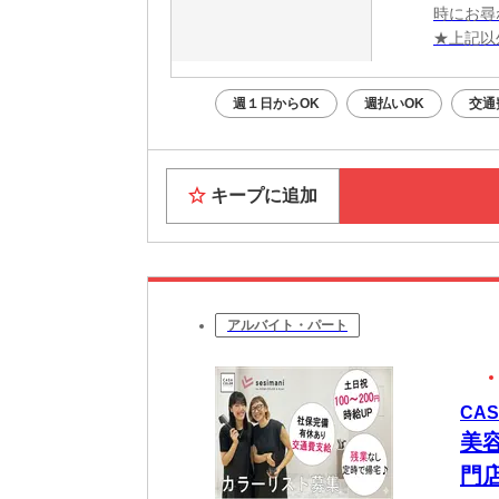
時にお尋
★上記以
週１日からOK
週払いOK
交通
キープに追加
アルバイト・パート
CA
美
門