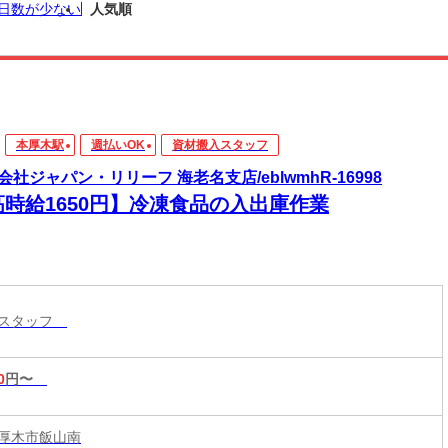
日数が少ない
人気順
本厚木駅
週払いOK
資材搬入スタッフ
会社ジャパン・リリーフ 海老名支店/eblwmhR-16998
高時給1650円】冷凍食品の入出庫作業
入スタッフ
0
円〜
厚木市飯山南