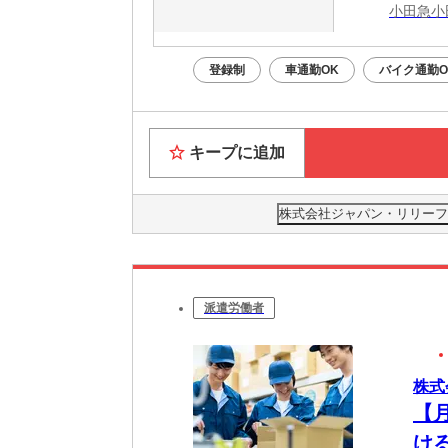
小田急小
登録制
車通勤OK
バイク通勤O
キープに追加
株式会社ジャパン・リリーフ 海
派遣労働者
株式
【
け