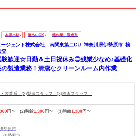
本厚木駅
週払いOK
軽作業・製造系
エージェント株式会社 南関東第二CU_神奈川県伊勢原市_検
検査
経験歓迎☆日勤＆土日祝休み◎残業少なめ♪基礎化
品の製造業務！清潔なクリーンルーム内作業
作業・製造系 (2)製造スタッフ (3)検査スタッフ
,300
円〜
(2)時給
1,300
円〜
(3)時給
1,300
円〜
伊勢原市
：伊勢原市