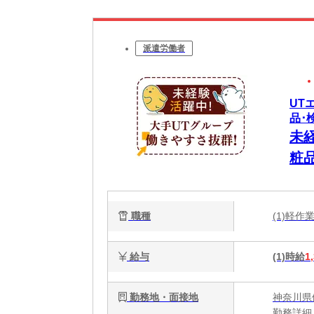
派遣労働者
UT
品･
未
粧
職種
(1)軽
給与
(1)時給
1
勤務地・面接地
神奈川県
勤務詳細