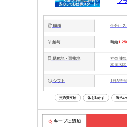
ブ
＆
職種
仕分け
給与
時給
1,25
勤務地・面接地
神奈川県
本厚木駅
シフト
1日8時間
交通費支給
体を動かす
週払い
キープに追加