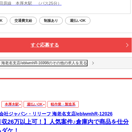
田原線 本厚木駅 （バス25分）
K
交通費支給
制服あり
週払いOK
すぐ応募する
老名支店/eblwmhR-16998のその他の求人を見る
本厚木駅
週払いOK
軽作業・製造系
会社ジャパン・リリーフ 海老名支店/eblwmhR-12026
月収26万以上可！】人気案件♪倉庫内で商品を仕分
るダケ！