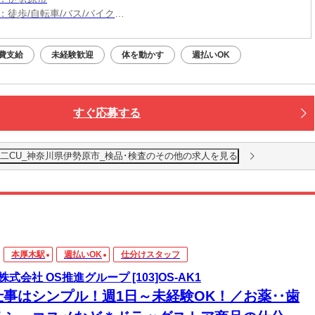
：徒歩/自転車/バス/バイク
：愛甲石田駅からバイク5分、自転車9分
用OK（3,000円/月）
費支給
未経験歓迎
体を動かす
週払いOK
すぐ応募する
二CU_神奈川県伊勢原市_検品･検査のその他の求人を見る
本厚木駅
週払いOK
仕分けスタッフ
株式会社 OS推進グループ [103]OS-AK1
仕事はシンプル！週1日～未経験OK！／お薬‥歯