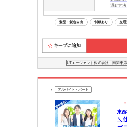
通勤方法
最寄り駅
※駐車場利
髪型・髪色自由
制服あり
交通
キープに追加
UTエージェント株式会社 南関東第
アルバイト・パート
東西
＼