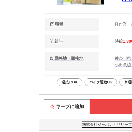
職種
軽作業
給与
時給
1,30
勤務地・面接地
神奈川県
小田急線
週払いOK
バイク通勤OK
車通
キープに追加
株式会社ジャパン・リリーフ 海