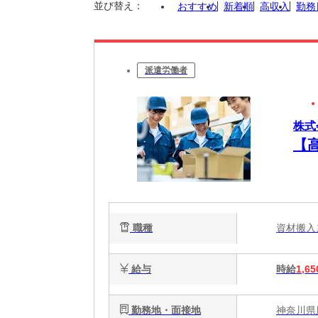
並び替え：
おすすめ
新着順
高収入
勤務
派遣労働者
株式
【
職種
資材搬
給与
時給
1,65
勤務地・面接地
神奈川県