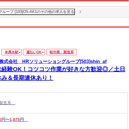
ループ [103]OS-AK1のその他の求人を見る
本厚木駅
週払いOK
軽作業・製造系
株式会社 HRソリューショングループ[503]shin_af
未経験OK！コツコツ作業が好きな方歓迎◎／土日
休み＆長期連休あり！
・製造系
0
円〜
1,875
円