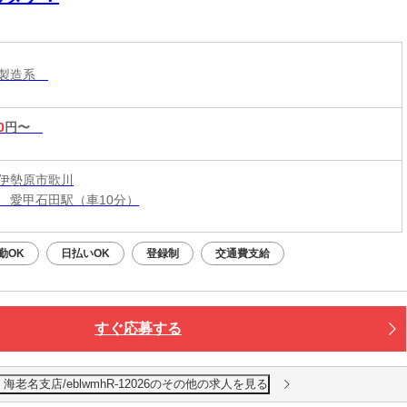
・製造系
0
円〜
伊勢原市歌川
 愛甲石田駅（車10分）
勤OK
日払いOK
登録制
交通費支給
すぐ応募する
老名支店/eblwmhR-12026のその他の求人を見る