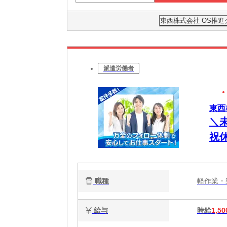
東西株式会社 OS推進グ
派遣労働者
東西
＼
祝
職種
軽作業
給与
時給
1,50