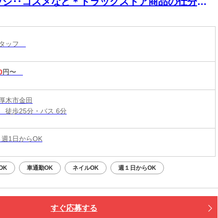
ラシ‥コスメなど＊ドラッグストア商品の仕分け
軽作業★
スタッフ
0
円〜
厚木市金田
 徒歩25分・バス 6分
 週1日からOK
OK
車通勤OK
ネイルOK
週１日からOK
すぐ応募する