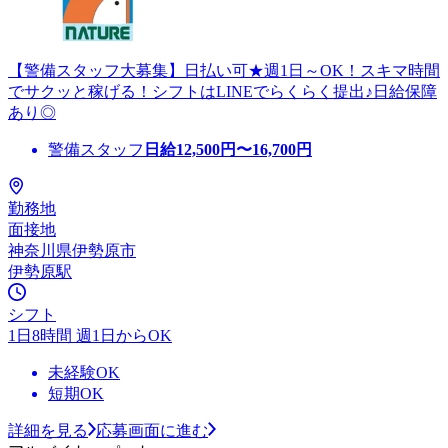
【警備スタッフ大募集】日払い可★週1日～OK！スキマ時間
でサクッと稼げる！シフトはLINEでらくらく提出♪日給保障
あり◎
警備スタッフ
日給
12,500
円〜
16,700
円
勤務地
面接地
神奈川県伊勢原市
伊勢原駅
シフト
1日8時間 週1日からOK
未経験OK
短期OK
詳細を見る
応募画面に進む