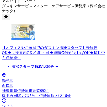
アルバイト・パート
ダスキンサービスマスター ケアサービス伊勢原（株式会社
ナック）
【オフィスやご家庭でのダスキン清掃スタッフ】未経験
OK★＼扶養内OK／週1～可★運転免許があればOK★移動中
も時給発生
清掃スタッフ
時給
1,300
円〜
勤務地
面接地
神奈川県伊勢原市高森992-1
愛甲石田駅 バス5分、伊勢原駅 バス16分
シフト