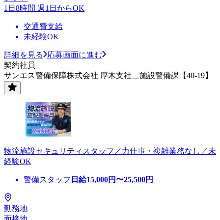
1日8時間 週1日からOK
交通費支給
未経験OK
詳細を見る
応募画面に進む
契約社員
サンエス警備保障株式会社 厚木支社＿施設警備課【40-19】
物流施設セキュリティスタッフ／力仕事・複雑業務なし／未
経験OK
警備スタッフ
日給
15,000
円〜
25,500
円
勤務地
面接地