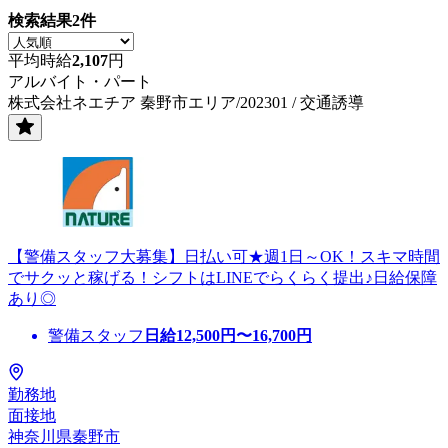
検索結果
2
件
平均時給
2,107
円
アルバイト・パート
株式会社ネエチア 秦野市エリア/202301 / 交通誘導
【警備スタッフ大募集】日払い可★週1日～OK！スキマ時間
でサクッと稼げる！シフトはLINEでらくらく提出♪日給保障
あり◎
警備スタッフ
日給
12,500
円〜
16,700
円
勤務地
面接地
神奈川県秦野市