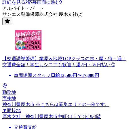
詳細を見る
応募画面に進む
アルバイト・パート
サンエス警備保障株式会社 厚木支社(2)
【交通誘導警備】業界＆地域TOPクラスの超・厚・待・遇！
交通費全額！学生もシニアも歓迎！週2日～＆日払い◎
車両誘導スタッフ
日給
13,500
円〜
17,000
円
勤務地
面接地
神奈川県厚木市 ※こちらは募集エリアの一例です。
▼面接地
厚木支社：神奈川県厚木市中町3-1-2 YDビル3階
交通費支給