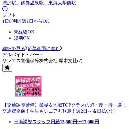
渋沢駅、鶴巻温泉駅、東海大学前駅
シフト
1日8時間 週1日からOK
未経験OK
短期OK
詳細を見る
応募画面に進む
アルバイト・パート
サンエス警備保障株式会社 厚木支社(7)
【交通誘導警備】業界＆地域TOPクラスの超・厚・待・遇！
交通費全額！学生もシニアも歓迎！週2日～＆日払い◎
車両誘導スタッフ
日給
13,500
円〜
17,000
円