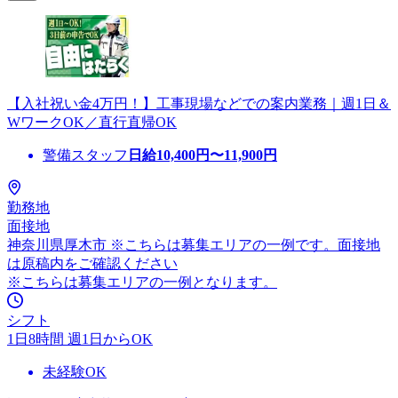
【入社祝い金4万円！】工事現場などでの案内業務｜週1日＆
WワークOK／直行直帰OK
警備スタッフ
日給
10,400
円〜
11,900
円
勤務地
面接地
神奈川県厚木市 ※こちらは募集エリアの一例です。面接地
は原稿内をご確認ください
※こちらは募集エリアの一例となります。
シフト
1日8時間 週1日からOK
未経験OK