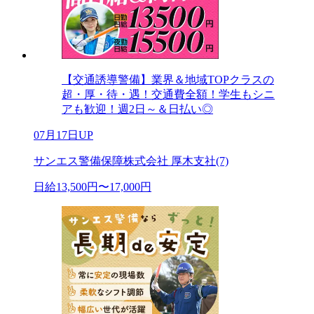
【交通誘導警備】業界＆地域TOPクラスの
超・厚・待・遇！交通費全額！学生もシニ
アも歓迎！週2日～＆日払い◎
07月17日UP
サンエス警備保障株式会社 厚木支社(7)
日給13,500円〜17,000円