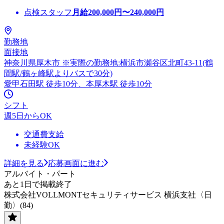
点検スタッフ
月給
200,000
円〜
240,000
円
勤務地
面接地
神奈川県厚木市 ※実際の勤務地:横浜市瀬谷区北町43-11(鶴
間駅/鶴ヶ峰駅よりバスで30分)
愛甲石田駅 徒歩10分、本厚木駅 徒歩10分
シフト
週5日からOK
交通費支給
未経験OK
詳細を見る
応募画面に進む
アルバイト・パート
あと1日で掲載終了
株式会社VOLLMONTセキュリティサービス 横浜支社〈日
勤〉(84)