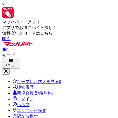
×
マッハバイトアプリ
アプリでお得にバイト探し！
無料ダウンロードはこちら
開く
0
キープ
メニュー
キープした求人を見る
0
検索履歴
新規会員登録(無料)
ログイン
ヘルプ
エリアから探す
駅から探す