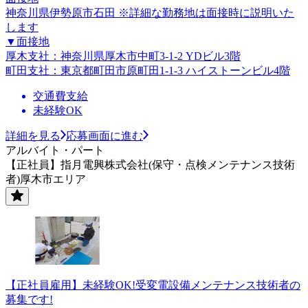
神奈川県伊勢原市石田 ※詳細な勤務地は面接時に説明いた
します
▼面接地
厚木支社：神奈川県厚木市中町3-1-2 YDビル3階
町田支社：東京都町田市原町田1-1-3 ハイストーンビル4階
交通費支給
未経験OK
詳細を見る
応募画面に進む
アルバイト・パート
【正社員】指月電興株式会社(保守・点検メンテナンス技術
者)厚木市エリア
【正社員雇用】未経験OK!受変電設備メンテナンス技術者の
募集です!