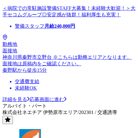
＜病院での常駐施設警備STAFF大募集！未経験大歓迎！＞大
手セコムグループ◎安定感が抜群！福利厚生も充実！
警備スタッフ
月給
240,000
円
勤務地
面接地
神奈川県秦野市立野台 ※こちらは勤務エリアとなります。
面接地は原稿内をご確認ください。
秦野駅から徒歩15分
交通費支給
未経験OK
詳細を見る
応募画面に進む
アルバイト・パート
株式会社ネエチア 伊勢原市エリア/202301 / 交通誘導