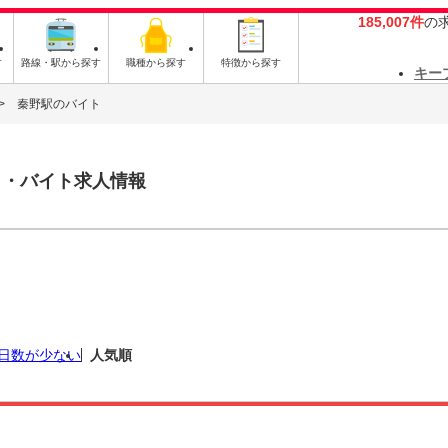
185,007件
の
す
路線・駅から探す
職種から探す
特徴から探す
キー
秦野駅のバイト
ト・バイト求人情報
日数が少ない
人気順