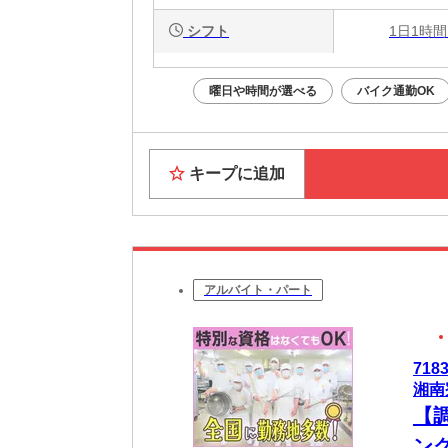
シフト
1日1時間
曜日や時間が選べる
バイク通勤OK
キープに追加
アルバイト・パート
71
湘南寮
【
ン