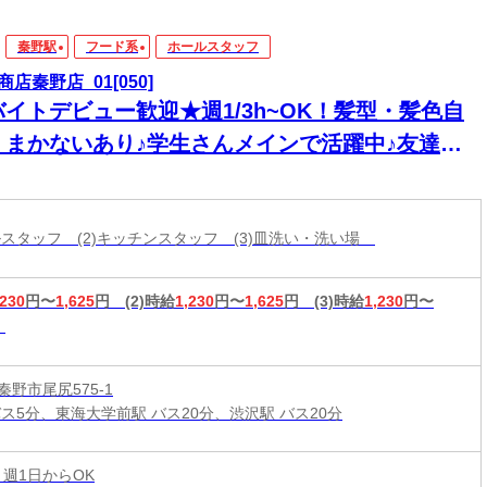
秦野駅
フード系
ホールスタッフ
商店秦野店_01[050]
バイトデビュー歓迎★週1/3h~OK！髪型・髪色自
＊まかないあり♪学生さんメインで活躍中♪友達と
緒に応募OK★履歴書不要
ールスタッフ (2)キッチンスタッフ (3)皿洗い・洗い場
,230
円〜
1,625
円
(2)時給
1,230
円〜
1,625
円
(3)時給
1,230
円〜
野市尾尻575-1
バス5分、東海大学前駅 バス20分、渋沢駅 バス20分
 週1日からOK