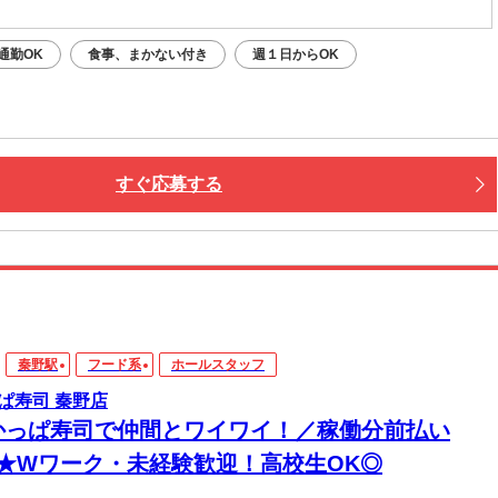
通勤OK
食事、まかない付き
週１日からOK
すぐ応募する
秦野駅
フード系
ホールスタッフ
ぱ寿司 秦野店
かっぱ寿司で仲間とワイワイ！／稼働分前払い
K★Wワーク・未経験歓迎！高校生OK◎