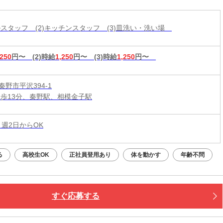
ールスタッフ (2)キッチンスタッフ (3)皿洗い・洗い場
,250
円〜
(2)時給
1,250
円〜
(3)時給
1,250
円〜
野市平沢394-1
徒歩13分、秦野駅、相模金子駅
 週2日からOK
る
高校生OK
正社員登用あり
体を動かす
年齢不問
すぐ応募する