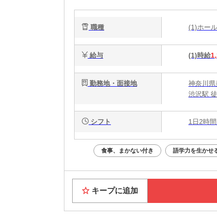
職種
(1)ホ
給与
(1)時給
1
勤務地・面接地
神奈川県秦
渋沢駅 
シフト
1日2時間
食事、まかない付き
語学力を生かせ
キープに追加