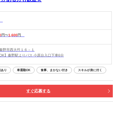
系
0
円〜
1,600
円
秦野市西大竹１６－１
OK】秦野駅よりバス 小原台入口下車6分
服あり
車通勤OK
食事、まかない付き
スキルが身に付く
すぐ応募する