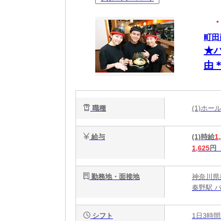
町田
★
由
一
職種
(1)ホ
給与
(1)時給
1
1,625
円
勤務地・面接地
神奈川県秦
秦野駅 
シフト
1日3時間