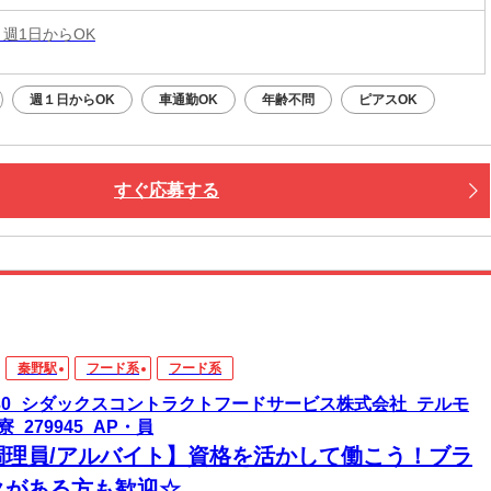
 週1日からOK
週１日からOK
車通勤OK
年齢不問
ピアスOK
すぐ応募する
秦野駅
フード系
フード系
830_シダックスコントラクトフードサービス株式会社_テルモ
_279945_AP・員
調理員/アルバイト】資格を活かして働こう！ブラ
クがある方も歓迎☆