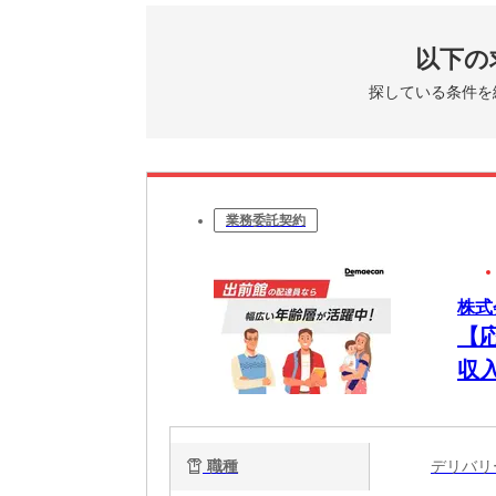
以下の
探している条件を
業務委託契約
株式
【
収
職種
デリバ