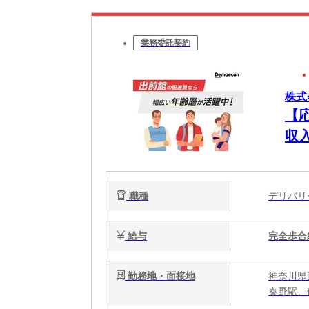
業務委託契約
株式
【
収
職種
デリバ
給与
完全歩合
勤務地・面接地
神奈川県
秦野駅、