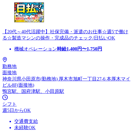
【20代～40代活躍中】社保完備・派遣のお仕事☆週5で働け
る☆製造マシンの操作・完成品のチェック/日払いOK
機械オペレーション
時給
1,400
円〜
1,750
円
勤務地
面接地
神奈川県小田原市(勤務地) 厚木市旭町一丁目27-6 本厚木マイ
ビル8F(面接地)
鴨宮駅、国府津駅、小田原駅
シフト
週5日からOK
交通費支給
未経験OK