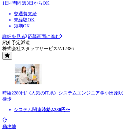
1日4時間 週3日からOK
交通費支給
未経験OK
短期OK
詳細を見る
応募画面に進む
紹介予定派遣
株式会社スタッフサービス/A12386
時給2280円/《人気のIT系》システムエンジニア＠小田原駅
徒歩
システム関連
時給
2,280
円〜
勤務地