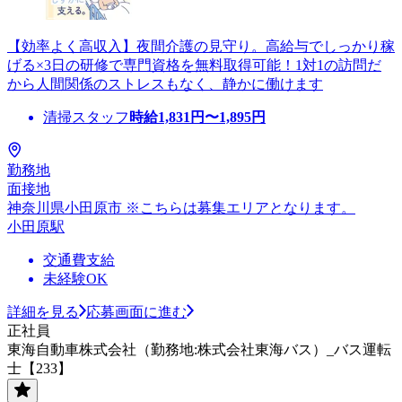
【効率よく高収入】夜間介護の見守り。高給与でしっかり稼
げる×3日の研修で専門資格を無料取得可能！1対1の訪問だ
から人間関係のストレスもなく、静かに働けます
清掃スタッフ
時給
1,831
円〜
1,895
円
勤務地
面接地
神奈川県小田原市 ※こちらは募集エリアとなります。
小田原駅
交通費支給
未経験OK
詳細を見る
応募画面に進む
正社員
東海自動車株式会社（勤務地:株式会社東海バス）_バス運転
士【233】