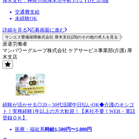
厚木支社：神奈川県厚木市中町3-1-2 YDビル3階
交通費支給
未経験OK
詳細を見る
応募画面に進む
サンエス警備保障株式会社 厚木支社(29)のその他の求人を見る
派遣労働者
マンパワーグループ株式会社 ケアサービス事業部(介護) 厚
木支店
経験が活かせる◎20～50代活躍中日払いOK◆介護のオシゴ
ト！実務経験1年以上の方大歓迎！【来社不要！WEB・電話
登録ＯＫ】
医療・福祉系
時給
1,500
円〜
1,800
円