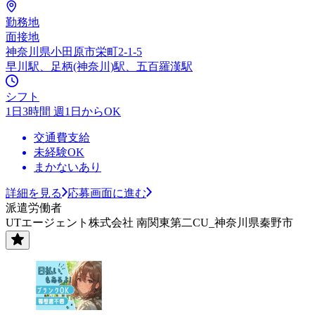
勤務地
面接地
神奈川県小田原市栄町2-1-5
早川駅、足柄(神奈川)駅、五百羅漢駅
シフト
1日3時間 週1日からOK
交通費支給
未経験OK
まかないあり
詳細を見る
応募画面に進む
派遣労働者
UTエージェント株式会社 南関東第二CU_神奈川県秦野市