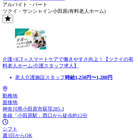
アルバイト・パート
ツクイ・サンシャイン小田原(有料老人ホーム)
介護×ICT＝スマートケアで働きやすさ向上！【ツクイの有
料老人ホーム/介護スタッフ求人】
老人介護施設スタッフ
時給
1,250
円〜
1,280
円
勤務地
面接地
神奈川県小田原市荻窪285-3
各線「小田原駅」西口から徒歩約12分
シフト
週3日からOK