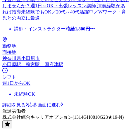
しませんか？週1日～OK・出張レッスン講師 演奏経験があ
れば指導未経験でもOK／20代～40代活躍中／Wワーク・育
児との両立に最適
講師・インストラクター
時給
1,800
円〜
勤務地
面接地
神奈川県小田原市
小田原駅、鴨宮駅、国府津駅
シフト
週1日からOK
未経験OK
詳細を見る
応募画面に進む
派遣労働者
株式会社綜合キャリアオプション(1314GH0810G23★19-N)