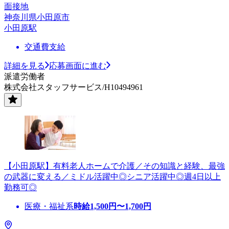
面接地
神奈川県小田原市
小田原駅
交通費支給
詳細を見る
応募画面に進む
派遣労働者
株式会社スタッフサービス/H10494961
【小田原駅】有料老人ホームで介護／その知識と経験、最強
の武器に変える／ミドル活躍中◎シニア活躍中◎週4日以上
勤務可◎
医療・福祉系
時給
1,500
円〜
1,700
円