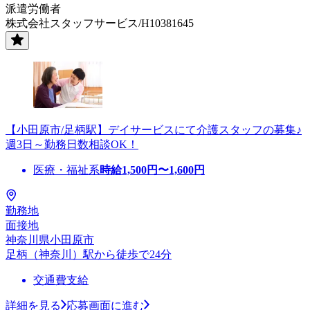
派遣労働者
株式会社スタッフサービス/H10381645
【小田原市/足柄駅】デイサービスにて介護スタッフの募集♪
週3日～勤務日数相談OK！
医療・福祉系
時給
1,500
円〜
1,600
円
勤務地
面接地
神奈川県小田原市
足柄（神奈川）駅から徒歩で24分
交通費支給
詳細を見る
応募画面に進む