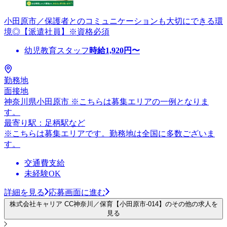
小田原市／保護者とのコミュニケーションも大切にできる環
境◎【派遣社員】※資格必須
幼児教育スタッフ
時給
1,920
円〜
勤務地
面接地
神奈川県小田原市 ※こちらは募集エリアの一例となりま
す。
最寄り駅：足柄駅など
※こちらは募集エリアです。勤務地は全国に多数ございま
す。
交通費支給
未経験OK
詳細を見る
応募画面に進む
株式会社キャリア CC神奈川／保育【小田原市-014】のその他の求人を
見る