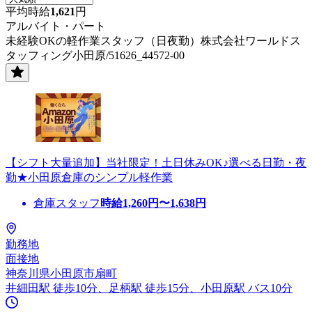
平均時給
1,621
円
アルバイト・パート
未経験OKの軽作業スタッフ（日夜勤）株式会社ワールドス
タッフィング小田原/51626_44572-00
【シフト大量追加】当社限定！土日休みOK♪選べる日勤・夜
勤★小田原倉庫のシンプル軽作業
倉庫スタッフ
時給
1,260
円〜
1,638
円
勤務地
面接地
神奈川県小田原市扇町
井細田駅 徒歩10分、足柄駅 徒歩15分、小田原駅 バス10分