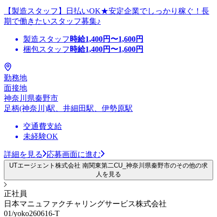
【製造スタッフ】日払いOK★安定企業でしっかり稼ぐ！長
期で働きたいスタッフ募集♪
製造スタッフ
時給
1,400
円〜
1,600
円
梱包スタッフ
時給
1,400
円〜
1,600
円
勤務地
面接地
神奈川県秦野市
足柄(神奈川)駅、井細田駅、伊勢原駅
交通費支給
未経験OK
詳細を見る
応募画面に進む
UTエージェント株式会社 南関東第二CU_神奈川県秦野市のその他の求
人を見る
正社員
日本マニュファクチャリングサービス株式会社
01/yoko260616-T