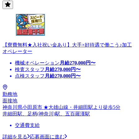
【寮費無料★入社祝い金あり】大手×好待遇で働こう♪加工
オペレーター
機械オペレーション
月給
270,000
円〜
検査スタッフ
月給
270,000
円〜
点検スタッフ
月給
270,000
円〜
勤務地
面接地
神奈川県小田原市 ★大雄山線・井細田駅より徒歩5分
井細田駅、足柄(神奈川)駅、五百羅漢駅
交通費支給
詳細を見る
応募画面に進む