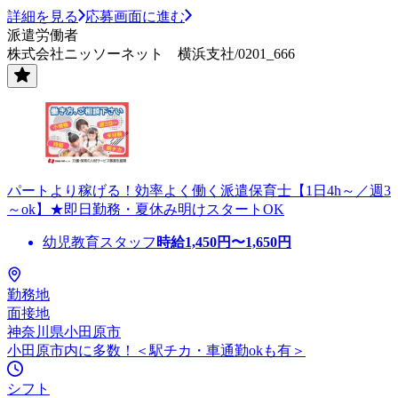
詳細を見る
応募画面に進む
派遣労働者
株式会社ニッソーネット 横浜支社/0201_666
パートより稼げる！効率よく働く派遣保育士【1日4h～／週3
～ok】★即日勤務・夏休み明けスタートOK
幼児教育スタッフ
時給
1,450
円〜
1,650
円
勤務地
面接地
神奈川県小田原市
小田原市内に多数！＜駅チカ・車通勤okも有＞
シフト