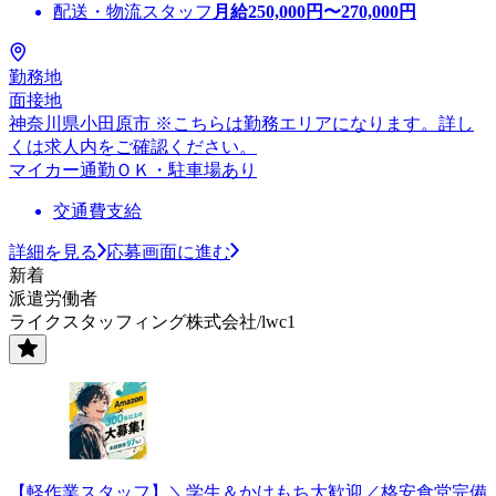
配送・物流スタッフ
月給
250,000
円〜
270,000
円
勤務地
面接地
神奈川県小田原市 ※こちらは勤務エリアになります。詳し
くは求人内をご確認ください。
マイカー通勤ＯＫ・駐車場あり
交通費支給
詳細を見る
応募画面に進む
新着
派遣労働者
ライクスタッフィング株式会社/lwc1
【軽作業スタッフ】＼学生＆かけもち大歓迎／格安食堂完備