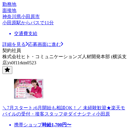
勤務地
面接地
神奈川県小田原市
小田原駅からバスで11分
交通費支給
詳細を見る
応募画面に進む
契約社員
株式会社ヒト・コミュニケーションズ人材開発本部 (横浜支
店)/s0f11rktn0523
＼7月スタート♪6月開始も相談OK！／ 未経験歓迎★楽天モ
バイルの受付・接客スタッフ＠ダイナシティ小田原
携帯ショップ
時給
1,700
円〜