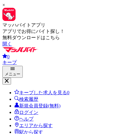
×
マッハバイトアプリ
アプリでお得にバイト探し！
無料ダウンロードはこちら
開く
0
キープ
メニュー
キープした求人を見る
0
検索履歴
新規会員登録(無料)
ログイン
ヘルプ
エリアから探す
駅から探す