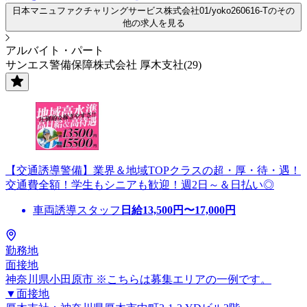
日本マニュファクチャリングサービス株式会社01/yoko260616-Tのその
他の求人を見る
アルバイト・パート
サンエス警備保障株式会社 厚木支社(29)
【交通誘導警備】業界＆地域TOPクラスの超・厚・待・遇！
交通費全額！学生もシニアも歓迎！週2日～＆日払い◎
車両誘導スタッフ
日給
13,500
円〜
17,000
円
勤務地
面接地
神奈川県小田原市 ※こちらは募集エリアの一例です。
▼面接地