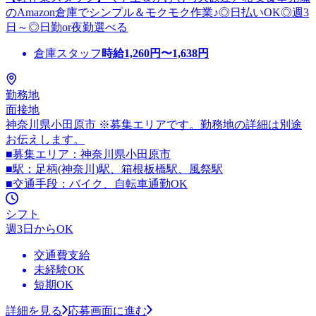
のAmazon倉庫でシンプル＆モクモク作業♪◎日払いOK◎週3
日～◎日勤or夜勤選べる
倉庫スタッフ
時給
1,260
円〜
1,638
円
勤務地
面接地
神奈川県小田原市 ※募集エリアです。勤務地の詳細は別途
お伝えします。
■募集エリア：神奈川県小田原市
■駅：足柄(神奈川)駅、箱根板橋駅、風祭駅
■交通手段：バイク、自転車通勤OK
シフト
週3日からOK
交通費支給
未経験OK
短期OK
詳細を見る
応募画面に進む