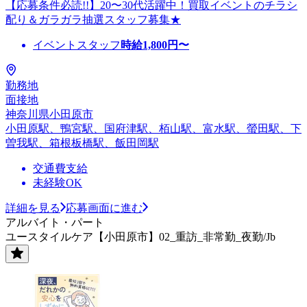
【応募条件必読!!】20〜30代活躍中！買取イベントのチラシ
配り＆ガラガラ抽選スタッフ募集★
イベントスタッフ
時給
1,800
円〜
勤務地
面接地
神奈川県小田原市
小田原駅、鴨宮駅、国府津駅、栢山駅、富水駅、螢田駅、下
曽我駅、箱根板橋駅、飯田岡駅
交通費支給
未経験OK
詳細を見る
応募画面に進む
アルバイト・パート
ユースタイルケア【小田原市】02_重訪_非常勤_夜勤/Jb