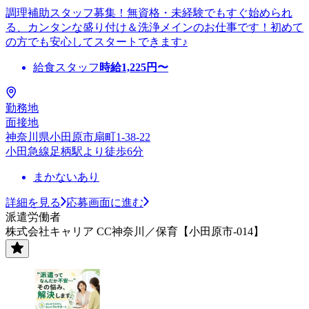
調理補助スタッフ募集！無資格・未経験でもすぐ始められ
る、カンタンな盛り付け＆洗浄メインのお仕事です！初めて
の方でも安心してスタートできます♪
給食スタッフ
時給
1,225
円〜
勤務地
面接地
神奈川県小田原市扇町1-38-22
小田急線足柄駅より徒歩6分
まかないあり
詳細を見る
応募画面に進む
派遣労働者
株式会社キャリア CC神奈川／保育【小田原市-014】