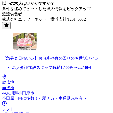
以下の求人はいかがですか？
条件を緩めてヒットした求人情報をピックアップ
派遣労働者
株式会社ニッソーネット 横浜支社/1201_6032
【急募＆日払いok】お散歩や身の回りのお世話メイン
老人介護施設スタッフ
時給
1,500
円〜
2,250
円
勤務地
面接地
神奈川県小田原市
小田原市内に多数！＜駅チカ・車通勤okも有＞
シフト