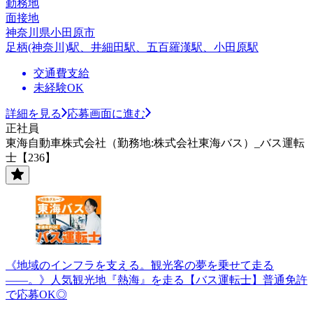
勤務地
面接地
神奈川県小田原市
足柄(神奈川)駅、井細田駅、五百羅漢駅、小田原駅
交通費支給
未経験OK
詳細を見る
応募画面に進む
正社員
東海自動車株式会社（勤務地:株式会社東海バス）_バス運転
士【236】
《地域のインフラを支える。観光客の夢を乗せて走る
――。》人気観光地『熱海』を走る【バス運転士】普通免許
で応募OK◎