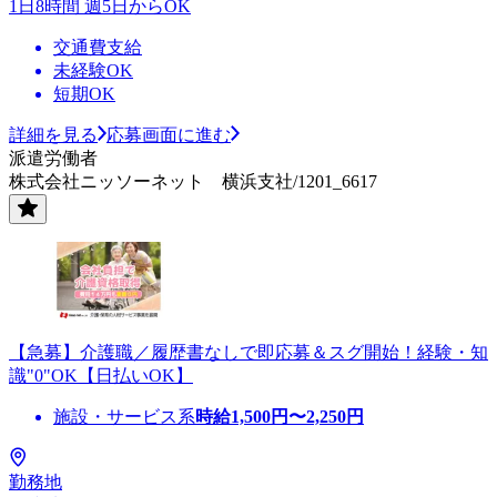
1日8時間 週5日からOK
交通費支給
未経験OK
短期OK
詳細を見る
応募画面に進む
派遣労働者
株式会社ニッソーネット 横浜支社/1201_6617
【急募】介護職／履歴書なしで即応募＆スグ開始！経験・知
識"0"OK【日払いOK】
施設・サービス系
時給
1,500
円〜
2,250
円
勤務地