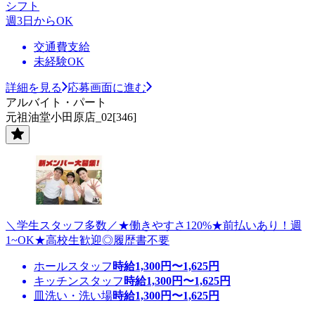
シフト
週3日からOK
交通費支給
未経験OK
詳細を見る
応募画面に進む
アルバイト・パート
元祖油堂小田原店_02[346]
＼学生スタッフ多数／★働きやすさ120%★前払いあり！週
1~OK★高校生歓迎◎履歴書不要
ホールスタッフ
時給
1,300
円〜
1,625
円
キッチンスタッフ
時給
1,300
円〜
1,625
円
皿洗い・洗い場
時給
1,300
円〜
1,625
円