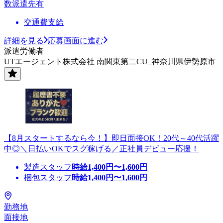
数派遣先有
交通費支給
詳細を見る
応募画面に進む
派遣労働者
UTエージェント株式会社 南関東第二CU_神奈川県伊勢原市
【8月スタートするなら今！】即日面接OK！20代～40代活躍
中◎＼日払いOKでスグ稼げる／正社員デビュー応援！
製造スタッフ
時給
1,400
円〜
1,600
円
梱包スタッフ
時給
1,400
円〜
1,600
円
勤務地
面接地