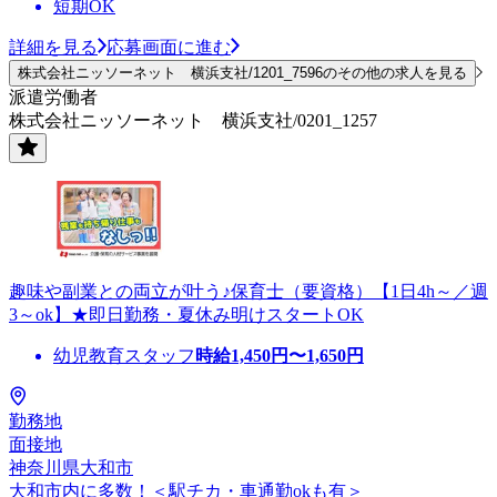
短期OK
詳細を見る
応募画面に進む
株式会社ニッソーネット 横浜支社/1201_7596のその他の求人を見る
派遣労働者
株式会社ニッソーネット 横浜支社/0201_1257
趣味や副業との両立が叶う♪保育士（要資格）【1日4h～／週
3～ok】★即日勤務・夏休み明けスタートOK
幼児教育スタッフ
時給
1,450
円〜
1,650
円
勤務地
面接地
神奈川県大和市
大和市内に多数！＜駅チカ・車通勤okも有＞