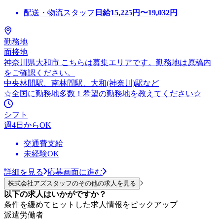
配送・物流スタッフ
日給
15,225
円〜
19,032
円
勤務地
面接地
神奈川県大和市 こちらは募集エリアです。勤務地は原稿内
をご確認ください。
中央林間駅、南林間駅、大和(神奈川)駅など
☆全国に勤務地多数！希望の勤務地を教えてください☆
シフト
週4日からOK
交通費支給
未経験OK
詳細を見る
応募画面に進む
株式会社アズスタッフのその他の求人を見る
以下の求人はいかがですか？
条件を緩めてヒットした求人情報をピックアップ
派遣労働者