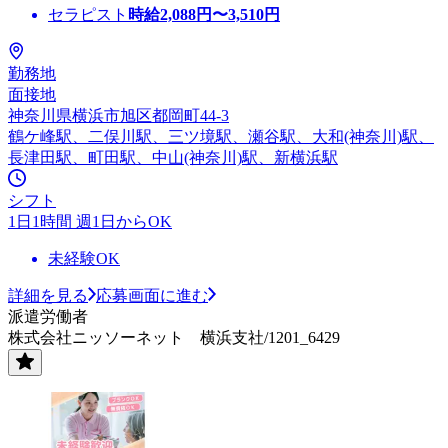
セラピスト
時給
2,088
円〜
3,510
円
勤務地
面接地
神奈川県横浜市旭区都岡町44-3
鶴ケ峰駅、二俣川駅、三ツ境駅、瀬谷駅、大和(神奈川)駅、
長津田駅、町田駅、中山(神奈川)駅、新横浜駅
シフト
1日1時間 週1日からOK
未経験OK
詳細を見る
応募画面に進む
派遣労働者
株式会社ニッソーネット 横浜支社/1201_6429