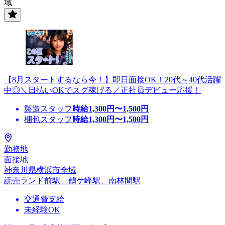
域
【8月スタートするなら今！】即日面接OK！20代～40代活躍
中◎＼日払いOKでスグ稼げる／正社員デビュー応援！
製造スタッフ
時給
1,300
円〜
1,500
円
梱包スタッフ
時給
1,300
円〜
1,500
円
勤務地
面接地
神奈川県横浜市全域
読売ランド前駅、鶴ケ峰駅、南林間駅
交通費支給
未経験OK