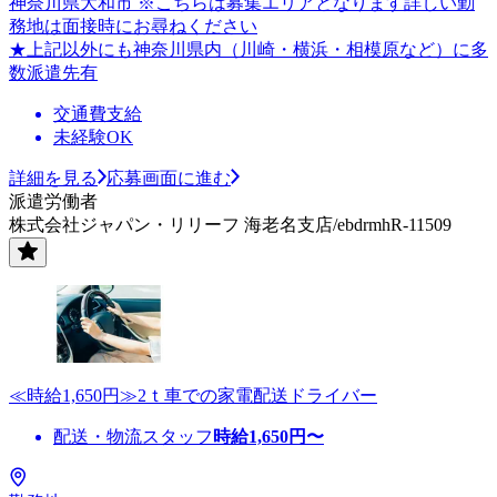
神奈川県大和市 ※こちらは募集エリアとなります詳しい勤
務地は面接時にお尋ねください
★上記以外にも神奈川県内（川崎・横浜・相模原など）に多
数派遣先有
交通費支給
未経験OK
詳細を見る
応募画面に進む
派遣労働者
株式会社ジャパン・リリーフ 海老名支店/ebdrmhR-11509
≪時給1,650円≫2ｔ車での家電配送ドライバー
配送・物流スタッフ
時給
1,650
円〜