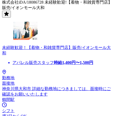
株式会社iDA/18086728 未経験歓迎!【着物・和雑貨専門店】
販売/イオンモール大和
未経験歓迎！【着物・和雑貨専門店】販売/イオンモール大
和
アパレル販売スタッフ
時給
1,400
円〜
1,500
円
勤務地
面接地
神奈川県大和市 詳細な勤務地につきましては、面接時にご
確認をお願いいたします
鶴間駅
シフト