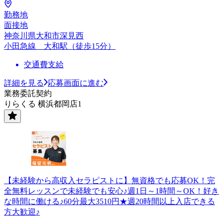
勤務地
面接地
神奈川県大和市深見西
小田急線 大和駅（徒歩15分）
交通費支給
詳細を見る
応募画面に進む
業務委託契約
りらくる 横浜都岡店1
【未経験から高収入セラピストに】無資格でも応募OK！完
全無料レッスンで未経験でも安心♪週1日～1時間～OK！好き
な時間に働ける♪60分最大3510円★週20時間以上入店できる
方大歓迎♪