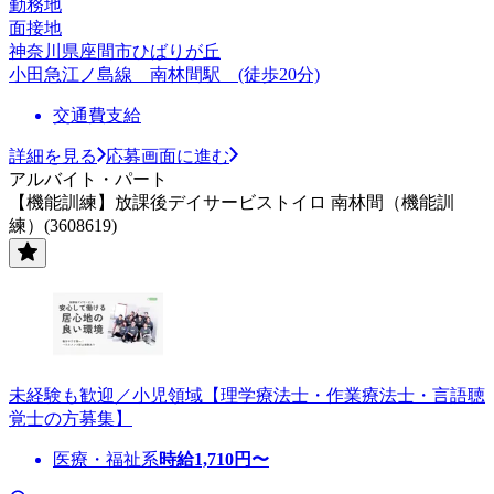
勤務地
面接地
神奈川県座間市ひばりが丘
小田急江ノ島線 南林間駅 (徒歩20分)
交通費支給
詳細を見る
応募画面に進む
アルバイト・パート
【機能訓練】放課後デイサービストイロ 南林間（機能訓
練）(3608619)
未経験も歓迎／小児領域【理学療法士・作業療法士・言語聴
覚士の方募集】
医療・福祉系
時給
1,710
円〜