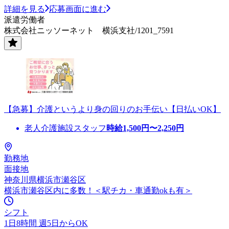
詳細を見る
応募画面に進む
派遣労働者
株式会社ニッソーネット 横浜支社/1201_7591
【急募】介護というより身の回りのお手伝い【日払いOK】
老人介護施設スタッフ
時給
1,500
円〜
2,250
円
勤務地
面接地
神奈川県横浜市瀬谷区
横浜市瀬谷区内に多数！＜駅チカ・車通勤okも有＞
シフト
1日8時間 週5日からOK