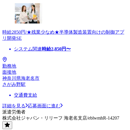
時給2850円/★残業少なめ★半導体製造装置向けの制御アプ
リ開発SE
システム関連
時給
2,850
円〜
勤務地
面接地
神奈川県海老名市
さがみ野駅
交通費支給
詳細を見る
応募画面に進む
派遣労働者
株式会社ジャパン・リリーフ 海老名支店/eblwmhR-14207