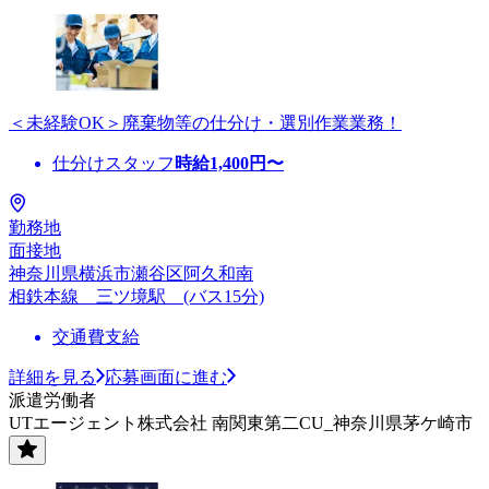
＜未経験OK＞廃棄物等の仕分け・選別作業業務！
仕分けスタッフ
時給
1,400
円〜
勤務地
面接地
神奈川県横浜市瀬谷区阿久和南
相鉄本線 三ツ境駅 (バス15分)
交通費支給
詳細を見る
応募画面に進む
派遣労働者
UTエージェント株式会社 南関東第二CU_神奈川県茅ケ崎市