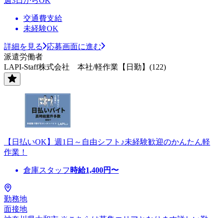
週3日からOK
交通費支給
未経験OK
詳細を見る
応募画面に進む
派遣労働者
LAPI-Staff株式会社 本社/軽作業【日勤】(122)
【日払いOK】週1日～自由シフト♪未経験歓迎のかんたん軽
作業！
倉庫スタッフ
時給
1,400
円〜
勤務地
面接地