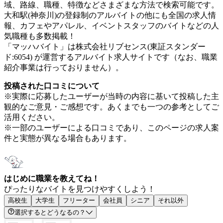
域、路線、職種、特徴などさまざまな方法で検索可能です。
大和駅(神奈川)の登録制のアルバイトの他にも全国の求人情
報、カフェやアパレル、イベントスタッフのバイトなどの人
気職種も多数掲載！
「マッハバイト」は株式会社リブセンス(東証スタンダー
ド:6054) が運営するアルバイト求人サイトです（なお、職業
紹介事業は行っておりません）。
投稿された口コミについて
※実際に応募したユーザーが当時の内容に基いて投稿した主
観的なご意見・ご感想です。あくまでも一つの参考としてご
活用ください。
※一部のユーザーによる口コミであり、このページの求人案
件と実態が異なる場合もあります。
はじめに職業を教えてね！
ぴったりなバイトを見つけやすくしよう！
高校生
大学生
フリーター
会社員
シニア
それ以外
選択するとどうなるの？