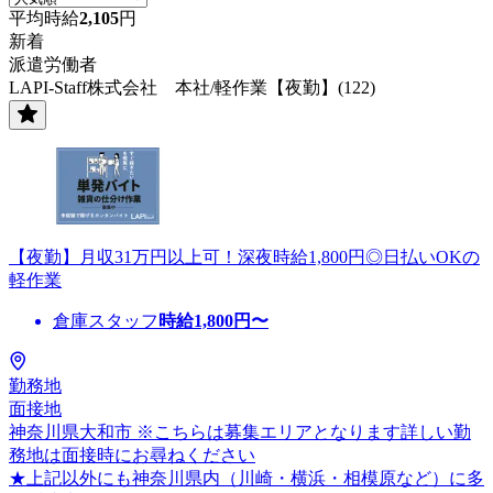
平均時給
2,105
円
新着
派遣労働者
LAPI-Staff株式会社 本社/軽作業【夜勤】(122)
【夜勤】月収31万円以上可！深夜時給1,800円◎日払いOKの
軽作業
倉庫スタッフ
時給
1,800
円〜
勤務地
面接地
神奈川県大和市 ※こちらは募集エリアとなります詳しい勤
務地は面接時にお尋ねください
★上記以外にも神奈川県内（川崎・横浜・相模原など）に多