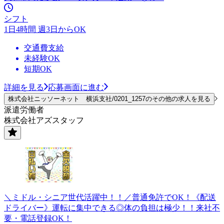
シフト
1日4時間 週3日からOK
交通費支給
未経験OK
短期OK
詳細を見る
応募画面に進む
株式会社ニッソーネット 横浜支社/0201_1257のその他の求人を見る
派遣労働者
株式会社アズスタッフ
＼ミドル・シニア世代活躍中！！／普通免許でOK！《配送
ドライバー》運転に集中できる◎体の負担は極少！！来社不
要・電話登録OK！