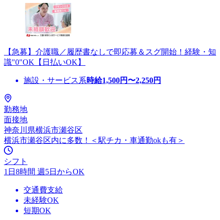
【急募】介護職／履歴書なしで即応募＆スグ開始！経験・知
識"0"OK【日払いOK】
施設・サービス系
時給
1,500
円〜
2,250
円
勤務地
面接地
神奈川県横浜市瀬谷区
横浜市瀬谷区内に多数！＜駅チカ・車通勤okも有＞
シフト
1日8時間 週5日からOK
交通費支給
未経験OK
短期OK