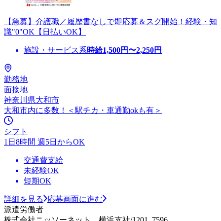
【急募】介護職／履歴書なしで即応募＆スグ開始！経験・知
識"0"OK【日払いOK】
施設・サービス系
時給
1,500
円〜
2,250
円
勤務地
面接地
神奈川県大和市
大和市内に多数！＜駅チカ・車通勤okも有＞
シフト
1日8時間 週5日からOK
交通費支給
未経験OK
短期OK
詳細を見る
応募画面に進む
派遣労働者
株式会社ニッソーネット 横浜支社/1201_7596