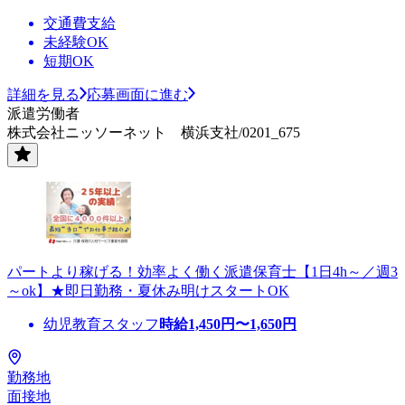
交通費支給
未経験OK
短期OK
詳細を見る
応募画面に進む
派遣労働者
株式会社ニッソーネット 横浜支社/0201_675
パートより稼げる！効率よく働く派遣保育士【1日4h～／週3
～ok】★即日勤務・夏休み明けスタートOK
幼児教育スタッフ
時給
1,450
円〜
1,650
円
勤務地
面接地