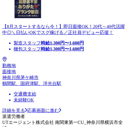
【8月スタートするなら今！】即日面接OK！20代～40代活躍
中◎＼日払いOKでスグ稼げる／正社員デビュー応援！
製造スタッフ
時給
1,300
円〜
1,600
円
梱包スタッフ
時給
1,300
円〜
1,600
円
勤務地
面接地
神奈川県茅ケ崎市
鶴間駅、国府津駅、洋光台駅
交通費支給
未経験OK
詳細を見る
応募画面に進む
派遣労働者
UTエージェント株式会社 南関東第一CU_神奈川県横浜市全