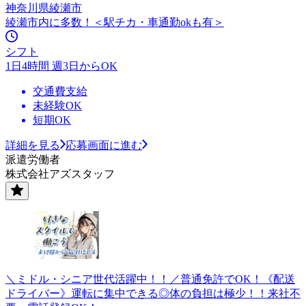
神奈川県綾瀬市
綾瀬市内に多数！＜駅チカ・車通勤okも有＞
シフト
1日4時間 週3日からOK
交通費支給
未経験OK
短期OK
詳細を見る
応募画面に進む
派遣労働者
株式会社アズスタッフ
＼ミドル・シニア世代活躍中！！／普通免許でOK！《配送
ドライバー》運転に集中できる◎体の負担は極少！！来社不