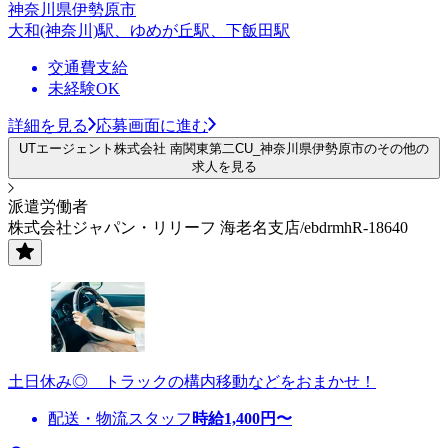
神奈川県伊勢原市
大和(神奈川)駅、ゆめが丘駅、下飯田駅
交通費支給
未経験OK
詳細を見る
応募画面に進む
UTエージェント株式会社 南関東第二CU_神奈川県伊勢原市のその他の
求人を見る
派遣労働者
株式会社ジャパン・リリーフ 海老名支店/ebdrmhR-18640
土日休み◎ トラックの構内移動などをおまかせ！
配送・物流スタッフ
時給
1,400
円〜