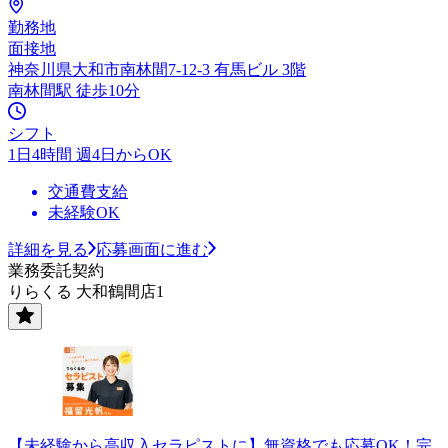
勤務地
面接地
神奈川県大和市南林間7-12-3 有馬ビル 3階
南林間駅 徒歩10分
シフト
1日4時間 週4日からOK
交通費支給
未経験OK
詳細を見る
応募画面に進む
業務委託契約
りらくる 大和鶴間店1
【未経験から高収入セラピストに】無資格でも応募OK！完