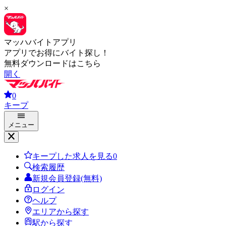
×
マッハバイトアプリ
アプリでお得にバイト探し！
無料ダウンロードはこちら
開く
0
キープ
メニュー
キープした求人を見る
0
検索履歴
新規会員登録(無料)
ログイン
ヘルプ
エリアから探す
駅から探す