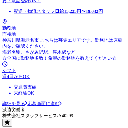
要・電話登録OK！
配送・物流スタッフ
日給
15,225
円〜
19,032
円
勤務地
面接地
神奈川県海老名市 こちらは募集エリアです。勤務地は原稿
内をご確認ください。
海老名駅、さがみ野駅、厚木駅など
☆全国に勤務地多数！希望の勤務地を教えてください☆
シフト
週4日からOK
交通費支給
未経験OK
詳細を見る
応募画面に進む
派遣労働者
株式会社スタッフサービス/A40299