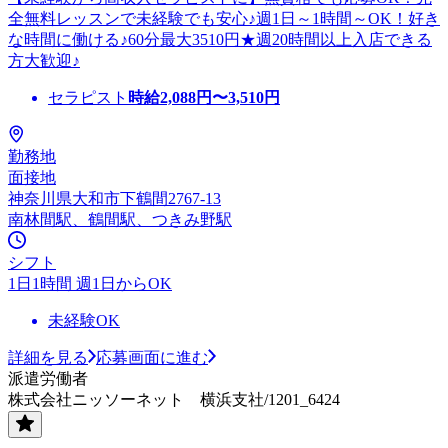
全無料レッスンで未経験でも安心♪週1日～1時間～OK！好き
な時間に働ける♪60分最大3510円★週20時間以上入店できる
方大歓迎♪
セラピスト
時給
2,088
円〜
3,510
円
勤務地
面接地
神奈川県大和市下鶴間2767-13
南林間駅、鶴間駅、つきみ野駅
シフト
1日1時間 週1日からOK
未経験OK
詳細を見る
応募画面に進む
派遣労働者
株式会社ニッソーネット 横浜支社/1201_6424