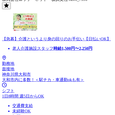
【急募】介護というより身の回りのお手伝い【日払いOK】
老人介護施設スタッフ
時給
1,500
円〜
2,250
円
勤務地
面接地
神奈川県大和市
大和市内に多数！＜駅チカ・車通勤okも有＞
シフト
1日8時間 週5日からOK
交通費支給
未経験OK