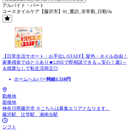
アルバイト・パート
ユースタイルケア【藤沢市】01_重訪_非常勤_日勤/Ja
【日常生活サポート・お手伝いSTAFF】髪色・ネイル自由！
家事感覚でゆとりあり★LINEで即相談できる→安心！週1～
＆残業なしで私生活両立◎
ホームヘルパー
時給
1,510
円
勤務地
面接地
神奈川県藤沢市 ※こちらは募集エリアとなります。
藤沢駅、辻堂駅、湘南台駅
シフト