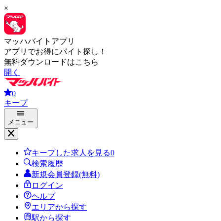
×
マッハバイトアプリ
アプリでお得にバイト探し！
無料ダウンロードはこちら
開く
0
キープ
メニュー
キープした求人を見る
0
検索履歴
新規会員登録(無料)
ログイン
ヘルプ
エリアから探す
駅から探す