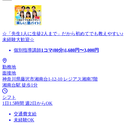
☆「先生1人に生徒2人まで」だから初めてでも教えやすい♪
未経験大歓迎☆
個別指導講師
1コマ(80分)
1,680
円〜
3,000
円
勤務地
面接地
神奈川県藤沢市湘南台1-12-10 レジアス湘南7階
湘南台駅 徒歩1分
シフト
1日1.5時間 週2日からOK
交通費支給
未経験OK