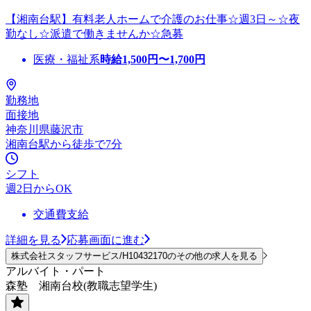
【湘南台駅】有料老人ホームで介護のお仕事☆週3日～☆夜
勤なし☆派遣で働きませんか☆急募
医療・福祉系
時給
1,500
円〜
1,700
円
勤務地
面接地
神奈川県藤沢市
湘南台駅から徒歩で7分
シフト
週2日からOK
交通費支給
詳細を見る
応募画面に進む
株式会社スタッフサービス/H10432170のその他の求人を見る
アルバイト・パート
森塾 湘南台校(教職志望学生)