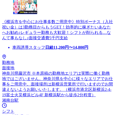
《横浜市を中心にお仕事多数ご用意中》特別ボーナス（入社
祝い金）は3勤務目からもうGET！効率的に稼ぎたいあなた
へお勧め♪レギュラー勤務も大歓迎！シフトが削られる…な
んて事もなし♪面接交通費5千円支給
車両誘導スタッフ
日給
11,200
円〜
14,800
円
勤務地
面接地
神奈川県藤沢市 ※本原稿の勤務地エリアは実際に働く勤務
地ではございません。神奈川県を中心に様々なエリアでお仕
事をご用意中。面接場所は新横浜営業所で行いますのでお間
違えないようお願いいたします。（横浜市港北区新横浜2-4-
19富士火災横浜ビル4F 新横浜駅から徒歩2分程度）
湘南台駅
シフト