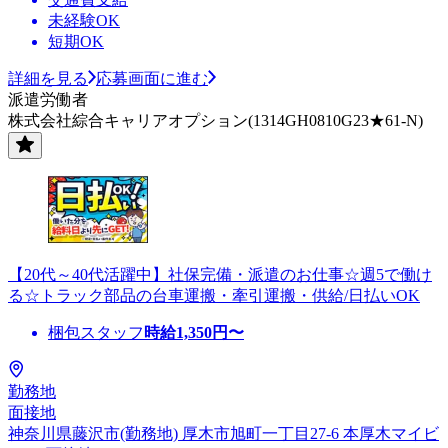
未経験OK
短期OK
詳細を見る
応募画面に進む
派遣労働者
株式会社綜合キャリアオプション(1314GH0810G23★61-N)
【20代～40代活躍中】社保完備・派遣のお仕事☆週5で働け
る☆トラック部品の台車運搬・牽引運搬・供給/日払いOK
梱包スタッフ
時給
1,350
円〜
勤務地
面接地
神奈川県藤沢市(勤務地) 厚木市旭町一丁目27-6 本厚木マイビ