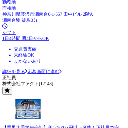
勤務地
面接地
神奈川県藤沢市湘南台6-1-557 田中ビル 2階A
湘南台駅 徒歩3分
シフト
1日4時間 週4日からOK
交通費支給
未経験OK
まかないあり
詳細を見る
応募画面に進む
正社員
株式会社ファクト[12148]
【業界大手警備会社】年収500万円以上可能！正社員で安