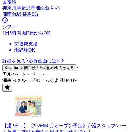
面接地
神奈川県藤沢市湘南台3-3-3
湘南台駅 徒歩8分
シフト
1日5時間 週2日からOK
交通費支給
未経験OK
詳細を見る
応募画面に進む
KidsDuo 湘南台校のその他の求人を見る
アルバイト・パート
湘南台グループホームそよ風/44349
【週3日～】《2026年8月オープン予定》介護スタッフ/パー
ト募集！笑顔と安心を届けるお仕事です！