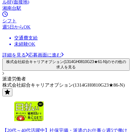
ル8F(面接地)
湘南台駅
シフト
週5日からOK
交通費支給
未経験OK
詳細を見る
応募画面に進む
株式会社綜合キャリアオプション(1314GH0810G23★61-N)のその他の
求人を見る
派遣労働者
株式会社綜合キャリアオプション(1314GH0810G23★86-N)
【20代～40代活躍中】社保完備・派遣のお仕事☆週5で働け