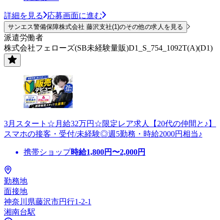
詳細を見る
応募画面に進む
サンエス警備保障株式会社 藤沢支社(1)のその他の求人を見る
派遣労働者
株式会社フェローズ(SB未経験量販)D1_S_754_1092T(A)(D1)
3月スタート☆月給32万円☆限定レア求人【20代の仲間と♪】
スマホの接客・受付/未経験◎週5勤務・時給2000円相当♪
携帯ショップ
時給
1,800
円〜
2,000
円
勤務地
面接地
神奈川県藤沢市円行1-2-1
湘南台駅