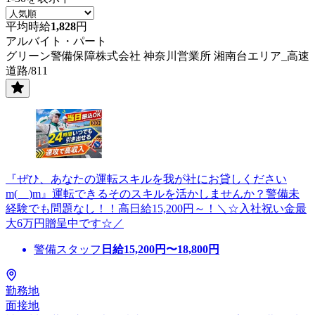
平均時給
1,828
円
アルバイト・パート
グリーン警備保障株式会社 神奈川営業所 湘南台エリア_高速
道路/811
『ぜひ、あなたの運転スキルを我が社にお貸しください
m(__)m』運転できるそのスキルを活かしませんか？警備未
経験でも問題なし！！高日給15,200円～！＼☆入社祝い金最
大6万円贈呈中です☆／
警備スタッフ
日給
15,200
円〜
18,800
円
勤務地
面接地