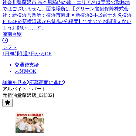
神奈川県藤沢市 ※本原稿内の駅・エリア名は実際の勤務地
ではございません。面接場所は【グリーン警備保障株式会
社：新横浜営業所：横浜市港北区新横浜2-4-19富士火災横浜
ビル4F※新横浜駅から徒歩2分程度】ですのでお間違えない
ようお願いします。
湘南台駅
シフト
1日8時間 週3日からOK
交通費支給
未経験OK
詳細を見る
応募画面に進む
アルバイト・パート
元祖油堂藤沢店_02[302]