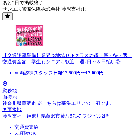
あと5日で掲載終了
サンエス警備保障株式会社 藤沢支社(1)
【交通誘導警備】業界＆地域TOPクラスの超・厚・待・遇！
交通費全額！学生もシニアも歓迎！週2日～＆日払い◎
車両誘導スタッフ
日給
13,500
円〜
17,000
円
勤務地
面接地
神奈川県藤沢市 ※こちらは募集エリアの一例です。
▼面接地
藤沢支社：神奈川県藤沢市藤沢571-7 フジビル2階
交通費支給
未経験OK