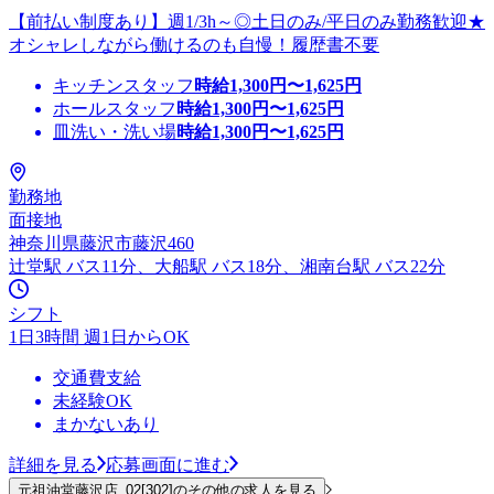
【前払い制度あり】週1/3h～◎土日のみ/平日のみ勤務歓迎★
オシャレしながら働けるのも自慢！履歴書不要
キッチンスタッフ
時給
1,300
円〜
1,625
円
ホールスタッフ
時給
1,300
円〜
1,625
円
皿洗い・洗い場
時給
1,300
円〜
1,625
円
勤務地
面接地
神奈川県藤沢市藤沢460
辻堂駅 バス11分、大船駅 バス18分、湘南台駅 バス22分
シフト
1日3時間 週1日からOK
交通費支給
未経験OK
まかないあり
詳細を見る
応募画面に進む
元祖油堂藤沢店_02[302]のその他の求人を見る