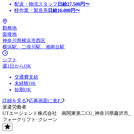
配送・物流スタッフ
日給
27,500
円〜
軽作業・製造系
日給
16,000
円〜
勤務地
面接地
神奈川県横浜市西区
横浜駅、二俣川駅、湘南台駅
シフト
週1日からOK
交通費支給
未経験OK
短期OK
詳細を見る
応募画面に進む
派遣労働者
UTエージェント株式会社 南関東第二CU_神奈川県藤沢市_
フォークリフト･クレーン