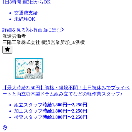
1日8時間 週3日からOK
交通費支給
未経験OK
詳細を見る
応募画面に進む
派遣労働者
三陽工業株式会社 横浜営業所①_3/派横
【最大時給2250円】資格・経験不問！土日祝休みでプライベ
ートと両立◎木製ドラム組み立てなどの軽作業スタッフ♪
組立スタッフ
時給
1,800
円〜
2,250
円
加工スタッフ
時給
1,800
円〜
2,250
円
検査スタッフ
時給
1,800
円〜
2,250
円