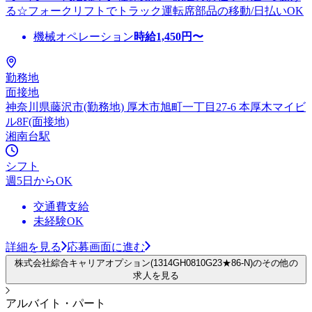
る☆フォークリフトでトラック運転席部品の移動/日払いOK
機械オペレーション
時給
1,450
円〜
勤務地
面接地
神奈川県藤沢市(勤務地) 厚木市旭町一丁目27-6 本厚木マイビ
ル8F(面接地)
湘南台駅
シフト
週5日からOK
交通費支給
未経験OK
詳細を見る
応募画面に進む
株式会社綜合キャリアオプション(1314GH0810G23★86-N)のその他の
求人を見る
アルバイト・パート