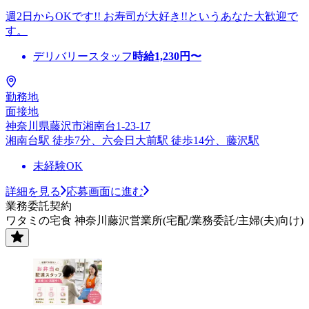
週2日からOKです!! お寿司が大好き!!というあなた大歓迎で
す。
デリバリースタッフ
時給
1,230
円〜
勤務地
面接地
神奈川県藤沢市湘南台1-23-17
湘南台駅 徒歩7分、六会日大前駅 徒歩14分、藤沢駅
未経験OK
詳細を見る
応募画面に進む
業務委託契約
ワタミの宅食 神奈川藤沢営業所(宅配/業務委託/主婦(夫)向け)