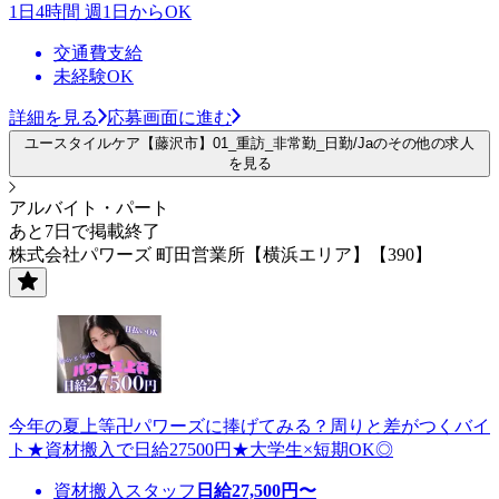
1日4時間 週1日からOK
交通費支給
未経験OK
詳細を見る
応募画面に進む
ユースタイルケア【藤沢市】01_重訪_非常勤_日勤/Jaのその他の求人
を見る
アルバイト・パート
あと7日で掲載終了
株式会社パワーズ 町田営業所【横浜エリア】【390】
今年の夏上等卍パワーズに捧げてみる？周りと差がつくバイ
ト★資材搬入で日給27500円★大学生×短期OK◎
資材搬入スタッフ
日給
27,500
円〜