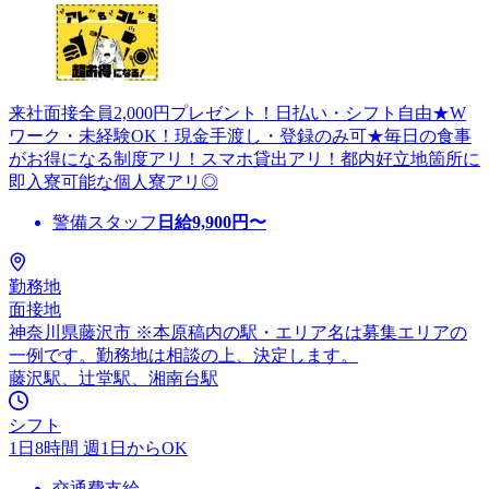
来社面接全員2,000円プレゼント！日払い・シフト自由★W
ワーク・未経験OK！現金手渡し・登録のみ可★毎日の食事
がお得になる制度アリ！スマホ貸出アリ！都内好立地箇所に
即入寮可能な個人寮アリ◎
警備スタッフ
日給
9,900
円〜
勤務地
面接地
神奈川県藤沢市 ※本原稿内の駅・エリア名は募集エリアの
一例です。勤務地は相談の上、決定します。
藤沢駅、辻堂駅、湘南台駅
シフト
1日8時間 週1日からOK
交通費支給