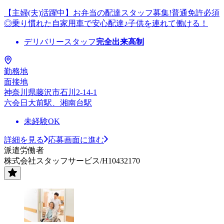
【主婦(夫)活躍中】お弁当の配達スタッフ募集!普通免許必須
◎乗り慣れた自家用車で安心配達♪子供を連れて働ける！
デリバリースタッフ
完全出来高制
勤務地
面接地
神奈川県藤沢市石川2-14-1
六会日大前駅、湘南台駅
未経験OK
詳細を見る
応募画面に進む
派遣労働者
株式会社スタッフサービス/H10432170