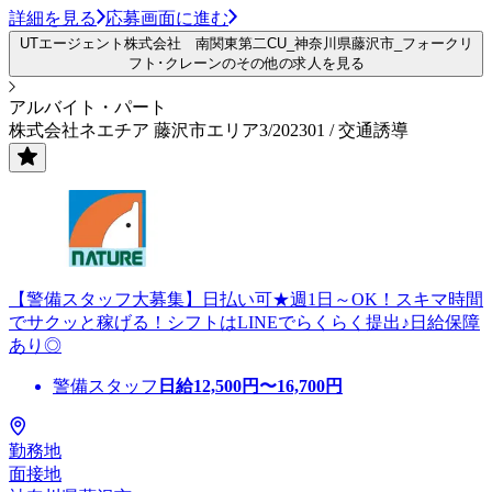
詳細を見る
応募画面に進む
UTエージェント株式会社 南関東第二CU_神奈川県藤沢市_フォークリ
フト･クレーンのその他の求人を見る
アルバイト・パート
株式会社ネエチア 藤沢市エリア3/202301 / 交通誘導
【警備スタッフ大募集】日払い可★週1日～OK！スキマ時間
でサクッと稼げる！シフトはLINEでらくらく提出♪日給保障
あり◎
警備スタッフ
日給
12,500
円〜
16,700
円
勤務地
面接地