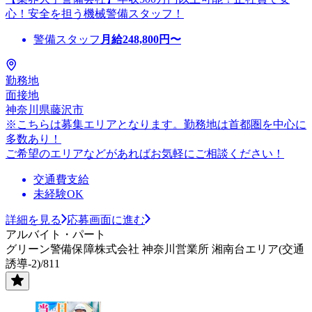
心！安全を担う機械警備スタッフ！
警備スタッフ
月給
248,800
円〜
勤務地
面接地
神奈川県藤沢市
※こちらは募集エリアとなります。勤務地は首都圏を中心に
多数あり！
ご希望のエリアなどがあればお気軽にご相談ください！
交通費支給
未経験OK
詳細を見る
応募画面に進む
アルバイト・パート
グリーン警備保障株式会社 神奈川営業所 湘南台エリア(交通
誘導-2)/811