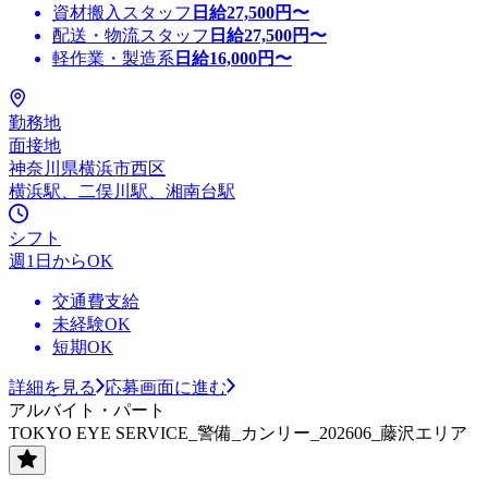
資材搬入スタッフ
日給
27,500
円〜
配送・物流スタッフ
日給
27,500
円〜
軽作業・製造系
日給
16,000
円〜
勤務地
面接地
神奈川県横浜市西区
横浜駅、二俣川駅、湘南台駅
シフト
週1日からOK
交通費支給
未経験OK
短期OK
詳細を見る
応募画面に進む
アルバイト・パート
TOKYO EYE SERVICE_警備_カンリー_202606_藤沢エリア