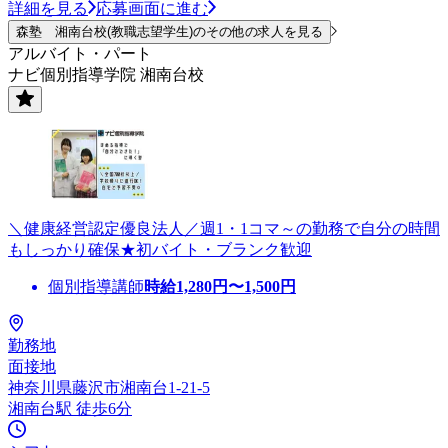
詳細を見る
応募画面に進む
森塾 湘南台校(教職志望学生)のその他の求人を見る
アルバイト・パート
ナビ個別指導学院 湘南台校
＼健康経営認定優良法人／週1・1コマ～の勤務で自分の時間
もしっかり確保★初バイト・ブランク歓迎
個別指導講師
時給
1,280
円〜
1,500
円
勤務地
面接地
神奈川県藤沢市湘南台1-21-5
湘南台駅 徒歩6分