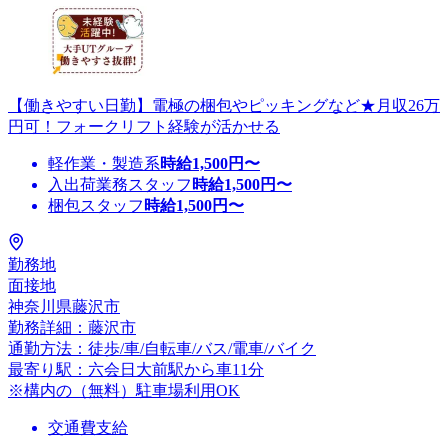
【働きやすい日勤】電極の梱包やピッキングなど★月収26万
円可！フォークリフト経験が活かせる
軽作業・製造系
時給
1,500
円〜
入出荷業務スタッフ
時給
1,500
円〜
梱包スタッフ
時給
1,500
円〜
勤務地
面接地
神奈川県藤沢市
勤務詳細：藤沢市
通勤方法：徒歩/車/自転車/バス/電車/バイク
最寄り駅：六会日大前駅から車11分
※構内の（無料）駐車場利用OK
交通費支給