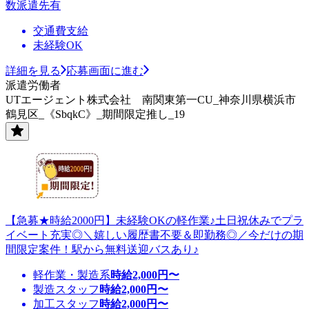
数派遣先有
交通費支給
未経験OK
詳細を見る
応募画面に進む
派遣労働者
UTエージェント株式会社 南関東第一CU_神奈川県横浜市
鶴見区_《SbqkC》_期間限定推し_19
【急募★時給2000円】未経験OKの軽作業♪土日祝休みでプラ
イベート充実◎＼嬉しい履歴書不要＆即勤務◎／今だけの期
間限定案件！駅から無料送迎バスあり♪
軽作業・製造系
時給
2,000
円〜
製造スタッフ
時給
2,000
円〜
加工スタッフ
時給
2,000
円〜