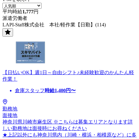
平均時給
1,777
円
派遣労働者
LAPI-Staff株式会社 本社/軽作業【日勤】(114)
【日払いOK】週1日～自由シフト♪未経験歓迎のかんたん軽
作業！
倉庫スタッフ
時給
1,400
円〜
勤務地
面接地
神奈川県川崎市麻生区 ※こちらは募集エリアとなります詳
しい勤務地は面接時にお尋ねください
★上記以外にも神奈川県内（川崎・横浜・相模原など）に多