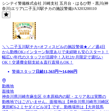
シンテイ警備株式会社 川崎支社 五月台・はるひ野・黒川(神
奈川)エリア(二子玉川駅チカの施設警備)/A3203200110
＼＼二子玉川駅チカ×オフィスビルの施設警備★／／週4日
から勤務OK♪インターン制度ありで未経験も安心スタート！
幅広い年代のスタッフが活躍中！入社2か月限定で週払い
OK！交通費全額支給＆直行直帰もOK！
警備スタッフ
日給
11,563
円〜
14,066
円
勤務地
面接地
神奈川県川崎市麻生区 ※本原稿内の駅・エリア名は実際の
勤務地ではございません。面接地は【神奈川県川崎市川崎区
東田町6-2 ミヤダイビル3F】です。勤務場所は【大井競馬