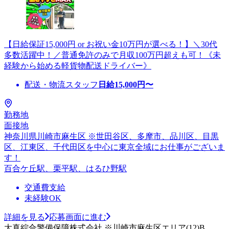
【日給保証15,000円 or お祝い金10万円が選べる！】＼30代
多数活躍中！／普通免許のみで月収100万円超えも可！《未
経験から始める軽貨物配送ドライバー》
配送・物流スタッフ
日給
15,000
円〜
勤務地
面接地
神奈川県川崎市麻生区 ※世田谷区、多摩市、品川区、目黒
区、江東区、千代田区を中心に東京全域にお仕事がございま
す！
百合ケ丘駅、栗平駅、はるひ野駅
交通費支給
未経験OK
詳細を見る
応募画面に進む
大真綜合警備保障株式会社 ※川崎市麻生区エリア(12)B