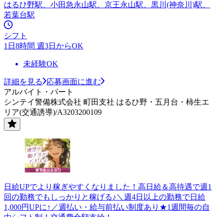
はるひ野駅、小田急永山駅、京王永山駅、黒川(神奈川)駅、
若葉台駅
シフト
1日8時間 週3日からOK
未経験OK
詳細を見る
応募画面に進む
アルバイト・パート
シンテイ警備株式会社 町田支社 はるひ野・五月台・柿生エ
リア(交通誘導)/A3203200109
日給UPでより稼ぎやすくなりました！高日給＆高待遇で週1
回の勤務でもしっかりと稼げる♪＼週4日以上の勤務で日給
1,000円UPに↑／週払い・給与前払い制度あり★1週間毎の自