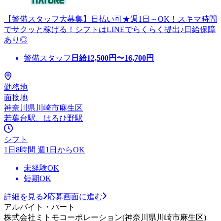
【警備スタッフ大募集】日払い可★週1日～OK！スキマ時間
でサクッと稼げる！シフトはLINEでらくらく提出♪日給保障
あり◎
警備スタッフ
日給
12,500
円〜
16,700
円
勤務地
面接地
神奈川県川崎市麻生区
若葉台駅、はるひ野駅
シフト
1日8時間 週1日からOK
未経験OK
短期OK
詳細を見る
応募画面に進む
アルバイト・パート
株式会社ミトモコーポレーション(神奈川県川崎市麻生区)