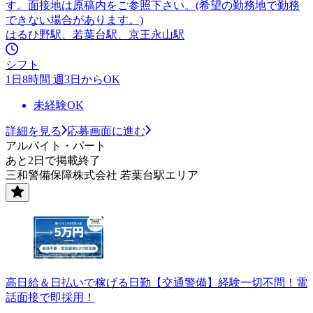
す。面接地は原稿内をご参照下さい。(希望の勤務地で勤務
できない場合があります。)
はるひ野駅、若葉台駅、京王永山駅
シフト
1日8時間 週3日からOK
未経験OK
詳細を見る
応募画面に進む
アルバイト・パート
あと2日で掲載終了
三和警備保障株式会社 若葉台駅エリア
高日給＆日払いで稼げる日勤【交通警備】経験一切不問！電
話面接で即採用！