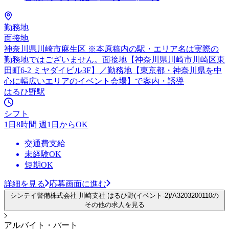
勤務地
面接地
神奈川県川崎市麻生区 ※本原稿内の駅・エリア名は実際の
勤務地ではございません。面接地【神奈川県川崎市川崎区東
田町6-2 ミヤダイビル3F】／勤務地【東京都・神奈川県を中
心に幅広いエリアのイベント会場】で案内・誘導
はるひ野駅
シフト
1日8時間 週1日からOK
交通費支給
未経験OK
短期OK
詳細を見る
応募画面に進む
シンテイ警備株式会社 川崎支社 はるひ野(イベント-2)/A3203200110の
その他の求人を見る
アルバイト・パート