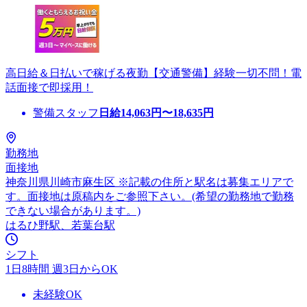
高日給＆日払いで稼げる夜勤【交通警備】経験一切不問！電
話面接で即採用！
警備スタッフ
日給
14,063
円〜
18,635
円
勤務地
面接地
神奈川県川崎市麻生区 ※記載の住所と駅名は募集エリアで
す。面接地は原稿内をご参照下さい。(希望の勤務地で勤務
できない場合があります。)
はるひ野駅、若葉台駅
シフト
1日8時間 週3日からOK
未経験OK