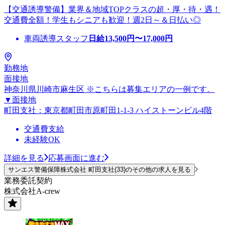
【交通誘導警備】業界＆地域TOPクラスの超・厚・待・遇！
交通費全額！学生もシニアも歓迎！週2日～＆日払い◎
車両誘導スタッフ
日給
13,500
円〜
17,000
円
勤務地
面接地
神奈川県川崎市麻生区 ※こちらは募集エリアの一例です。
▼面接地
町田支社：東京都町田市原町田1-1-3 ハイストーンビル4階
交通費支給
未経験OK
詳細を見る
応募画面に進む
サンエス警備保障株式会社 町田支社(33)のその他の求人を見る
業務委託契約
株式会社A-crew