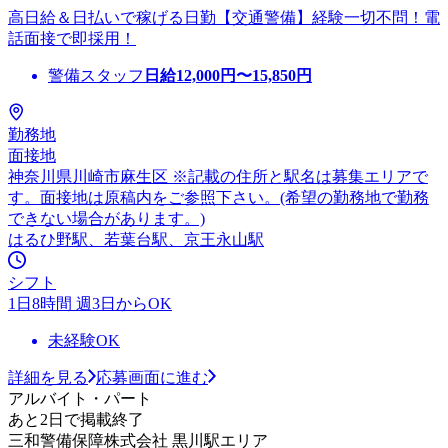
高日給＆日払いで稼げる日勤【交通警備】経験一切不問！電
話面接で即採用！
警備スタッフ
日給
12,000
円〜
15,850
円
勤務地
面接地
神奈川県川崎市麻生区 ※記載の住所と駅名は募集エリアで
す。面接地は原稿内をご参照下さい。(希望の勤務地で勤務
できない場合があります。)
はるひ野駅、若葉台駅、京王永山駅
シフト
1日8時間 週3日からOK
未経験OK
詳細を見る
応募画面に進む
アルバイト・パート
あと2日で掲載終了
三和警備保障株式会社 黒川駅エリア