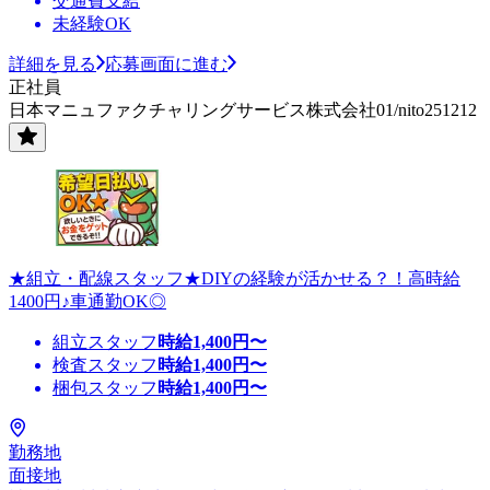
交通費支給
未経験OK
詳細を見る
応募画面に進む
正社員
日本マニュファクチャリングサービス株式会社01/nito251212
★組立・配線スタッフ★DIYの経験が活かせる？！高時給
1400円♪車通勤OK◎
組立スタッフ
時給
1,400
円〜
検査スタッフ
時給
1,400
円〜
梱包スタッフ
時給
1,400
円〜
勤務地
面接地