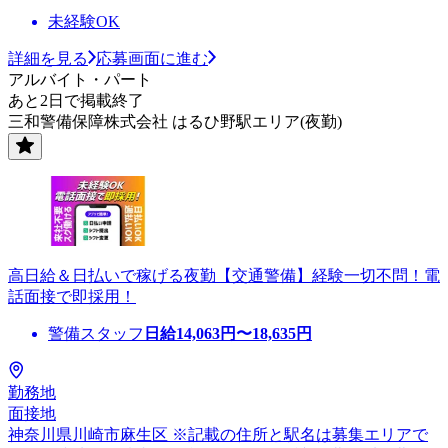
未経験OK
詳細を見る
応募画面に進む
アルバイト・パート
あと2日で掲載終了
三和警備保障株式会社 はるひ野駅エリア(夜勤)
高日給＆日払いで稼げる夜勤【交通警備】経験一切不問！電
話面接で即採用！
警備スタッフ
日給
14,063
円〜
18,635
円
勤務地
面接地
神奈川県川崎市麻生区 ※記載の住所と駅名は募集エリアで