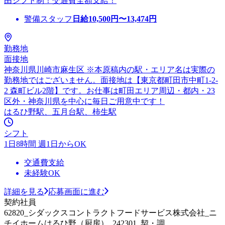
由シフト制！交通費全額支給！
警備スタッフ
日給
10,500
円〜
13,474
円
勤務地
面接地
神奈川県川崎市麻生区 ※本原稿内の駅・エリア名は実際の
勤務地ではございません。面接地は【東京都町田市中町1-2-
2 森町ビル2階】です。お仕事は町田エリア周辺・都内・23
区外・神奈川県を中心に毎日ご用意中です！
はるひ野駅、五月台駅、柿生駅
シフト
1日8時間 週1日からOK
交通費支給
未経験OK
詳細を見る
応募画面に進む
契約社員
62820_シダックスコントラクトフードサービス株式会社_ニ
チイホームはるひ野（厨房）_242301_契・調