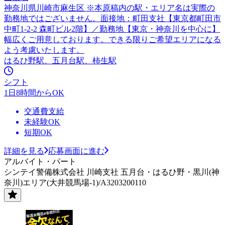
神奈川県川崎市麻生区 ※本原稿内の駅・エリア名は実際の
勤務地ではございません。面接地：町田支社【東京都町田市
中町1-2-2 森町ビル2階】／勤務地【東京・神奈川を中心に】
幅広くご用意しております。できる限りご希望エリアになる
よう考慮いたします。
はるひ野駅、五月台駅、柿生駅
シフト
1日8時間からOK
交通費支給
未経験OK
短期OK
詳細を見る
応募画面に進む
アルバイト・パート
シンテイ警備株式会社 川崎支社 五月台・はるひ野・黒川(神
奈川)エリア(大井競馬場-1)/A3203200110