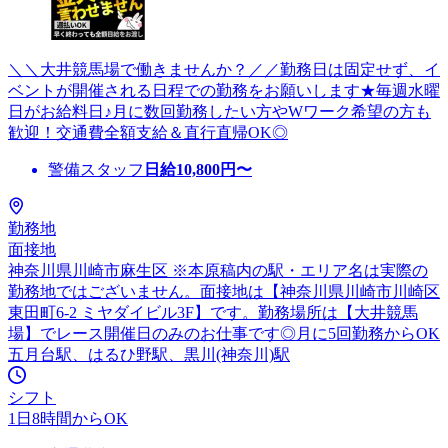
＼＼大井競馬場で働きませんか？／／勤務日は固定せず、イ
ベントが開催される日程での勤務をお願いします★毎週水曜
日がお給料日♪月に数回勤務したい方やWワーク希望の方も
歓迎！交通費全額支給＆直行直帰OK◎
警備スタッフ
日給
10,800
円〜
勤務地
面接地
神奈川県川崎市麻生区 ※本原稿内の駅・エリア名は実際の
勤務地ではございません。面接地は【神奈川県川崎市川崎区
東田町6-2 ミヤダイビル3F】です。勤務場所は【大井競馬
場】でレース開催日のみのお仕事です◎月に5回勤務からOK
五月台駅、はるひ野駅、黒川(神奈川)駅
シフト
1日8時間からOK