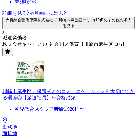
未経験OK
詳細を見る
応募画面に進む
大真綜合警備保障株式会社 ※川崎市麻生区エリア(12)Bのその他の求人
を見る
派遣労働者
株式会社キャリア CC神奈川／保育【川崎市麻生区-006】
川崎市麻生区／保護者とのコミュニケーションも大切にでき
る環境◎【派遣社員】※資格必須
幼児教育スタッフ
時給
1,920
円〜
勤務地
面接地