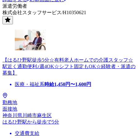
派遣労働者
株式会社スタッフサービス/H10350621
【はるひ野駅徒歩5分☆有料老人ホームでの介護スタッフ☆
駅近く通勤便利♪週4OK☆シフト固定もOK☆経験者・派遣の
募集】
医療・福祉系
時給
1,450
円〜
1,600
円
勤務地
面接地
神奈川県川崎市麻生区
はるひ野駅から徒歩で5分
交通費支給