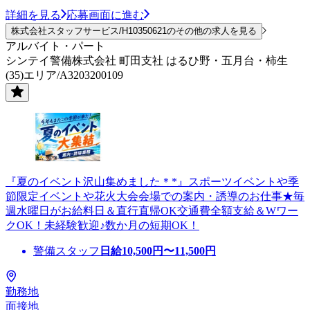
詳細を見る
応募画面に進む
株式会社スタッフサービス/H10350621のその他の求人を見る
アルバイト・パート
シンテイ警備株式会社 町田支社 はるひ野・五月台・柿生
(35)エリア/A3203200109
『夏のイベント沢山集めました＊*』スポーツイベントや季
節限定イベントや花火大会会場での案内・誘導のお仕事★毎
週水曜日がお給料日＆直行直帰OK交通費全額支給＆Wワー
クOK！未経験歓迎♪数か月の短期OK！
警備スタッフ
日給
10,500
円〜
11,500
円
勤務地
面接地