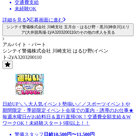
交通費支給
未経験OK
詳細を見る
応募画面に進む
シンテイ警備株式会社 川崎支社 五月台・はるひ野・黒川(神奈川)エリ
ア(大井競馬場-1)/A3203200110のその他の求人を見る
アルバイト・パート
シンテイ警備株式会社 川崎支社 はるひ野(イベン
ト-2)/A3203200110
日給UP＼＼大人気イベント勢揃い／／スポーツイベントや
期間限定・季節限定イベント会場での案内・誘導のお仕事★
毎週水曜日がお給料日＆直行直帰OK！交通費全額支給＆W
ワークOK！未経験スタート9割以上！！
警備スタッフ
日給
10,500
円〜
11,500
円