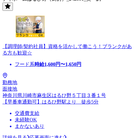
【調理師/契約社員】資格を活かして働こう！ブランクがあ
る方も歓迎☆
フード系
時給
1,600
円〜
1,650
円
勤務地
面接地
神奈川県川崎市麻生区はるひ野５丁目３番１号
【早番車通勤可】はるひ野駅より 徒歩5分
交通費支給
未経験OK
まかないあり
詳細を見る
応募画面に進む