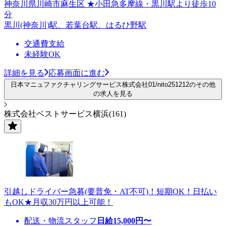
神奈川県川崎市麻生区 ★小田急多摩線・黒川駅より徒歩10
分
黒川(神奈川)駅、若葉台駅、はるひ野駅
交通費支給
未経験OK
詳細を見る
応募画面に進む
日本マニュファクチャリングサービス株式会社01/nito251212のその他
の求人を見る
株式会社ベストサービス横浜(161)
引越しドライバー急募(要普免・AT不可)！短期OK！日払い
もOK★月収30万円以上可能！
配送・物流スタッフ
日給
15,000
円〜