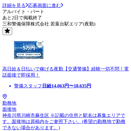
詳細を見る
応募画面に進む
アルバイト・パート
あと2日で掲載終了
三和警備保障株式会社 若葉台駅エリア(夜勤)
高日給＆日払いで稼げる夜勤【交通警備】経験一切不問！電
話面接で即採用！
警備スタッフ
日給
14,063
円〜
18,635
円
勤務地
面接地
神奈川県川崎市麻生区 ※記載の住所と駅名は募集エリアで
す。面接地は原稿内をご参照下さい。(希望の勤務地で勤務
できない場合があります。)