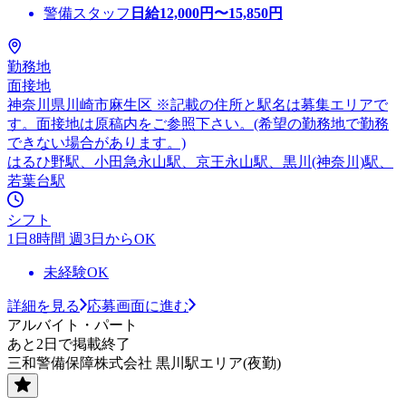
警備スタッフ
日給
12,000
円〜
15,850
円
勤務地
面接地
神奈川県川崎市麻生区 ※記載の住所と駅名は募集エリアで
す。面接地は原稿内をご参照下さい。(希望の勤務地で勤務
できない場合があります。)
はるひ野駅、小田急永山駅、京王永山駅、黒川(神奈川)駅、
若葉台駅
シフト
1日8時間 週3日からOK
未経験OK
詳細を見る
応募画面に進む
アルバイト・パート
あと2日で掲載終了
三和警備保障株式会社 黒川駅エリア(夜勤)