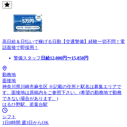
高日給＆日払いで稼げる日勤【交通警備】経験一切不問！電
話面接で即採用！
警備スタッフ
日給
12,000
円〜
15,850
円
勤務地
面接地
神奈川県川崎市麻生区 ※記載の住所と駅名は募集エリアで
す。面接地は原稿内をご参照下さい。(希望の勤務地で勤務
できない場合があります。)
はるひ野駅、若葉台駅
シフト
1日8時間 週3日からOK