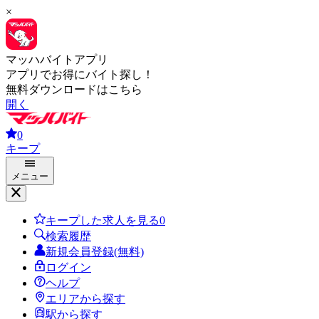
×
マッハバイトアプリ
アプリでお得にバイト探し！
無料ダウンロードはこちら
開く
0
キープ
メニュー
キープした求人を見る
0
検索履歴
新規会員登録(無料)
ログイン
ヘルプ
エリアから探す
駅から探す