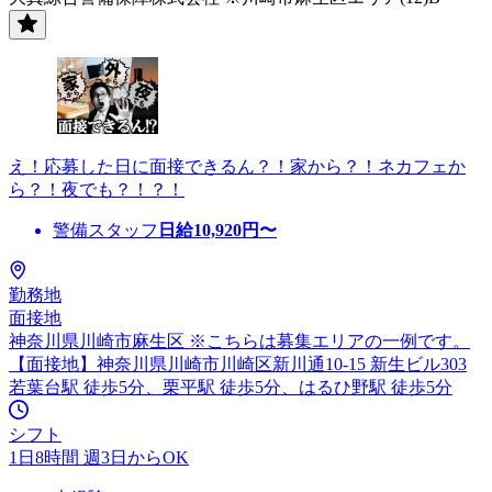
え！応募した日に面接できるん？！家から？！ネカフェか
ら？！夜でも？！？！
警備スタッフ
日給
10,920
円〜
勤務地
面接地
神奈川県川崎市麻生区 ※こちらは募集エリアの一例です。
【面接地】神奈川県川崎市川崎区新川通10-15 新生ビル303
若葉台駅 徒歩5分、栗平駅 徒歩5分、はるひ野駅 徒歩5分
シフト
1日8時間 週3日からOK