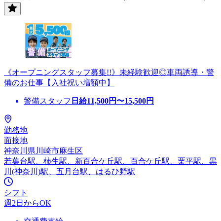
《オープニングスタッフ募集!!》未経験歓迎◎車両誘導・警
備のお仕事【入社祝い増額中】
警備スタッフ
日給
11,500
円〜
15,500
円
勤務地
面接地
神奈川県川崎市麻生区
若葉台駅、柿生駅、新百合ケ丘駅、百合ケ丘駅、栗平駅、黒
川(神奈川)駅、五月台駅、はるひ野駅
シフト
週2日からOK