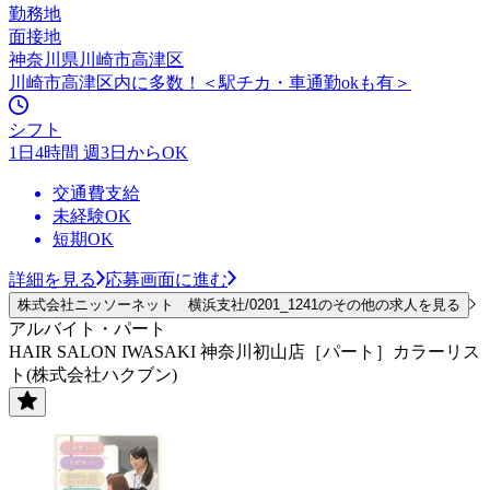
勤務地
面接地
神奈川県川崎市高津区
川崎市高津区内に多数！＜駅チカ・車通勤okも有＞
シフト
1日4時間 週3日からOK
交通費支給
未経験OK
短期OK
詳細を見る
応募画面に進む
株式会社ニッソーネット 横浜支社/0201_1241のその他の求人を見る
アルバイト・パート
HAIR SALON IWASAKI 神奈川初山店［パート］カラーリス
ト(株式会社ハクブン)