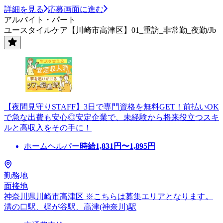
詳細を見る
応募画面に進む
アルバイト・パート
ユースタイルケア【川崎市高津区】01_重訪_非常勤_夜勤/Jb
【夜間見守りSTAFF】3日で専門資格を無料GET！前払いOK
で急な出費も安心◎安定企業で、未経験から将来役立つスキ
ルと高収入をその手に！
ホームヘルパー
時給
1,831
円〜
1,895
円
勤務地
面接地
神奈川県川崎市高津区 ※こちらは募集エリアとなります。
溝の口駅、梶が谷駅、高津(神奈川)駅