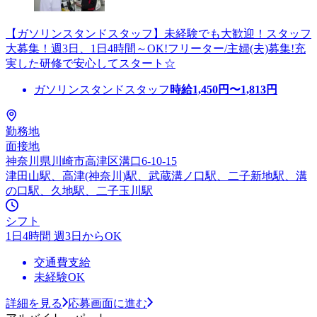
【ガソリンスタンドスタッフ】未経験でも大歓迎！スタッフ
大募集！週3日、1日4時間～OK!フリーター/主婦(夫)募集!充
実した研修で安心してスタート☆
ガソリンスタンドスタッフ
時給
1,450
円〜
1,813
円
勤務地
面接地
神奈川県川崎市高津区溝口6-10-15
津田山駅、高津(神奈川)駅、武蔵溝ノ口駅、二子新地駅、溝
の口駅、久地駅、二子玉川駅
シフト
1日4時間 週3日からOK
交通費支給
未経験OK
詳細を見る
応募画面に進む