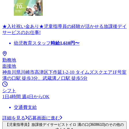
★入社祝い金あり★児童指導員の経験が活かせる放課後デイ
サービスのお仕事!
幼児教育スタッフ
時給
1,610
円〜
勤務地
面接地
神奈川県川崎市高津区下作延1-2-10 タイムズスクエア1F号室
溝の口駅 徒歩3分、武蔵溝ノ口駅 徒歩5分
シフト
1日4時間 週4日からOK
交通費支給
詳細を見る
応募画面に進む
【児童指導員】放課後デイサービストイロ 溝の口(3608610)のその他の