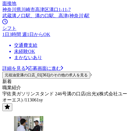
面接地
神奈川県川崎市高津区溝口1-11-7
武蔵溝ノ口駅、溝の口駅、高津(神奈川)駅
シフト
1日3時間 週1日からOK
交通費支給
未経験OK
まかないあり
詳細を見る
応募画面に進む
元祖油堂溝の口店_01[361]のその他の求人を見る
新着
職業紹介
宇佐美ガソリンスタンド 246号溝の口店(出光)(株式会社ユー
オーエス) /113061sy