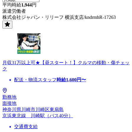
平均時給
1,944
円
派遣労働者
株式会社ジャパン・リリーフ 横浜支店/kndrmhR-17263
月収31万以上可★【昼スタート！】クルマの移動・傷チェッ
ク
配送・物流スタッフ
時給
1,600
円〜
勤務地
面接地
神奈川県川崎市川崎区東扇島
京浜東北線 川崎駅（バス40分）
交通費支給