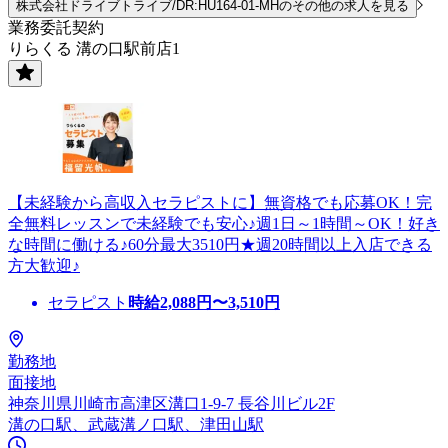
株式会社ドライブトライブ/DR:HU164-01-MHのその他の求人を見る
業務委託契約
りらくる 溝の口駅前店1
【未経験から高収入セラピストに】無資格でも応募OK！完
全無料レッスンで未経験でも安心♪週1日～1時間～OK！好き
な時間に働ける♪60分最大3510円★週20時間以上入店できる
方大歓迎♪
セラピスト
時給
2,088
円〜
3,510
円
勤務地
面接地
神奈川県川崎市高津区溝口1-9-7 長谷川ビル2F
溝の口駅、武蔵溝ノ口駅、津田山駅