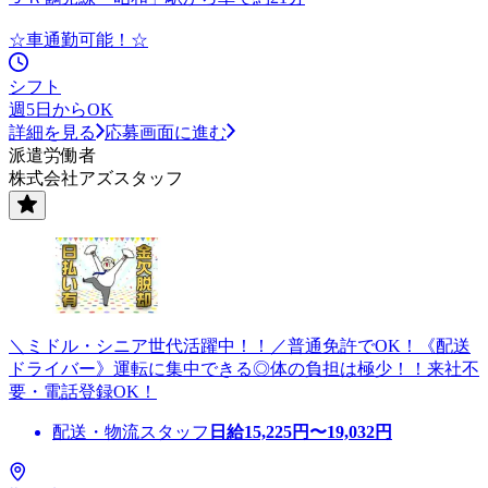
☆車通勤可能！☆
シフト
週5日からOK
詳細を見る
応募画面に進む
派遣労働者
株式会社アズスタッフ
＼ミドル・シニア世代活躍中！！／普通免許でOK！《配送
ドライバー》運転に集中できる◎体の負担は極少！！来社不
要・電話登録OK！
配送・物流スタッフ
日給
15,225
円〜
19,032
円