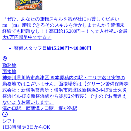
『ぜひ、あなたの運転スキルを我が社にお貸しください
m(__)m』運転できるそのスキルを活かしませんか？警備未
経験でも問題なし！！高日給15,200円～！＼☆入社祝い金最
大6万円贈呈中です☆／
警備スタッフ
日給
15,200
円〜
18,800
円
勤務地
面接地
神奈川県川崎市高津区 ※本原稿内の駅・エリア名は実際の
勤務地ではございません。面接場所は【グリーン警備保障株
式会社：新横浜営業所：横浜市港北区新横浜2-4-19富士火災
横浜ビル4F※新横浜駅から徒歩2分程度】ですのでお間違え
ないようお願いします。
溝の口駅、武蔵溝ノ口駅、梶が谷駅
シフト
1日8時間 週3日からOK