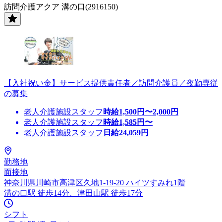
訪問介護アクア 溝の口(2916150)
【入社祝い金】サービス提供責任者／訪問介護員／夜勤専従
の募集
老人介護施設スタッフ
時給
1,500
円〜
2,000
円
老人介護施設スタッフ
時給
1,585
円〜
老人介護施設スタッフ
日給
24,059
円
勤務地
面接地
神奈川県川崎市高津区久地1-19-20 ハイツすみれ1階
溝の口駅 徒歩14分、津田山駅 徒歩17分
シフト