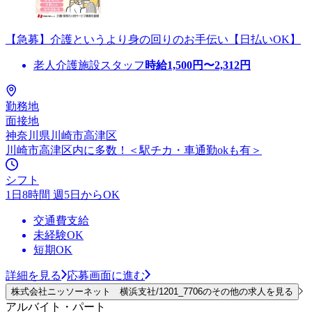
【急募】介護というより身の回りのお手伝い【日払いOK】
老人介護施設スタッフ
時給
1,500
円〜
2,312
円
勤務地
面接地
神奈川県川崎市高津区
川崎市高津区内に多数！＜駅チカ・車通勤okも有＞
シフト
1日8時間 週5日からOK
交通費支給
未経験OK
短期OK
詳細を見る
応募画面に進む
株式会社ニッソーネット 横浜支社/1201_7706のその他の求人を見る
アルバイト・パート