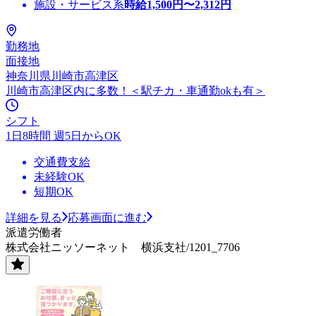
施設・サービス系
時給
1,500
円〜
2,312
円
勤務地
面接地
神奈川県川崎市高津区
川崎市高津区内に多数！＜駅チカ・車通勤okも有＞
シフト
1日8時間 週5日からOK
交通費支給
未経験OK
短期OK
詳細を見る
応募画面に進む
派遣労働者
株式会社ニッソーネット 横浜支社/1201_7706