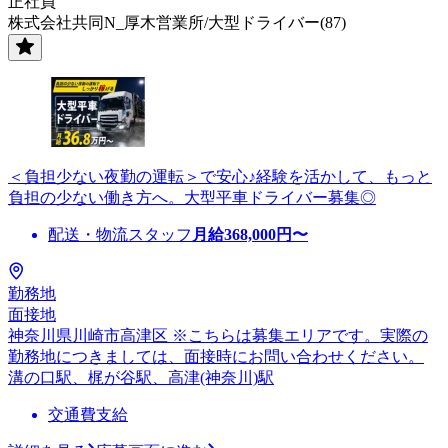
正社員
株式会社共同N_厚木営業所/大型ドライバー(87)
＜負担少ない夜勤の運転＞で安心♪経験を活かして、もっと
負担の少ない働き方へ。大型平車ドライバー募集◎
配送・物流スタッフ
月給
368,000
円〜
勤務地
面接地
神奈川県川崎市高津区 ※こちらは募集エリアです。実際の
勤務地につきましては、面接時にお問い合わせください。
溝の口駅、梶が谷駅、高津(神奈川)駅
交通費支給