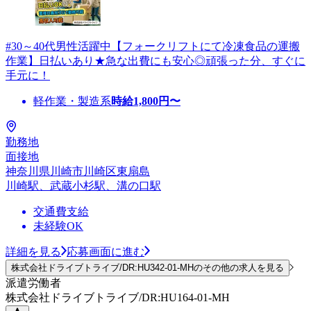
#30～40代男性活躍中【フォークリフトにて冷凍食品の運搬
作業】日払いあり★急な出費にも安心◎頑張った分、すぐに
手元に！
軽作業・製造系
時給
1,800
円〜
勤務地
面接地
神奈川県川崎市川崎区東扇島
川崎駅、武蔵小杉駅、溝の口駅
交通費支給
未経験OK
詳細を見る
応募画面に進む
株式会社ドライブトライブ/DR:HU342-01-MHのその他の求人を見る
派遣労働者
株式会社ドライブトライブ/DR:HU164-01-MH