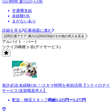
1日3時間 週1日からOK
交通費支給
未経験OK
まかないあり
詳細を見る
応募画面に進む
訪問介護アクア 溝の口(2916150)のその他の求人を見る
アルバイト・パート
ツクイ川崎梶ヶ谷(デイサービス)
免許必須/未経験OK！/スキマ時間を有効活用【ツクイのデイ
サービス/送迎職員求人】
配送・物流スタッフ
時給
1,225
円〜
1,277
円