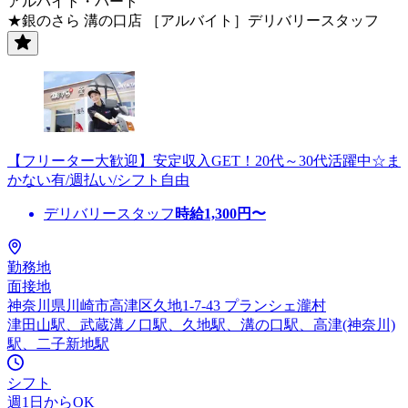
アルバイト・パート
★銀のさら 溝の口店 ［アルバイト］デリバリースタッフ
【フリーター大歓迎】安定収入GET！20代～30代活躍中☆ま
かない有/週払い/シフト自由
デリバリースタッフ
時給
1,300
円〜
勤務地
面接地
神奈川県川崎市高津区久地1-7-43 プランシェ瀧村
津田山駅、武蔵溝ノ口駅、久地駅、溝の口駅、高津(神奈川)
駅、二子新地駅
シフト
週1日からOK