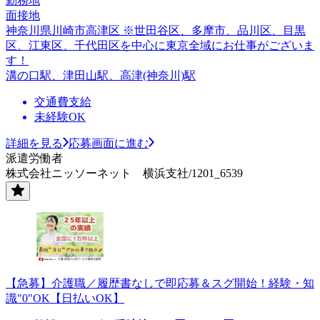
勤務地
面接地
神奈川県川崎市高津区 ※世田谷区、多摩市、品川区、目黒
区、江東区、千代田区を中心に東京全域にお仕事がございま
す！
溝の口駅、津田山駅、高津(神奈川)駅
交通費支給
未経験OK
詳細を見る
応募画面に進む
派遣労働者
株式会社ニッソーネット 横浜支社/1201_6539
【急募】介護職／履歴書なしで即応募＆スグ開始！経験・知
識"0"OK【日払いOK】