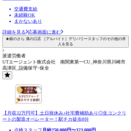
交通費支給
未経験OK
まかないあり
詳細を見る
応募画面に進む
★銀のさら 溝の口店 ［アルバイト］デリバリースタッフのその他の求
人を見る
派遣労働者
UTエージェント株式会社 南関東第一CU_神奈川県川崎市
高津区_設備保守･保全
【月収32万円可】土日祝休み♪社宅費補助あり◎生コンクリ
ートの製造オペレーター！駅チカ徒歩8分
点検スタッフ
月給
250,000
円〜
323,000
円