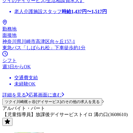
クイのデイサービス/生活相談員求人】
老人介護施設スタッフ
時給
1,437
円〜
1,517
円
勤務地
面接地
神奈川県川崎市高津区向ヶ丘157-1
東急バス「しばられ松」下車徒歩約1分
シフト
週3日からOK
交通費支給
未経験OK
詳細を見る
応募画面に進む
ツクイ川崎梶ヶ谷(デイサービス)のその他の求人を見る
アルバイト・パート
【児童指導員】放課後デイサービストイロ 溝の口(3608610)