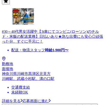
#30～40代男女活躍中【3t車にてコンビニ(ローソン)のチル
ド・米飯の配送業務】日払いあり★急な出費にも安心◎頑張
った分、すぐに手元に！
配送・物流スタッフ
時給
1,900
円〜
勤務地
面接地
神奈川県川崎市高津区北見方
川崎駅、武蔵小杉駅、溝の口駅
交通費支給
未経験OK
詳細を見る
応募画面に進む