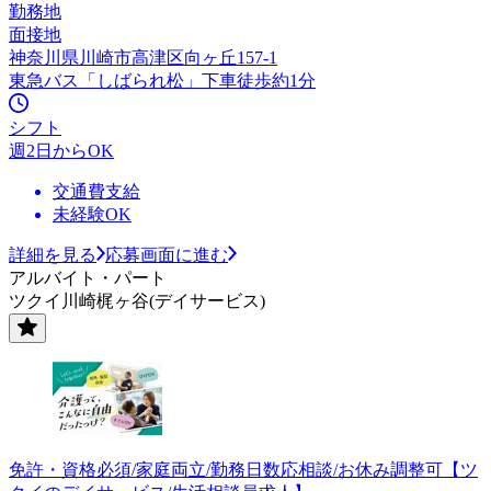
勤務地
面接地
神奈川県川崎市高津区向ヶ丘157-1
東急バス「しばられ松」下車徒歩約1分
シフト
週2日からOK
交通費支給
未経験OK
詳細を見る
応募画面に進む
アルバイト・パート
ツクイ川崎梶ヶ谷(デイサービス)
免許・資格必須/家庭両立/勤務日数応相談/お休み調整可【ツ