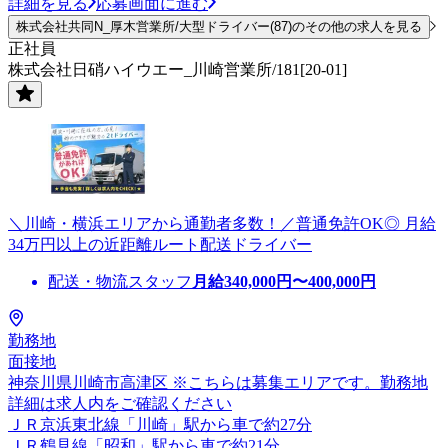
詳細を見る
応募画面に進む
株式会社共同N_厚木営業所/大型ドライバー(87)のその他の求人を見る
正社員
株式会社日硝ハイウエー_川崎営業所/181[20-01]
＼川崎・横浜エリアから通勤者多数！／普通免許OK◎ 月給
34万円以上の近距離ルート配送ドライバー
配送・物流スタッフ
月給
340,000
円〜
400,000
円
勤務地
面接地
神奈川県川崎市高津区 ※こちらは募集エリアです。勤務地
詳細は求人内をご確認ください
ＪＲ京浜東北線「川崎」駅から車で約27分
ＪＲ鶴見線「昭和」駅から車で約21分