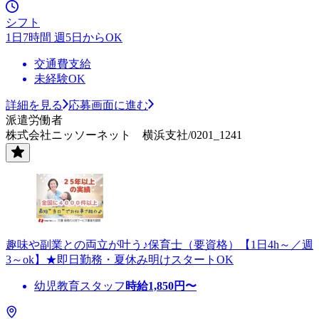
シフト
1日7時間 週5日からOK
交通費支給
未経験OK
詳細を見る
応募画面に進む
派遣労働者
株式会社ニッソーネット 横浜支社/0201_1241
趣味や副業との両立が叶う♪保育士（要資格）【1日4h～／週
3～ok】★即日勤務・夏休み明けスタートOK
幼児教育スタッフ
時給
1,850
円〜