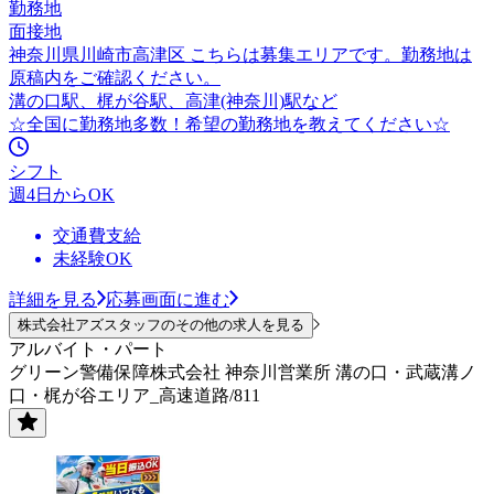
勤務地
面接地
神奈川県川崎市高津区 こちらは募集エリアです。勤務地は
原稿内をご確認ください。
溝の口駅、梶が谷駅、高津(神奈川)駅など
☆全国に勤務地多数！希望の勤務地を教えてください☆
シフト
週4日からOK
交通費支給
未経験OK
詳細を見る
応募画面に進む
株式会社アズスタッフのその他の求人を見る
アルバイト・パート
グリーン警備保障株式会社 神奈川営業所 溝の口・武蔵溝ノ
口・梶が谷エリア_高速道路/811