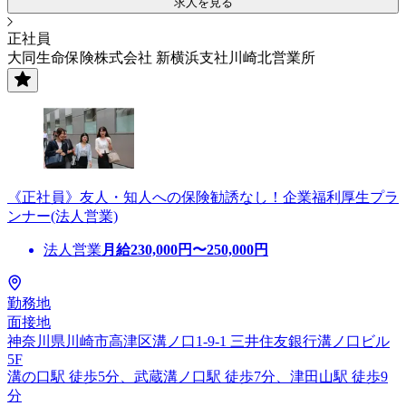
求人を見る
正社員
大同生命保険株式会社 新横浜支社川崎北営業所
《正社員》友人・知人への保険勧誘なし！企業福利厚生プラ
ンナー(法人営業)
法人営業
月給
230,000
円〜
250,000
円
勤務地
面接地
神奈川県川崎市高津区溝ノ口1-9-1 三井住友銀行溝ノ口ビル
5F
溝の口駅 徒歩5分、武蔵溝ノ口駅 徒歩7分、津田山駅 徒歩9
分