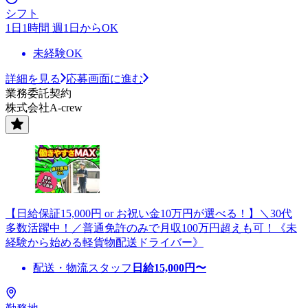
シフト
1日1時間 週1日からOK
未経験OK
詳細を見る
応募画面に進む
業務委託契約
株式会社A-crew
【日給保証15,000円 or お祝い金10万円が選べる！】＼30代
多数活躍中！／普通免許のみで月収100万円超えも可！《未
経験から始める軽貨物配送ドライバー》
配送・物流スタッフ
日給
15,000
円〜