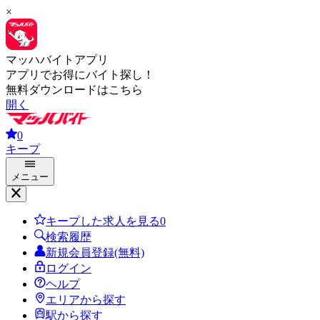
×
マッハバイトアプリ
アプリでお得にバイト探し！
無料ダウンロードはこちら
開く
0
キープ
メニュー
キープした求人を見る
0
検索履歴
新規会員登録(無料)
ログイン
ヘルプ
エリアから探す
駅から探す