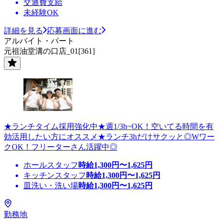
交通費支給
未経験OK
詳細を見る
応募画面に進む
アルバイト・パート
元祖油堂溝の口店_01[361]
★ランチタイム採用強化中★週1/3h~OK！空いてる時間を有
効活用したい方にオススメ★ランチ3hだけサクッと◎Wワー
クOK！フリーターさん活躍中◎
ホールスタッフ
時給
1,300
円〜
1,625
円
キッチンスタッフ
時給
1,300
円〜
1,625
円
皿洗い・洗い場
時給
1,300
円〜
1,625
円
勤務地