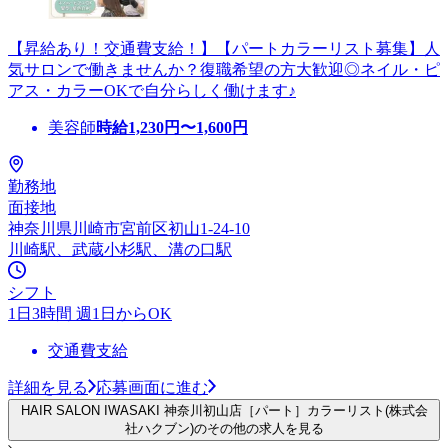
【昇給あり！交通費支給！】【パートカラーリスト募集】人
気サロンで働きませんか？復職希望の方大歓迎◎ネイル・ピ
アス・カラーOKで自分らしく働けます♪
美容師
時給
1,230
円〜
1,600
円
勤務地
面接地
神奈川県川崎市宮前区初山1-24-10
川崎駅、武蔵小杉駅、溝の口駅
シフト
1日3時間 週1日からOK
交通費支給
詳細を見る
応募画面に進む
HAIR SALON IWASAKI 神奈川初山店［パート］カラーリスト(株式会
社ハクブン)のその他の求人を見る