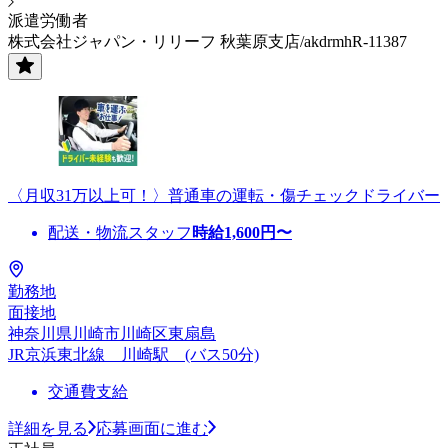
派遣労働者
株式会社ジャパン・リリーフ 秋葉原支店/akdrmhR-11387
〈月収31万以上可！〉普通車の運転・傷チェックドライバー
配送・物流スタッフ
時給
1,600
円〜
勤務地
面接地
神奈川県川崎市川崎区東扇島
JR京浜東北線 川崎駅 (バス50分)
交通費支給
詳細を見る
応募画面に進む