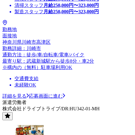
清掃スタッフ
月給
250,000
円〜
323,000
円
製造スタッフ
月給
250,000
円〜
323,000
円
勤務地
面接地
神奈川県川崎市高津区
勤務詳細：川崎市
通勤方法：徒歩/車/自転車/電車/バイク
最寄り駅：武蔵新城駅から徒歩8分・車2分
※構内の（無料）駐車場利用OK
交通費支給
未経験OK
詳細を見る
応募画面に進む
派遣労働者
株式会社ドライブトライブ/DR:HU342-01-MH